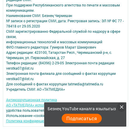
При поддержке Республиканского агентства по печати и массовым
коммуникациям.
Наименование СМИ: Безнең Чирмешән
№ записи о регистрации СМИ, дата: Реестровая запись: ЭЛ № ФС 77 -
78418 от 29.05.2020
СМИ зарегистрированно Федеральной службой по надзору в сфере
связи,
информационных технологий и массовых коммуникаций
ФИО главного редактора: Гумеров Марат Шакирович
Адрес редакции: 423100, Татарстан Респ., Черемшанский р-н, с.
Черемшан, ул. Первомайская, д. 27
Телефон редакции: (84396) 2-29-05 Электронная почта редакции
verstka07@list.ru
Электронная почта филиала для сообщений о фактах коррупции
verstka07@list.ru
Для сообщений о фактах коррупции tatmedia@tatmedia.ru
Учредитель СМИ: АО «ТАТМЕДИА»
Антикоррупционная политика
АО «ТАТМЕДИА» использует «cookie»
для персонализации сервисов и
Безнең YouTube каналга язылыгыз
удобства пользователей сайтом.
Использование «cookie» можно отменить в настройках браузера.
Подписаться
Политика конфиденциальности