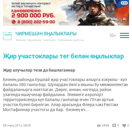
ЧИРМЕШӘН ЯҢАЛЫКЛАРЫ
16+
"Безнең Чирмешән" газетасы - Чирмешән районы
Җир участоклары тег белән яңалыклар
Җир алучылар төзи дә башлаганнар
Безнең районда бушлай җир участоклары алырга хокуклы - күп
балалы 380 гаилә бар. Шулардан йөзгә якыны бу мөмкинлектән
файдаланырга ниятләгән. Дөрес, аннан, нигездә, район
үзәгендә яшәүчеләр файдалана. Элеккеге аэропорт
территориясендә күп балалы гаиләләр өчен 70тән артык
участок бүлеп бирелгән. Алар арасында Флера һәм Рөстәм
Мостафиннар участогы да бар. -Безнең өч...
08 июль 2014, 09:00
4548
0
0