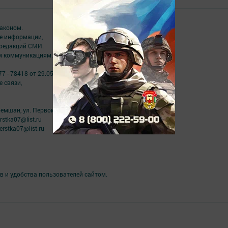
аконом.
ме информации,
 редакций СМИ.
ым коммуникациям.
7 - 78418 от 29.05.2020
 связи,
ремшан, ул. Первомайская, д. 27
stka07@list.ru
rstka07@list.ru
в и удобства пользователей сайтом.