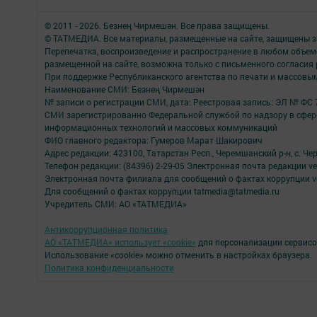
© 2011 - 2026. Безнең Чирмешән. Все права защищены.
© ТАТМЕДИА. Все материалы, размещенные на сайте, защищены з
Перепечатка, воспроизведение и распространение в любом объе
размещенной на сайте, возможна только с письменного согласия
При поддержке Республиканского агентства по печати и массов
Наименование СМИ: Безнең Чирмешән
№ записи о регистрации СМИ, дата: Реестровая запись: ЭЛ № ФС 7
СМИ зарегистрированно Федеральной службой по надзору в сфере
информационных технологий и массовых коммуникаций
ФИО главного редактора: Гумеров Марат Шакирович
Адрес редакции: 423100, Татарстан Респ., Черемшанский р-н, с. Че
Телефон редакции: (84396) 2-29-05 Электронная почта редакции ver
Электронная почта филиала для сообщений о фактах коррупции ve
Для сообщений о фактах коррупции tatmedia@tatmedia.ru
Учредитель СМИ: АО «ТАТМЕДИА»
Антикоррупционная политика
АО «ТАТМЕДИА» использует «cookie»
для персонализации сервисо
Использование «cookie» можно отменить в настройках браузера.
Политика конфиденциальности