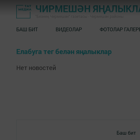
ЧИРМЕШӘН ЯҢАЛЫКЛ
"Безнең Чирмешән" газетасы - Чирмешән районы
БАШ БИТ
ВИДЕОЛАР
ФОТОЛАР ГАЛЕР
Елабуга тег белән яңалыклар
Нет новостей
Баш бит