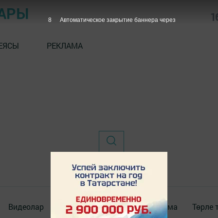
АРЫ
1
8
Автоматическое закрытие баннера через
ЕЯСЫ
РЕКЛАМА
Видеолар
Фотолар галереясы
Реклама
Төрле 