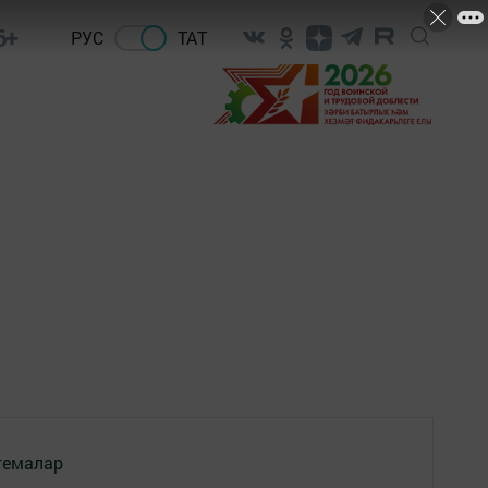
6+
РУС
ТАТ
темалар