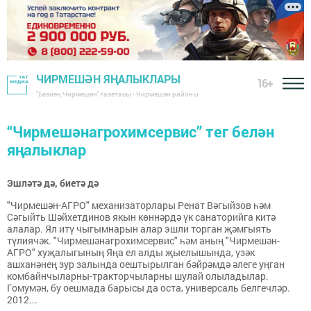
ЧИРМЕШӘН ЯҢАЛЫКЛАРЫ
16+
"Безнең Чирмешән" газетасы - Чирмешән районы
“Чирмешәнагрохимсервис” тег белән
яңалыклар
Эшләтә дә, биетә дә
"Чирмешән-АГРО" механизаторлары Ренат Вәгыйзов һәм
Сәгыйть Шәйхетдинов якын көннәрдә үк санаторийга китә
алалар. Ял итү чыгымнарын алар эшли торган җәмгыять
түлиячәк. "Чирмешәнагрохимсервис" һәм аның "Чирмешән-
АГРО" хуҗалыгының Яңа ел алды җыелышында, үзәк
ашханәнең зур залында оештырылган бәйрәмдә әлеге уңган
комбайнчыларны-тракторчыларны шулай олыладылар.
Гомумән, бу оешмада барысы да оста, универсаль белгечләр.
2012...