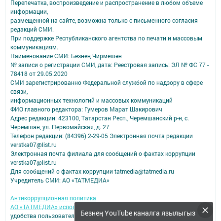
Перепечатка, воспроизведение и распространение в любом объеме
информации,
размещенной на сайте, возможна только с письменного согласия
редакций СМИ.
При поддержке Республиканского агентства по печати и массовым
коммуникациям.
Наименование СМИ: Безнең Чирмешән
№ записи о регистрации СМИ, дата: Реестровая запись: ЭЛ № ФС 77 -
78418 от 29.05.2020
СМИ зарегистрированно Федеральной службой по надзору в сфере
связи,
информационных технологий и массовых коммуникаций
ФИО главного редактора: Гумеров Марат Шакирович
Адрес редакции: 423100, Татарстан Респ., Черемшанский р-н, с.
Черемшан, ул. Первомайская, д. 27
Телефон редакции: (84396) 2-29-05 Электронная почта редакции
verstka07@list.ru
Электронная почта филиала для сообщений о фактах коррупции
verstka07@list.ru
Для сообщений о фактах коррупции tatmedia@tatmedia.ru
Учредитель СМИ: АО «ТАТМЕДИА»
Антикоррупционная политика
АО «ТАТМЕДИА» использует «cookie»
для персонализации сервисов и
Безнең YouTube каналга язылыгыз
удобства пользователей сайтом.