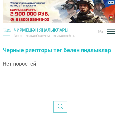
ЧИРМЕШӘН ЯҢАЛЫКЛАРЫ
16+
"Безнең Чирмешән" газетасы - Чирмешән районы
Черные риелторы тег белән яңалыклар
Нет новостей