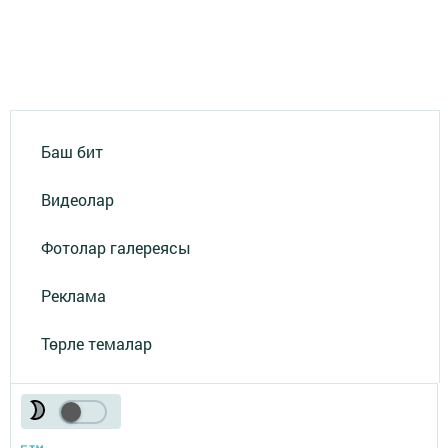
Баш бит
Видеолар
Фотолар галереясы
Реклама
Төрле темалар