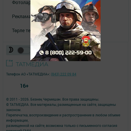
Фотолар галереясы
Реклама
Төрле темалар
Телефон АО «ТАТМЕДИА»:
(843) 222 09 84
16+
© 2011 - 2026. Безнең Чирмешән. Все права защищены.
© ТАТМЕДИА. Все материалы, размещенные на сайте, защищены
законом.
Перепечатка, воспроизведение и распространение в любом объеме
информации,
размещенной на сайте, возможна только с письменного согласия
редакций СМИ.