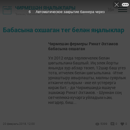
ЧИРМЕШӘН ЯҢАЛЫКЛАРЫ
16+
6
Автоматическое закрытие баннера через
"Безнең Чирмешән" газетасы - Чирмешән районы
Бабасына охшаган тег белән яңалыклар
Чирмешән фермеры Ринат Әхтәмов
бабасына охшаган
Ул 2012 елда терлекчелек белән
шөгыльләнә башлый. Иң элек йорты
янында зур абзар төзеп, 12шәр баш үгез
тота, итчелек белән шөгыльләнә. -Итне
урнаштыру авырлашты, малны суярлык
иткәнче елъярым - ике ел үстерергә
кирәк бит, - ди Чирмешәндә яшәүче
эшмәкәр Ринат Әхтәмов. - Шуннан соң
сөтчелеккә күчәргә уйладым һәм,
нигәдер, биш...
20 февраль 2018, 12:00
5399
0
0