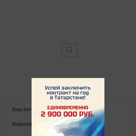
Баш бит
Видеолар