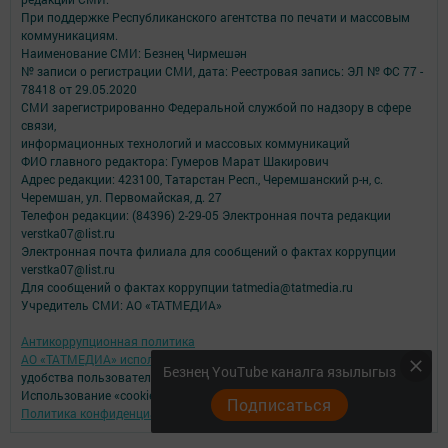
При поддержке Республиканского агентства по печати и массовым
коммуникациям.
Наименование СМИ: Безнең Чирмешән
№ записи о регистрации СМИ, дата: Реестровая запись: ЭЛ № ФС 77 -
78418 от 29.05.2020
СМИ зарегистрированно Федеральной службой по надзору в сфере
связи,
информационных технологий и массовых коммуникаций
ФИО главного редактора: Гумеров Марат Шакирович
Адрес редакции: 423100, Татарстан Респ., Черемшанский р-н, с.
Черемшан, ул. Первомайская, д. 27
Телефон редакции: (84396) 2-29-05 Электронная почта редакции
verstka07@list.ru
Электронная почта филиала для сообщений о фактах коррупции
verstka07@list.ru
Для сообщений о фактах коррупции tatmedia@tatmedia.ru
Учредитель СМИ: АО «ТАТМЕДИА»
Антикоррупционная политика
АО «ТАТМЕДИА» использует «cookie»
для персонализации сервисов и
Безнең YouTube каналга язылыгыз
удобства пользователей сайтом.
Использование «cookie» можно отменить в настройках браузера.
Подписаться
Политика конфиденциальности