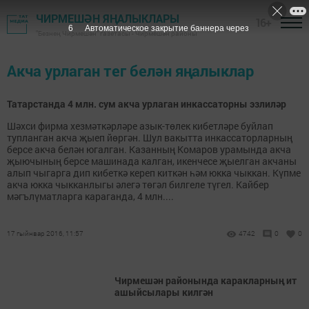
ЧИРМЕШӘН ЯҢАЛЫКЛАРЫ
16+
6
Автоматическое закрытие баннера через
"Безнең Чирмешән" газетасы - Чирмешән районы
Акча урлаган тег белән яңалыклар
Татарстанда 4 млн. сум акча урлаган инкассаторны эзлиләр
Шәхси фирма хезмәткәрләре азык-төлек кибетләре буйлап
тупланган акча җыеп йөргән. Шул вакытта инкассаторларның
берсе акча белән югалган. Казанның Комаров урамында акча
җыючының берсе машинада калган, икенчесе җыелган акчаны
алып чыгарга дип кибеткә кереп киткән һәм юкка чыккан. Күпме
акча юкка чыкканлыгы әлегә төгәл билгеле түгел. Кайбер
мәгълүматларга караганда, 4 млн....
17 гыйнвар 2016, 11:57
4742
0
0
Чирмешән районында каракларның ит
ашыйсылары килгән