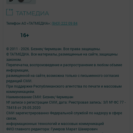
Телефон АО «ТАТМЕДИА»:
(843) 222 09 84
16+
© 2011 - 2026. Безнең Чирмешән. Все права защищены.
© ТАТМЕДИА. Все материалы, размещенные на сайте, защищены
законом.
Перепечатка, воспроизведение и распространение в любом объеме
информации,
размещенной на сайте, возможна только с письменного согласия
редакций СМИ.
При поддержке Республиканского агентства по печати и массовым
коммуникациям.
Наименование СМИ: Безнең Чирмешән
№ записи о регистрации СМИ, дата: Реестровая запись: ЭЛ № ФС 77 -
78418 от 29.05.2020
СМИ зарегистрированно Федеральной службой по надзору в сфере
связи,
информационных технологий и массовых коммуникаций
ФИО главного редактора: Гумеров Марат Шакирович