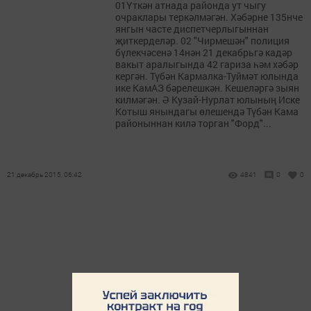
01Үткән атнада районда ут чыгу
очраклары теркәлмәгән. Хәбәрне 135нче
янгын часте диспетчерлыгыннан
җиткерделәр. 02 "Чирмешән" полиция
бүлекчәсенә 14нән 21 декабрьгә кадәр
вакыт аралыгында 42 гариза һәм хәбәр
кергән. Түбән Кармалка-Туймәт юлында
ике КамАЗ бәрелешкән. Кешеләргә зыян
килмәгән. Ә Кузай-Нурлат юлының Иске
Котыш янындагы өлешендә Түбән Кама
районыннан килә торган "Форд"...
21 декабрь 2015, 06:42
4841
0
0