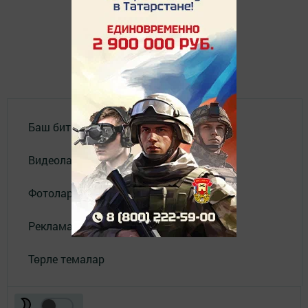
Баш бит
Видеолар
Фотолар галереясы
Реклама
Төрле темалар