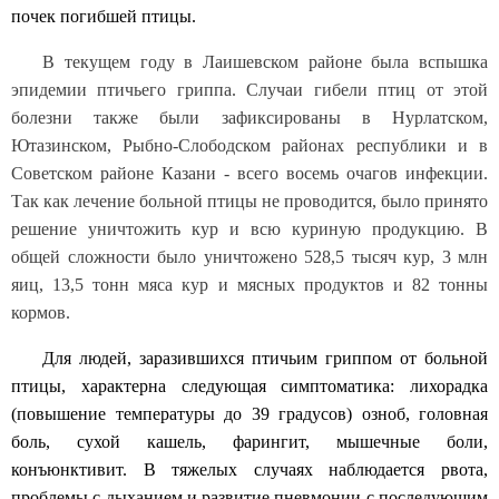
почек погибшей птицы.
В текущем году в Лаишевском районе была вспышка
эпидемии птичьего гриппа. Случаи гибели птиц от этой
болезни также были зафиксированы в Нурлатском,
Ютазинском, Рыбно-Слободском районах республики и в
Советском районе Казани - всего восемь очагов инфекции.
Так как лечение больной птицы не проводится, было принято
решение уничтожить кур и всю куриную продукцию. В
общей сложности было уничтожено 528,5 тысяч кур, 3 млн
яиц, 13,5 тонн мяса кур и мясных продуктов и 82 тонны
кормов.
Для людей, заразившихся птичьим гриппом от больной
птицы, характерна следующая симптоматика: лихорадка
(повышение температуры до 39 градусов) озноб, головная
боль, сухой кашель, фарингит, мышечные боли,
конъюнктивит. В тяжелых случаях наблюдается рвота,
проблемы с дыханием и развитие пневмонии с последующим