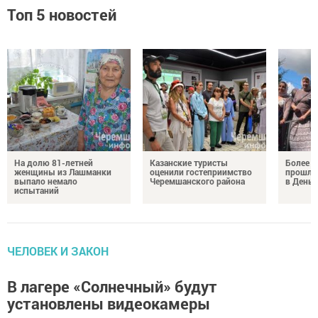
Топ 5 новостей
На долю 81-летней
Казанские туристы
Более 
женщины из Лашманки
оценили гостеприимство
прошли
выпало немало
Черемшанского района
в День 
испытаний
ЧЕЛОВЕК И ЗАКОН
В лагере «Солнечный» будут
установлены видеокамеры