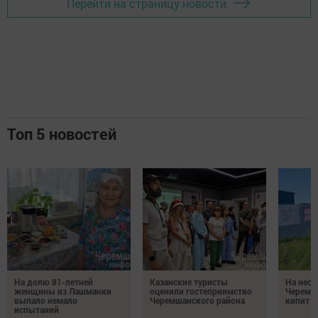
Перейти на страницу новости
Топ 5 новостей
На долю 81-летней
Казанские туристы
На неск
женщины из Лашманки
оценили гостеприимство
Черемш
выпало немало
Черемшанского района
кипит р
испытаний