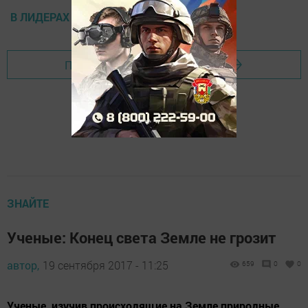
В ЛИДЕРАХ ПО СНИЖЕНИЮ
Перейти на страницу новости
ЗНАЙТЕ
Ученые: Конец света Земле не грозит
автор,
19 сентября 2017 - 11:25
659
0
0
Ученые, изучив происходящие на Земле природные