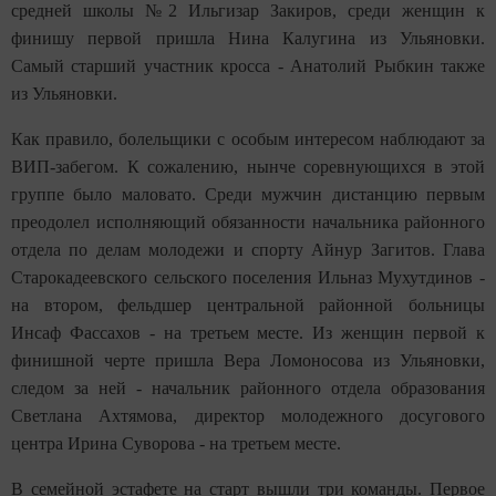
средней школы №2 Ильгизар Закиров, среди женщин к
финишу первой пришла Нина Калугина из Ульяновки.
Самый старший участник кросса - Анатолий Рыбкин также
из Ульяновки.
Как правило, болельщики с особым интересом наблюдают за
ВИП-забегом. К сожалению, нынче соревнующихся в этой
группе было маловато. Среди мужчин дистанцию первым
преодолел исполняющий обязанности начальника районного
отдела по делам молодежи и спорту Айнур Загитов. Глава
Старокадеевского сельского поселения Ильназ Мухутдинов -
на втором, фельдшер центральной районной больницы
Инсаф Фассахов - на третьем месте. Из женщин первой к
финишной черте пришла Вера Ломоносова из Ульяновки,
следом за ней - начальник районного отдела образования
Светлана Ахтямова, директор молодежного досугового
центра Ирина Суворова - на третьем месте.
В семейной эстафете на старт вышли три команды. Первое