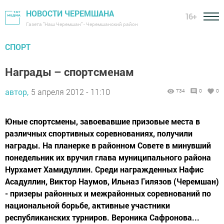
НОВОСТИ ЧЕРЕМШАНА
16+
Газета "Наш Черемшан" - Черемшанский район
СПОРТ
Награды – спортсменам
автор,
5 апреля 2012 - 11:10
734
0
0
Юные спортсмены, завоевавшие призовые места в
различных спортивных соревнованиях, получили
награды. На планерке в районном Совете в минувший
понедельник их вручил глава муниципального района
Нурхамет Хамидуллин. Среди награжденных Нафис
Асадуллин, Виктор Наумов, Ильназ Гилязов (Черемшан)
- призеры районных и межрайонных соревнований по
национальной борьбе, активные участники
республиканских турниров. Вероника Сафронова...