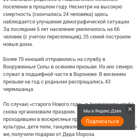
поселении в прошлом году. Несмотря на высокую
смертность (скончались 24 человека) здесь
наблюдается улучшение демографической ситуации.
За последние 5 лет население увеличилось на 66
человек (с учетом переселенцев), 25 семей построили
новые дома.
Более 70 юношей отправились на службу в
Вооруженные Силы в осеннем призыве. Из них семеро
служат в подшефной части в Воронеже. В весеннем
призыве на год с родными распрощались 43
черемшанца.
По случаю «старого Нового года» в Амировском клубе
Мы в Яндекс.Дзен
снова организовали праздник. На мероприятии,
проходившем в воскресенье при участии работников
Подписаться
культуры, дети пели, танцевали, читали стихи и, конечно
же, получили подарки от Деда Мороза.