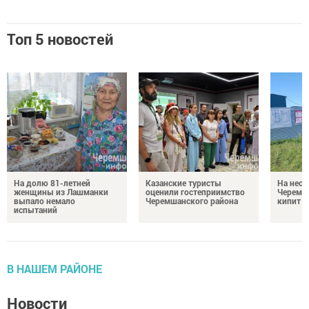
Топ 5 новостей
На долю 81-летней
Казанские туристы
На неск
женщины из Лашманки
оценили гостеприимство
Черемш
выпало немало
Черемшанского района
кипит р
испытаний
В НАШЕМ РАЙОНЕ
Новости