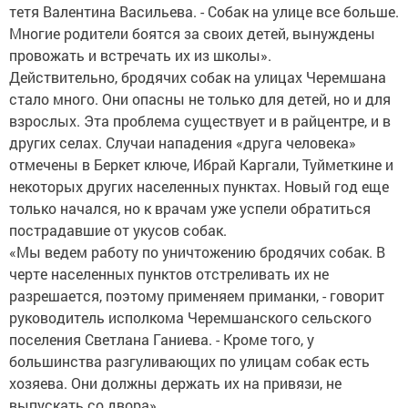
тетя Валентина Васильева. - Собак на улице все больше.
Многие родители боятся за своих детей, вынуждены
провожать и встречать их из школы».
Действительно, бродячих собак на улицах Черемшана
стало много. Они опасны не только для детей, но и для
взрослых. Эта проблема существует и в райцентре, и в
других селах. Случаи нападения «друга человека»
отмечены в Беркет ключе, Ибрай Каргали, Туйметкине и
некоторых других населенных пунктах. Новый год еще
только начался, но к врачам уже успели обратиться
пострадавшие от укусов собак.
«Мы ведем работу по уничтожению бродячих собак. В
черте населенных пунктов отстреливать их не
разрешается, поэтому применяем приманки, - говорит
руководитель исполкома Черемшанского сельского
поселения Светлана Ганиева. - Кроме того, у
большинства разгуливающих по улицам собак есть
хозяева. Они должны держать их на привязи, не
выпускать со двора».