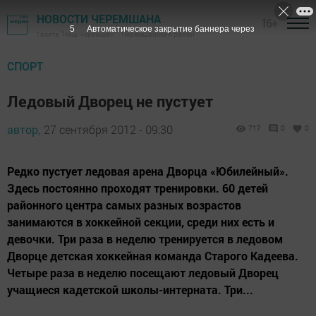
НОВОСТИ ЧЕРЕМШАНА
16+
4
Автоматическое закрытие баннера через
Газета "Наш Черемшан" - Черемшанский район
СПОРТ
Ледовый Дворец не пустует
автор,
27 сентября 2012 - 09:30
717
0
0
Редко пустует ледовая арена Дворца «Юбилейный».
Здесь постоянно проходят тренировки. 60 детей
районного центра самых разных возрастов
занимаются в хоккейной секции, среди них есть и
девочки. Три раза в неделю тренируется в ледовом
Дворце детская хоккейная команда Старого Кадеева.
Четыре раза в неделю посещают ледовый Дворец
учащиеся кадетской школы-интерната. Три...