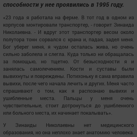
способности у нее проявились в 1995 году.
«23 года я работала на ферме. В тот год в одном из
корпусов монтировали транспортер, - говорит Зинаида
Николаевна. - И вдруг этот транспортер весом около
полутора тонн сорвался с крана и, падая, задел меня.
Бог уберег меня, я чудом осталась жива, но очень
сильно заболела и слегла. Куда только ни обращалась
за помощью, но тщетно. От безысходности я и
занялась самолечением. Кости и суставы были
вывихнуты и повреждены. Потихоньку я сама вправила
вывихи, после чего начала лечить и других. Меня часто
спрашивают о том, как я распознаю вывихи и
ушибленные места. Пальцы у меня очень
чувствительные, стоит дотронуться до ушибленного
или больного места, их начинает покалывать».
У Зинаиды Николаевны нет медицинского
образования, но она неплохо знает анатомию человека.