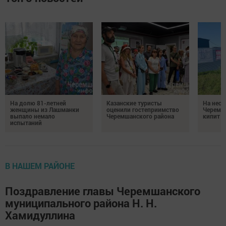
На долю 81-летней
Казанские туристы
На неск
женщины из Лашманки
оценили гостеприимство
Черемш
выпало немало
Черемшанского района
кипит р
испытаний
В НАШЕМ РАЙОНЕ
Поздравление главы Черемшанского
муниципального района Н. Н.
Хамидуллина