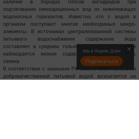
наличие в породах гипсов ангидридов при
подтягивании некондиционных вод из нижележащих
водоносных горизонтов. Известно, что с водой в
организм поступают многие необходимые микро-
элементы. В источниках централизованной системы
питьевого водоснабжения содержание йода
составляет в среднем только 1,7 - 2,0 мгк/л. Также
Мы в Яндекс.Дзен
наблюдается низкое содержание фтора, магния,
селена.
Подписаться
В соответствии с законами РФ обеспечение населения
доброкачественной питьевой водой возлагается на
органы местного самоуправления. Однако не все
исполкомы сельских поселений уделяют этому
должное внимание. 16,7 процента подземных
источников не имеют зон санитарной охраны,
производственным контролем за качеством охвачены
всего 4 процента водопроводов.
Неудовлетворительным остается санитарно-
химическое и микробиологическое качество водо-