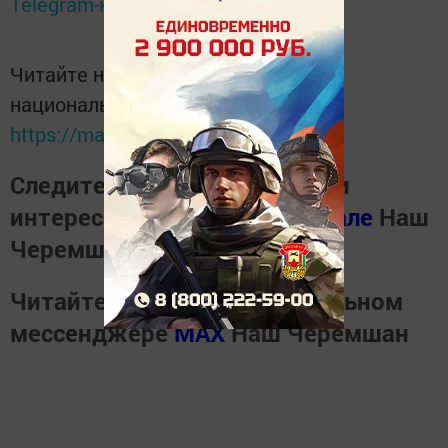
Telegram-канале
Татмедиа
Читайте новости Татарстана в
национальном мессенджере MАХ:
https://max.ru/tatmedia
Следите за самым важным и
интересным в
Телеграм канале
Наш
Черемшан
Читайте новости в национальном
мессенджере
MАХ
Наш Черемшан