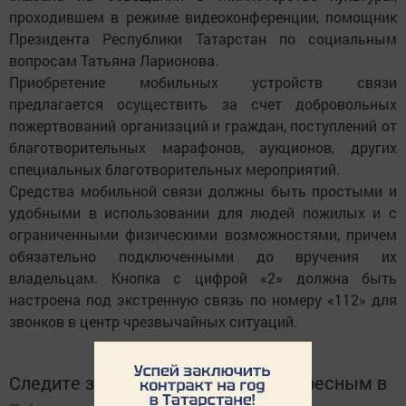
проходившем в режиме видеоконференции, помощник
Президента Республики Татарстан по социальным
вопросам Татьяна Ларионова.
Приобретение мобильных устройств связи
предлагается осуществить за счет добровольных
пожертвований организаций и граждан, поступлений от
благотворительных марафонов, аукционов, других
специальных благотворительных мероприятий.
Средства мобильной связи должны быть простыми и
удобными в использовании для людей пожилых и с
ограниченными физическими возможностями, причем
обязательно подключенными до вручения их
владельцам. Кнопка с цифрой «2» должна быть
настроена под экстренную связь по номеру «112» для
звонков в центр чрезвычайных ситуаций.
Следите за самым важным и интересным в