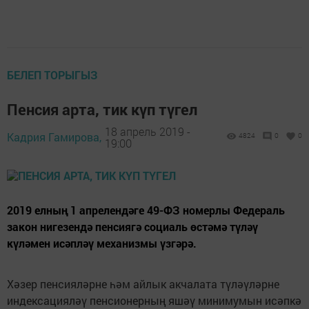
БЕЛЕП ТОРЫГЫЗ
Пенсия арта, тик күп түгел
18 апрель 2019 -
Кадрия Гамирова,
4824
0
0
19:00
2019 елның 1 апрелендәге 49-ФЗ номерлы Федераль
закон нигезендә пенсиягә социаль өстәмә түләү
күләмен исәпләү механизмы үзгәрә.
Хәзер пенсияләрне һәм айлык акчалата түләүләрне
индексацияләү пенсионерның яшәү минимумын исәпкә