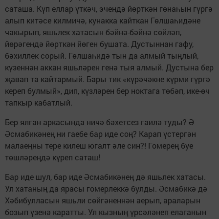
саташа. Күп еллар үткәч, эчендә йөрткән гөнаһын гүргә
алып китәсе килмичә, кунакка кайткан Гөлшаһидәне
чакырып, яшьлек хатасын бәйнә-бәйнә сөйләп,
йөрәгендә йөрткән йөген бушата. Дустыннан гафу,
бәхиллек сорый. Гөлшаһидә тын да алмый тыңлый,
күзеннән аккан яшьләрен генә тыя алмый. Дустына бер
җавап та кайтармый. Бары тик «күрәчәкне күрми гүргә
кереп булмый», дип, күзләрен бер ноктага төбәп, ике-өч
тапкыр кабатлый.
Бер ялган аркасында ничә бәхетсез гаилә туды? Ә
Әсмабикәнең ни гаебе бар иде соң? Карап үстергән
малаеңны тере килеш югалт әле син?! Гомерең буе
төшләреңдә күреп саташ!
Бар иде шул, бар иде Әсмабикәнең дә яшьлек хатасы.
Ул хатаның да ярасы гомерлеккә булды. Әсмабикә дә
Хәбибулласын яшьли сөйгәненнән аерып, араларын
бозып үзенә каратты. Ул кызның үрсәләнеп елаганын