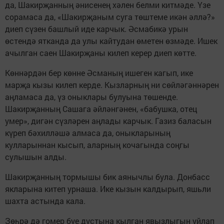
да, Шакирҗанның әнисенең хәлен белми китмәде. Үзе
сорамаса да, «Шакирҗаным суга төштеме икән әллә?»
диеп сүзен башлый иде карчык. Әсмабикә урын
өстендә ятканда да улы кайтудан өметен өзмәде. Ишек
ачылган саен Шакирҗаны килеп керер диеп көтте.
Көннәрдән бер көнне Әсманың ишеген кагып, ике
марҗа кызы килеп керде. Кызларның ни сөйләгәннәрен
аңламаса да, үз оныклары булуына төшенде.
Шакирҗанның Сашага әйләнгәнен, «бабушка, отец
умер», дигән сүзләрен аңлады карчык. Газиз баласын
күреп бәхилләшә алмаса да, оныкларының
кулларыннан кысып, аларның кочагында соңгы
сулышын алды.
Шакирҗанның тормышы бик аянычлы була. Донбасс
якларына китеп урнаша. Ике кызын калдырып, яшьли
шахта астында кала.
Зөһрә дә гомер буе дустына кылган явызлыгын уйлап