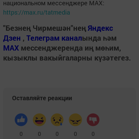
национальном мессенджере MАХ:
https://max.ru/tatmedia
"Безнең Чирмешән"нең
Яндекс
Дзен
,
Телеграм канал
ында һәм
МАХ
мессенджеренда иң мөһим,
кызыклы вакыйгаларны күзәтегез.
Оставляйте реакции
0
0
0
0
0