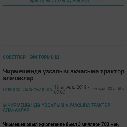
СОВЕТЛАР ҺӘМ ТОРМЫШ
Чирмешәндә үзсалым акчасына трактор
алачаклар
19 апрель 2019 -
Гөлсирә Шәрифуллина,
4920
0
0
09:00
Чирмешән авыл җирлегендә быел 3 миллион 700 мең