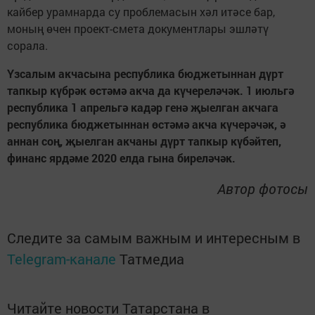
кайбер урамнарда су проблемасын хәл итәсе бар,
моның өчен проект-смета документлары эшләтү
сорала.
Үзсалым акчасына республика бюджетыннан дүрт
тапкыр күбрәк өстәмә акча да күчереләчәк. 1 июльгә
республика 1 апрельгә кадәр генә җыелган акчага
республика бюджетыннан өстәмә акча күчерәчәк, ә
аннан соң, җыелган акчаны дүрт тапкыр күбәйтеп,
финанс ярдәме 2020 елда гына биреләчәк.
Автор фотосы
Следите за самым важным и интересным в
Telegram-канале
Татмедиа
Читайте новости Татарстана в