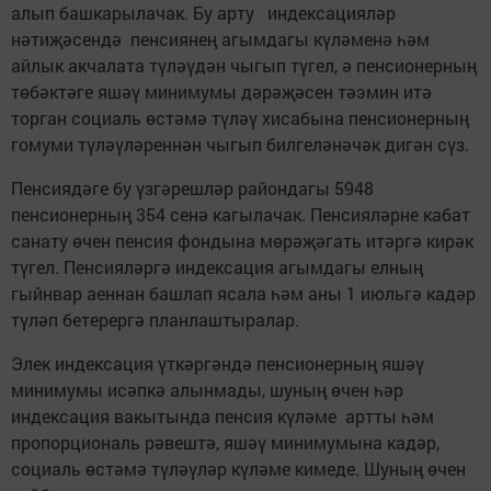
алып башкарылачак. Бу арту индексацияләр
нәтиҗәсендә пенсиянең агымдагы күләменә һәм
айлык акчалата түләүдән чыгып түгел, ә пенсионерның
төбәктәге яшәү минимумы дәрәҗәсен тәэмин итә
торган социаль өстәмә түләү хисабына пенсионерның
гомуми түләүләреннән чыгып билгеләнәчәк дигән сүз.
Пенсиядәге бу үзгәрешләр райондагы 5948
пенсионерның 354 сенә кагылачак. Пенсияләрне кабат
санату өчен пенсия фондына мөрәҗәгать итәргә кирәк
түгел. Пенсияләргә индексация агымдагы елның
гыйнвар аеннан башлап ясала һәм аны 1 июльгә кадәр
түләп бетерергә планлаштыралар.
Элек индексация үткәргәндә пенсионерның яшәү
минимумы исәпкә алынмады, шуның өчен һәр
индексация вакытында пенсия күләме артты һәм
пропорциональ рәвештә, яшәү минимумына кадәр,
социаль өстәмә түләүләр күләме кимеде. Шуның өчен