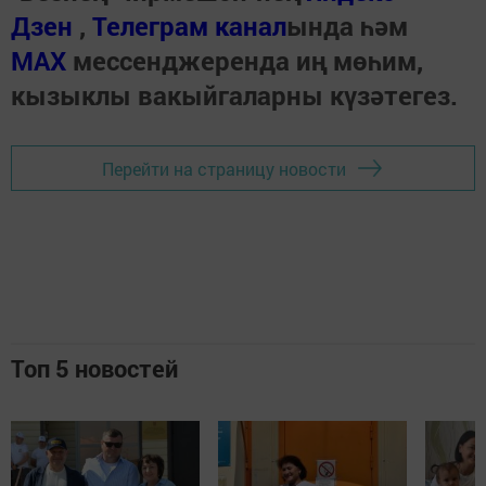
Дзен
,
Телеграм канал
ында һәм
МАХ
мессенджеренда иң мөһим,
кызыклы вакыйгаларны күзәтегез.
Перейти на страницу новости
Топ 5 новостей