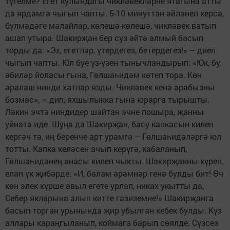
түгелме? Егет кулындагы чикләвекләрне ятагына атты
да ярдәмгә чыгып чапты. 5-10 минуттан әйләнеп керсә,
бүлмәдәге малайлар, көлешә-көлешә, чикләвек ватып
ашап утыра. Шакирҗан бер сүз әйтә алмый басып
торды да: «Эх, егетләр, үтердегез, бетердегез!» – диеп
чыгып чапты. Юл буе үз-үзен тынычландырып: «Юк, бу
әбиләр йоласы гына, Гөлшаһидәм көтеп тора. Көн
аралаш нинди хатлар язды. Чикләвек кенә арабызны
бозмас», – дип, яхшылыкка гына юрарга тырышты.
Ләкин эчтә ниндидер шайтан эчне пошыра, җанны
уйната иде. Шуңа да Шакирҗан, басу капкасын килеп
кергәч тә, иң беренче арт урамга – Гөлшаһидәләргә юл
тотты. Капка келәсен ачып керүгә, кабаланып,
Гөлшаһидәнең анасы килеп чыкты. Шакирҗанны күреп,
елап үк җибәрде: «И, балам әрәмнәр генә булды бит! Өч
көн элек күрше авыл егете урлап, никах укытты да,
Себер якларына алып китте газиземне!» Шакирҗанга
басып торган урынында җир убылган кебек булды. Күз
аллары караңгыланып, коймага барып сөялде. Сүзсез