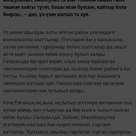
төшкән кайгы түгел, башы исән булсын, кайтыр Алла
боерса», – дип, үз-үзен юатып та куя.
Ул көнне авылдан алты егетне район үзәгендәге
военкоматка озаттылар. Егетләрне басу капкасына
хәтле уен-көлке, гармуннар белән озатсалар да, авыл
өсте мәет чыккан кебек моңсу булып калды.
Гөлшаһидә йөгереп кереп, озын оекка бәйләнгән
чикләвекләрне эләктерде дә, кызлар белән районга юл
тотты. Кызлар барып җиткәндә егетләр машинага
төялешеп маташа иде. Гөлшаһидә сөйгәне кесәсенә
чикләвекләрен чак тутырып калды.
Кече Елганың иң кыю, иң батыр егетләре киткәннән соң
аулак өйләр, кич утырулар да бер мәлгә тынып калган
кебек булды. Гөлшаһидә, Зәйнәп, Махибәдәрләр
егетләрен озаткач, бик күңелсезләнеп, саргаеп
киттеләр. Җитмәсә, авылны гөрләтеп торган гармунчы