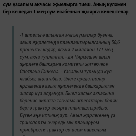
сум үзсалым акчасы җыелырга тиеш. Аның күләмен
бер кешедән 1 мең сум исәбеннән җыярга килештеләр.
-1 апрельгә алынган мәгълүматлар буенча,
авыл җирлегендә планлаштырылганның 58,6
проценты кадәр, ягъни 2 миллион 171 мең
сум, акча тупланган, - ди Чирмешән авыл
җирлеге башкарма комитеты җитәкчесе
Светлана Ганиева. - Үзсалым турында күп
язабыз, аңлатабыз. Әлеге средстволар
ярдәмендә авыл җирлегендә башкарылган
эшләр күз алдында. Быел халык акчасына
беренче чиратта тагылма агрегатлары белән
бергә трактор алырга планлаштырабыз.
Бүген аңа ихтыяҗ зур. Авыл җирлегенең үз
транспорты очередь мы планируем
приобрести трактор со всем навесным