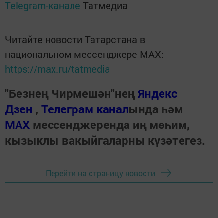
Telegram-канале
Татмедиа
Читайте новости Татарстана в
национальном мессенджере MАХ:
https://max.ru/tatmedia
"Безнең Чирмешән"нең
Яндекс
Дзен
,
Телеграм канал
ында һәм
МАХ
мессенджеренда иң мөһим,
кызыклы вакыйгаларны күзәтегез.
Перейти на страницу новости