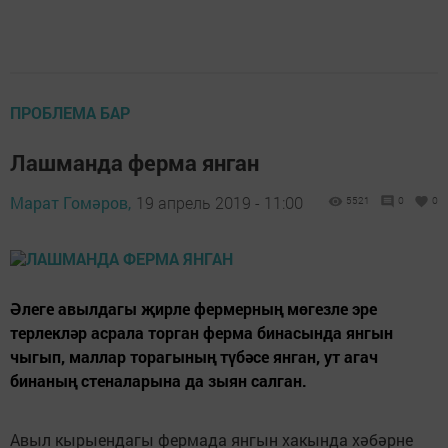
ПРОБЛЕМА БАР
Лашманда ферма янган
Марат Гомәров,
19 апрель 2019 - 11:00
5521
0
0
Әлеге авылдагы җирле фермерның мөгезле эре
терлекләр асрала торган ферма бинасында янгын
чыгып, маллар торагының түбәсе янган, ут агач
бинаның стеналарына да зыян салган.
Авыл кырыендагы фермада янгын хакында хәбәрне