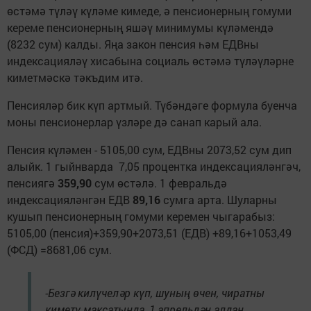
өстәмә түләү күләме кимеде, ә пенсионерның гомуми
кереме пенсионерның яшәү минимумы күләмендә
(8232 сум) калды. Яңа закон пенсия һәм ЕДВны
индексацияләү хисабына социаль өстәмә түләүләрне
киметмәскә тәкъдим итә.
Пенсияләр бик күп артмый. Түбәндәге формула буенча
моны пенсионерлар үзләре дә санап карый ала.
Пенсия күләмен - 5105,00 сум, ЕДВны 2073,52 сум дип
алыйк. 1 гыйнварда 7,05 процентка индексацияләнгәч,
пенсиягә
359,90
сум өстәлә. 1 февральдә
индексацияләнгән ЕДВ
89,16
сумга арта. Шуларны
кушып пенсионерның гомуми керемен чыгарабыз:
5105,00 (пенсия)+359,90+2073,51 (ЕДВ) +89,16+1053,49
(ФСД) =8681,06 сум.
-Безгә килүчеләр күп, шуның өчен, чиратны
киметү максатында, 1 апрельдән алдан