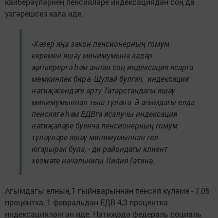
кайберәүләрнең пенсияләре индексациядән соң да
үзгәрешсез кала иде.
-Хәзер яңа закон пенсионерның гомум
керемен яшәү минимумына кадәр
җиткерергә һәм аннан соң индексация ясарга
мөмкинлек бирә. Шулай булгач, индексация
нәтиҗәсендәге арту Татарстандагы яшәү
минимумыннан тыш түләнә. Ә агымдагы елда
пенсиягә һәм ЕДВга ясалучы индексация
нәтиҗәләре буенча пенсионерның гомум
түләүләре яшәү минимумыннан гел
югарырак була, - ди райондагы клиент
хезмәте начальнигы Лилия Гатина.
Агымдагы елның 1 гыйнварыннан пенсия күләме - 7,05
процентка, 1 февральдән ЕДВ 4,3 процентка
индексацияләнгән иде. Нәтиҗәдә федераль социаль