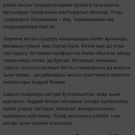
район янгын сүндерүчеләренә иртәнге тугызынчы
яртыларда телефоннан шалтыратып әйтәләр. Утны
сүндерергә Лашманнан – бер, Чирмешәннән ике
подразделение барган.
-Беренче янгын сүндерү машиналары килеп җиткәндә,
бинаның түбәсе яна торган була. Көчле җил дә утны
тиз тарата. Өстәвенә профнастил белән ябылган абзар
тезмәсендә печән дә булган. Нәтиҗәдә бинаның
түбәсе тулысынча янып бетте, стеналарына да өлешчә
зыян килде, - ди райондагы янгын күзәтчелеге хезмәте
инспекторы Андрей Фомин.
Савым сыерлары көтүдә булганлыктан, алар зыян
күрмәгән. Андрей Фомин әйтүенчә, монда эшләүчеләр
әүвәл утның тактадан төзелгән янкормасыннан
чыкканын күргәннәр. Хәзер янгынның сәбәбе һәм
матди зыян күләме ачыклана.