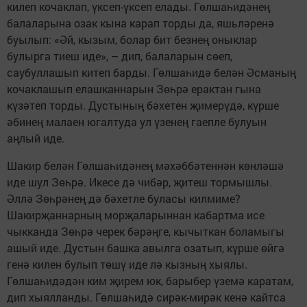
килеп кочаклап, үксеп-үксеп елады. Гөлшаһидәнең
балаларына озак кына карап торды да, яшьләренә
буылып: «Әй, кызым, болар бит безнең оныклар
булырга тиеш иде», – дип, балаларын сөеп,
саубуллашып китеп барды. Гөлшаһидә белән Әсманың
кочаклашып елашканнарын Зөһрә ерактан гына
күзәтеп торды. Дустының бәхетен җимерүдә, күрше
әбинең малаен югалтуда ул үзенең гаепле булуын
аңлый иде.
Шакир белән Гөлшаһидәнең мәхәббәтеннән көнләшә
иде шул Зөһрә. Икесе дә чибәр, җитеш тормышлы.
Әллә Зөһрәнең дә бәхетле буласы килмиме?
Шакирҗаннарның морҗаларыннан кабартма исе
чыкканда Зөһрә черек бәрәңге, кычыткан боламыгы
ашый иде. Дустын башка авылга озатып, күрше өйгә
генә килен булып төшү иде лә кызның хыялы.
Гөлшаһидәдән ким җирем юк, барыбер үземә каратам,
дип хыялланды. Гөлшаһидә сирәк-мирәк кенә кайтса