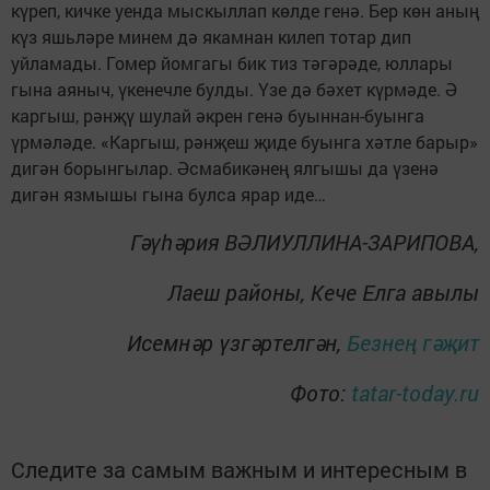
күреп, кичке уенда мыскыллап көлде генә. Бер көн аның
күз яшьләре минем дә якамнан килеп тотар дип
уйламады. Гомер йомгагы бик тиз тәгәрәде, юллары
гына аяныч, үкенечле булды. Үзе дә бәхет күрмәде. Ә
каргыш, рәнҗү шулай әкрен генә буыннан-буынга
үрмәләде. «Каргыш, рәнҗеш җиде буынга хәтле барыр»
дигән борынгылар. Әсмабикәнең ялгышы да үзенә
дигән язмышы гына булса ярар иде…
Гәүһәрия ВӘЛИУЛЛИНА-ЗАРИПОВА,
Лаеш районы, Кече Елга авылы
Исемнәр үзгәртелгән,
Безнең гәҗит
Фото:
tatar-today.ru
Следите за самым важным и интересным в