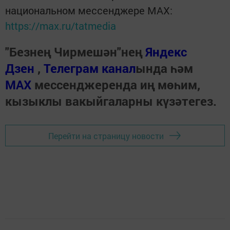
национальном мессенджере MАХ:
https://max.ru/tatmedia
"Безнең Чирмешән"нең
Яндекс
Дзен
,
Телеграм канал
ында һәм
МАХ
мессенджеренда иң мөһим,
кызыклы вакыйгаларны күзәтегез.
Перейти на страницу новости