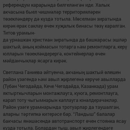
референдум карарында билгеләнгән иде. Халык
акчасына быел чишмәләр территорияләрен
төзекләндерү дә күздә тотыла. Мөселман зиратында
кирәк-ярак саклау өчен хуҗалык бинасы төзү каралган.
Титов урамын-
да урнашкан христиан зиратында да башкарасы эшләр
шактый, аның коймасын тотарга һәм ремонтларга, керү
юлларын төзекләндерергә, контейнерлар өчен
мәйданчыклар ясарга кирәк.
Светлана Ганиева әйтүенчә, акчаның шактый өлешен
район үзәгендә һәм авыл җирлегенә керүче авылларда
(Түбән Чегодайда, Кече Чегодайда, Казанкада) урам
яктырткычларын монтажлауга, куюга, ремонтлауга,
карап тоту чыгымнарын каплауга юнәлдерәчәкләр.
Район үзәге урамнарында тротуарлар да таушалган,
аларны тәртипкә китерәсе бар. “Ландыш” балалар
бакчасы янәшәсендә автотранспорт өчен стоянка ясау
күздә тотыла. Болардан тыш, авыл җирлегендәге