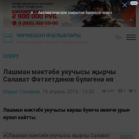
3
Автоматическое закрытие баннера через
ЧИРМЕШӘН ЯҢАЛЫКЛАРЫ
16+
"Безнең Чирмешән" газетасы - Чирмешән районы
СПОРТ
Лашман мәктәбе укучысы җырчы
Салават Фәтхетдинов бүләгенә ия
Марат Гомәров,
19 апрель 2019 - 13:30
5481
0
0
Лашман мәктәбе укучысы көрәш буенча икенче урын
яулап кайтты.