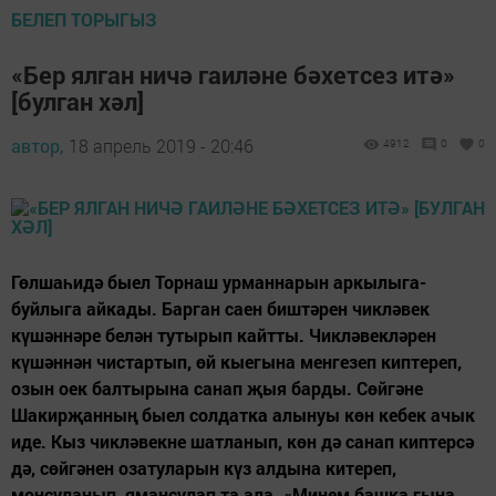
БЕЛЕП ТОРЫГЫЗ
«Бер ялган ничә гаиләне бәхетсез итә»
[булган хәл]
автор,
18 апрель 2019 - 20:46
4912
0
0
Гөлшаһидә быел Торнаш урманнарын аркылыга-
буйлыга айкады. Барган саен биштәрен чикләвек
күшәннәре белән тутырып кайтты. Чикләвекләрен
күшәннән чистартып, өй кыегына менгезеп киптереп,
озын оек балтырына санап җыя барды. Сөйгәне
Шакирҗанның быел солдатка алынуы көн кебек ачык
иде. Кыз чикләвекне шатланып, көн дә санап киптерсә
дә, сөйгәнен озатуларын күз алдына китереп,
моңсуланып, ямансулап та ала. «Минем башка гына