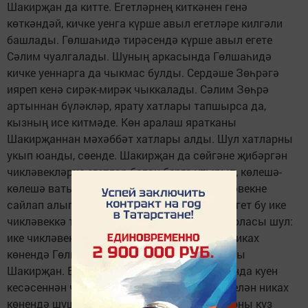
Шакирҗан да китте. Егетләрнең киткәнен генә
көткәндәй, кичке уенга күрше авыл егетләре килгәли
башлады. Гөлшаһидә тирәсендә күрше авыл егете
Сәлим чуалгалады. Шуның аркасында Гөлшаһидә
кичке уеннарга да чыкмас булды. Сердәше Зөһрәгә
ияреп кенә сирәк-мирәк чыккалады. Сәлим Зөһрә
артыннан бүләкләр, ярату хатлары тапшырса да,
кызның исе китмәде. Көн аралаш яратканы
Шакирҗаннан мәхәббәт хатлары алды. Шул хатларны
укып юанды, сөенде. Шакирҗан да сөйгәне җибәргән
чикләвекләрне егетләр белән бергә утырып, көлешә-
көлешә ватып ашады. Арадан ике зур чикләвекне
сайлап алып, куен кесәсенә салып куйды. Егет бу ике
чикләвеккә тияргә ярамаганын белә иде. Йоласы шул:
ике чикләвек авылга кире кайтырга тиеш. Никах
көнендә Гөлшаһидәсе белән ватып ашар аны
Шакирҗан. Егет авылны, сөйгәнен сагынганда куен
кесәсеннән чикләвекләрне алып, сөйгәне белән никах
көнендә шушы чикләвекне ваткан минутларны күз