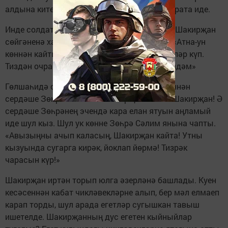
алдына китереп, якты хыялларга чумарга ярата иде.
Инде солдат хезмәте дә тәмамланып килә. Шакирҗан
сөйгәненә хат язып салды. Хат кыска иде: «Атна-ун
көннән кайтыр юлга чыгам. Сөйләшәсе сүзләр күп.
Тиздән очрашабыз, бергә булабыз, Гөлшаһидәм»
Гөлшаһидә сөйгәненнән хат алгач, сөенеченнән
сердәше Зөһрәгә чапты. Шакирҗан кайта! Шакирҗан! Ә
сердәше Зөһрәнең эчендә кара елан ятуын аңламый
иде шул кыз. Шул ук көнне Зөһрә Сәлим янына чапты.
«Авызыңны ачып каласың, Шакирҗан кайта! Утны
кызуында сугарга кирәк, йоклап йөрмә! Тизрәк
чарасын күр!»
Шакирҗан иртән торып юлга әзерләнә башлады. Куен
кесәсеннән кабат чикләвекләрне алып, бер мәл елмаеп
карап торды, шул арада егетләр сугышкан тавыш
ишетелде. Шакирҗанның дус егетен кыйныйлар