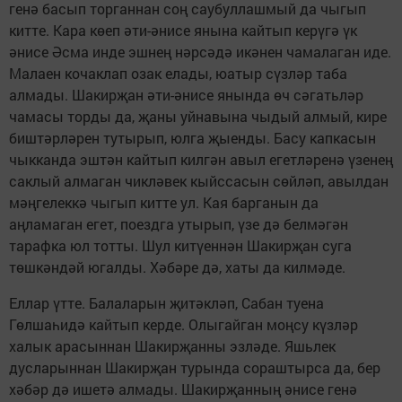
генә басып торганнан соң саубуллашмый да чыгып
китте. Кара көеп әти-әнисе янына кайтып керүгә үк
әнисе Әсма инде эшнең нәрсәдә икәнен чамалаган иде.
Малаен кочаклап озак елады, юатыр сүзләр таба
алмады. Шакирҗан әти-әнисе янында өч сәгатьләр
чамасы торды да, җаны уйнавына чыдый алмый, кире
биштәрләрен тутырып, юлга җыенды. Басу капкасын
чыкканда эштән кайтып килгән авыл егетләренә үзенең
саклый алмаган чикләвек кыйссасын сөйләп, авылдан
мәңгелеккә чыгып китте ул. Кая барганын да
аңламаган егет, поездга утырып, үзе дә белмәгән
тарафка юл тотты. Шул китүеннән Шакирҗан суга
төшкәндәй югалды. Хәбәре дә, хаты да килмәде.
Еллар үтте. Балаларын җитәкләп, Сабан туена
Гөлшаһидә кайтып керде. Олыгайган моңсу күзләр
халык арасыннан Шакирҗанны эзләде. Яшьлек
дусларыннан Шакирҗан турында сораштырса да, бер
хәбәр дә ишетә алмады. Шакирҗанның әнисе генә