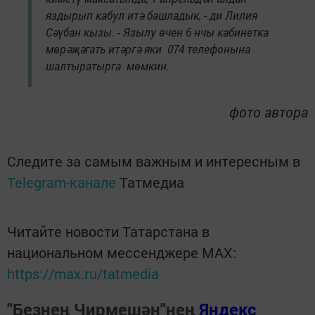
яздырып кабул итә башладык, - ди Лилия
Сәүбан кызы. - Язылу өчен 6 нчы кабинетка
мөрәҗәгать итәргә яки 074 телефонына
шалтыратырга мөмкин.
фото автора
Следите за самым важным и интересным в
Telegram-канале
Татмедиа
Читайте новости Татарстана в
национальном мессенджере MАХ:
https://max.ru/tatmedia
"Безнең Чирмешән"нең
Яндекс