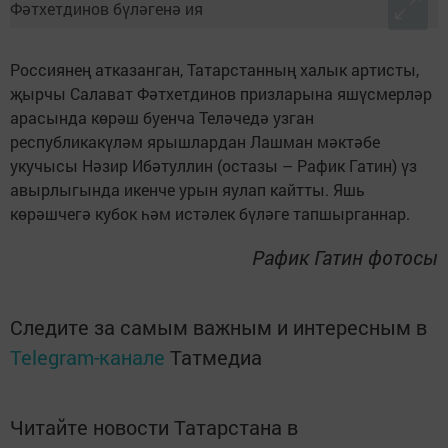
Россиянең атказанган, Татарстанның халык артисты,
җырчы Салават Фәтхетдинов призларына яшүсмерләр
арасында көрәш буенча Теләчедә узган
республикакүләм ярышлардан Лашман мәктәбе
укучысы Нәзир Ибәтуллин (остазы – Рафик Гатин) үз
авырлыгында икенче урын яулап кайтты. Яшь
көрәшчегә кубок һәм истәлек бүләге тапшырганнар.
Рафик Гатин фотосы
Следите за самым важным и интересным в
Telegram-канале
Татмедиа
Читайте новости Татарстана в