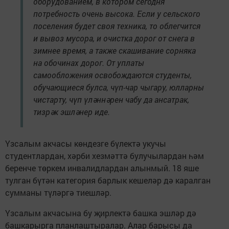
оборудованием, в котором сегодня
потребность очень высока. Если у сельского
поселения будет своя техника, то облегчится
и вывоз мусора, и очистка дорог от снега в
зимнее время, а также скашивание сорняка
на обочинах дорог. От уплаты
самообложения освобождаются студенты,
обучающиеся булса, чүп-чар чыгару, юлларны
чистарту, чүп үләннәрен чабу да ансатрак,
тизрәк эшләнер иде.
Үзсалым акчасы көндезге бүлектә укучы
студентлардан, хәрби хезмәттә булучылардан һәм
беренче төркем инвалидлардан алынмый. 18 яше
тулган бүтән категория барлык кешеләр дә каралган
сумманы түләргә тиешләр.
Үзсалым акчасына бу җирлектә башка эшләр дә
башкарырга планлаштыралар. Алар барысы да