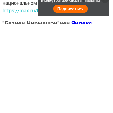
Безнең YouTube каналга язылыгыз
национальном мессенджере MАХ:
Подписаться
https://max.ru/tatmedia
"Безнең Чирмешән"нең
Яндекс
Дзен
,
Телеграм канал
ында һәм
МАХ
мессенджеренда иң мөһим,
кызыклы вакыйгаларны күзәтегез.
Перейти на страницу новости