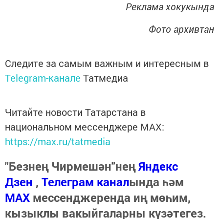
Реклама хокукында
Фото архивтан
Следите за самым важным и интересным в
Telegram-канале
Татмедиа
Читайте новости Татарстана в
национальном мессенджере MАХ:
https://max.ru/tatmedia
"Безнең Чирмешән"нең
Яндекс
Дзен
,
Телеграм канал
ында һәм
МАХ
мессенджеренда иң мөһим,
кызыклы вакыйгаларны күзәтегез.