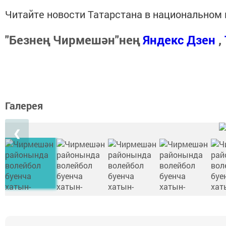
Читайте новости Татарстана в национально
"Безнең Чирмешән"нең
Яндекс Дзен
,
Галерея
❮