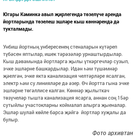
Югары Кәминкә авыл җирлегендә төзелүче аренда
йортларында төзелеш эшләре кыш көннәрендә дә
тукталмады.
Унбиш йортның унбересенең стеналарын күтәреп
түбәсен яптылар, ишек тәрәзәләр урнаштырдылар.
Кыш дәвамында йортларга җылы үткәргечләр сузып,
эчке эшләрне башкардылар. Идән һәм түшәмнәр
җәелгән, эчке якта канализация челтәрләре ясалган,
электр һәм су линияләре дә әзер. Өч йортта гына эчке
эшләрне төгәллисе калган. Көннәр җылыткач
төзүчеләр тышта канализация ясарга, аннан соң 15әр
сутыйлы участокларны коймалап алырга җыеналар.
Эшләр шулай көйле барса җәйгә йортлар хуҗалы да
булыр.
Фото архивтан