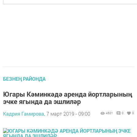
БЕЗНЕҢ РАЙОНДА
Югары Кәминкәдә аренда йортларының
эчке ягында да эшлиләр
Кадрия Гамирова,
7 март 2019 - 09:00
4601
0
0