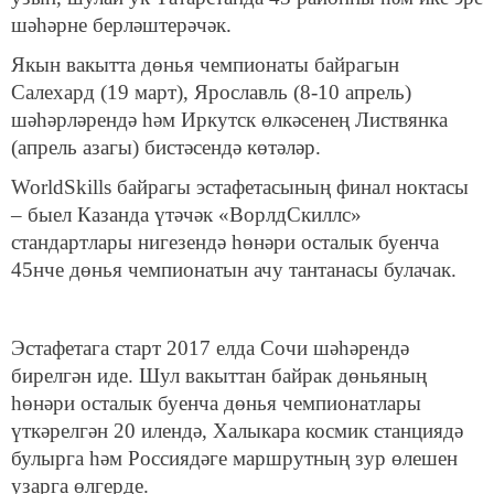
шәһәрне берләштерәчәк.
Якын вакытта дөнья чемпионаты байрагын
Салехард (19 март), Ярославль (8-10 апрель)
шәһәрләрендә һәм Иркутск өлкәсенең Листвянка
(апрель азагы) бистәсендә көтәләр.
WorldSkills байрагы эстафетасының финал ноктасы
– быел Казанда үтәчәк «ВорлдСкиллс»
стандартлары нигезендә һөнәри осталык буенча
45нче дөнья чемпионатын ачу тантанасы булачак.
Эстафетага старт 2017 елда Сочи шәһәрендә
бирелгән иде. Шул вакыттан байрак дөньяның
һөнәри осталык буенча дөнья чемпионатлары
үткәрелгән 20 илендә, Халыкара космик станциядә
булырга һәм Россиядәге маршрутның зур өлешен
узарга өлгерде.