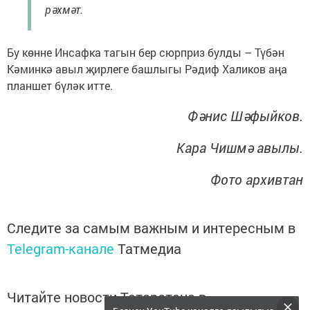
рәхмәт.
Бу көнне Инсафка тагын бер сюрприз булды – Түбән
Кәминкә авыл җирлеге башлыгы Рәдиф Халиков аңа
планшет бүләк итте.
Фәнис Шәфыйков.
Кара Чишмә авылы.
Фото архивтан
Следите за самым важным и интересным в
Telegram-канале
Татмедиа
Читайте новости Татарстана в