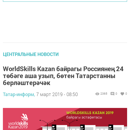
ЦЕНТРАЛЬНЫЕ НОВОСТИ
WorldSkills Kazan байрагы Россиянең 24
төбәге аша узып, бөтен Татарстанны
берләштерәчәк
Татар-информ,
7 март 2019 - 08:50
2365
0
0