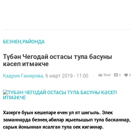
БЕЗНЕҢ РАЙОНДА
Түбән Чегодай остасы тула басуны
кәсеп итмәкче
Кадрия Гамирова,
6 март 2019 - 11:00
5043
0
0
Хәзерге буын кешеләре өчен ул ят шөгыль. Элек
заманнарда безнең әбиләр җыелышып тула басканнар,
сарык йоныннан ясалган тула оек кигәннәр.