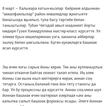
8 март – Халыкара хатын-кызлар бәйрәме алдыннан
“аккалфаклылар” район инвалидлар җәмгыяте
бинасында җыелып, тула басу тәртибе белән
таныштылар. Түбән Чегодай авыл мәдәният йорты
мөдире Гүзәл Хәмидуллина мастер-класс күрсәтте. Ул
элекке буын кешеләреннән үзгә, заманча әйберләр
эшләү белән шөгыльләнә. Бүген кунакларга башмак
ясап күрсәтте.
Эш өчен язгы сарык йоны кирәк. Тик аны кулланырлык
чимал иткәнче байтак хезмәт таләп ителә. Иң элек
йонны сак кына юып киптерергә кирәк, аннан соң
тетәргә. Останың бәләкәй генә йон тетү станогы да
бар. Ул бу процессны да күрсәтте. Аннан соң менә шул
йоннан башмак өчен материал әзерләде һәм аны
калыпка салып башмак формасы ясады. Әлеге йоннан