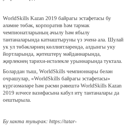
WorldSkills Kazan 2019 байрагы эстафетасы бу
әләмне төбәк, корпоратив һәм тармак
чемпионатларының ачылу һәм ябылу
тантаналарында катнаштыруны үз эченә ала. Шулай
ук ул төбәкләрнең көллиятләрендә, алдынгы уку
йортларында, җитештерү мәйданнарында,
җирлекнең тарихи-истәлекле урыннарында туктала.
Болардан тыш, WorldSkills чемпионнары белән
очрашулар, «WorldSkills байрагы эстафетасы»
күргәзмәләре һәм рәсми рәвештә WorldSkills Kazan
2019 илчесе вазифасына кабул итү тантаналары да
оештырыла.
Бу хакта тулырак: https://tatar-