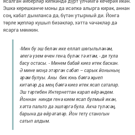
ясалган әйберләр кипкәндә дүрт үлчәмгә кечерәя икән.
Эшкә керешкәнче моны да исәпкә алырга кирәк, аннан
соң, кабат дымланса да, бүтән утырмый ди. Йонга
төрле җепләр кушып бизәкләр, хәтта чәчәкләр дә
ясарга мөмкин.
-Мин бу эш белән ике еллап шөгыльләнәм,
әлегә үзем өчен генә, бүләк тә итәм, - ди тула
басу остасы. - Минем бабай киез итек баскан.
Ә мине моңа этәргән сәбәп – сарык йонының
әрәм булуы. Аны бик юнь бәягә җыеп
китәләр дә, мең бәягә киез итек ясап саталар.
Эш тәртибен Интернеттан карап өйрәндем.
Йоннан нинди генә кием ясап булмый икән,
хәтта пальто да эшләргә була. Акча түләсәң,
барына да өйрәтәләр. Йон тетү станогын
сатып алдым.