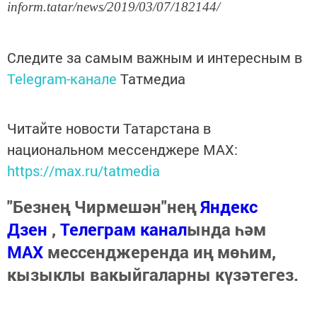
inform.tatar/news/2019/03/07/182144/
Следите за самым важным и интересным в
Telegram-канале
Татмедиа
Читайте новости Татарстана в
национальном мессенджере MАХ:
https://max.ru/tatmedia
"Безнең Чирмешән"нең
Яндекс
Дзен
,
Телеграм канал
ында һәм
МАХ
мессенджеренда иң мөһим,
кызыклы вакыйгаларны күзәтегез.