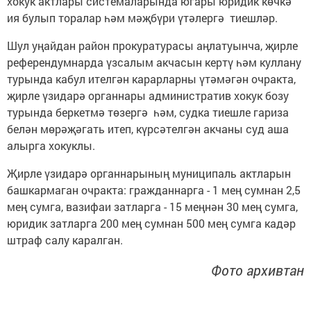
хокук актлары системаларында югары юридик көчкә
ия булып торалар һәм мәҗбүри үтәлергә тиешләр.
Шул уңайдан район прокуратурасы аңлатуынча, җирле
референдумнарда үзсалым акчасын кертү һәм куллану
турында кабул ителгән карарларны үтәмәгән очракта,
җирле үзидарә органнары административ хокук бозу
турында беркетмә төзергә һәм, судка тиешле гариза
белән мөрәҗәгать итеп, күрсәтелгән акчаны суд аша
алырга хокуклы.
Җирле үзидарә органнарының муниципаль актларын
башкармаган очракта: гражданнарга - 1 мең сумнан 2,5
мең сумга, вазифаи затларга - 15 меңнән 30 мең сумга,
юридик затларга 200 мең сумнан 500 мең сумга кадәр
штраф салу каралган.
Фото архивтан