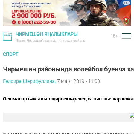
ЧИРМЕШӘН ЯҢАЛЫКЛАРЫ
16+
"Безнең Чирмешән" газетасы - Чирмешән районы
СПОРТ
Чирмешән районында волейбол буенча х
Гөлсирә Шәрифуллина,
7 март 2019 - 11:00
Оешмалар һәм авыл җирлекләренең хатын-кызлар кома