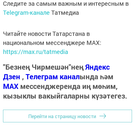
Следите за самым важным и интересным в
Telegram-канале
Татмедиа
Читайте новости Татарстана в
национальном мессенджере MАХ:
https://max.ru/tatmedia
"Безнең Чирмешән"нең
Яндекс
Дзен
,
Телеграм канал
ында һәм
МАХ
мессенджеренда иң мөһим,
кызыклы вакыйгаларны күзәтегез.
Перейти на страницу новости