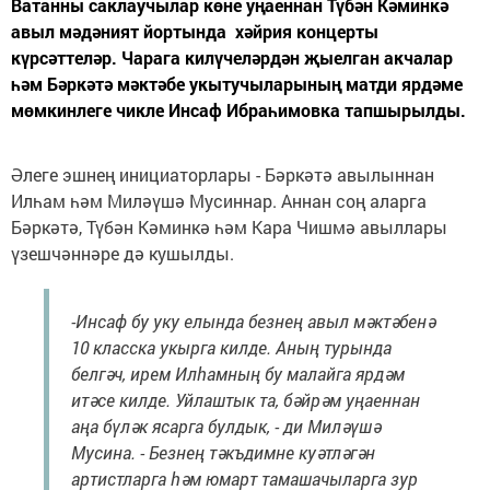
Ватанны саклаучылар көне уңаеннан Түбән Кәминкә
авыл мәдәният йортында хәйрия концерты
күрсәттеләр. Чарага килүчеләрдән җыелган акчалар
һәм Бәркәтә мәктәбе укытучыларының матди ярдәме
мөмкинлеге чикле Инсаф Ибраһимовка тапшырылды.
Әлеге эшнең инициаторлары - Бәркәтә авылыннан
Илһам һәм Миләүшә Мусиннар. Аннан соң аларга
Бәркәтә, Түбән Кәминкә һәм Кара Чишмә авыллары
үзешчәннәре дә кушылды.
-Инсаф бу уку елында безнең авыл мәктәбенә
10 класска укырга килде. Аның турында
белгәч, ирем Илһамның бу малайга ярдәм
итәсе килде. Уйлаштык та, бәйрәм уңаеннан
аңа бүләк ясарга булдык, - ди Миләүшә
Мусина. - Безнең тәкъдимне куәтләгән
артистларга һәм юмарт тамашачыларга зур