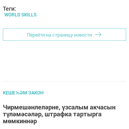
Теги:
WORLD SKILLS
Перейти на страницу новости
КЕШЕ ҺӘМ ЗАКОН
Чирмешәнлеләрне, үзсалым акчасын
түләмәсәләр, штрафка тартырга
мөмкиннәр