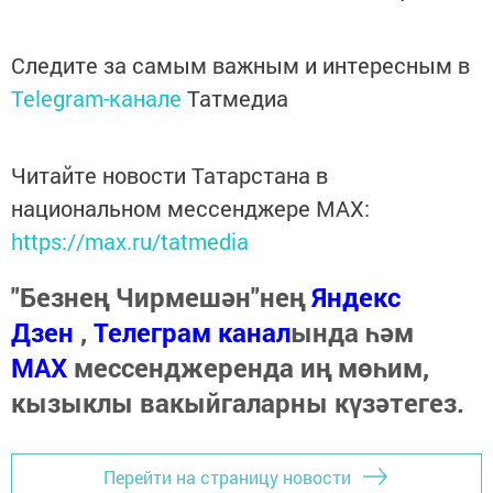
Следите за самым важным и интересным в
Telegram-канале
Татмедиа
Читайте новости Татарстана в
национальном мессенджере MАХ:
https://max.ru/tatmedia
"Безнең Чирмешән"нең
Яндекс
Дзен
,
Телеграм канал
ында һәм
МАХ
мессенджеренда иң мөһим,
кызыклы вакыйгаларны күзәтегез.
Перейти на страницу новости