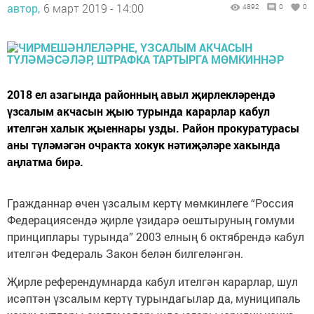
автор,
6 март 2019 - 14:00
4892
0
0
2018 ел азагында районның авыл җирлекләрендә
үзсалым акчасын җыю турында карарлар кабул
ителгән халык җыеннары узды. Район прокуратурасы
аны түләмәгән очракта хокук нәтиҗәләре хакында
аңлатма бирә.
Гражданнар өчен үзсалым кертү мөмкинлеге “Россия
Федерациясендә җирле үзидарә оештыруның гомуми
принциплары турында” 2003 елның 6 октябрендә кабул
ителгән Федераль Закон белән билгеләнгән.
Җирле референдумнарда кабул ителгән карарлар, шул
исәптән үзсалым кертү турындагылар да, муниципаль