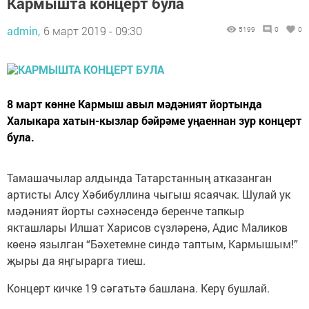
Кармышта концерт була
admin,
6 март 2019 - 09:30
5199
0
0
8 март көнне Кармыш авыл мәдәният йортында
Халыкара хатын-кызлар бәйрәме уңаеннан зур концерт
була.
Тамашачылар алдында Татарстанның атказанган
артисты Алсу Хәбибуллина чыгыш ясаячак. Шулай ук
мәдәният йорты сәхнәсендә беренче тапкыр
якташлары Илшат Харисов сүзләренә, Адис Маликов
көенә язылган “Бәхетемне синдә таптым, Кармышым!”
җыры да яңгырарга тиеш.
Концерт кичке 19 сәгатьтә башлана. Керү бушлай.