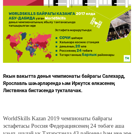
Якын вакытта дөнья чемпионаты байрагы Салехард,
Ярославль шәһәрләрендә һәм Иркутск өлкәсенең
Листвянка бистәсендә тукталачак.
WorldSkills Kazan 2019 чемпионаты байрагы
эстафетасы Россия Федерациясенең 24 төбәге аша
узып, шулай ук Татарстанда 43 районны һәм ике эре