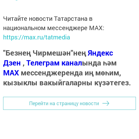
Читайте новости Татарстана в
национальном мессенджере MАХ:
https://max.ru/tatmedia
"Безнең Чирмешән"нең
Яндекс
Дзен
,
Телеграм канал
ында һәм
МАХ
мессенджеренда иң мөһим,
кызыклы вакыйгаларны күзәтегез.
Перейти на страницу новости