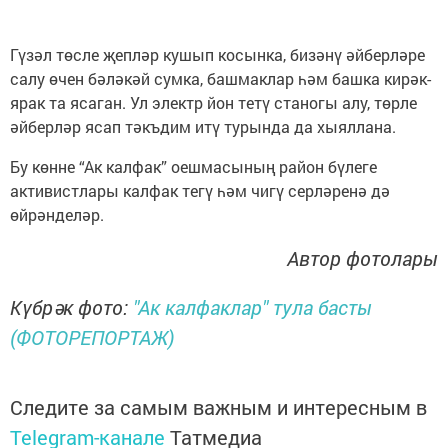
Гүзәл төсле җепләр кушып косынка, бизәнү әйберләре
салу өчен бәләкәй сумка, башмаклар һәм башка кирәк-
ярак та ясаган. Ул электр йон тетү станогы алу, төрле
әйберләр ясап тәкъдим итү турында да хыяллана.
Бу көнне “Ак калфак” оешмасының район бүлеге
активистлары калфак тегү һәм чигү серләренә дә
өйрәнделәр.
Автор фотолары
Күбрәк фото:
"Ак калфаклар" тула басты
(ФОТОРЕПОРТАЖ)
Следите за самым важным и интересным в
Telegram-канале
Татмедиа