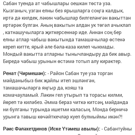
Сабан туенда ат чабышлары оешкан төстә уза.
Кызганыч, узган елны без ярышларга соңга калдык,
иртә дә килдек, ләкин чабышлар билгеләнгән вакыттан
иртәрәк булган. Аның вакытын алдан ук төгәл ачыклап
, катнашучыларга җиткерсеннәр иде. Аннан соң бер
елны атлар чабыш вакытында тамашачылар өстенә
кереп китте, ярый әле бәла-каза килеп чыкмады.
Мондый вакытта атларны тынычландыру да бик авыр.
Биредә чабыш урынын өстәмә тотып алу кирәктер.
Ренат (Чирмешән):
- Район Сабан туе уза торган
мәйданыбыз бик җайлы итеп эшләнгән,
тамашачыларга яңгыр да, кояш та
комачауламый. Ләкин гел утырып та торасы килми,
йөреп тә киләбез. Әмма бераз читкә китсәң, мәйданда
ни булганы турында ишетми каласың. Монда берничә
урынга тавыш көчәйткечләр куеп булмыймы икән?!
Рәис Фәләхетдинов (Иске Үтәмеш авылы):
- Сабантуйны