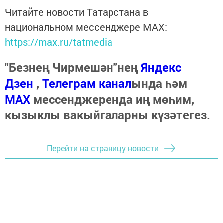
Читайте новости Татарстана в
национальном мессенджере MАХ:
https://max.ru/tatmedia
"Безнең Чирмешән"нең
Яндекс
Дзен
,
Телеграм канал
ында һәм
МАХ
мессенджеренда иң мөһим,
кызыклы вакыйгаларны күзәтегез.
Перейти на страницу новости