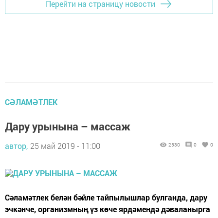
Перейти на страницу новости
СӘЛАМӘТЛЕК
Дару урынына – массаж
автор,
25 май 2019 - 11:00
2530
0
0
Сәламәтлек белән бәйле тайпылышлар булганда, дару
эчкәнче, организмның үз көче ярдәмендә дәваланырга