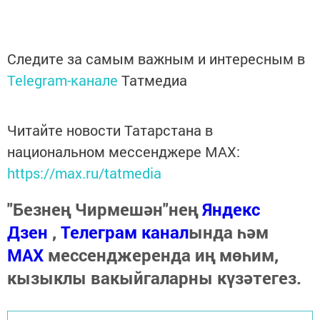
Следите за самым важным и интересным в
Telegram-канале
Татмедиа
Читайте новости Татарстана в
национальном мессенджере MАХ:
https://max.ru/tatmedia
"Безнең Чирмешән"нең
Яндекс
Дзен
,
Телеграм канал
ында һәм
МАХ
мессенджеренда иң мөһим,
кызыклы вакыйгаларны күзәтегез.