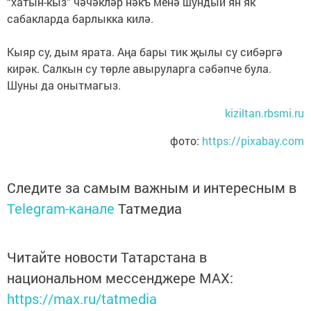
“хатын-кыз” чәчәкләр нәкъ менә шундый ян як
сабакларда барлыкка килә.
Кыяр су, дым ярата. Аңа бары тик җылы су сибәргә
кирәк. Салкын су төрле авыруларга сәбәпче була.
Шуны да онытмагыз.
kiziltan.rbsmi.ru
фото:
https://pixabay.com
Следите за самым важным и интересным в
Telegram-канале
Татмедиа
Читайте новости Татарстана в
национальном мессенджере MАХ:
https://max.ru/tatmedia