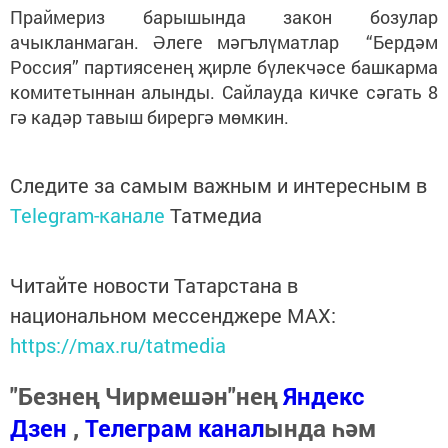
Праймериз барышында закон бозулар
ачыкланмаган. Әлеге мәгълүматлар “Бердәм
Россия” партиясенең җирле бүлекчәсе башкарма
комитетыннан алынды. Сайлауда кичке сәгать 8
гә кадәр тавыш бирергә мөмкин.
Следите за самым важным и интересным в
Telegram-канале
Татмедиа
Читайте новости Татарстана в
национальном мессенджере MАХ:
https://max.ru/tatmedia
"Безнең Чирмешән"нең
Яндекс
Дзен
,
Телеграм канал
ында һәм