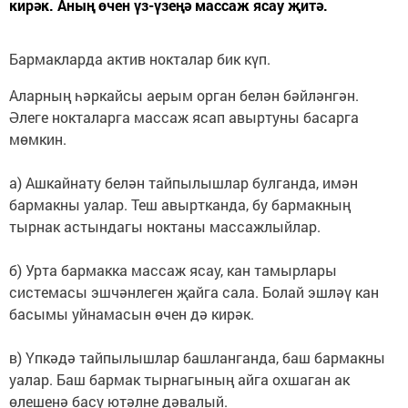
кирәк. Аның өчен үз-үзеңә массаж ясау җитә.
Бармакларда актив нокталар бик күп.
Аларның һәркайсы аерым орган белән бәйләнгән.
Әлеге нокталарга массаж ясап авыртуны басарга
мөмкин.
а) Ашкайнату белән тайпылышлар булганда, имән
бармакны уалар. Теш авыртканда, бу бармакның
тырнак астындагы ноктаны массажлыйлар.
б) Урта бармакка массаж ясау, кан тамырлары
системасы эшчәнлеген җайга сала. Болай эшләү кан
басымы уйнамасын өчен дә кирәк.
в) Үпкәдә тайпылышлар башланганда, баш бармакны
уалар. Баш бармак тырнагының айга охшаган ак
өлешенә басу ютәлне дәвалый.