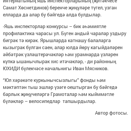
интернатының яшь инспекторларының (җитәкчесе
Самат Хөснетдинов) беренче җиңүләре түгел, узган
елларда да алар бу бәйгедә алда булдылар.
-Яшь инспекторлар конкурсы – бик әһәмиятле
профилактика чарасы ул. Бүген андый чаралар уздыру
бигрәк тә кирәк. Ярышларда катнашу балаларга
кызыграк булган саен, алар юлда йөрү кагыйдәләрен
әйбәтрәк үзләштерәчәкләр һәм урамнарда үзләрен
күпкә ышанычлырак хис итәчәкләр, - ди районның
ЮХИДИ бүлекчәсе начальнигы Иван Мясников.
“Юл хәрәкәте куркынычсызлыгы” фонды һәм
мәктәптән тыш эшләр үзәге оештырган бу бәйгедә
барлык җиңүчеләргә Грамоталар һәм кыйммәтле
бүләкләр – велосипедлар тапшырдылар.
Автор фотосы.