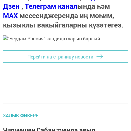
Дзен
,
Телеграм канал
ында һәм
МАХ
мессенджеренда иң мөһим,
кызыклы вакыйгаларны күзәтегез.
Перейти на страницу новости
ХАЛЫК ФИКЕРЕ
Чирмешән Сабан туенда авыл