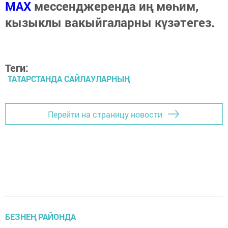
МАХ
мессенджеренда иң мөһим,
кызыклы вакыйгаларны күзәтегез.
Теги:
ТАТАРСТАНДА САЙЛАУЛАРНЫҢ
Перейти на страницу новости
БЕЗНЕҢ РАЙОНДА