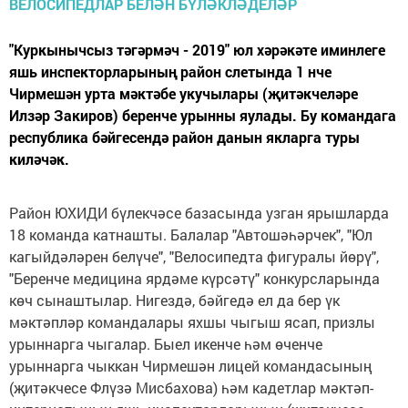
"Куркынычсыз тәгәрмәч - 2019" юл хәрәкәте иминлеге
яшь инспекторларының район слетында 1 нче
Чирмешән урта мәктәбе укучылары (җитәкчеләре
Илзәр Закиров) беренче урынны яулады. Бу командага
республика бәйгесендә район данын якларга туры
киләчәк.
Район ЮХИДИ бүлекчәсе базасында узган ярышларда
18 команда катнашты. Балалар "Автошәһәрчек", "Юл
кагыйдәләрен белүче", "Велосипедта фигуралы йөрү",
"Беренче медицина ярдәме күрсәтү" конкурсларында
көч сынаштылар. Нигездә, бәйгедә ел да бер үк
мәктәпләр командалары яхшы чыгыш ясап, призлы
урыннарга чыгалар. Быел икенче һәм өченче
урыннарга чыккан Чирмешән лицей командасының
(җитәкчесе Флүзә Мисбахова) һәм кадетлар мәктәп-