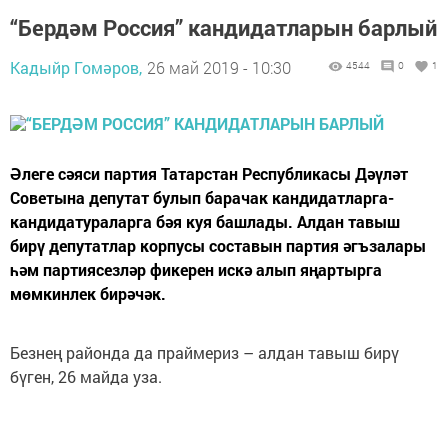
“Бердәм Россия” кандидатларын барлый
Кадыйр Гомәров,
26 май 2019 - 10:30
4544
0
1
Әлеге сәяси партия Татарстан Республикасы Дәүләт
Советына депутат булып барачак кандидатларга-
кандидатураларга бәя куя башлады. Алдан тавыш
бирү депутатлар корпусы составын партия әгъзалары
һәм партиясезләр фикерен искә алып яңартырга
мөмкинлек бирәчәк.
Безнең районда да праймериз – алдан тавыш бирү
бүген, 26 майда уза.