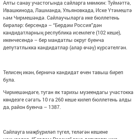
Алты санау участогында сайларга мөмкин: Туймәттә,
Ивашкинода, Лашманда, Ульяновкада, Иске Үтәмештә
һәм Чирмешәндә. Сайлаучыларга ике бюллетень
бирәләр: берсендә – “Бердәм Россия”дән
кандидатларның республика исемлеге (102 кеше),
икенчесендә – бер мандатлы округ буенча
депутатлыкка кандидатлар (алар өчәү) күрсәтелгән.
Телисең икән, берничә кандидат өчен тавыш биреп
була.
Чирмешәндәге, туган як тарихы музеендагы участокка
көндезге сәгать 10 га 260 кеше килеп бюллетень алды
да, район буенча – 1387.
Сайлауга мәҗбүриләп түгел, теләгән кешене