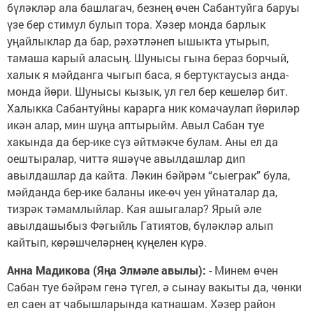
бүләкләр ала башлагач, безнең өчен Сабантуйга баруы
үзе бер стимул булып тора. Хәзер монда барлык
уңайлыклар да бар, рәхәтләнеп ышыкта утырып,
тамаша карый аласың. Шунысы гына бераз борчый,
халык я мәйданга чыгып баса, я бертуктаусыз анда-
монда йөри. Шунысы кызык, ул гел бер кешеләр бит.
Халыкка Сабантуйны карарга ник комачаулап йөриләр
икән алар, мин шуңа аптырыйм. Авыл Сабан туе
хакында да бер-ике сүз әйтмәкче булам. Аны ел да
оештыралар, читтә яшәүче авылдашлар дип
авылдашлар да кайта. Ләкин бәйрәм “сыеграк” була,
мәйданда бер-ике баланы ике-өч уен уйнаталар да,
тизрәк тәмамлыйлар. Кая ашыгалар? Ярый әле
авылдашыбыз Фәгыйль Гатиятов, бүләкләр алып
кайтып, көрәшчеләрнең күңелен күрә.
Анна Мадикова (Яңа Элмәле авылы):
- Минем өчен
Сабан туе бәйрәм генә түгел, ә сынау вакыты да, чөнки
ел саен ат чабышларында катнашам. Хәзер район