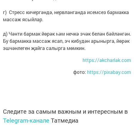
г) Стресс кичергәндә, нервланганда исемсез бармакка
массаж ясыйлар.
д) Чәнти бармак йөрәк һәм нечкә эчәк белән бәйләнгән.
Бу бармакка массаж ясап, эч кибүдән арынырга, йөрәк
эшчәнлеген җайга салырга мөмкин.
https://akcharlak.com
фото:
https://pixabay.com
Следите за самым важным и интересным в
Telegram-канале
Татмедиа