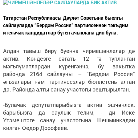
Татарстан Республикасы Дәүләт Советына быелгы
сайлауларда “Бердәм Россия” партиясеннән тәкъдим
ителәчәк кандидатлар бүген ачыклана дип була.
Алдан тавыш бирү буенча чирмешәнлеләр дә
актив. Көндезге сәгать 12 гә тупланган
мәгълүматлардан күренгәнчә, бу вакытка
районда 2164 сайлаучы – “Бердәм Россия”
әгъзалары һәм партиясезләр бюллетень алган
да. Районда алты санау участогы оештырылган.
-Булачак депутатларыбызга актив эшчәнлек,
барыбызга да саулык телим, - ди Иске
Үтәмештәге санау участогына Шешминкадан
килгән Федор Дорофеев.