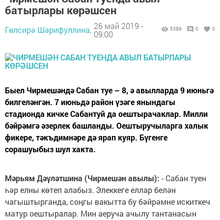
батырлары көрәшсен
26 май 2019 -
Гөлсирә Шәрифуллина,
5389
0
0
09:00
Быел Чирмешәндә Сабан туе – 8, ә авылларда 9 июньгә
билгеләнгән. 7 июньдә район үзәге янындагы
стадионда кичке Сабантуй да оештырачаклар. Милли
бәйрәмгә әзерлек башланды. Оештыручыларга халык
фикере, тәкъдимнәре дә ярап куяр. Бүгенге
сорашуыбыз шул хакта.
Мәрьям Дәүләтшина (Чирмешән авылы):
- Сабан туен
һәр елны көтеп алабыз. Элеккеге еллар белән
чагыштырганда, соңгы вакытта бу бәйрәмне искиткеч
матур оештыралар. Мин аеруча ачылу тантанасын