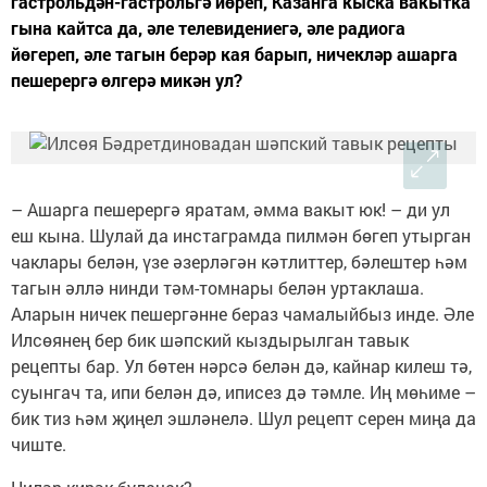
гастрольдән-гастрольгә йөреп, Казанга кыска вакытка
гына кайтса да, әле телевидениегә, әле радиога
йөгереп, әле тагын берәр кая барып, ничекләр ашарга
пешерергә өлгерә микән ул?
– Ашарга пешерергә яратам, әмма вакыт юк! – ди ул
еш кына. Шулай да инстаграмда пилмән бөгеп утырган
чаклары белән, үзе әзерләгән кәтлиттер, бәлештер һәм
тагын әллә нинди тәм-томнары белән уртаклаша.
Аларын ничек пешергәнне бераз чамалыйбыз инде. Әле
Илсөянең бер бик шәпский кыздырылган тавык
рецепты бар. Ул бөтен нәрсә белән дә, кайнар килеш тә,
суынгач та, ипи белән дә, иписез дә тәмле. Иң мөһиме –
бик тиз һәм җиңел эшләнелә. Шул рецепт серен миңа да
чиште.