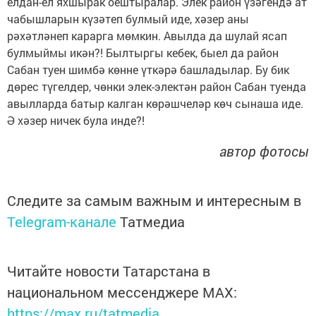
елдан-ел яхшырак оештыралар. Элек район үзәгендә ат
чабышларын күзәтеп булмый иде, хәзер аны
рәхәтләнеп карарга мөмкин. Авылда да шулай ясап
булмыймы икән?! Былтыргы кебек, быел да район
Сабан туен шимбә көнне үткәрә башладылар. Бу бик
дөрес түгелдер, чөнки элек-электән район Сабан туенда
авылларда батыр калган көрәшчеләр көч сынаша иде.
Ә хәзер ничек була инде?!
автор фотосы
Следите за самым важным и интересным в
Telegram-канале
Татмедиа
Читайте новости Татарстана в
национальном мессенджере MАХ:
https://max.ru/tatmedia