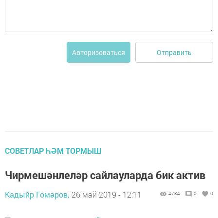
Отправить
Авторизоваться
СОВЕТЛАР ҺӘМ ТОРМЫШ
Чирмешәнлеләр сайлауларда бик актив
Кадыйр Гомәров,
26 май 2019 - 12:11
4784
0
0