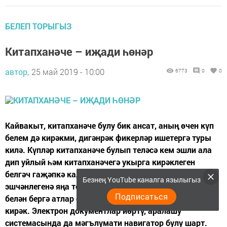
БЕЛЕП ТОРЫГЫЗ
Китапханәче – иҗади һөнәр
автор,
25 май 2019 - 10:00
6773
0
0
Кайвакыт, китапханәче булу бик ансат, аның өчен күп
белем дә кирәкми, дигәнрәк фикерләр ишетергә туры
килә. Күпләр китапханәче булып теләсә кем эшли ала
дип уйлый һәм китапханәчегә укырга кирәклеген
белгәч гаҗәпкә калалар. Хәзер китапханәләр
Безнең YouTube каналга язылыгыз
эшчәнлегенә яңа технологияләр үтеп керә. Замана
Подписаться
белән бергә атлар өчен “укырга, укырга һәм укырга”
кирәк. Электрон документлар йөртү, аралашу
системасында да мәгълүмати навигатор булу шарт.