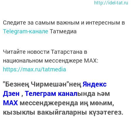
http://idel-tat.ru
Следите за самым важным и интересным в
Telegram-канале
Татмедиа
Читайте новости Татарстана в
национальном мессенджере MАХ:
https://max.ru/tatmedia
"Безнең Чирмешән"нең
Яндекс
Дзен
,
Телеграм канал
ында һәм
МАХ
мессенджеренда иң мөһим,
кызыклы вакыйгаларны күзәтегез.