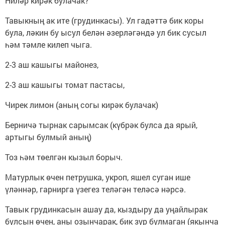
Ниләр кирәк булачак?
Тавыкның ак ите (грудинкасы). Ул гадәттә бик коры
була, ләкин бу ысул белән әзерләгәндә ул бик сусыл
һәм тәмле килеп чыга.
2-3 аш кашыгы майонез,
2-3 аш кашыгы томат пастасы,
Чирек лимон (аның согы кирәк булачак)
Берничә тырнак сарымсак (күбрәк булса да ярый,
артыгы булмый аның)
Тоз һәм төелгән кызыл борыч.
Матурлык өчен петрушка, укроп, яшел суган ише
үләннәр, гарнирга үзегез теләгән теләсә нәрсә.
Тавык грудинкасын ашау да, кыздыру да уңайлырак
булсын өчен, аны озынчарак, бик зур булмаган (якынча