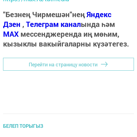
"Безнең Чирмешән"нең
Яндекс
Дзен
,
Телеграм канал
ында һәм
МАХ
мессенджеренда иң мөһим,
кызыклы вакыйгаларны күзәтегез.
Перейти на страницу новости
БЕЛЕП ТОРЫГЫЗ