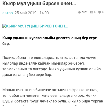
Кыяр мул уңыш бирсен өчен...
автор,
25 май 2019 - 14:00
5061
0
0
Кыяр уңышын күпләп алыйм дисәгез, аның бер сере
бар.
Поликарбонат теплицаларда, пленка астында үсүче
кыярлар инде әллә кайчан мыеклар җибәреп,
тармакланып та өлгерде. Кыяр уңышын күпләп алыйм
дисәгез, аның бер сере бар.
Моның өчен кыяр бишенче-алтынчы яфракка киткәч,
төп сабагын чеметеп кенә өзеп алырга кирәк. Чөнки
шушы ботакта "буш" чәчәкләр була. Ә кыяр бирә торган