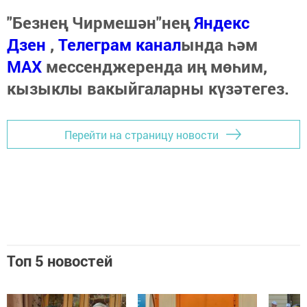
"Безнең Чирмешән"нең
Яндекс
Дзен
,
Телеграм канал
ында һәм
МАХ
мессенджеренда иң мөһим,
кызыклы вакыйгаларны күзәтегез.
Перейти на страницу новости
Топ 5 новостей