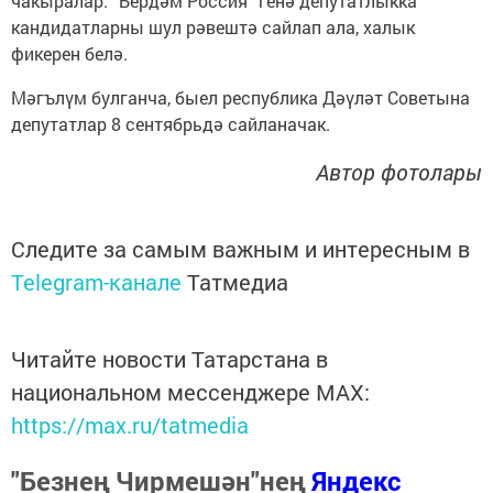
чакыралар. “Бердәм Россия” генә депутатлыкка
кандидатларны шул рәвештә сайлап ала, халык
фикерен белә.
Мәгълүм булганча, быел республика Дәүләт Советына
депутатлар 8 сентябрьдә сайланачак.
Автор фотолары
Следите за самым важным и интересным в
Telegram-канале
Татмедиа
Читайте новости Татарстана в
национальном мессенджере MАХ:
https://max.ru/tatmedia
"Безнең Чирмешән"нең
Яндекс