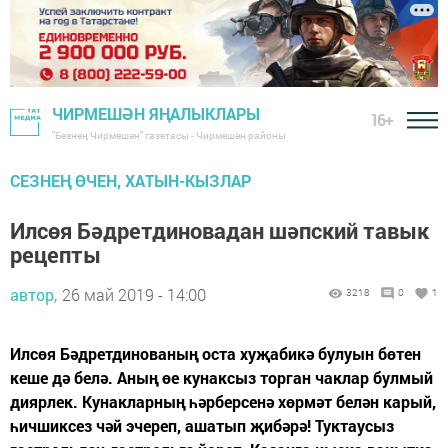
ЧИРМЕШӘН ЯҢАЛЫКЛАРЫ
16+
"Безнең Чирмешән" газетасы - Чирмешән районы
СЕЗНЕҢ ӨЧЕН, ХАТЫН-КЫЗЛАР
Илсөя Бәдретдиновадан шәпский тавык
рецепты
автор,
26 май 2019 - 14:00
3218
0
1
Илсөя Бәдретдинованың оста хуҗабикә булуын бөтен
кеше дә белә. Аның өе кунаксыз торган чаклар булмый
диярлек. Кунакларның һәрберсенә хөрмәт белән карый,
һичшиксез чәй эчереп, ашатып җибәрә! Туктаусыз