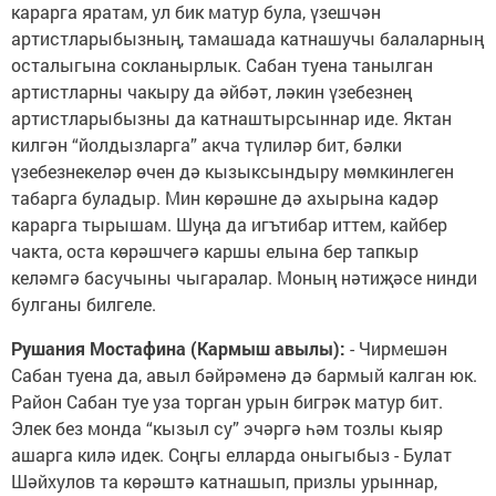
карарга яратам, ул бик матур була, үзешчән
артистларыбызның, тамашада катнашучы балаларның
осталыгына сокланырлык. Сабан туена танылган
артистларны чакыру да әйбәт, ләкин үзебезнең
артистларыбызны да катнаштырсыннар иде. Яктан
килгән “йолдызларга” акча түлиләр бит, бәлки
үзебезнекеләр өчен дә кызыксындыру мөмкинлеген
табарга буладыр. Мин көрәшне дә ахырына кадәр
карарга тырышам. Шуңа да игътибар иттем, кайбер
чакта, оста көрәшчегә каршы елына бер тапкыр
келәмгә басучыны чыгаралар. Моның нәтиҗәсе нинди
булганы билгеле.
Рушания Мостафина (Кармыш авылы):
- Чирмешән
Сабан туена да, авыл бәйрәменә дә бармый калган юк.
Район Сабан туе уза торган урын бигрәк матур бит.
Элек без монда “кызыл су” эчәргә һәм тозлы кыяр
ашарга килә идек. Соңгы елларда оныгыбыз - Булат
Шәйхулов та көрәштә катнашып, призлы урыннар,