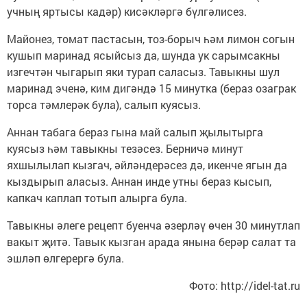
учның яртысы кадәр) кисәкләргә бүлгәлисез.
Майонез, томат пастасын, тоз-борыч һәм лимон согын
кушып маринад ясыйсыз да, шунда ук сарымсакны
изгечтән чыгарып яки турап саласыз. Тавыкны шул
маринад эченә, ким дигәндә 15 минутка (бераз озаграк
торса тәмлерәк була), салып куясыз.
Аннан табага бераз гына май салып җылытырга
куясыз һәм тавыкны тезәсез. Берничә минут
яхшылылап кызгач, әйләндерәсез дә, икенче ягын да
кыздырып аласыз. Аннан инде утны бераз кысып,
капкач каплап тотып алырга була.
Тавыкны әлеге рецепт буенча әзерләү өчен 30 минутлап
вакыт җитә. Тавык кызган арада янына берәр салат та
эшләп өлгерергә була.
Фото: http://idel-tat.ru