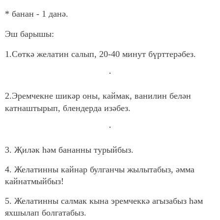
* банан - 1 данә.
Эш барышы:
1.Сөткә желатин салып, 20-40 минут бүрттерәбез.
2.Эремчекне шикәр оны, каймак, ванилин белән
катнаштырып, блендерда изәбез.
3. Җиләк һәм бананны турыйбыз.
4. Желатинны кайнар булганчы жылытабыз, әмма
кайнатмыйбыз!
5. Желатинны салмак кына эремчеккә агызабыз һәм
яхшылап болгатабыз.