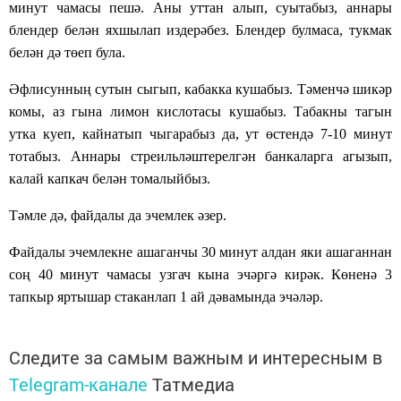
минут чамасы пешә.
А
ны уттан алып, суытабыз, аннары
блендер белән яхшылап издерәбез.
Блендер булмаса, тукмак
белән дә төеп була.
Әфлисунның сутын сыгып, кабакка кушабыз. Тәменчә шикәр
комы, аз гына лимон кислотасы кушабыз. Табакны тагын
утка куеп, кайнатып чыгарабыз да, ут
өстендә
7-10 минут
тотабыз. Аннары стреил
ь
ләштерелгән банкаларга агызып,
калай капкач белән томалыйбыз.
Тәмле дә, файдалы да эчемлек әзер.
Файдалы эчемлекне ашаганчы 30 минут алдан яки ашаганнан
соң 40 минут чамасы узгач кына эчәргә кирәк. Көненә 3
тапкыр яртышар стаканлап 1 ай дәвамында эчәләр.
Следите за самым важным и интересным в
Telegram-канале
Татмедиа