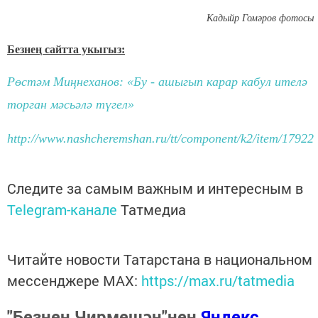
Кадыйр Гомәров фотосы
Безнең сайтта укыгыз:
Рөстәм Миңнеханов: «Бу - ашыгып карар кабул ителә
торган мәсьәлә түгел»
http://www.nashcheremshan.ru/tt/component/k2/item/17922
Следите за самым важным и интересным в
Telegram-канале
Татмедиа
Читайте новости Татарстана в национальном
мессенджере MАХ:
https://max.ru/tatmedia
"Безнең Чирмешән"нең
Яндекс