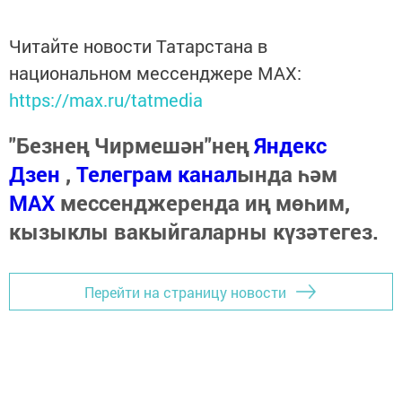
Читайте новости Татарстана в
национальном мессенджере MАХ:
https://max.ru/tatmedia
"Безнең Чирмешән"нең
Яндекс
Дзен
,
Телеграм канал
ында һәм
МАХ
мессенджеренда иң мөһим,
кызыклы вакыйгаларны күзәтегез.
Перейти на страницу новости