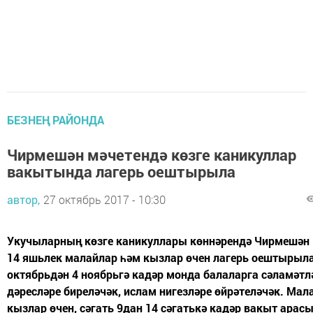
БЕЗНЕҢ РАЙОНДА
Чирмешән мәчетендә көзге каникуллар
вакытында лагерь оештырыла
автор,
27 октябрь 2017 - 10:30
Укучыларның көзге каникуллары көннәрендә Чирмешән 
14 яшьлек малайлар һәм кызлар өчен лагерь оештырыла
октябрьдән 4 ноябрьгә кадәр монда балаларга сәламәтл
дәресләре биреләчәк, ислам нигезләре өйрәтеләчәк. Мал
кызлар өчен, сәгать 9дан 14 сәгатькә кадәр вакыт арасы