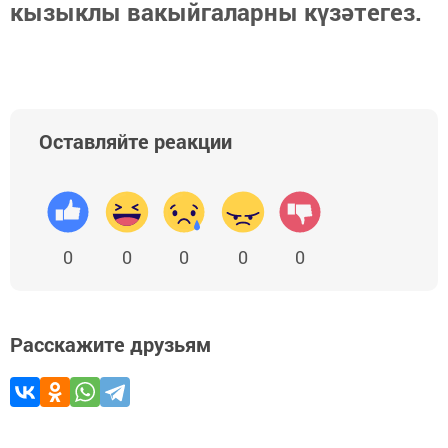
кызыклы вакыйгаларны күзәтегез.
Оставляйте реакции
0
0
0
0
0
Расскажите друзьям