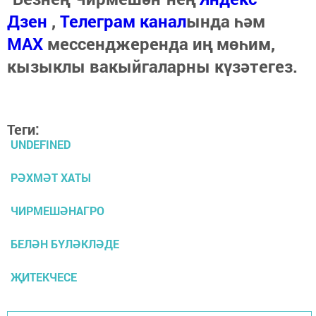
Дзен
,
Телеграм канал
ында һәм
МАХ
мессенджеренда иң мөһим,
кызыклы вакыйгаларны күзәтегез.
Теги:
UNDEFINED
РӘХМӘТ ХАТЫ
ЧИРМЕШӘНАГРО
БЕЛӘН БҮЛӘКЛӘДЕ
ҖИТЕКЧЕСЕ