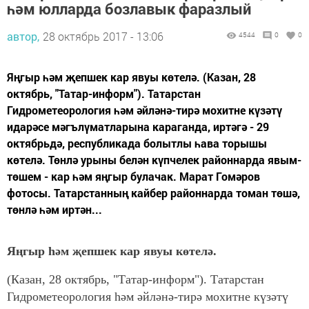
һәм юлларда бозлавык фаразлый
автор,
28 октябрь 2017 - 13:06
4544
0
0
Яңгыр һәм җепшек кар явуы көтелә. (Казан, 28
октябрь, "Татар-информ"). Татарстан
Гидрометеорология һәм әйләнә-тирә мохитне күзәтү
идарәсе мәгълүматларына караганда, иртәгә - 29
октябрьдә, республикада болытлы һава торышы
көтелә. Төнлә урыны белән күпчелек районнарда явым-
төшем - кар һәм яңгыр булачак. Марат Гомәров
фотосы. Татарстанның кайбер районнарда томан төшә,
төнлә һәм иртән...
Яңгыр һәм җепшек кар явуы көтелә.
(Казан, 28 октябрь, "Татар-информ"). Татарстан
Гидрометеорология һәм әйләнә-тирә мохитне күзәтү