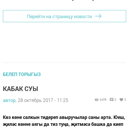
Перейти на страницу новости
БЕЛЕП ТОРЫГЫЗ
КАБАК СУЫ
автор,
28 октябрь 2017 - 11:25
4436
0
0
Көз көне салкын тидереп авыручылар саны арта. Юеш,
җиләс көнне аягы да тиз туңа, җитмәсә башка да киеп