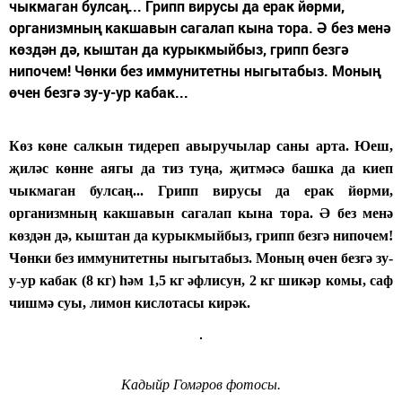
чыкмаган булсаң... Грипп вирусы да ерак йөрми,
организмның какшавын сагалап кына тора. Ә без менә
көздән дә, кыштан да курыкмыйбыз, грипп безгә
нипочем! Чөнки без иммунитетны ныгытабыз. Моның
өчен безгә зу-у-ур кабак...
Көз көне салкын тидереп авыручылар саны арта. Юеш,
җиләс көнне аягы да тиз туңа, җитмәсә башка да киеп
чыкмаган булсаң... Грипп вирусы да ерак йөрми,
организмның какшавын сагалап кына тора. Ә без менә
көздән дә, кыштан да курыкмыйбыз, грипп безгә нипочем!
Чөнки без иммунитетны ныгытабыз. Моның өчен безгә зу-
у-ур кабак (8 кг) һәм 1,5 кг әфлисун, 2 кг шикәр комы, саф
чишмә суы, лимон кислотасы кирәк.
Кадыйр Гомәров фотосы.