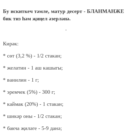
Бу искиткеч тәмле, матур десерт - БЛАНМАНЖЕ
бик тиз һәм җиңел әзерләнә.
Кирәк:
* сөт (3,2 %) - 1/2 стакан;
* желатин - 1 аш кашыгы;
* ванилин - 1 г;
* эремчек (5%) - 300 г;
* каймак (20%) - 1 стакан;
* шикәр оны - 1/2 стакан;
* бакча җиләге - 5-9 данә;