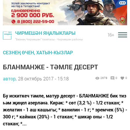
ЧИРМЕШӘН ЯҢАЛЫКЛАРЫ
16+
"Безнең Чирмешән" газетасы - Чирмешән районы
СЕЗНЕҢ ӨЧЕН, ХАТЫН-КЫЗЛАР
БЛАНМАНЖЕ - ТӘМЛЕ ДЕСЕРТ
автор,
28 октябрь 2017 - 15:18
2678
0
0
Бу искиткеч тәмле, матур десерт - БЛАНМАНЖЕ бик тиз
һәм җиңел әзерләнә. Кирәк: * сөт (3,2 %) - 1/2 стакан; *
желатин - 1 аш кашыгы; * ванилин - 1 г; * эремчек (5%) -
300 г; * каймак (20%) - 1 стакан; * шикәр оны - 1/2
стакан; *...