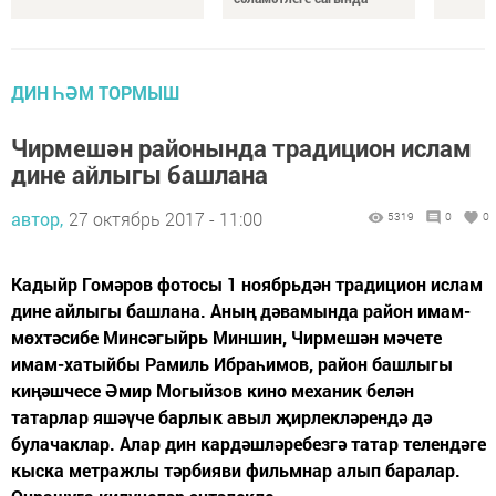
ДИН ҺӘМ ТОРМЫШ
Чирмешән районында традицион ислам
дине айлыгы башлана
автор,
27 октябрь 2017 - 11:00
5319
0
0
Кадыйр Гомәров фотосы 1 ноябрьдән традицион ислам
дине айлыгы башлана. Аның дәвамында район имам-
мөхтәсибе Минсәгыйрь Миншин, Чирмешән мәчете
имам-хатыйбы Рамиль Ибраһимов, район башлыгы
киңәшчесе Әмир Могыйзов кино механик белән
татарлар яшәүче барлык авыл җирлекләрендә дә
булачаклар. Алар дин кардәшләребезгә татар телендәге
кыска метражлы тәрбияви фильмнар алып баралар.