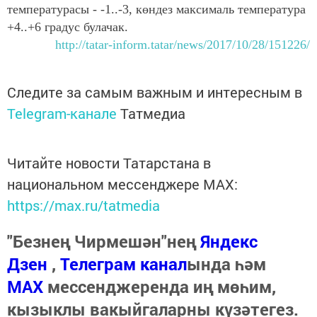
температурасы - -1..-3, көндез максималь температура
+4..+6 градус булачак.
http://tatar-inform.tatar/news/2017/10/28/151226/
Следите за самым важным и интересным в
Telegram-канале
Татмедиа
Читайте новости Татарстана в
национальном мессенджере MАХ:
https://max.ru/tatmedia
"Безнең Чирмешән"нең
Яндекс
Дзен
,
Телеграм канал
ында һәм
МАХ
мессенджеренда иң мөһим,
кызыклы вакыйгаларны күзәтегез.