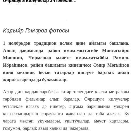
Очрашуга килүчеләр эчтәлекле...
Кадыйр Гомәров фотосы
1 ноябрьдән традицион ислам дине айлыгы башлана.
Аның дәвамында район имам-мөхтәсибе Минсәгыйрь
Миншин, Чирмешән мәчете имам-хатыйбы Рамиль
Ибраһимов, район башлыгы киңәшчесе Әмир Могыйзов
кино механик белән татарлар яшәүче барлык авыл
җирлекләрендә дә булачаклар.
Алар дин кардәшләребезгә татар телендәге кыска метражлы
тәрбияви фильмнар алып баралар. Очрашуга килүчеләр
эчтәлекле вәгазъ дә ишетер, әңгәмә барышында үзләрен
кызыксындырган сорауларга җаваплар да таба алачак. Бу
чарага мәктәп укучылары, укытучылар, мәчет картлары,
гомумән, барлык авыл халкы да чакырыла.