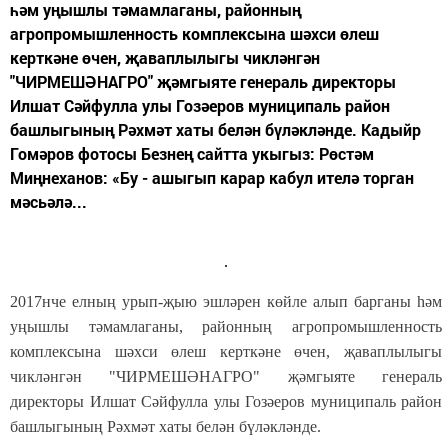
һәм уңышлы тәмамлаганы, районның
агропромышленность комплексына шәхси өлеш
керткәне өчен, җаваплылыгы чикләнгән
"ЧИРМЕШӘНАГРО" җәмгыяте генераль директоры
Илшат Сәйфулла улы Гозәеров муниципаль район
башлыгының Рәхмәт хаты белән бүләкләнде. Кадыйр
Гомәров фотосы Безнең сайтта укыгыз: Рөстәм
Миңнеханов: «Бу - ашыгып карар кабул ителә торган
мәсьәлә...
2017нче елның урып-җыю эшләрен көйле алып барганы һәм
уңышлы тәмамлаганы, районның агропромышленность
комплексына шәхси өлеш керткәне өчен, җаваплылыгы
чикләнгән "ЧИРМЕШӘНАГРО" җәмгыяте генераль
директоры Илшат Сәйфулла улы Гозәеров муниципаль район
башлыгының Рәхмәт хаты белән бүләкләнде.