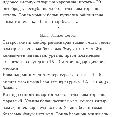
идарәсе мәгълүматларына караганда, иртәгә - 29
октябрьдә, республикада болытлы һава торышы
көтелә. Төнлә урыны белән күпчелек районнарда
явым-төшем - кар һәм яңгыр булачак.
Марат Гомәров фотосы.
Татарстанның кайбер районнарда томан төшә, төнлә
һәм иртән юлларда бозлавык булуы ихтимал. Җил
көньяк-көнчыгыштан, уртача, иртән һәм көндез
көчәючән - секундына 15-20 метрга кадәр җитәргә
мөмкин.
Һаваның минималь температурасы төнлә - -1..-6,
көндез максималь һава температурасы +2..+7 градус
булачак.
Казанда синоптиклар төнлә болытлы һава торышы
фаразлый. Урыны белән җепшек кар, көндез яңгыр
һәм җепшек кар явуы көтелә. Урыны белән томан,
бозлавык булуы ихтимал. Төнлә һаваның минималь