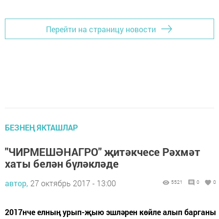
Перейти на страницу новости
БЕЗНЕҢ ЯКТАШЛАР
"ЧИРМЕШӘНАГРО" җитәкчесе Рәхмәт
хаты белән бүләкләде
автор,
27 октябрь 2017 - 13:00
5521
0
0
2017нче елның урып-җыю эшләрен көйле алып барганы