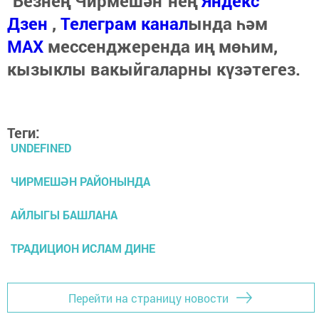
"Безнең Чирмешән"нең
Яндекс
Дзен
,
Телеграм канал
ында һәм
МАХ
мессенджеренда иң мөһим,
кызыклы вакыйгаларны күзәтегез.
Теги:
UNDEFINED
ЧИРМЕШӘН РАЙОНЫНДА
АЙЛЫГЫ БАШЛАНА
ТРАДИЦИОН ИСЛАМ ДИНЕ
Перейти на страницу новости