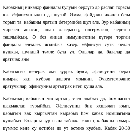
Кабакның
никадәр
файдалы булуын берәүгә дә раслап торасы
юк. Әфлисунныкын да
шулай
. Әмма, файдалы икәнен белә
торып та, кабакны яратып бетермибез шул әле. Зур кабакның
чиреген ашасаң ашап өлгерәсең, өлгермәсәң, черетеп
ташлыйсың. Ә без аннан иммунитетны күтәрә торган
файдалы эчемлек ясыйбыз хәзер. Әфлисун суты белән
кушкач, шундый тәмле була ул. Олылар да, балалар да
яратачак аны.
Кабагыгыз кечерәк яки зуррак булса, әфлисунны бераз
кимрәк яки күбрәк алырга мөмкин. Әчкелтемрәкне
яратучылар, әфлисунны артыграк итеп куша ала.
Кабакның кабыгын чистартып, эчен алабыз да, йомшагын
шакмаклап турыйбыз. Әфлисунны бик
яхшылап
ю
ып,
кабыгын вак кыргыч
тан
кырабыз һәм кабак йомшагына
кушабыз.
Боларны зур гына
табакка
салып, кабакны күмәр-
күммәс кенә су өстибез дә ут өстенә куябыз. Кабак 20-30