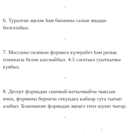
6. Туралган җиләк һәм бананны салып яңадан
болгатабыз.
7. Массаны силикон формага күчерәбез һәм ризык
пленкасы белән каплыйбыз. 4-5 сәгатькә суыткычка
куябыз.
8. Десерт формадан сынмый-ватылмыйча чыксын
өчен, форманы берничә секундка кайнар суга тыгып
алабыз. Бланманже формадан җиңел генә шуып чыгар.