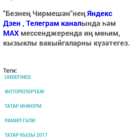
"Безнең Чирмешән"нең
Яндекс
Дзен
,
Телеграм канал
ында һәм
МАХ
мессенджеренда иң мөһим,
кызыклы вакыйгаларны күзәтегез.
Теги:
UNDEFINED
ФОТОРЕПОРТАЖ
ТАТАР ИНФОРМ
РАМИЛ ГАЛИ
ТАТАР КЫЗЫ 2017