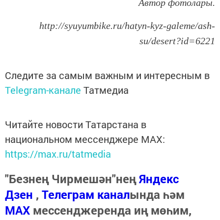
Автор фотолары.
http://syuyumbike.ru/hatyn-kyz-galeme/ash-
su/desert?id=6221
Следите за самым важным и интересным в
Telegram-канале
Татмедиа
Читайте новости Татарстана в
национальном мессенджере MАХ:
https://max.ru/tatmedia
"Безнең Чирмешән"нең
Яндекс
Дзен
,
Телеграм канал
ында һәм
МАХ
мессенджеренда иң мөһим,