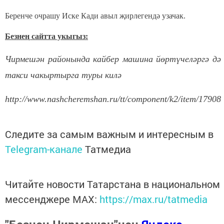
Беренче очрашу Иске Кади авыл җирлегендә узачак.
Безнең сайтта укыгыз:
Чирмешән районында кайбер машина йөртүчеләргә дә
такси чакыртырга туры килә
http://www.nashcheremshan.ru/tt/component/k2/item/17908
Следите за самым важным и интересным в
Telegram-канале
Татмедиа
Читайте новости Татарстана в национальном
мессенджере MАХ:
https://max.ru/tatmedia