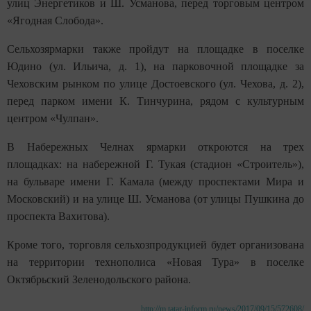
улиц Энергетиков и Ш. Усманова, перед торговым центром
«Ягодная Слобода».
Сельхозярмарки также пройдут на площадке в поселке
Юдино (ул. Ильича, д. 1), на парковочной площадке за
Чеховским рынком по улице Достоевского (ул. Чехова, д. 2),
перед парком имени К. Тинчурина, рядом с культурным
центром «Чулпан».
В Набережных Челнах ярмарки откроются на трех
площадках: на набережной Г. Тукая (стадион «Строитель»),
на бульваре имени Г. Камала (между проспектами Мира и
Московский) и на улице Ш. Усманова (от улицы Пушкина до
проспекта Вахитова).
Кроме того, торговля сельхозпродукцией будет организована
на территории технополиса «Новая Тура» в поселке
Октябрьский Зеленодольского района.
http://m.tatar-inform.ru/news/2017/09/15/572608/