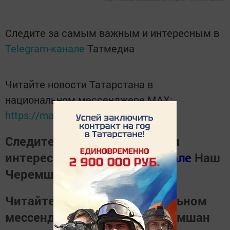
Следите за самым важным и интересным в
Telegram-канале
Татмедиа
Читайте новости Татарстана в
национальном мессенджере MАХ:
https://max.ru/tatmedia
Следите за самым важным и
интересным в
Телеграм канале
Наш
Черемшан
Читайте новости в национальном
мессенджере
MАХ
Наш Черемшан