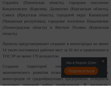
Сердобск (Пензенская область), городское поселение
Кондопожское (Карелия), Далматово (Курганская область),
Саянск (Иркутская область), городской округ Канашский
(Чувашская республика), городское поселение Пикалевское
(Ленинградская область) и Вятские Поляны (Кировская
область).
Проекты предусматривают создание в моногородах не менее
14 тысяч постоянных рабочих мест за 10 лет и привлечение в
ТОСЭР не менее 170 резидентов.
Мы в Яндекс.Дзен
Создание территорий опережающего социально-
Подписаться
экономического развития позволяет снизить зависимость
моногородов от градообразующих предприятий. Резиденты
получают широкий набор преференций. В частности,
инвесторам предоставляются льготы по налогам на прибыль
и имущество, по земельному налогу. Кроме того, почти в 4
раза сокращаются взносы во внебюджетные фонды.