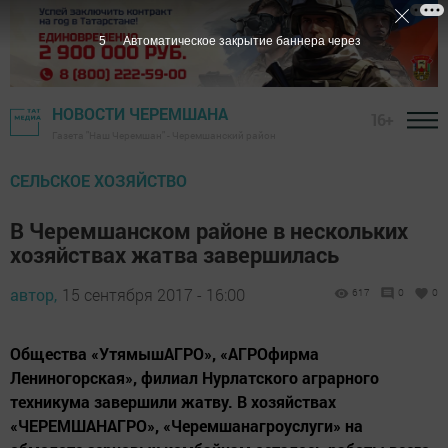
4
Автоматическое закрытие баннера через
НОВОСТИ ЧЕРЕМШАНА
16+
Газета "Наш Черемшан" - Черемшанский район
СЕЛЬСКОЕ ХОЗЯЙСТВО
В Черемшанском районе в нескольких
хозяйствах жатва завершилась
автор,
15 сентября 2017 - 16:00
617
0
0
Общества «УтямышАГРО», «АГРОфирма
Лениногорская», филиал Нурлатского аграрного
техникума завершили жатву. В хозяйствах
«ЧЕРЕМШАНАГРО», «Черемшанагроуслуги» на