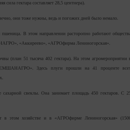
яя сила гектара составляет 28,5 центнера).
нечно, они тоже нужны, ведь и погожих дней было немало.
я пшеница. В этом направлении расторопно работают обществ
НАГРО», «Аккиреево», «АГРОфирма Лениногорская».
очвы (план 51 тысяча 402 гектара). На этом агромероприятии 
РЕМШАНАГРО». Здесь плуги прошли на 41 проценте все
х.
 сахарной свеклы. Она занимает площадь 450 гектаров. С 2
т в этом хозяйстве и в «АГРОфирме Лениногорская» (150