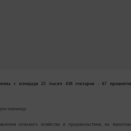
чены с площади 25 тысяч 438 гектаров - 67 проценто
овую пшеницу.
вления сельского хозяйства и продовольствия, на зерноток