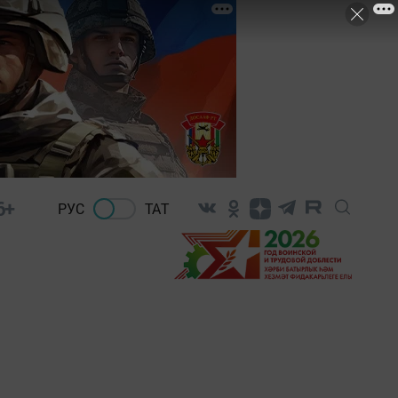
6+
РУС
ТАТ