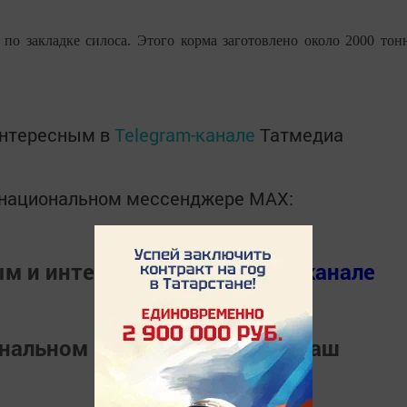
 по закладке силоса. Этого корма заготовлено около 2000 тон
интересным в
Telegram-канале
Татмедиа
в национальном мессенджере MАХ:
ым и интересным в
Телеграм канале
ональном мессенджере
MАХ
Наш