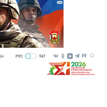
6+
РУС
ТАТ