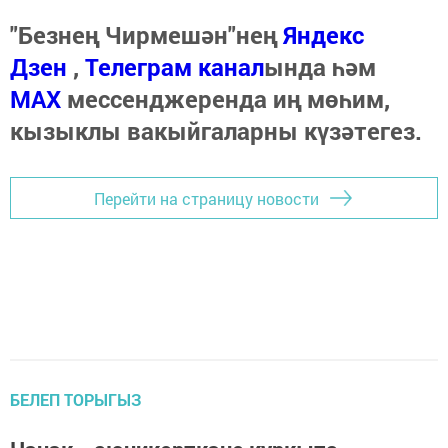
"Безнең Чирмешән"нең
Яндекс
Дзен
,
Телеграм канал
ында һәм
МАХ
мессенджеренда иң мөһим,
кызыклы вакыйгаларны күзәтегез.
Перейти на страницу новости
БЕЛЕП ТОРЫГЫЗ