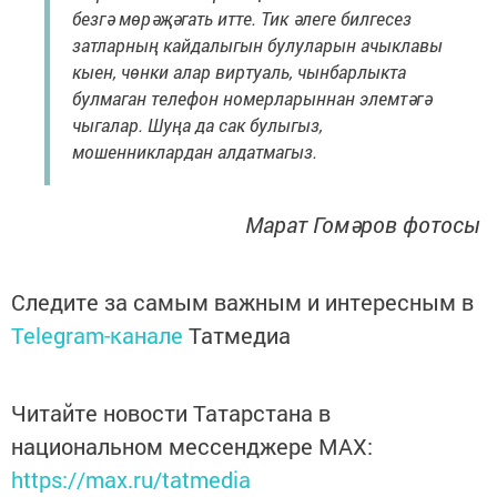
безгә мөрәҗәгать итте. Тик әлеге билгесез
затларның кайдалыгын булуларын ачыклавы
кыен, чөнки алар виртуаль, чынбарлыкта
булмаган телефон номерларыннан элемтәгә
чыгалар. Шуңа да сак булыгыз,
мошенниклардан алдатмагыз.
Марат Гомәров фотосы
Следите за самым важным и интересным в
Telegram-канале
Татмедиа
Читайте новости Татарстана в
национальном мессенджере MАХ:
https://max.ru/tatmedia