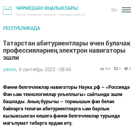
ЧИРМЕШӘН ЯҢАЛЫКЛАРЫ
16+
"Безнең Чирмешән" газетасы - Чирмешән районы
РЕСПУБЛИКАДА
Татарстан абитуриентлары өчен булачак
профессияләрнең электрон навигаторы
эшли
admin,
9 сентябрь 2023 - 08:44
642
0
0
Фәнни белгечлекләр навигаторы Наука.рф – «Россиядә
Фән һәм технологияләр унъеллыгы» сайтында эшли
башлады. Аның бурычы – тормышын фән белән
бәйләргә теләгән абитуриентларга һәм барлык
кызыксынган кешегә фәнни белгечлекләр турында
мәгълүмат табарга ярдәм итү.