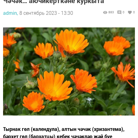
Чәчәк… аючикерткәне куркыта
admin,
8 сентябрь 2023 - 13:30
883
0
0
Тырнак гөл (календула), алтын чәчәк (хризантема),
бәрхет гөл (бархатцы) кебек чәчәкләр җәй буе