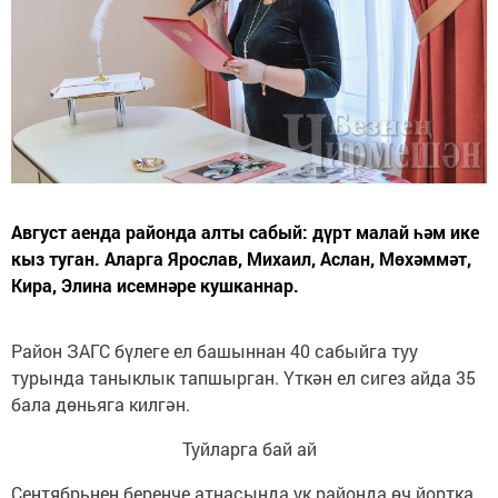
Август аенда районда алты сабый: дүрт малай һәм ике
кыз туган. Аларга Ярослав, Михаил, Аслан, Мөхәммәт,
Кира, Элина исемнәре кушканнар.
Район ЗАГС бүлеге ел башыннан 40 сабыйга туу
турында таныклык тапшырган. Үткән ел сигез айда 35
бала дөньяга килгән.
Туйларга бай ай
Сентябрьнең беренче атнасында ук районда өч йортка