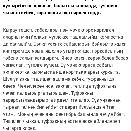
күзләребезне иркәләп, болытлы көннәрдә, гүя кояш
чыккан кебек, тирә-юньгә нур сирпеп торды.
Кырау төшеп, сабаклары һәм чәчәкләре каралгач,
аларны мин йолкып чүплеккә ташламыйм, компостка
да салмыйм. Бәлки үсенте сабакларын бәйләмгә җыеп
киптерәм дә язын, яшелчә утыртканда, һәркайсының
төбенә салып калдырам. Яисә көзен, көрәк белән бераз
чапкалап, түтәлгә күмәм. Бу чәчәкләрнең сабагы
аючикерткә, кырмыска ише корткычларны куркыта.
Шул ук вакытта, яшел ашлама кебек, туфракны да
баета. Чәчәкләрен исә, ваклап, теплица туфрагына
чәчеп калдырырга тырышам. Туфракны
зарарсызландырырга ярдәм итә алар. Сүз уңаеннан,
тырнак гөлнең бик әйбәт сидерат булуын да әйтеп
үтим. Моның өчен аны сентябрь башында чәчү әйбәт.
Тишелеп чыккач, туфракның астын өскә әйләндереп
чыгарга кирәк.