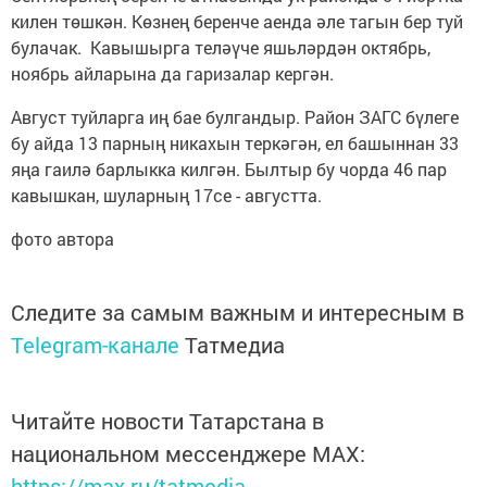
килен төшкән. Көзнең беренче аенда әле тагын бер туй
булачак. Кавышырга теләүче яшьләрдән октябрь,
ноябрь айларына да гаризалар кергән.
Август туйларга иң бае булгандыр. Район ЗАГС бүлеге
бу айда 13 парның никахын теркәгән, ел башыннан 33
яңа гаилә барлыкка килгән. Былтыр бу чорда 46 пар
кавышкан, шуларның 17се - августта.
фото автора
Следите за самым важным и интересным в
Telegram-канале
Татмедиа
Читайте новости Татарстана в
национальном мессенджере MАХ:
https://max.ru/tatmedia