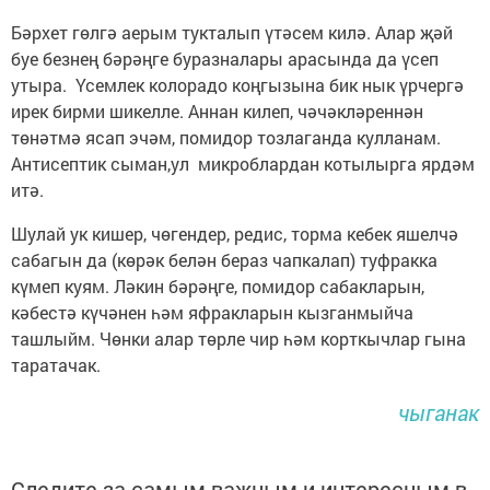
Бәрхет гөлгә аерым тукталып үтәсем килә. Алар җәй
буе безнең бәрәңге буразналары арасында да үсеп
утыра. Үсемлек колорадо коңгызына бик нык үрчергә
ирек бирми шикелле. Аннан килеп, чәчәкләреннән
төнәтмә ясап эчәм, помидор тозлаганда кулланам.
Антисептик сыман,ул микроблардан котылырга ярдәм
итә.
Шулай ук кишер, чөгендер, редис, торма кебек яшелчә
сабагын да (көрәк белән бераз чапкалап) туфракка
күмеп куям. Ләкин бәрәңге, помидор сабакларын,
кәбестә күчәнен һәм яфракларын кызганмыйча
ташлыйм. Чөнки алар төрле чир һәм корткычлар гына
таратачак.
чыганак
Следите за самым важным и интересным в