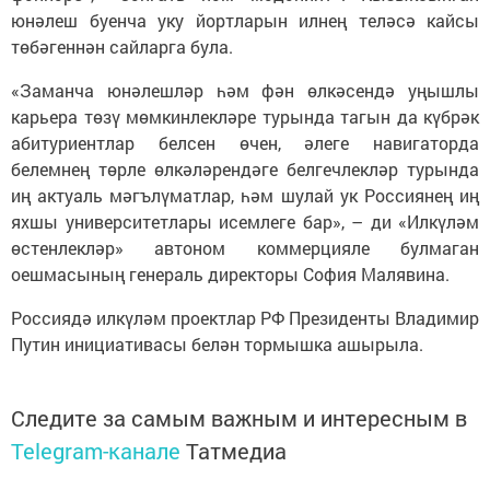
юнәлеш буенча уку йортларын илнең теләсә кайсы
төбәгеннән сайларга була.
«Заманча юнәлешләр һәм фән өлкәсендә уңышлы
карьера төзү мөмкинлекләре турында тагын да күбрәк
абитуриентлар белсен өчен, әлеге навигаторда
белемнең төрле өлкәләрендәге белгечлекләр турында
иң актуаль мәгълүматлар, һәм шулай ук Россиянең иң
яхшы университетлары исемлеге бар», – ди «Илкүләм
өстенлекләр» автоном коммерцияле булмаган
оешмасының генераль директоры София Малявина.
Россиядә илкүләм проектлар РФ Президенты Владимир
Путин инициативасы белән тормышка ашырыла.
Следите за самым важным и интересным в
Telegram-канале
Татмедиа