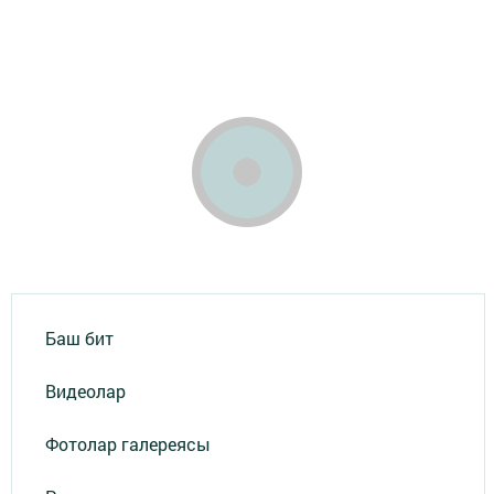
Баш бит
Видеолар
Фотолар галереясы