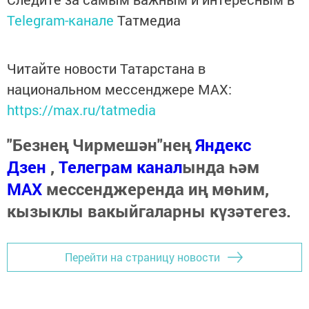
Telegram-канале
Татмедиа
Читайте новости Татарстана в
национальном мессенджере MАХ:
https://max.ru/tatmedia
"Безнең Чирмешән"нең
Яндекс
Дзен
,
Телеграм канал
ында һәм
МАХ
мессенджеренда иң мөһим,
кызыклы вакыйгаларны күзәтегез.
Перейти на страницу новости