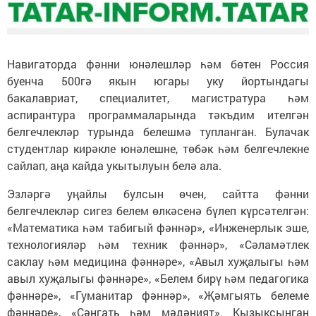
Навигаторда фәнни юнәлешләр һәм бөтен Россия
буенча 500гә якын югары уку йортындагы
бакалавриат, специалитет, магистратура һәм
аспирантура программаларында тәкъдим ителгән
белгечлекләр турында белешмә тупланган. Булачак
студентлар кирәкле юнәлешне, төбәк һәм белгечлекне
сайлап, аңа кайда укытылуын белә ала.
Эзләргә уңайлы булсын өчен, сайтта фәнни
белгечлекләр сигез белем өлкәсенә бүлеп күрсәтелгән:
«Математика һәм табигый фәннәр», «Инженерлык эше,
технологияләр һәм техник фәннәр», «Сәламәтлек
саклау һәм медицина фәннәре», «Авыл хуҗалыгы һәм
авыл хуҗалыгы фәннәре», «Белем бирү һәм педагогика
фәннәре», «Гуманитар фәннәр», «Җәмгыять белеме
фәннәре», «Сәнгать һәм мәдәният». Кызыксынган