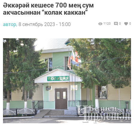
Әккәрәй кешесе 700 мең сум
акчасыннан “колак каккан”
автор,
8 сентябрь 2023 - 15:00
1120
0
0