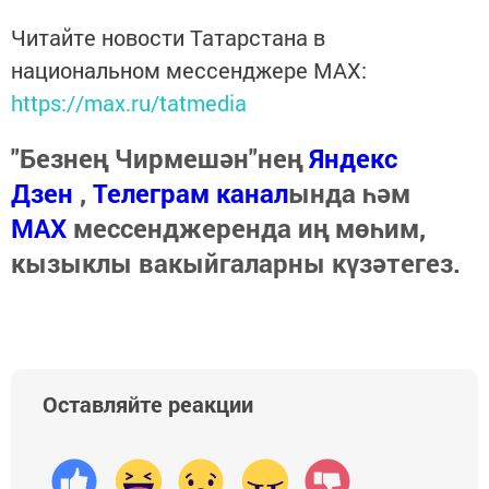
Читайте новости Татарстана в
национальном мессенджере MАХ:
https://max.ru/tatmedia
"Безнең Чирмешән"нең
Яндекс
Дзен
,
Телеграм канал
ында һәм
МАХ
мессенджеренда иң мөһим,
кызыклы вакыйгаларны күзәтегез.
Оставляйте реакции