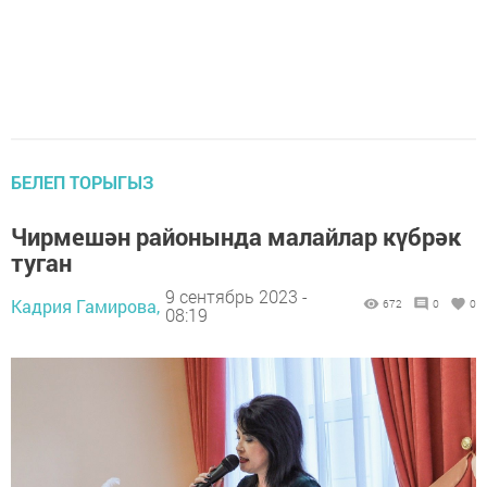
БЕЛЕП ТОРЫГЫЗ
Чирмешән районында малайлар күбрәк
туган
9 сентябрь 2023 -
Кадрия Гамирова,
672
0
0
08:19