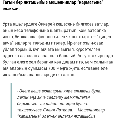
Тагын бер якташыбыз мошенниклар “кармагына”
эләккән.
Урта яшьләрдәге Әккәрәй кешесенә билгесез затлар,
аның кесә телефонына шалтыратып һәм ватсапка
язып, биржа аша финанс хәлен яхшыртырга – “җиңел
акча” эшләргә тәкъдим итәләр. Ир-егет озын-озак
уйлап тормый, күп акчага кызыгып, күрсәтелгән
адреска аз-азлап акча сала башлый. Август ахырында
булган әлеге хәл берничә көн дәвам итә, һәм салынган
акчаларның суммасы 700 меңгә җитә, өстәвенә әле
якташыбыз аларны кредитка алган.
- Әлеге кеше акчаларын кире алмакчы була,
ләкин аңа акча салдыру мөмкинлеген
бирмиләр, - ди район полиция бүлеге
тикшерүчесе Лилия Лоткова. – Мошенниклар
“кармагына” эләгүен аңлаган якташыбыз