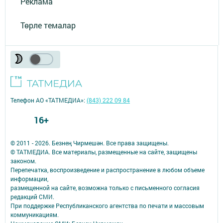
Реклама
Төрле темалар
Телефон АО «ТАТМЕДИА»:
(843) 222 09 84
16+
© 2011 - 2026. Безнең Чирмешән. Все права защищены.
© ТАТМЕДИА. Все материалы, размещенные на сайте, защищены
законом.
Перепечатка, воспроизведение и распространение в любом объеме
информации,
размещенной на сайте, возможна только с письменного согласия
редакций СМИ.
При поддержке Республиканского агентства по печати и массовым
коммуникациям.