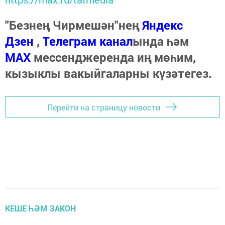
"Безнең Чирмешән"нең
Яндекс
Дзен
,
Телеграм канал
ында һәм
МАХ
мессенджеренда иң мөһим,
кызыклы вакыйгаларны күзәтегез.
Перейти на страницу новости
КЕШЕ ҺӘМ ЗАКОН