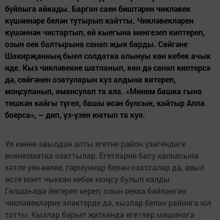
буйлыга айкады. Барган саен биштәрен чикләвек
күшәннәре белән тутырып кайтты. Чикләвекләрен
күшәннән чистартып, өй кыегына менгезеп киптереп,
озын оек балтырына санап җыя барды. Сөйгәне
Шакирҗанның быел солдатка алынуы көн кебек ачык
иде. Кыз чикләвекне шатланып, көн дә санап киптерсә
дә, сөйгәнен озатуларын күз алдына китереп,
моңсуланып, ямансулап та ала. «Минем башка гына
төшкән кайгы түгел, башы исән булсын, кайтыр Алла
боерса», – дип, үз-үзен юатып та куя.
Ул көнне авылдан алты егетне район үзәгендәге
военкоматка озаттылар. Егетләрне басу капкасына
хәтле уен-көлке, гармуннар белән озатсалар да, авыл
өсте мәет чыккан кебек моңсу булып калды.
Гөлшаһидә йөгереп кереп, озын оекка бәйләнгән
чикләвекләрне эләктерде дә, кызлар белән районга юл
тотты. Кызлар барып җиткәндә егетләр машинага