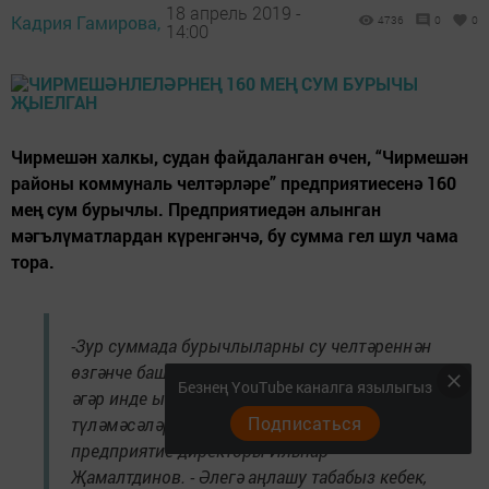
18 апрель 2019 -
Кадрия Гамирова,
4736
0
0
14:00
Чирмешән халкы, судан файдаланган өчен, “Чирмешән
районы коммуналь челтәрләре” предприятиесенә 160
мең сум бурычлы. Предприятиедән алынган
мәгълүматлардан күренгәнчә, бу сумма гел шул чама
тора.
-Зур суммада бурычлыларны су челтәреннән
өзгәнче башта хуҗалары белән сөйләшәбез,
Безнең YouTube каналга язылыгыз
әгәр инде ышандырган вакытка бурычларын
Подписаться
түләмәсәләр андыйлар сусыз кала, - ди
предприятие директоры Ильнар
Җамалтдинов. - Әлегә аңлашу табабыз кебек,