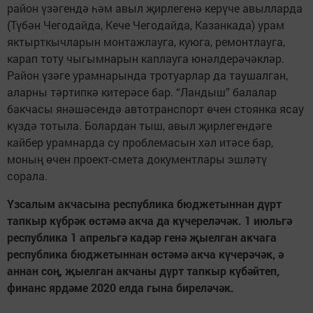
район үзәгендә һәм авыл җирлегенә керүче авылларда
(Түбән Чегодайда, Кече Чегодайда, Казанкада) урам
яктырткычларын монтажлауга, куюга, ремонтлауга,
карап тоту чыгымнарын каплауга юнәлдерәчәкләр.
Район үзәге урамнарында тротуарлар да таушалган,
аларны тәртипкә китерәсе бар. “Ландыш” балалар
бакчасы янәшәсендә автотранспорт өчен стоянка ясау
күздә тотыла. Болардан тыш, авыл җирлегендәге
кайбер урамнарда су проблемасын хәл итәсе бар,
моның өчен проект-смета документлары эшләтү
сорала.
Үзсалым акчасына республика бюджетыннан дүрт
тапкыр күбрәк өстәмә акча да күчереләчәк. 1 июльгә
республика 1 апрельгә кадәр генә җыелган акчага
республика бюджетыннан өстәмә акча күчерәчәк, ә
аннан соң, җыелган акчаны дүрт тапкыр күбәйтеп,
финанс ярдәме 2020 елда гына биреләчәк.