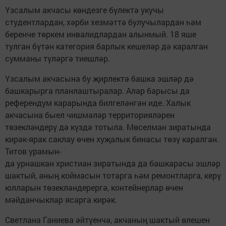
Үзсалым акчасы көндезге бүлектә укучы
студентлардан, хәрби хезмәттә булучылардан һәм
беренче төркем инвалидлардан алынмый. 18 яше
тулган бүтән категория барлык кешеләр дә каралган
сумманы түләргә тиешләр.
Үзсалым акчасына бу җирлектә башка эшләр дә
башкарырга планлаштыралар. Алар барысы да
референдум карарында билгеләнгән иде. Халык
акчасына быел чишмәләр территорияләрен
төзекләндерү дә күздә тотыла. Мөселман зиратында
кирәк-ярак саклау өчен хуҗалык бинасы төзү каралган.
Титов урамын-
да урнашкан христиан зиратында да башкарасы эшләр
шактый, аның коймасын тотарга һәм ремонтларга, керү
юлларын төзекләндерергә, контейнерлар өчен
мәйданчыклар ясарга кирәк.
Светлана Ганиева әйтүенчә, акчаның шактый өлешен