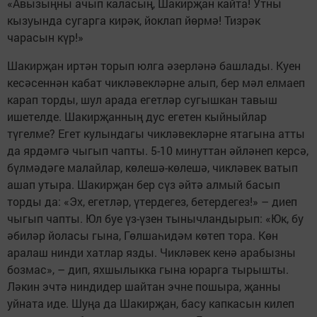
«Авызыңны ачып каласың, Шакирҗан кайта! Утны
кызуында сугарга кирәк, йоклап йөрмә! Тизрәк
чарасын күр!»
Шакирҗан иртән торып юлга әзерләнә башлады. Куен
кесәсеннән кабат чикләвекләрне алып, бер мәл елмаеп
карап торды, шул арада егетләр сугышкан тавыш
ишетелде. Шакирҗанның дус егетен кыйныйлар
түгелме? Егет кулындагы чикләвекләрне ятагына атты
да ярдәмгә чыгып чапты. 5-10 минуттан әйләнеп керсә,
бүлмәдәге малайлар, көлешә-көлешә, чикләвек ватып
ашап утыра. Шакирҗан бер сүз әйтә алмый басып
торды да: «Эх, егетләр, үтердегез, бетердегез!» – диеп
чыгып чапты. Юл буе үз-үзен тынычландырып: «Юк, бу
әбиләр йоласы гына, Гөлшаһидәм көтеп тора. Көн
аралаш нинди хатлар язды. Чикләвек кенә арабызны
бозмас», – дип, яхшылыкка гына юрарга тырышты.
Ләкин эчтә ниндидер шайтан эчне пошыра, җанны
уйната иде. Шуңа да Шакирҗан, басу капкасын килеп