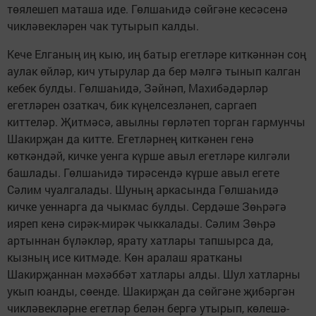
төялешеп маташа иде. Гөлшаһидә сөйгәне кесәсенә
чикләвекләрен чак тутырып калды.
Кече Елганың иң кыю, иң батыр егетләре киткәннән соң
аулак өйләр, кич утырулар да бер мәлгә тынып калган
кебек булды. Гөлшаһидә, Зәйнәп, Махибәдәрләр
егетләрен озаткач, бик күңелсезләнеп, саргаеп
киттеләр. Җитмәсә, авылны гөрләтеп торган гармунчы
Шакирҗан да китте. Егетләрнең киткәнен генә
көткәндәй, кичке уенга күрше авыл егетләре килгәли
башлады. Гөлшаһидә тирәсендә күрше авыл егете
Сәлим чуалгалады. Шуның аркасында Гөлшаһидә
кичке уеннарга да чыкмас булды. Сердәше Зөһрәгә
ияреп кенә сирәк-мирәк чыккалады. Сәлим Зөһрә
артыннан бүләкләр, ярату хатлары тапшырса да,
кызның исе китмәде. Көн аралаш яратканы
Шакирҗаннан мәхәббәт хатлары алды. Шул хатларны
укып юанды, сөенде. Шакирҗан да сөйгәне җибәргән
чикләвекләрне егетләр белән бергә утырып, көлешә-