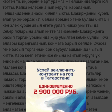
кергәч тә, иң беренче арт урамга – Гөлшаһидәләргә юл
тотты. Капка келәсен ачып керүгә, кабаланып,
Гөлшаһидәнең анасы килеп чыкты. Шакирҗанны күреп,
елап үк җибәрде: «И, балам әрәмнәр генә булды бит! Өч
көн элек күрше авыл егете урлап, никах укытты да,
Себер якларына алып китте газиземне!» Шакирҗанга
басып торган урынында җир убылган кебек булды. Күз
аллары караңгыланып, коймага барып сөялде. Сүзсез
генә басып торганнан соң саубуллашмый да чыгып
китте. Кара көеп әти-әнисе янына кайтып керүгә үк
әнисе Әсма инде эшнең нәрсәдә икәнен чамалаган иде.
Малаен кочаклап озак елады, юатыр сүзләр таба
алмады. Шакирҗан әти-әнисе янында өч сәгатьләр
чамасы торды да, җаны уйнавына чыдый алмый, кире
биштәрләрен тутырып, юлга җыенды. Басу капкасын
чыкканда эштән кайтып килгән авыл егетләренә үзенең
саклый алмаган чикләвек кыйссасын сөйләп, авылдан
мәңгелеккә чыгып китте ул. Кая барганын да
аңламаган егет, поездга утырып, үзе дә белмәгән