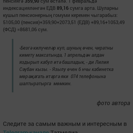
пенсиягә
359,90
сум өстәлә. 1 февральдә
индексацияләнгән ЕДВ
89,16
сумга арта. Шуларны
кушып пенсионерның гомуми керемен чыгарабыз:
5105,00 (пенсия)+359,90+2073,51 (ЕДВ) +89,16+1053,49
(ФСД) =8681,06 сум.
-Безгә килүчеләр күп, шуның өчен, чиратны
киметү максатында, 1 апрельдән алдан
яздырып кабул итә башладык, - ди Лилия
Сәүбан кызы. - Язылу өчен 6 нчы кабинетка
мөрәҗәгать итәргә яки 074 телефонына
шалтыратырга мөмкин.
фото автора
Следите за самым важным и интересным в
Telegram-канале
Татмедиа