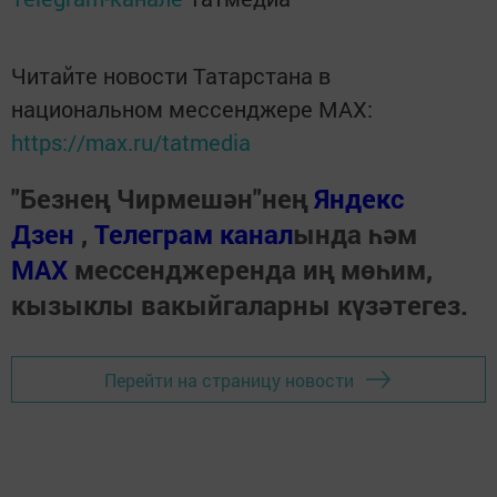
Читайте новости Татарстана в
национальном мессенджере MАХ:
https://max.ru/tatmedia
"Безнең Чирмешән"нең
Яндекс
Дзен
,
Телеграм канал
ында һәм
МАХ
мессенджеренда иң мөһим,
кызыклы вакыйгаларны күзәтегез.
Перейти на страницу новости