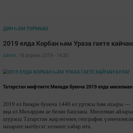
ДИН ҺӘМ ТОРМЫШ
2019 елда Корбан һәм Ураза гаете кайчан
admin,
18 апрель 2019 - 14:30
Татарстан мөфтияте Милади буенча 2019 елда мөселман 
2019 ел Һиҗри буенча 1440 ел уртасы һәм ахыры — 
яңа ел Мөхәррәм ае белән башлана. Мөселман айлар
шурасы Татарстан җирлегенең географик үзенчәлеклә
нәзарәте матбугат хезмәте хәбәр итә.