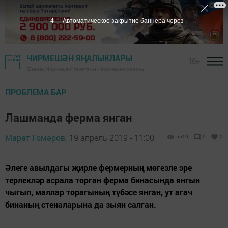
3
Автоматическое закрытие баннера через
ЧИРМЕШӘН ЯҢАЛЫКЛАРЫ
16+
"Безнең Чирмешән" газетасы - Чирмешән районы
ПРОБЛЕМА БАР
Лашманда ферма янган
Марат Гомәров,
19 апрель 2019 - 11:00
5519
0
0
Әлеге авылдагы җирле фермерның мөгезле эре
терлекләр асрала торган ферма бинасында янгын
чыгып, маллар торагының түбәсе янган, ут агач
бинаның стеналарына да зыян салган.