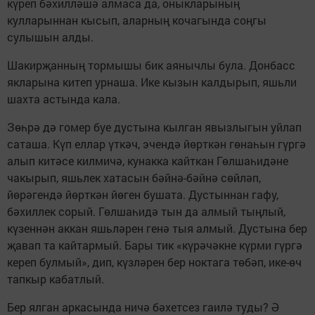
күреп бәхилләшә алмаса да, оныкларының
кулларыннан кысып, аларның кочагында соңгы
сулышын алды.
Шакирҗанның тормышы бик аянычлы була. Донбасс
якларына китеп урнаша. Ике кызын калдырып, яшьли
шахта астында кала.
Зөһрә дә гомер буе дустына кылган явызлыгын уйлап
саташа. Күп еллар үткәч, эчендә йөрткән гөнаһын гүргә
алып китәсе килмичә, кунакка кайткан Гөлшаһидәне
чакырып, яшьлек хатасын бәйнә-бәйнә сөйләп,
йөрәгендә йөрткән йөген бушата. Дустыннан гафу,
бәхиллек сорый. Гөлшаһидә тын да алмый тыңлый,
күзеннән аккан яшьләрен генә тыя алмый. Дустына бер
җавап та кайтармый. Бары тик «күрәчәкне күрми гүргә
кереп булмый», дип, күзләрен бер ноктага төбәп, ике-өч
тапкыр кабатлый.
Бер ялган аркасында ничә бәхетсез гаилә туды? Ә