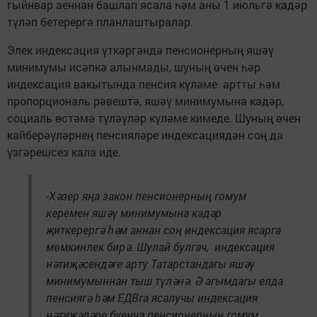
гыйнвар аеннан башлап ясала һәм аны 1 июльгә кадәр
түләп бетерергә планлаштыралар.
Элек индексация үткәргәндә пенсионерның яшәү
минимумы исәпкә алынмады, шуның өчен һәр
индексация вакытында пенсия күләме артты һәм
пропорциональ рәвештә, яшәү минимумына кадәр,
социаль өстәмә түләүләр күләме кимеде. Шуның өчен
кайберәүләрнең пенсияләре индексациядән соң да
үзгәрешсез кала иде.
-Хәзер яңа закон пенсионерның гомум
керемен яшәү минимумына кадәр
җиткерергә һәм аннан соң индексация ясарга
мөмкинлек бирә. Шулай булгач, индексация
нәтиҗәсендәге арту Татарстандагы яшәү
минимумыннан тыш түләнә. Ә агымдагы елда
пенсиягә һәм ЕДВга ясалучы индексация
нәтиҗәләре буенча пенсионерның гомум