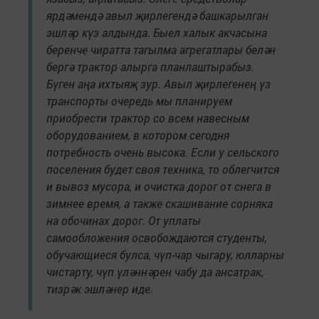
ярдәмендә авыл җирлегендә башкарылган
эшләр күз алдында. Быел халык акчасына
беренче чиратта тагылма агрегатлары белән
бергә трактор алырга планлаштырабыз.
Бүген аңа ихтыяҗ зур. Авыл җирлегенең үз
транспорты очередь мы планируем
приобрести трактор со всем навесным
оборудованием, в котором сегодня
потребность очень высока. Если у сельского
поселения будет своя техника, то облегчится
и вывоз мусора, и очистка дорог от снега в
зимнее время, а также скашивание сорняка
на обочинах дорог. От уплаты
самообложения освобождаются студенты,
обучающиеся булса, чүп-чар чыгару, юлларны
чистарту, чүп үләннәрен чабу да ансатрак,
тизрәк эшләнер иде.