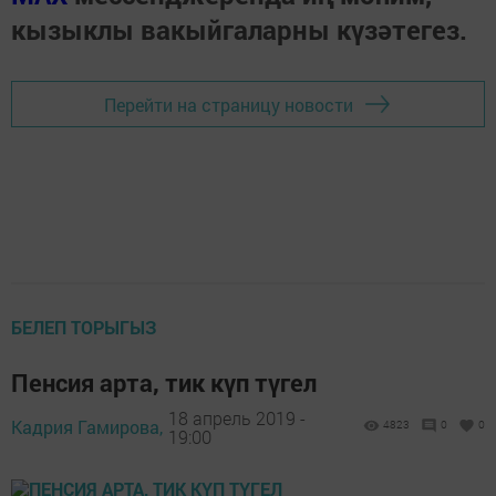
кызыклы вакыйгаларны күзәтегез.
Перейти на страницу новости
БЕЛЕП ТОРЫГЫЗ
Пенсия арта, тик күп түгел
18 апрель 2019 -
Кадрия Гамирова,
4823
0
0
19:00