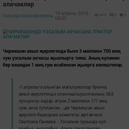
алачаклар
19 апрель 2019 -
Гөлсирә Шәрифуллина,
4919
0
0
09:00
Чирмешән авыл җирлегендә быел 3 миллион 700 мең
сум үзсалым акчасы җыелырга тиеш. Аның күләмен
бер кешедән 1 мең сум исәбеннән җыярга килештеләр.
-1 апрельгә алынган мәгълүматлар буенча,
авыл җирлегендә планлаштырылганның 58,6
проценты кадәр, ягъни 2 миллион 171 мең
сум, акча тупланган, - ди Чирмешән авыл
җирлеге башкарма комитеты җитәкчесе
Светлана Ганиева. - Үзсалым турында күп
язабыз, аңлатабыз. Әлеге средстволар