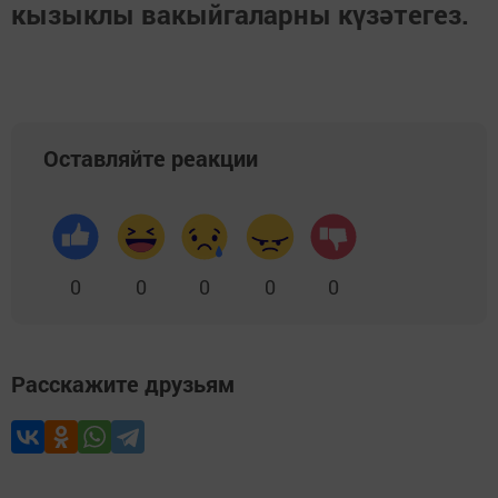
кызыклы вакыйгаларны күзәтегез.
Оставляйте реакции
0
0
0
0
0
Расскажите друзьям