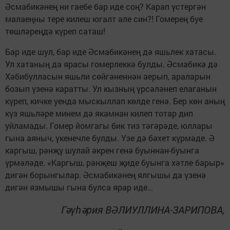
Әсмабикәнең ни гаебе бар иде соң? Карап үстергән
малаеңны тере килеш югалт әле син?! Гомерең буе
төшләреңдә күреп саташ!
Бар иде шул, бар иде Әсмабикәнең дә яшьлек хатасы.
Ул хатаның да ярасы гомерлеккә булды. Әсмабикә дә
Хәбибулласын яшьли сөйгәненнән аерып, араларын
бозып үзенә каратты. Ул кызның үрсәләнеп елаганын
күреп, кичке уенда мыскыллап көлде генә. Бер көн аның
күз яшьләре минем дә якамнан килеп тотар дип
уйламады. Гомер йомгагы бик тиз тәгәрәде, юллары
гына аяныч, үкенечле булды. Үзе дә бәхет күрмәде. Ә
каргыш, рәнҗү шулай әкрен генә буыннан-буынга
үрмәләде. «Каргыш, рәнҗеш җиде буынга хәтле барыр»
дигән борынгылар. Әсмабикәнең ялгышы да үзенә
дигән язмышы гына булса ярар иде…
Гәүһәрия ВӘЛИУЛЛИНА-ЗАРИПОВА,