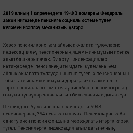
2019 елның 1 апрелендәге 49-ФЗ номерлы Федераль
закон нигезендә пенсиягә социаль өстәмә түләү
күләмен исәпләү механизмы үзгәрә.
Хәзер пенсияләрне һәм айлык акчалата түләүләрне
индексацияләү пенсионерның яшәү минимумын исәпкә
алып башкарылачак. Бу арту индексацияләр
нәтиҗәсендә пенсиянең агымдагы күләменә һәм
айлык акчалата түләүдән чыгып түгел, ә пенсионерның
төбәктәге яшәү минимумы дәрәҗәсен тәэмин итә
торган социаль өстәмә түләү хисабына пенсионерның
гомуми түләүләреннән чыгып билгеләнәчәк дигән сүз.
Пенсиядәге бу үзгәрешләр райондагы 5948
пенсионерның 354 сенә кагылачак. Пенсияләрне кабат
санату өчен пенсия фондына мөрәҗәгать итәргә кирәк
түгел. Пенсияләргә индексация агымдагы елның