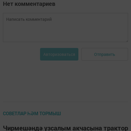
Нет комментариев
Отправить
Авторизоваться
СОВЕТЛАР ҺӘМ ТОРМЫШ
Чирмешәндә үзсалым акчасына трактор