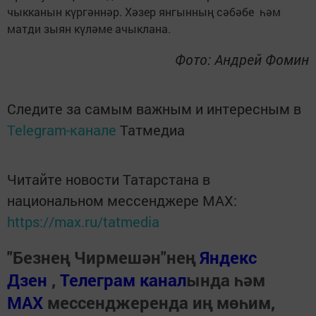
чыкканын күргәннәр. Хәзер янгынның сәбәбе һәм
матди зыян күләме ачыклана.
Фото: Андрей Фомин
Следите за самым важным и интересным в
Telegram-канале
Татмедиа
Читайте новости Татарстана в
национальном мессенджере MАХ:
https://max.ru/tatmedia
"Безнең Чирмешән"нең
Яндекс
Дзен
,
Телеграм канал
ында һәм
МАХ
мессенджеренда иң мөһим,