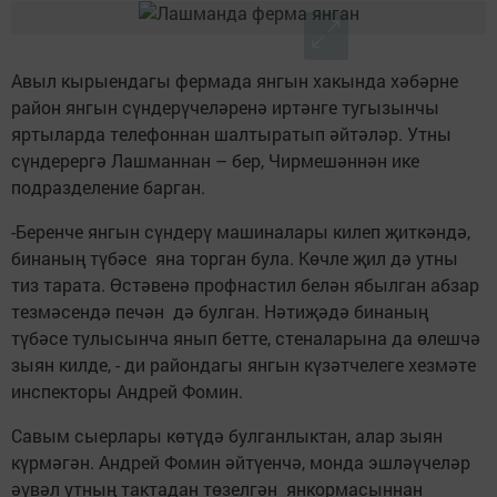
Авыл кырыендагы фермада янгын хакында хәбәрне
район янгын сүндерүчеләренә иртәнге тугызынчы
яртыларда телефоннан шалтыратып әйтәләр. Утны
сүндерергә Лашманнан – бер, Чирмешәннән ике
подразделение барган.
-Беренче янгын сүндерү машиналары килеп җиткәндә,
бинаның түбәсе яна торган була. Көчле җил дә утны
тиз тарата. Өстәвенә профнастил белән ябылган абзар
тезмәсендә печән дә булган. Нәтиҗәдә бинаның
түбәсе тулысынча янып бетте, стеналарына да өлешчә
зыян килде, - ди райондагы янгын күзәтчелеге хезмәте
инспекторы Андрей Фомин.
Савым сыерлары көтүдә булганлыктан, алар зыян
күрмәгән. Андрей Фомин әйтүенчә, монда эшләүчеләр
әүвәл утның тактадан төзелгән янкормасыннан