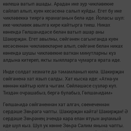
көлешә ватып ашады. Арадан ике зур чикләвекне
сайлап алып, куен кесәсенә салып куйды. Егет бу ике
чикләвеккә тияргә ярамаганын белә иде. Йоласы шул:
ике чикләвек авылга кире кайтырга тиеш. Никах
көнендә Гөлшаһидәсе белән ватып ашар аны
Шакирҗан. Егет авылны, сөйгәнен сагынганда куен
кесәсеннән чикләвекләрне алып, сөйгәне белән никах
көнендә шушы чикләвекне ваткан минутларны күз
алдына китереп, якты хыялларга чумарга ярата иде.
Инде солдат хезмәте дә тәмамланып килә. Шакирҗан
сөйгәненә хат язып салды. Хат кыска иде: «Атна-ун
көннән кайтыр юлга чыгам. Сөйләшәсе сүзләр күп.
Тиздән очрашабыз, бергә булабыз, Гөлшаһидәм»
Гөлшаһидә сөйгәненнән хат алгач, сөенеченнән
сердәше Зөһрәгә чапты. Шакирҗан кайта! Шакирҗан! Ә
сердәше Зөһрәнең эчендә кара елан ятуын аңламый
иде шул кыз. Шул ук көнне Зөһрә Сәлим янына чапты.