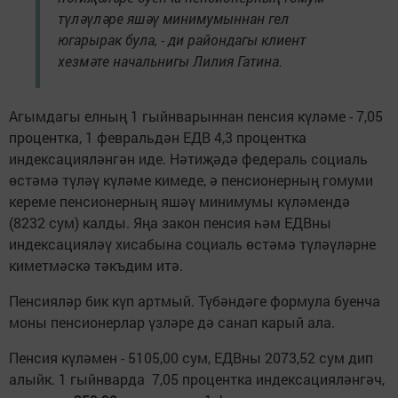
түләүләре яшәү минимумыннан гел
югарырак була, - ди райондагы клиент
хезмәте начальнигы Лилия Гатина.
Агымдагы елның 1 гыйнварыннан пенсия күләме - 7,05
процентка, 1 февральдән ЕДВ 4,3 процентка
индексацияләнгән иде. Нәтиҗәдә федераль социаль
өстәмә түләү күләме кимеде, ә пенсионерның гомуми
кереме пенсионерның яшәү минимумы күләмендә
(8232 сум) калды. Яңа закон пенсия һәм ЕДВны
индексацияләү хисабына социаль өстәмә түләүләрне
киметмәскә тәкъдим итә.
Пенсияләр бик күп артмый. Түбәндәге формула буенча
моны пенсионерлар үзләре дә санап карый ала.
Пенсия күләмен - 5105,00 сум, ЕДВны 2073,52 сум дип
алыйк. 1 гыйнварда 7,05 процентка индексацияләнгәч,