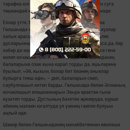
тарафка юл тотты. Шул китүеннән Шакирҗан суга
төшкәндәй югалды. Хәбәре дә, хаты да килмәде.
Еллар үтте. Балаларын җитәкләп, Сабан туена
Гөлшаһидә кайтып керде. Олыгайган моңсу күзләр
халык арасыннан Шакирҗанны эзләде. Яшьлек
дусларыннан Шакирҗан турында сораштырса да, бер
хәбәр дә ишетә алмады. Шакирҗанның әнисе генә
килеп кочаклап, үксеп-үксеп елады. Гөлшаһидәнең
балаларына озак кына карап торды да, яшьләренә
буылып: «Әй, кызым, болар бит безнең оныклар
булырга тиеш иде», – дип, балаларын сөеп,
саубуллашып китеп барды. Гөлшаһидә белән Әсманың
кочаклашып елашканнарын Зөһрә ерактан гына
күзәтеп торды. Дустының бәхетен җимерүдә, күрше
әбинең малаен югалтуда ул үзенең гаепле булуын
аңлый иде.
Шакир белән Гөлшаһидәнең мәхәббәтеннән көнләшә