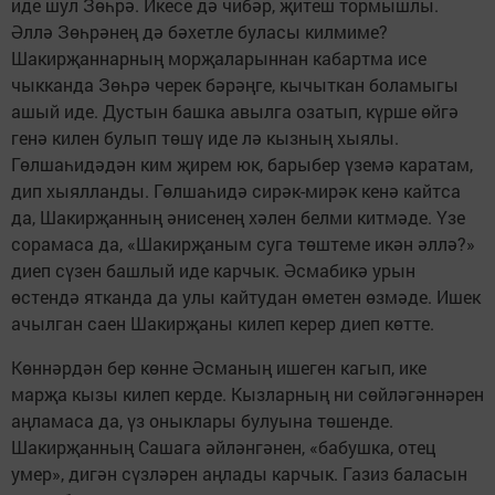
иде шул Зөһрә. Икесе дә чибәр, җитеш тормышлы.
Әллә Зөһрәнең дә бәхетле буласы килмиме?
Шакирҗаннарның морҗаларыннан кабартма исе
чыкканда Зөһрә черек бәрәңге, кычыткан боламыгы
ашый иде. Дустын башка авылга озатып, күрше өйгә
генә килен булып төшү иде лә кызның хыялы.
Гөлшаһидәдән ким җирем юк, барыбер үземә каратам,
дип хыялланды. Гөлшаһидә сирәк-мирәк кенә кайтса
да, Шакирҗанның әнисенең хәлен белми китмәде. Үзе
сорамаса да, «Шакирҗаным суга төштеме икән әллә?»
диеп сүзен башлый иде карчык. Әсмабикә урын
өстендә ятканда да улы кайтудан өметен өзмәде. Ишек
ачылган саен Шакирҗаны килеп керер диеп көтте.
Көннәрдән бер көнне Әсманың ишеген кагып, ике
марҗа кызы килеп керде. Кызларның ни сөйләгәннәрен
аңламаса да, үз оныклары булуына төшенде.
Шакирҗанның Сашага әйләнгәнен, «бабушка, отец
умер», дигән сүзләрен аңлады карчык. Газиз баласын