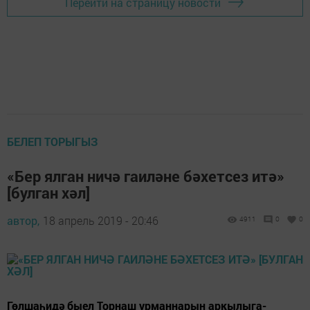
Перейти на страницу новости
БЕЛЕП ТОРЫГЫЗ
«Бер ялган ничә гаиләне бәхетсез итә»
[булган хәл]
автор,
18 апрель 2019 - 20:46
4911
0
0
Гөлшаһидә быел Торнаш урманнарын аркылыга-