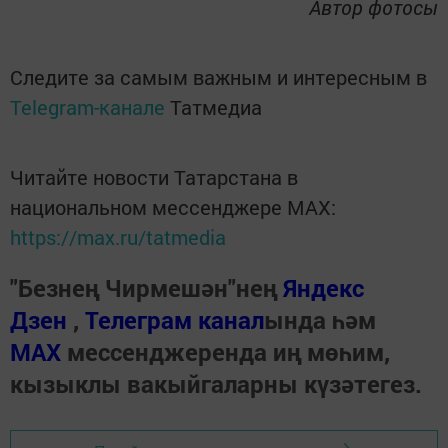
Автор фотосы
Следите за самым важным и интересным в
Telegram-канале
Татмедиа
Читайте новости Татарстана в
национальном мессенджере MАХ:
https://max.ru/tatmedia
"Безнең Чирмешән"нең
Яндекс
Дзен
,
Телеграм канал
ында һәм
МАХ
мессенджеренда иң мөһим,
кызыклы вакыйгаларны күзәтегез.