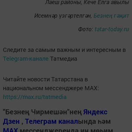
Лаеш районы, Кече Елга авылы
Исемнәр үзгәртелгән,
Безнең гәҗит
Фото:
tatar-today.ru
Следите за самым важным и интересным в
Telegram-канале
Татмедиа
Читайте новости Татарстана в
национальном мессенджере MАХ:
https://max.ru/tatmedia
"Безнең Чирмешән"нең
Яндекс
Дзен
,
Телеграм канал
ында һәм
МАХ
мессенджеренда иң мөһим,