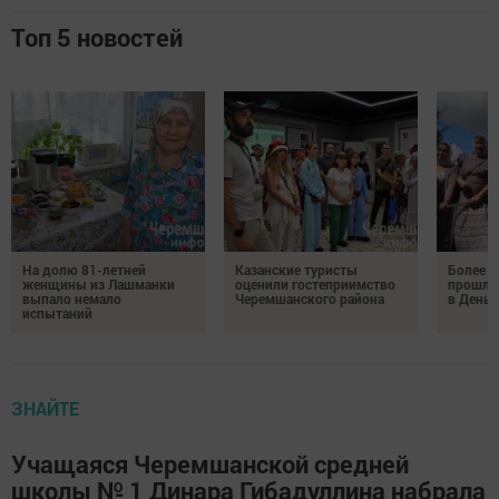
Топ 5 новостей
На долю 81-летней
Казанские туристы
Более 
женщины из Лашманки
оценили гостеприимство
прошли
выпало немало
Черемшанского района
в День 
испытаний
ЗНАЙТЕ
Учащаяся Черемшанской средней
школы № 1 Динара Гибадуллина набрала