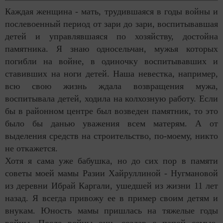
Каждая женщина - мать, трудившаяся в годы войны и
послевоенный период от зари до зари, воспитывавшая
детей и управлявшаяся по хозяйству, достойна
памятника. Я знаю односельчан, мужья которых
погибли на войне, в одиночку воспитывавших и
ставивших на ноги детей. Наша невестка, например,
всю свою жизнь ждала возвращения мужа,
воспитывала детей, ходила на колхозную работу. Если
бы в районном центре был возведен памятник, то это
было бы данью уважения всем матерям. А от
выделения средств на строительство, по-моему, никто
не откажется.
Хотя я сама уже бабушка, но до сих пор в памяти
советы моей мамы Разии Хайруллиной - Нугмановой
из деревни Ибрай Каргали, ушедшей из жизни 11 лет
назад. Я всегда привожу ее в пример своим детям и
внукам. Юность мамы пришлась на тяжелые годы
войны. После войны они, создав с папой семью,