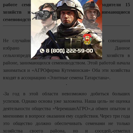
работе семинара приняли участие руководители 15
хозяйств из близлежащих районов, занимающиеся
семеноводством.
Не случайно местом проведения зонального совещания
избрано общество «ЧеремшанАГРО». Данное
сельхозпредприятие является одним из двух хозяйств в
районе, занимающихся семеноводством. Этой работой начала
заниматься и «АГРОфирма Кутеминская» Оба эти хозяйства
входят в ассоциацию «Элитные семена Татарстана».
-За год в этой области невозможно добиться больших
успехов. Однако основа уже заложена. Наша цель- не оценка
деятельности общества «ЧеремшанАГРО»,а обмен опытом и
мнениями в вопросе оказания ему содействия. Через три года
это общество должно обеспечивать семенами не только
хозяйства своего района, но и соседей,-отметил