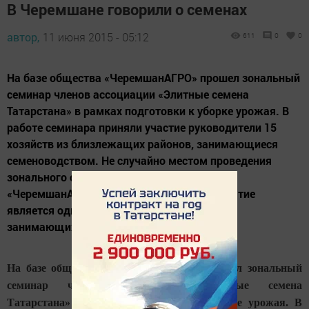
В Черемшане говорили о семенах
автор,
11 июня 2015 - 05:12
611
0
0
На базе общества «ЧеремшанАГРО» прошел зональный
семинар членов ассоциации «Элитные семена
Татарстана» в рамках подготовки к уборке урожая. В
работе семинара приняли участие руководители 15
хозяйств из близлежащих районов, занимающиеся
семеноводством. Не случайно местом проведения
зонального совещания избрано общество
«ЧеремшанАГРО». Данное сельхозпредприятие
является одним из двух хозяйств в районе,
занимающихся...
На базе общества «ЧеремшанАГРО» прошел зональный
семинар членов ассоциации «Элитные семена
Татарстана» в рамках подготовки к уборке урожая. В