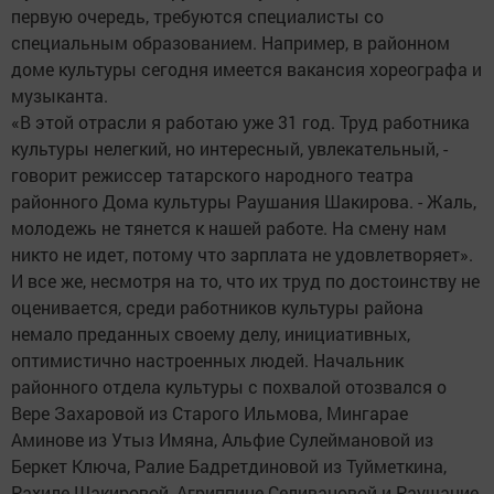
первую очередь, требуются специалисты со
специальным образованием. Например, в районном
доме культуры сегодня имеется вакансия хореографа и
музыканта.
«В этой отрасли я работаю уже 31 год. Труд работника
культуры нелегкий, но интересный, увлекательный, -
говорит режиссер татарского народного театра
районного Дома культуры Раушания Шакирова. - Жаль,
молодежь не тянется к нашей работе. На смену нам
никто не идет, потому что зарплата не удовлетворяет».
И все же, несмотря на то, что их труд по достоинству не
оценивается, среди работников культуры района
немало преданных своему делу, инициативных,
оптимистично настроенных людей. Начальник
районного отдела культуры с похвалой отозвался о
Вере Захаровой из Старого Ильмова, Мингарае
Аминове из Утыз Имяна, Альфие Сулеймановой из
Беркет Ключа, Ралие Бадретдиновой из Туйметкина,
Рахиле Шакировой, Агриппине Селивановой и Раушание