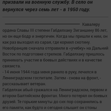
призвали на военную службу. В село он
вернулся через семь лет - в 1950 году.
Кавалеру
ордена Славы III степени Габделхаку Зиганшину 86 лет,
но он еще бодр и энергичен. Когда мы пришли к ним, он
как раз выходил из сарая, где кормил скотину.
Новобранцев сначала отправили в «учебку» на Дальний
Восток по подготовке стрелков. Габделхаку пришлось
принимать участие в боевых действиях и в качестве
связиста.
- 14 июня 1944 года меня ранило в руку, лечился в
Ленинградском госпитале. Затем - снова на фронт, -
рассказывает ветеран.
Габделхак абый сражался на Ленинградском, первом и
втором Балтийском фронтах. Много потерял он боевых
друзей. Те горькие минуты до сих пор сохранились в
его памяти, как будто и сегодня слышит он стоны