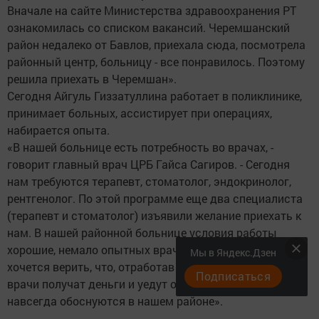
Вначале на сайте Министерства здравоохранения РТ
ознакомилась со списком вакансий. Черемшанский
район недалеко от Бавлов, приехала сюда, посмотрела
районный центр, больницу - все понравилось. Поэтому
решила приехать в Черемшан».
Сегодня Айгуль Гиззатуллина работает в поликлинике,
принимает больных, ассистирует при операциях,
набирается опыта.
«В нашей больнице есть потребность во врачах, -
говорит главный врач ЦРБ Гайса Сагиров. - Сегодня
нам требуются терапевт, стоматолог, эндокринолог,
рентгенолог. По этой программе еще два специалиста
(терапевт и стоматолог) изъявили желание приехать к
нам. В нашей районной больнице условия работы
хорошие, немало опытных врачей-наставников. Не
Мы в Яндекс.Дзен
хочется верить, что, отработав пять лет, молодые
Подписаться
врачи получат деньги и уедут от нас. Возможно, они
навсегда обоснуются в нашем районе».