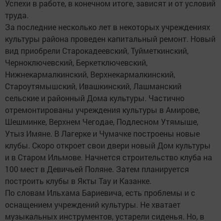
Успехи в работе, в конечном итоге, зависят и от условий
труда.
За последние несколько лет в некоторых учреждениях
культуры района проведен капитальный ремонт. Новый
вид приобрели Старокадеевский, Туйметкинский,
Черноключевский, Беркетключевский,
Нижнекармалкинский, Верхнекармалкинский,
Староутямышский, Ивашкинский, Лашманский
сельские и районный Дома культуры. Частично
отремонтированы учреждения культуры в Амирове,
Шешминке, Верхнем Чегодае, Подлесном Утямыше,
Утыз Имяне. В Лагерке и Чумачке построены новые
клубы. Скоро откроет свои двери новый Дом культуры
и в Старом Ильмове. Начнется строительство клуба на
100 мест в Девичьей Поляне. Затем планируется
построить клубы в Якты Тау и Казанке.
По словам Ильхама Бариевича, есть проблемы и с
оснащением учреждений культуры. Не хватает
музыкальных инструментов, устарели сиденья. Но, в