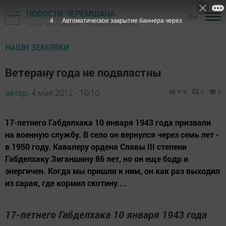
НОВОСТИ ЧЕРЕМШАНА
16+
3
Автоматическое закрытие баннера через
Газета "Наш Черемшан" - Черемшанский район
НАШИ ЗЕМЛЯКИ
Ветерану года не подвластны
автор,
4 мая 2012 - 10:10
818
0
0
17-летнего Габделхака 10 января 1943 года призвали
на военную службу. В село он вернулся через семь лет -
в 1950 году. Кавалеру ордена Славы III степени
Габделхаку Зиганшину 86 лет, но он еще бодр и
энергичен. Когда мы пришли к ним, он как раз выходил
из сарая, где кормил скотину....
17-летнего Габделхака 10 января 1943 года