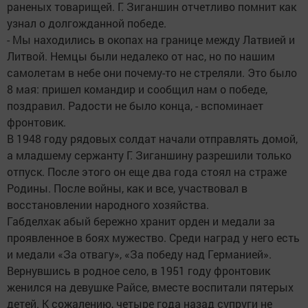
раненых товарищей. Г. Зиганшин отчетливо помнит как
узнал о долгожданной победе.
- Мы находились в окопах на границе между Латвией и
Литвой. Немцы были недалеко от нас, но по нашим
самолетам в небе они почему-то не стреляли. Это было
8 мая: пришел командир и сообщил нам о победе,
поздравил. Радости не было конца, - вспоминает
фронтовик.
В 1948 году рядовых солдат начали отправлять домой,
а младшему сержанту Г. Зиганшину разрешили только
отпуск. После этого он еще два года стоял на страже
Родины. После войны, как и все, участвовал в
восстановлении народного хозяйства.
Габделхак абый бережно хранит орден и медали за
проявленное в боях мужество. Среди наград у него есть
и медали «За отвагу», «За победу над Германией».
Вернувшись в родное село, в 1951 году фронтовик
женился на девушке Райсе, вместе воспитали пятерых
детей. К сожалению, четыре года назад супруги не