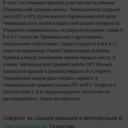
В этих состязаниях приняли участие шесть команд
(Лашманской средней школы, Черемшанских средних
школ №1 и №2, Кутеминской, Карамышевской школ,
Черемшанского лицея и кадетской школы-интерната).
Учащиеся соревновались по двум категориям: среди 6-
8 и 9-11 классов. Призовых мест удостоились
лашманские спортсмены. Среди учащихся 6-8 и 9-11
классов лашманцы Рания Газимзянова, Альбина
Ямаева и Фаиль Миннекаев заняли первые места. И
ученик Черемшанской средней школы №1 Ильназ
Самигулов пришел к финишу первым. В эстафете
Лашманская школа удостоилась первого, а
Черемшанские средние школы №1 и №2 - второго и
третьего мест. И в общекомандном зачете места
распределились таким же образом.
Следите за самым важным и интересным в
Telegram-канале
Татмедиа