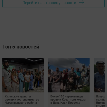
Перейти на страницу новости
Топ 5 новостей
Казанские туристы
Более 150 черемшанцев
Искусс
оценили гостеприимство
прошли Крестным ходом
хозяйст
Черемшанского района
в День Ильи Пророка
Нижней
опытом