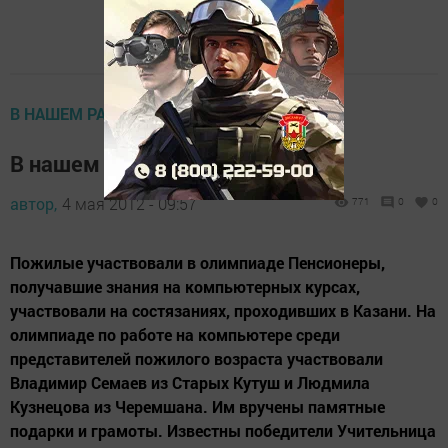
В НАШЕМ РАЙОНЕ
В нашем районе
автор,
4 мая 2012 - 09:57
771
0
0
Пожилые участвовали в олимпиаде Пенсионеры,
получавшие знания на компьютерных курсах,
участвовали на состязаниях, проходивших в Казани. На
олимпиаде по работе на компьютере среди
представителей пожилого возраста участвовали
Владимир Семаев из Старых Кутуш и Людмила
Кузнецова из Черемшана. Им вручены памятные
подарки и грамоты. Известны победители Учительница