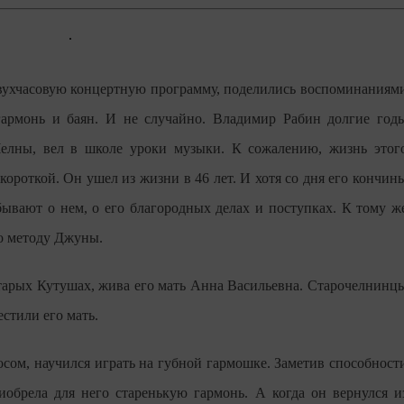
ухчасовую концертную программу, поделились воспоминаниям
гармонь и баян. И не случайно. Владимир Рабин долгие год
Челны, вел в школе уроки музыки. К сожалению, жизнь этог
короткой. Он ушел из жизни в 46 лет. И хотя со дня его кончин
бывают о нем, о его благородных делах и поступках. К тому ж
о методу Джуны.
тарых Кутушах, жива его мать Анна Васильевна. Старочелнинц
стили его мать.
осом, научился играть на губной гармошке. Заметив способност
иобрела для него старенькую гармонь. А когда он вернулся и