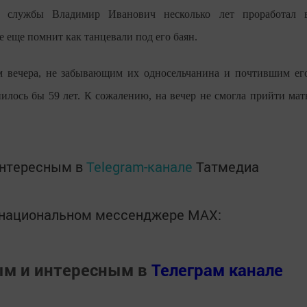
й службы Владимир Иванович несколько лет проработал 
 еще помнит как танцевали под его баян.
м вечера, не забывающим их односельчанина и почтившим ег
лось бы 59 лет. К сожалению, на вечер не смогла прийти мат
интересным в
Telegram-канале
Татмедиа
в национальном мессенджере MАХ:
ым и интересным в
Телеграм канале