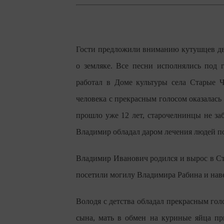
Гости предложили вниманию кутушцев дв
о земляке. Все песни исполнялись под 
работал в Доме культуры села Старые 
человека с прекрасным голосом оказалась 
прошло уже 12 лет, старочелнинцы не за
Владимир обладал даром лечения людей п
Владимир Иванович родился и вырос в С
посетили могилу Владимира Рабина и наве
Володя с детства обладал прекрасным гол
сына, мать в обмен на куриные яйца пр