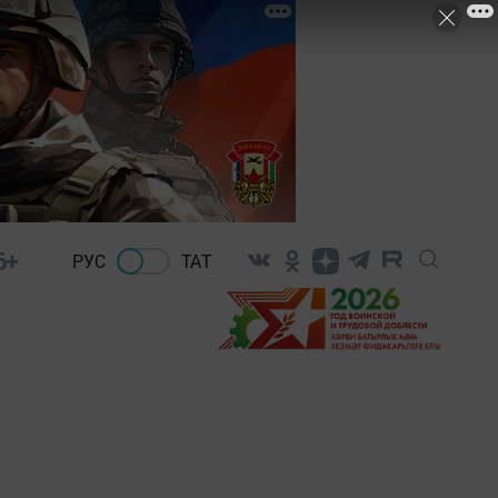
6+
РУС
ТАТ