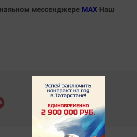
ональном мессенджере
MАХ
Наш