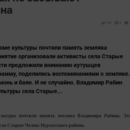
ина
708
0
оме культуры почтили память земляка
риятие организовали активисты села Старые
ости предложили вниманию кутушцев
рамму, поделились воспоминаниями о земляке.
монь и баян. И не случайно. Владимир Рабин
ультуры села Старые...
льтуры почтили память земляка Владимира Рабина. Эт
ела Старые Челны Нурлатского района.