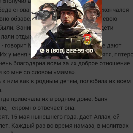
 «получила» сразу девятерых детей!
беда снова постучалась в их дверь: скончался
авно обзавелись своими семьями, но свою
забыли. Занимающие высокие посты дети
ылали отдыхать в санаторий.
, - говорит Мамдуха апа. - Мои дети не дают
Их у меня четыре дочери и четыре зятя, пятер
очень благодарна всем за их доброе отношение
я ко мне со словом «мама».
ь к ним как к родным детям, полюбила их всем
.
сегда привечала их в родном доме: баня
ле, - скромно отвечает она.
т. 15 мая нынешнего года, даст Аллах, ей
лет. Каждый раз во время намаза, в молитвах