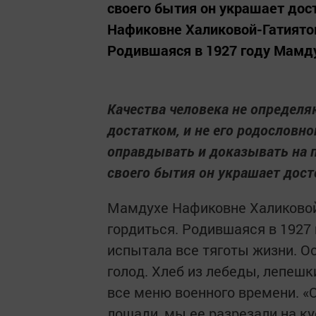
своего бытия он украшает до
Нафиковне Халиковой-Гатиятов
Родившаяся в 1927 году Мамду
Качества человека не определ
достатком, и не его родословн
оправдывать и доказывать на 
своего бытия он украшает дос
Мамдухе Нафиковне Халиковой
гордиться. Родившаяся в 1927
испытала все тяготы жизни. О
голод. Хлеб из лебеды, лепешки
все меню военного времени. «
лошади, мы ее разрезали на ку