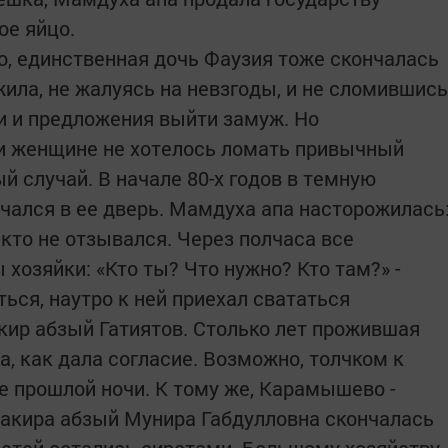
ое яйцо.
, единственная дочь Фаузия тоже скончалась
жила, не жалуясь на невзгоды, и не сломившись
и и предложения выйти замуж. Но
и женщине не хотелось ломать привычный
ый случай. В начале 80-х годов в темную
учался в ее дверь. Мамдуха апа насторожилась
икто не отзывался. Через полчаса все
 хозяйки: «Кто ты? Что нужно? Кто там?» -
ься, наутро к ней приехал свататься
ир абзый Гатиятов. Столько лет прожившая
, как дала согласие. Возможно, толчком к
 прошлой ночи. К тому же, Карамышево -
Бакира абзый Мунира Габдулловна скончалась