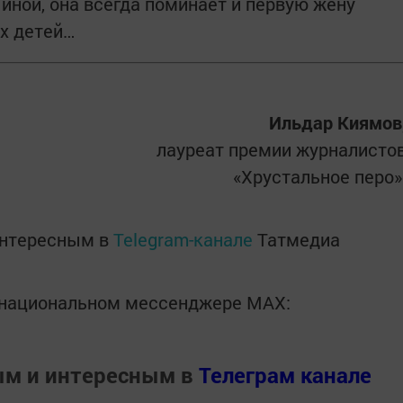
иной, она всегда поминает и первую жену
х детей…
Ильдар Киямов
лауреат премии журналисто
«Хрустальное перо»
интересным в
Telegram-канале
Татмедиа
в национальном мессенджере MАХ:
ым и интересным в
Телеграм канале