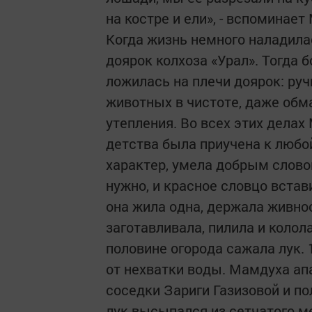
на костре и ели», - вспоминает
Когда жизнь немного наладила
доярок колхоза «Урал». Тогда 
ложилась на плечи доярок: руч
животных в чистоте, даже об
утепления. Во всех этих делах
детства была приучена к любо
характер, умела добрым слово
нужно, и красное словцо встав
она жила одна, держала живнос
заготавливала, пилила и колола
половине огорода сажала лук.
от нехватки воды. Мамдуха апа
соседки Зариги Газизовой и по
лук высыпался из сетчатого м