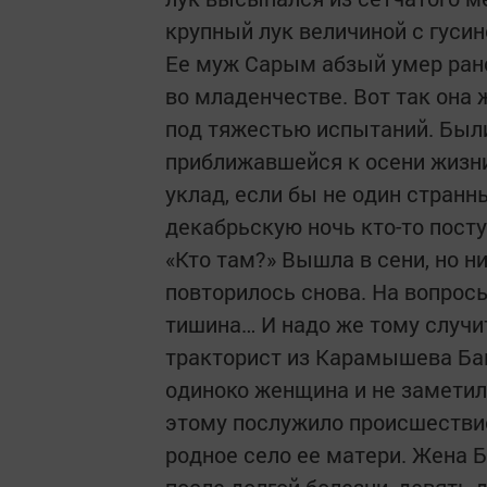
крупный лук величиной с гусин
Ее муж Сарым абзый умер рано
во младенчестве. Вот так она 
под тяжестью испытаний. Был
приближавшейся к осени жизн
уклад, если бы не один странн
декабрьскую ночь кто-то пост
«Кто там?» Вышла в сени, но н
повторилось снова. На вопросы
тишина… И надо же тому случит
тракторист из Карамышева Бак
одиноко женщина и не заметила
этому послужило происшествие
родное село ее матери. Жена 