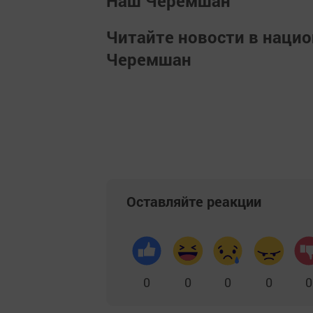
Наш Черемшан
Читайте новости в наци
Черемшан
Оставляйте реакции
0
0
0
0
0