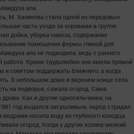
 Мамдуха апа.
сь, М. Халикова стала одной из передовых
большая часть ухода за коровами в группе
ная дойка, уборка навоза, содержание
мазывание помещения фермы глиной для
 Мамдуха апа не подводила, ведь с раннего
й работе. Кроме трудолюбия она имела прямой
м и советом поддержать ближнего, а когда
ить. В небольшом доме в верхнем конце села
ть на подворье, сажала огород. Сама
 дрова. Как и другие односельчанки, на
 1981 год выдался засушливым, народ страдал
 ведрами носила воду из глубокого колодца
ливала огород. Когда у других хозяев мелкий
ешка, Мамдуха апа продала государству