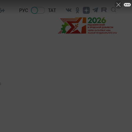
6+
РУС
ТАТ
0