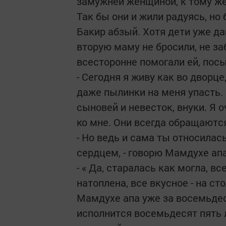
замужней женщиной, к тому же
Так бы они и жили радуясь, но 
Бакир абзый. Хотя дети уже д
вторую маму не бросили, не 
всесторонне помогали ей, пос
- Сегодня я живу как во дворце
даже пылинки на меня упасть. 
сыновей и невесток, внуки. Я 
ко мне. Они всегда обращаютс
- Но ведь и сама ты относилас
сердцем, - говорю Мамдухе апа
- « Да, старалась как могла, в
натоплена, все вкусное - на сто
Мамдухе апа уже за восемьдеся
исполнится восемьдесят пять 