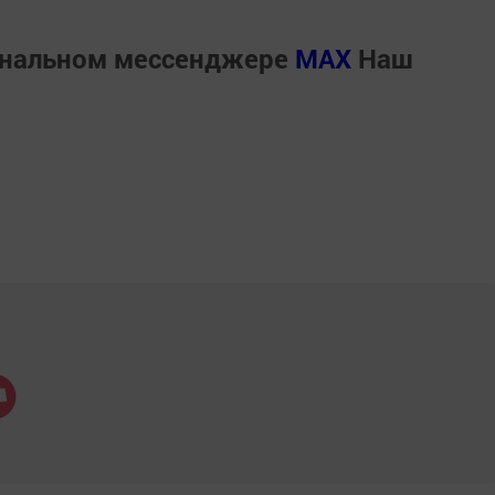
ональном мессенджере
MАХ
Наш