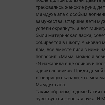
после долгой болезни, девять
требовались женские руки, де
Мамдуха апа с особым волнен
замужества. Старшие дети муж
успели окрепнуть, а вот Минег
были материнская ласка, сове
собирается в школу. А «новая 
дом, все вместе пили с ними ча
попросил: «Мама, можно я воз
- Я нажарила еще блинов и пол
одноклассников. Придя домой 
«Товарищи сказали, что моя м
Мамдуха апа.
Таким образом, в доме Гатият
чувствуется женская рука. И 