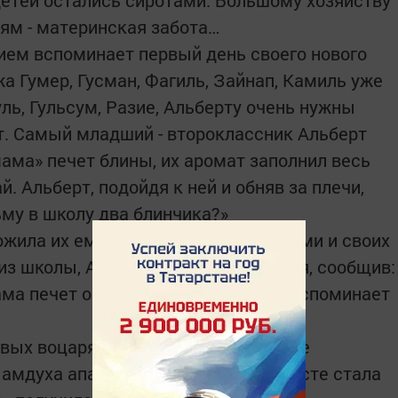
 детей остались сиротами. Большому хозяйству
тям - материнская забота…
ием вспоминает первый день своего нового
а Гумер, Гусман, Фагиль, Зайнап, Камиль уже
уль, Гульсум, Разие, Альберту очень нужны
т. Самый младший - второклассник Альберт
мама» печет блины, их аромат заполнил весь
й. Альберт, подойдя к ней и обняв за плечи,
ьму в школу два блинчика?»
ожила их ему в сумку. Сын угостил ими и своих
из школы, Альберт обрадовал и меня, сообщив:
ама печет очень вкусные блины», - вспоминает
овых воцаряются порядок, уют, везде
Мамдуха апа уже в немолодом возрасте стала