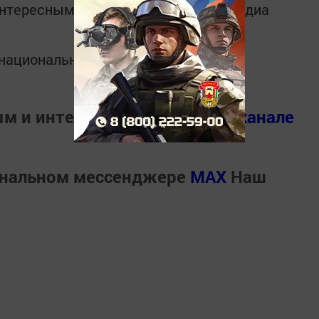
интересным в
Telegram-канале
Татмедиа
в национальном мессенджере MАХ:
ым и интересным в
Телеграм канале
ональном мессенджере
MАХ
Наш