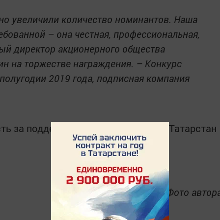
ьно увеличили количество номинантов. Наша
ебованной – она честная, профессиональная,
ьный директор акционерного общества
н на торжестве награждения. – Конкурс
полугодии 2019 года, подписная компания
ть за поддержку и сотрудничество «Татарстан
Фото автор