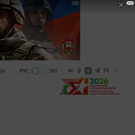
6+
РУС
ТАТ