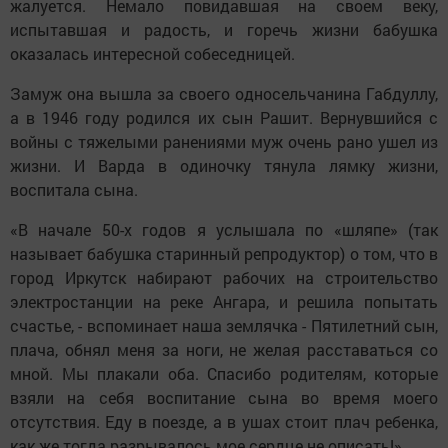
жалуется. Немало повидавшая на своем веку,
испытавшая и радость, и горечь жизни бабушка
оказалась интересной собеседницей.
Замуж она вышла за своего односельчанина Габдуллу,
а в 1946 году родился их сын Рашит. Вернувшийся с
войны с тяжелыми ранениями муж очень рано ушел из
жизни. И Варда в одиночку тянула лямку жизни,
воспитала сына.
«В начале 50-х годов я услышала по «шляпе» (так
называет бабушка старинный репродуктор) о том, что в
город Иркутск набирают рабочих на строительство
электростанции на реке Ангара, и решила попытать
счастье, - вспоминает наша землячка - Пятилетний сын,
плача, обнял меня за ноги, не желая расставаться со
мной. Мы плакали оба. Спасибо родителям, которые
взяли на себя воспитание сына во время моего
отсутствия. Еду в поезде, а в ушах стоит плач ребенка,
как же тогда разрывалось мое сердце не описать!»