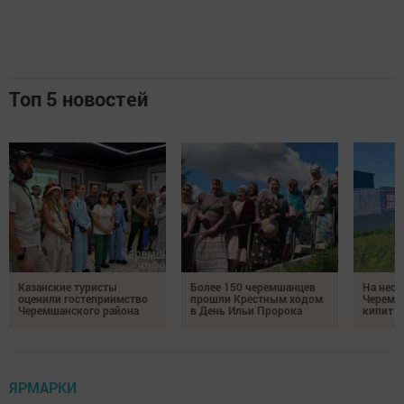
Топ 5 новостей
Казанские туристы
Более 150 черемшанцев
На неск
оценили гостеприимство
прошли Крестным ходом
Черемш
Черемшанского района
в День Ильи Пророка
кипит р
ЯРМАРКИ