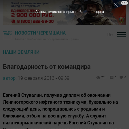
3
Автоматическое закрытие баннера через
НОВОСТИ ЧЕРЕМШАНА
16+
Газета "Наш Черемшан" - Черемшанский район
НАШИ ЗЕМЛЯКИ
Благодарность от командира
автор,
19 февраля 2013 - 09:39
724
0
0
Евгений Стукалин, получив диплом об окончании
Лениногорского нефтяного техникума, буквально на
следующий день, попрощавшись с родными и
близкими, отбыл на военную службу. А служит
нижнекармалкинский парень Евгений Стукалин на