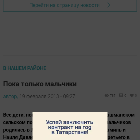
Перейти на страницу новости
В НАШЕМ РАЙОНЕ
Пока только мальчики
автор,
19 февраля 2013 - 09:27
787
0
0
Все дети, появившиеся на свет в январе в Лашманском
сельском поселении, мужского пола. Трое мальчиков
родились в Лашманке, один - в Амирове. Шамиль и
Наиля Давлетшины из Лашманки назвали третьего в