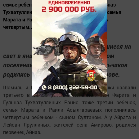
семье ребенка Исламом. Сын Фарита и Гульназ
Тухватуллиных Ранис тоже третий ребенок, семья
Марата и Раили Асылгараевых пополнилась
четвертым...
Все дети, появившиеся на
свет в январе в Лашманском сельском
поселении, мужского пола. Трое мальчиков
родились в Лашманке, один - в Амирове.
Шамиль и Наиля Давлетшины из Лашманки назвали
третьего в семье ребенка Исламом. Сын Фарита и
Гульназ Тухватуллиных Ранис тоже третий ребенок,
семья Марата и Раили Асылгараевых пополнилась
четвертым ребенком - сыном Султаном. А у Айрата и
Лейсан Яруллиных, жителей села Амирово, родился
первенец Айназ.