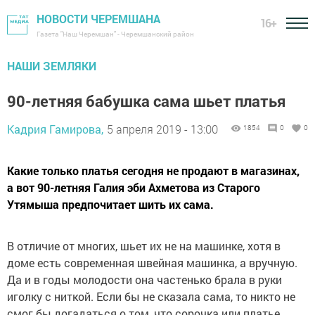
НОВОСТИ ЧЕРЕМШАНА
16+
Газета "Наш Черемшан" - Черемшанский район
НАШИ ЗЕМЛЯКИ
90-летняя бабушка сама шьет платья
Кадрия Гамирова,
5 апреля 2019 - 13:00
1854
0
0
Какие только платья сегодня не продают в магазинах,
а вот 90-летняя Галия эби Ахметова из Старого
Утямыша предпочитает шить их сама.
В отличие от многих, шьет их не на машинке, хотя в
доме есть современная швейная машинка, а вручную.
Да и в годы молодости она частенько брала в руки
иголку с ниткой. Если бы не сказала сама, то никто не
смог бы догадаться о том, что сорочка или платье