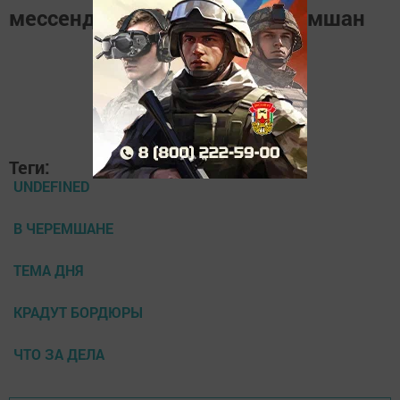
мессенджере
MАХ
Наш Черемшан
Теги:
UNDEFINED
В ЧЕРЕМШАНЕ
ТЕМА ДНЯ
КРАДУТ БОРДЮРЫ
ЧТО ЗА ДЕЛА