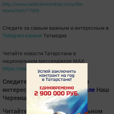
http://www.nashcheremshan.ru/ru/the-
news/item/17000
Следите за самым важным и интересным в
Telegram-канале
Татмедиа
Читайте новости Татарстана в
национальном мессенджере MАХ:
https://max.ru/tatmedia
Следите за самым важным и
интересным в
Телеграм канале
Наш
Черемшан
Читайте новости в национальном