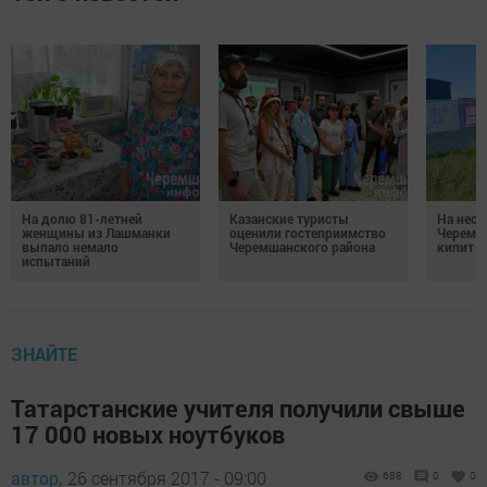
На долю 81-летней
Казанские туристы
На неск
женщины из Лашманки
оценили гостеприимство
Черемш
выпало немало
Черемшанского района
кипит р
испытаний
ЗНАЙТЕ
Татарстанские учителя получили свыше
17 000 новых ноутбуков
автор,
26 сентября 2017 - 09:00
688
0
0