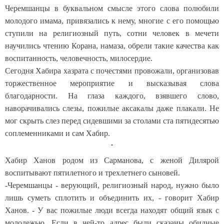
Черемшанцы в буквальном смысле этого слова полюбили
молодого имама, привязались к нему, многие с его помощью
ступили на религиозный путь, сотни человек в мечети
научились чтению Корана, намаза, обрели такие качества как
воспитанность, человечность, милосердие.
Сегодня Хабира хазрата с почестями провожали, организовав
торжественное мероприятие и высказывая слова
благодарности. На глаза каждого, взявшего слово,
наворачивались слезы, пожилые аксакалы даже плакали. Не
мог скрыть слез перед сидевшими за столами ста пятидесятью
соплеменниками и сам Хабир.
Хабир Ханов родом из Сарманова, с женой Дилярой
воспитывают пятилетного и трехлетнего сыновей.
-Черемшанцы - верующий, религиозный народ, нужно было
лишь суметь сплотить и объединить их, - говорит Хабир
Ханов. - У вас пожилые люди всегда находят общий язык с
молодежью. Если в чей-то адрес были сказаны обидные