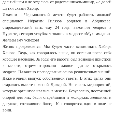
дальнейшем я не отдалюсь от родственников-мишар, - с долей
шутки сказал Хабир.
Имамом в Черемшанской мечети будет работать молодой
специалист. Ибрагим Гилязов родился в Абдикееве,
старокадеевский зять, ему 24 года. Закончил медресе в
Нурлате, сегодня углубляет знания в медресе «Мухаммадия».
Желаем ему успехов!
Жизнь продолжается. Мы будем часто вспоминать Хабира
Ханова. Ведь, как говорилось выше, он оставил после себя
хорошее наследие. За годы его работы был возведен пристрой
к мечети, отремонтировано главное здание, открылось
медресе. Налажено преподавание основ религиозных знаний.
Даже начался выпуск собственной газеты. В этих делах они
старались вместе с женой Дилярой. Не счесть мероприятий,
которые организовывались в мечети. Безусловно, постоянной
опорой для них были старейшины и молодежь, женщины и
девушки, готовившие блюда. Как говорится, один в поле не
воин.