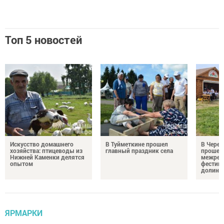
Топ 5 новостей
Искусство домашнего
В Туйметкине прошел
В Черем
хозяйства: птицеводы из
главный праздник села
прошел 
Нижней Каменки делятся
межрег
опытом
фестива
долина
ЯРМАРКИ