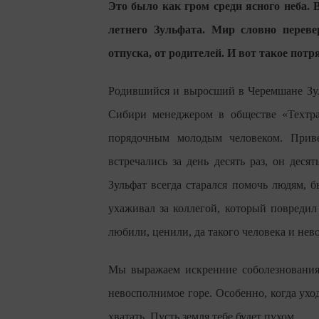
Это было как гром среди ясного неба.
летнего Зульфата. Мир словно переве
отпуска, от родителей. И вот такое пот
Родившийся и выросший в Черемшане Зуль
Сибири менеджером в обществе «Техтра
порядочным молодым человеком. Прив
встречались за день десять раз, он деся
Зульфат всегда старался помочь людям,
ухаживал за коллегой, который повреди
любили, ценили, да такого человека и не
Мы выражаем искренние соболезнования
невосполнимое горе. Особенно, когда ухо
хватать. Пусть земля тебе будет пухом.