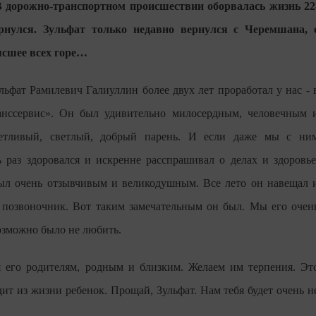
 В дорожно-транспортном происшествии оборвалась жизнь 22
рнулся. Зульфат только недавно вернулся с Черемшана, 
рясшее всех горе…
фат Рамилевич Галиуллин более двух лет проработал у нас - 
нссервис». Он был удивительно милосердным, человечным 
етливый, светлый, добрый парень. И если даже мы с ни
ть раз здоровался и искренне расспрашивал о делах и здоровье
 был очень отзывчивым и великодушным. Все лето он навещал 
л позвоночник. Вот таким замечательным он был. Мы его очен
возможно было не любить.
 его родителям, родным и близким. Желаем им терпения. Эт
дит из жизни ребенок. Прощай, Зульфат. Нам тебя будет очень н