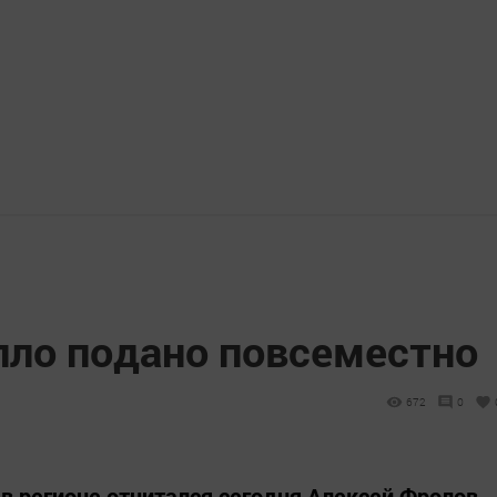
пло подано повсеместно
672
0
в регионе отчитался сегодня Алексей Фролов,