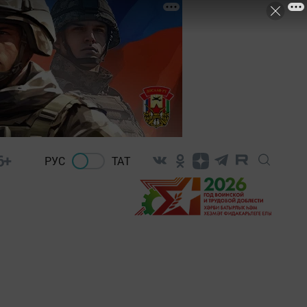
6+
РУС
ТАТ