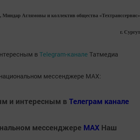
 Миндар Аглямовы и коллектив общества «Техтранссервис»
г. Сургут
интересным в
Telegram-канале
Татмедиа
в национальном мессенджере MАХ:
ым и интересным в
Телеграм канале
ональном мессенджере
MАХ
Наш