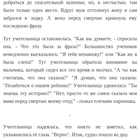
добраться до спасательной шлюпки, но, к несчастью, там
было только одно место. Вдруг муж оттолкнул жену и сам
забрался в лодку. А жена перед смертью крикнула ему
последнюю фразу.
Тут учительница остановилась. "Как вы думаете, - спросила
она. - Что это была за фраза?" Большинство учеников
немедленно высказались: "Я тебя ненавижу!" или "Как же я
была слепа!" Тут учительница обратила внимание на
мальчика, который сидел все это время и молчал. "А ты как
считаешь, что она сказала?" "Я думаю, что она сказала:
"Позаботься о нашем ребенке!" Учительница удивилась: "Ты
знаешь эту историю?" "Нет, просто то же самое сказала моя
мама перед смертью моему отцу," - пожал плечами парнишка.
Учительница надеялась, что никто не заметил, как
увлажнились её глаза. "Верно". Итак, судно пошло ко дну.