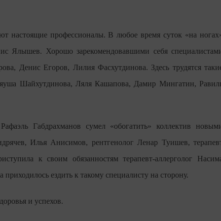
ают настоящие профессионалы. В любое время суток «на ногах
ис Ялышев. Хорошо зарекомендовавшими себя специалистам
ова, Денис Егоров, Лилия Фасхутдинова. Здесь трудятся таки
яуша Шайхутдинова, Ляля Кашапова, Дамир Мингатин, Равил
афаэль Габдрахманов сумел «обогатить» коллектив новым
дрячев, Илья Анисимов, рентгенолог Ленар Туишев, терапев
иступила к своим обязанностям терапевт-аллерголог Насим
 приходилось ездить к такому специалисту на сторону.
оровья и успехов.