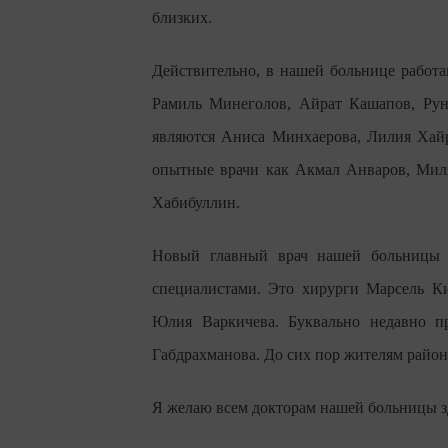
близких.
Действительно, в нашей больнице работ
Рамиль Минеголов, Айрат Кашапов, Рун
являются Аниса Минхаерова, Лилия Хайр
опытные врачи как Акмал Анваров, Мил
Хабибуллин.
Новый главный врач нашей больницы Р
специалистами. Это хирурги Марсель Ки
Юлия Варкичева. Буквально недавно пр
Габдрахманова. До сих пор жителям района
Я желаю всем докторам нашей больницы зд