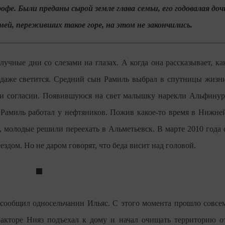
фе. Были преданы сырой земле глава семьи, его годовалая доч
мей, переживших такое горе, на этом не закончились.
учные дни со слезами на глазах. А когда она рассказывает, ка
о даже светится. Средний сын Рамиль выбрал в спутницы жизн
и согласии. Появившуюся на свет малышку нарекли Альфинур
 Рамиль работал у нефтяников. Пожив какое-то время в Нижне
 молодые решили переехать в Альметьевск. В марте 2010 года 
ездом. Но не даром говорят, что беда висит над головой.
е сообщил односельчанин Ильяс. С этого момента прошло совсе
акторе Нияз подъехал к дому и начал очищать территорию о