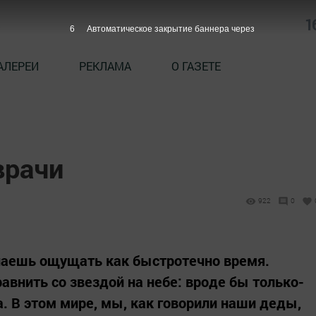
1
5
Автоматическое закрытие баннера через
АЛЕРЕИ
РЕКЛАМА
О ГАЗЕТЕ
врачи
922
0
инаешь ощущать как быстротечно время.
внить со звездой на небе: вроде бы только-
а. В этом мире, мы, как говорили наши деды,