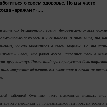
 заботиться о своем здоровье. Но мы часто
огда «прижмет»....
щущать как быстротечно время. Человеческую жизнь можн
только-только зажглась, и уже погасла. В этом мире, мы, ка
 значит, нужно заботиться о своем здоровье. Но мы част
рижмет». Благо, что рядом всегда находятся люди в белы
нуть руку помощи. Настоящий врач пропускает боль пациент
с ним, старается облегчить его состояние и лечит не тольк
м.
ной районной больнице, часто приходится слышать слов
р и другого персонала от поправившихся земляков, их родных 