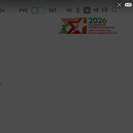
6+
РУС
ТАТ
0