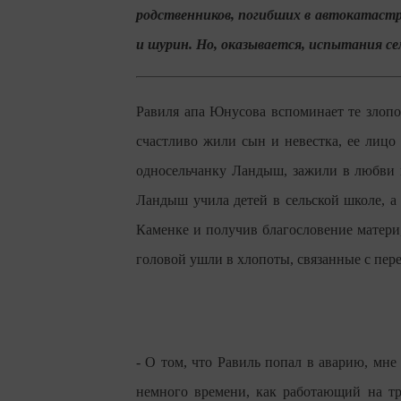
родственников, погибших в автокатастро
и шурин. Но, оказывается, испытания се
Равиля апа Юнусова вспоминает те злопол
счастливо жили сын и невестка, ее лиц
односельчанку Ландыш, зажили в любви 
Ландыш учила детей в сельской школе, а
Каменке и получив благословение матери,
головой ушли в хлопоты, связанные с пере
- О том, что Равиль попал в аварию, мн
немного времени, как работающий на тр