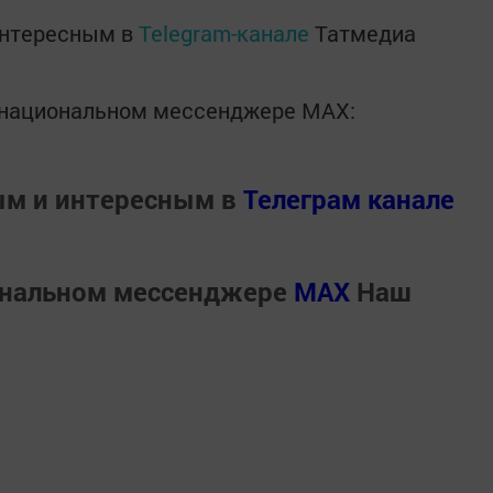
интересным в
Telegram-канале
Татмедиа
в национальном мессенджере MАХ:
ым и интересным в
Телеграм канале
ональном мессенджере
MАХ
Наш