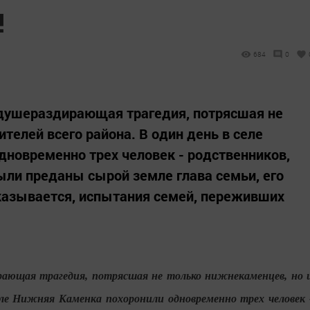
!
684
0
 душераздирающая трагедия, потрясшая не
телей всего района. В один день в селе
новременно трех человек - родственников,
ыли преданы сырой земле глава семьи, его
оказывается, испытания семей, переживших
ирающая трагедия, потрясшая не только нижнекаменцев, но 
еле Нижняя Каменка похоронили одновременно трех человек 