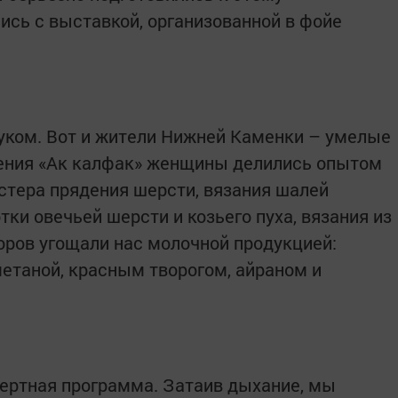
ись с выставкой, организованной в фойе
уком. Вот и жители Нижней Каменки – умелые
ления «Ак калфак» женщины делились опытом
тера прядения шерсти, вязания шалей
ки овечьей шерсти и козьего пуха, вязания из
коров угощали нас молочной продукцией:
метаной, красным творогом, айраном и
ертная программа. Затаив дыхание, мы