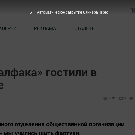
1
5
Автоматическое закрытие баннера через
АЛЕРЕИ
РЕКЛАМА
О ГАЗЕТЕ
лфака» гостили в
е
1152
0
нного отделения общественной организации
» мы учились шить фартуки.