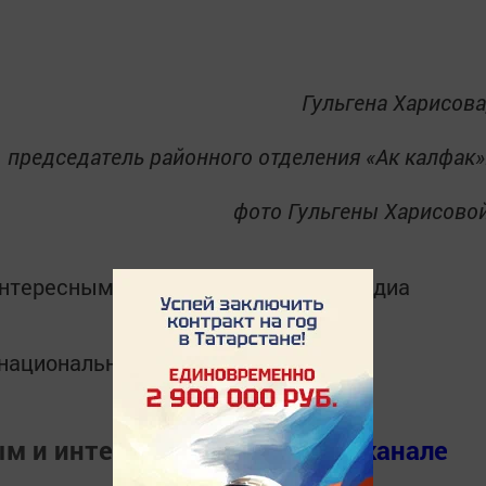
Гульгена Харисова
председатель районного отделения «Ак калфак»
фото Гульгены Харисово
интересным в
Telegram-канале
Татмедиа
в национальном мессенджере MАХ:
ым и интересным в
Телеграм канале