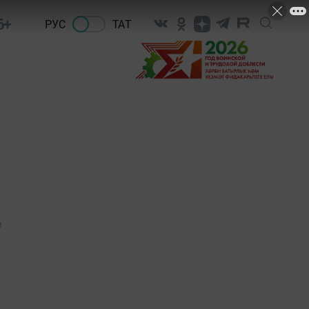
6+
РУС
ТАТ
1