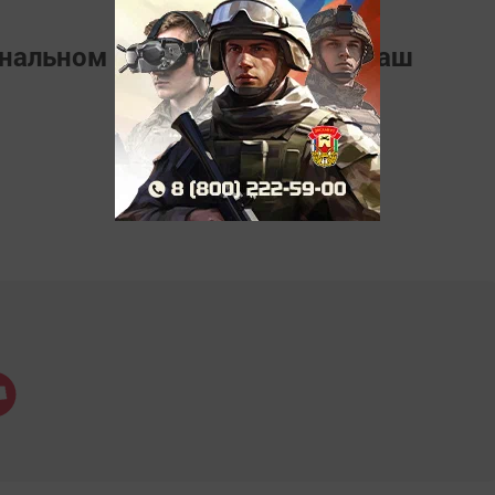
ональном мессенджере
MАХ
Наш