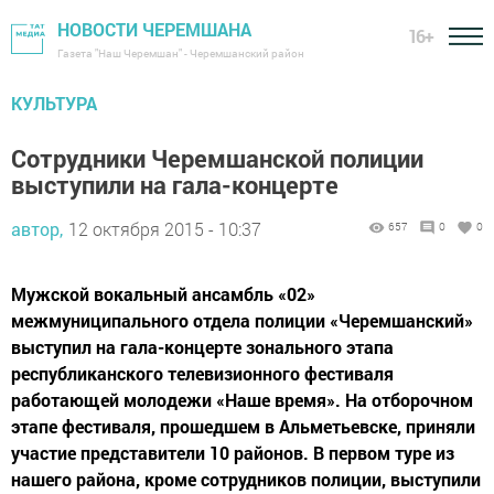
НОВОСТИ ЧЕРЕМШАНА
16+
Газета "Наш Черемшан" - Черемшанский район
КУЛЬТУРА
Сотрудники Черемшанской полиции
выступили на гала-концерте
автор,
12 октября 2015 - 10:37
657
0
0
Мужской вокальный ансамбль «02»
межмуниципального отдела полиции «Черемшанский»
выступил на гала-концерте зонального этапа
республиканского телевизионного фестиваля
работающей молодежи «Наше время». На отборочном
этапе фестиваля, прошедшем в Альметьевске, приняли
участие представители 10 районов. В первом туре из
нашего района, кроме сотрудников полиции, выступили