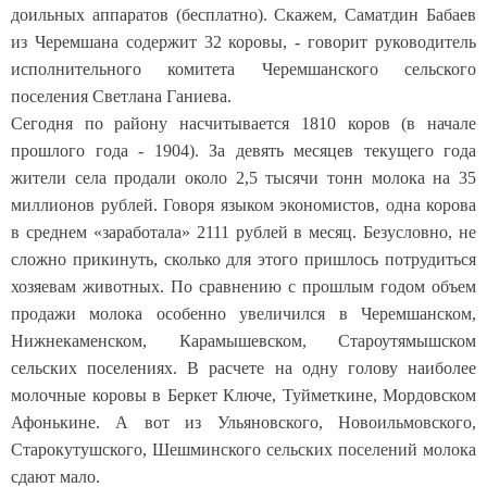
доильных аппаратов (бесплатно). Скажем, Саматдин Бабаев
из Черемшана содержит 32 коровы, - говорит руководитель
исполнительного комитета Черемшанского сельского
поселения Светлана Ганиева.
Сегодня по району насчитывается 1810 коров (в начале
прошлого года - 1904). За девять месяцев текущего года
жители села продали около 2,5 тысячи тонн молока на 35
миллионов рублей. Говоря языком экономистов, одна корова
в среднем «заработала» 2111 рублей в месяц. Безусловно, не
сложно прикинуть, сколько для этого пришлось потрудиться
хозяевам животных. По сравнению с прошлым годом объем
продажи молока особенно увеличился в Черемшанском,
Нижнекаменском, Карамышевском, Староутямышском
сельских поселениях. В расчете на одну голову наиболее
молочные коровы в Беркет Ключе, Туйметкине, Мордовском
Афонькине. А вот из Ульяновского, Новоильмовского,
Старокутушского, Шешминского сельских поселений молока
сдают мало.