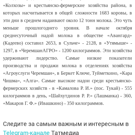
«Колхозы» и крестьянско-фермерские хозяйства района, в
которых насчитывается в общей сложности 1683 коровы, в
эти дни в среднем надаивают около 12 тонн молока. Это чуть
меньше прошлогоднего уровня. В начале октября
среднесуточный надой молока в обществе «Авангард»
(Кадеево) составил 2653, в Сульче» - 2128, в «Утямыше» -
1297, в «ЧеремшанАГРО» - 1200 килограммов. Эти хозяйства
удерживают лидерство. Самые низкие показатели
производства и продажи молока в отделениях хозяйства
«Агроуслуги Черемшан», в Беркет Ключе, Туйметкино, «Кара
Чишма», «Алга». Самые высокие надои среди крестьянско-
фермерских хозяйств - в «Камалова Р. И.» (пос. Тукай) - 555
килограммов в день, «Шайхутдинов Р. Р.» (Лашманка) - 360,
«Макаров Г. Ф.» (Ивашкино) - 350 килограммов.
Следите за самым важным и интересным в
Telegram-канале
Татмедиа