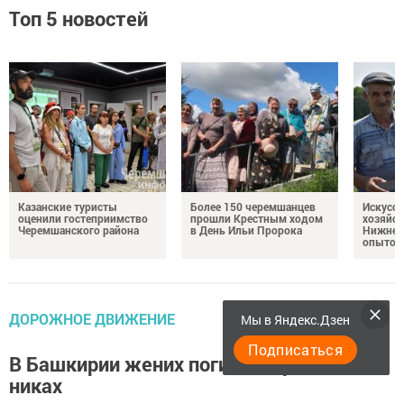
Топ 5 новостей
Казанские туристы
Более 150 черемшанцев
Искусс
оценили гостеприимство
прошли Крестным ходом
хозяйст
Черемшанского района
в День Ильи Пророка
Нижней
опытом
ДОРОЖНОЕ ДВИЖЕНИЕ
Мы в Яндекс.Дзен
Подписаться
В Башкирии жених погиб по пути на
никах