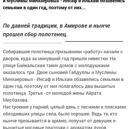
и Муслимы Минхаеровых - Инсаф и Ильхам обзавелись
семьями в один год, поэтому от них...
По давней традиции, в Амирове и нынче
прошел сбор полотенец.
Собиравшие полотенца призывники «работу» начали с
дворов, куда за минувший год пришли невестки. На
улице Байкальская таких домов с молодушками
оказалось три. Двое сыновей Габдуллы и Муслимы
Минхаеровых - Инсаф и Ильхам обзавелись семьями в
один год, поэтому от них полагалось два вышитых
полотенца. Третье - от молодой жены Айрата
Мисбахова.
Настроение у парней, целый день с песнями и плясками
обходивших улицы села, было хорошее. Ведь те, кто
нынче призывается в армию, получат от девушек и
вышитые носовые платочки с ароматом духов.