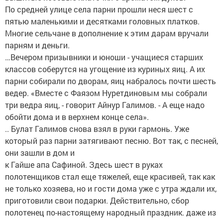
По средней улице села парни прошли неся шест с
пятью маленькими и десятками головных платков.
Многие сельчане в дополнение к этим дарам вручали
парням и деньги.
…Вечером призывники и юноши - учащиеся старших
классов соберутся на угощение из куриных яиц. А их
парни собирали по дворам, яиц набралось почти шесть
ведер. «Вместе с Фаязом Нуретдиновым мы собрали
три ведра яиц, - говорит Айнур Галимов. - А еще надо
обойти дома и в верхнем конце села».
.. Булат Галимов снова взял в руки гармонь. Уже
который раз парни затягивают песню. Вот так, с песней,
они зашли в дом и
к Гайше апа Сафиной. Здесь шест в руках
полотенщиков стал еще тяжелей, еще красивей, так как
не только хозяева, но и гости дома уже с утра ждали их,
приготовили свои подарки. Действительно, сбор
полотенец по-настоящему народный праздник. даже из