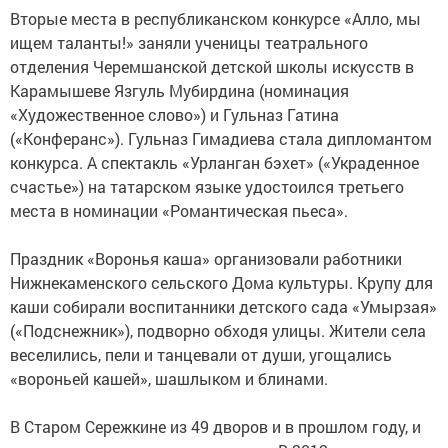
Вторые места в республиканском конкурсе «Алло, мы
ищем таланты!» заняли ученицы театрального
отделения Черемшанской детской школы искусств в
Карамышеве Язгуль Мубирдина (номинация
«Художественное слово») и Гульназ Гатина
(«Конферанс»). Гульназ Гимадиева стала дипломантом
конкурса. А спектакль «Урланган бэхет» («Украденное
счастье») на татарском языке удостоился третьего
места в номинации «Романтическая пьеса».
Праздник «Воронья каша» организовали работники
Нижнекаменского сельского Дома культуры. Крупу для
каши собирали воспитанники детского сада «Умырзая»
(«Подснежник»), подворно обходя улицы. Жители села
веселились, пели и танцевали от души, угощались
«вороньей кашей», шашлыком и блинами.
В Старом Сережкине из 49 дворов и в прошлом году, и