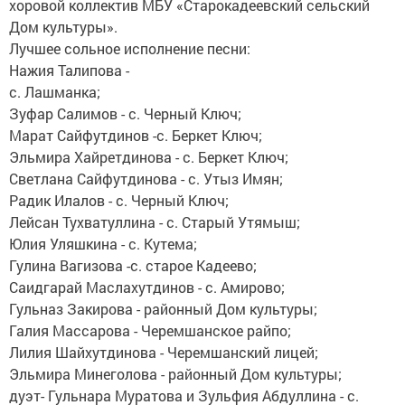
хоровой коллектив МБУ «Старокадеевский сельский
Дом культуры».
Лучшее сольное исполнение песни:
Нажия Талипова -
с. Лашманка;
Зуфар Салимов - с. Черный Ключ;
Марат Сайфутдинов -с. Беркет Ключ;
Эльмира Хайретдинова - с. Беркет Ключ;
Светлана Сайфутдинова - с. Утыз Имян;
Радик Илалов - с. Черный Ключ;
Лейсан Тухватуллина - с. Старый Утямыш;
Юлия Уляшкина - с. Кутема;
Гулина Вагизова -с. старое Кадеево;
Саидгарай Маслахутдинов - с. Амирово;
Гульназ Закирова - районный Дом культуры;
Галия Массарова - Черемшанское райпо;
Лилия Шайхутдинова - Черемшанский лицей;
Эльмира Минеголова - районный Дом культуры;
дуэт- Гульнара Муратова и Зульфия Абдуллина - с.