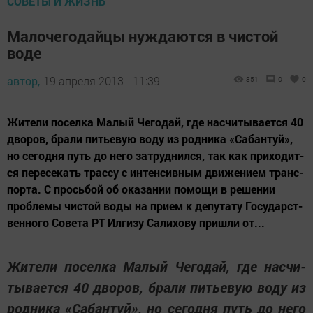
СОВЕТЫ И ЖИЗНЬ
Малочегодайцы нуждаются в чистой
воде
автор,
19 апреля 2013 - 11:39
851
0
0
Жи­те­ли по­сел­ка Ма­лый Че­го­дай, где нас­чи­ты­ва­ет­ся 40
дво­ров, бра­ли пить­е­вую во­ду из род­ни­ка «Са­бан­туй»,
но се­год­ня путь до не­го зат­руд­нил­ся, так как при­хо­дит­
ся пе­ре­се­кать трас­су с ин­тен­сив­ным дви­же­ни­ем транс­
пор­та. С прось­бой об ока­за­нии по­мо­щи в ре­ше­нии
проб­ле­мы чис­той во­ды на при­ем к де­пу­та­ту Го­су­дарст­
вен­но­го Со­ве­та РТ Ил­ги­зу Са­ли­хо­ву приш­ли от...
Жи­те­ли по­сел­ка Ма­лый Че­го­дай, где нас­чи­
ты­ва­ет­ся 40 дво­ров, бра­ли пить­е­вую во­ду из
род­ни­ка «Са­бан­туй», но се­год­ня путь до не­го