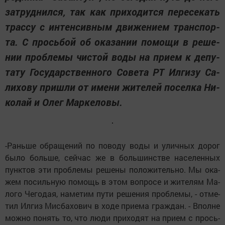
зат­руд­нил­ся, так как при­хо­дит­ся пе­ре­се­кать
трас­су с ин­тен­сив­ным дви­же­ни­ем транс­пор­
та. С прось­бой об ока­за­нии по­мо­щи в ре­ше­
нии проб­ле­мы чис­той во­ды на при­ем к де­пу­
та­ту Го­су­дарст­вен­но­го Со­ве­та РТ Ил­ги­зу Са­
ли­хо­ву приш­ли от име­ни жи­те­лей по­сел­ка Ни­
ко­лай и Олег Мар­ке­ло­вы.
-Рань­ше об­ра­ще­ний по по­во­ду во­ды и улич­ных до­рог
бы­ло боль­ше, сей­час же в боль­шинст­ве на­се­лен­ных
пунк­тов эти проб­ле­мы ре­ше­ны по­ло­жи­тель­но. Мы ока­
жем по­силь­ную по­мощь в этом воп­ро­се и жи­те­лям Ма­
ло­го Че­го­дая, на­ме­тим пу­ти ре­ше­ния проб­ле­мы, - от­ме­
тил Ил­гиз Мис­ба­хо­вич в хо­де при­е­ма граж­дан. - Впол­не
мож­но по­нять то, что лю­ди при­хо­дят на при­ем с прось­