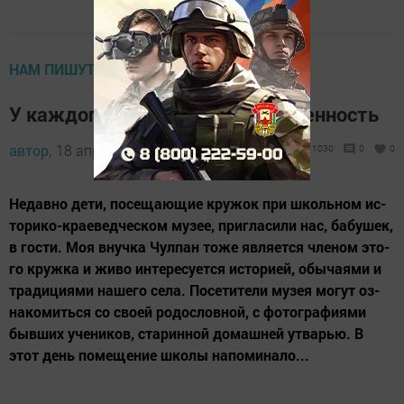
НАМ ПИШУТ
У каждого поколения своя особенность
автор,
18 апреля 2013 - 09:43
1030
0
0
Не­дав­но де­ти, по­се­ща­ю­щие кру­жок при школь­ном ис­
то­ри­ко-кра­е­вед­чес­ком му­зее, приг­ла­си­ли нас, ба­бу­шек,
в гос­ти. Моя внуч­ка Чул­пан то­же яв­ля­ет­ся чле­ном это­
го круж­ка и жи­во ин­те­ре­су­ет­ся ис­то­ри­ей, обы­ча­я­ми и
тра­ди­ци­я­ми на­ше­го се­ла. По­се­ти­те­ли му­зея мо­гут оз­
на­ко­мить­ся со сво­ей ро­дос­лов­ной, с фо­тог­ра­фи­я­ми
быв­ших уче­ни­ков, ста­рин­ной до­маш­ней ут­варью. В
этот день по­ме­ще­ние шко­лы на­по­ми­на­ло...