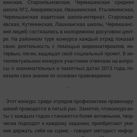
кинс­кая, Ста­ро­иль­мовс­кая, Че­рем­шанс­кая сред­няя
шко­ла №2, Ак­ки­ре­евс­кая, Иваш­кинс­кая, Уты­зи­мянс­кая,
Че­рем­шанс­кая ка­детс­кая шко­ла-ин­тер­нат, Ста­ро­ка­де­
евс­кая, Ку­те­минс­кая, Лаш­манс­кая школы, Че­рем­шанс­
кий ли­цей) сос­тя­за­лись в мо­ло­деж­ном до­су­го­вом цент­
ре. На ра­йон­ном ту­ре кон­кур­са каж­дый от­ряд по­ка­зал
свою де­я­тель­ность с по­мощью ви­де­о­ма­те­ри­а­лов, ин­
тервью, пе­сен, за­щи­щал свой со­ци­аль­ный про­ект. В ин­
тел­лек­ту­аль­ном кон­кур­се участ­ни­ки от­ве­ча­ли на воп­ро­
сы о зна­ме­на­тель­ных и па­мят­ных да­тах 2013 го­да, по­
ка­за­ли свои зна­ния по ос­но­вам пра­во­ве­де­ния.
- Этот кон­курс сре­ди от­ря­дов про­фи­лак­ти­ки пра­во­на­ру­
ше­ний про­во­дит­ся в пя­тый раз. За­мет­но, чтокон­кур­сан­
ты с каж­дым го­дом ста­но­вят­ся бо­лее ак­тив­ны­ми, твор­
чес­ки под­хо­дят к каж­до­му за­да­нию, при­об­ре­та­ют уме­
ние дер­жать се­бя на сце­не, - го­во­рит ме­то­дист ин­фор­