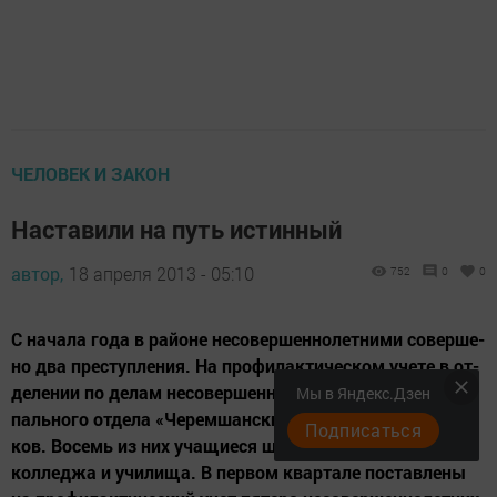
ЧЕЛОВЕК И ЗАКОН
Наставили на путь истинный
автор,
18 апреля 2013 - 05:10
752
0
0
С начала года в ра­йо­не не­со­вер­шен­но­лет­ни­ми со­вер­ше­
но два прес­туп­ле­ния. На про­фи­лак­ти­чес­ком уче­те в от­
де­ле­нии по де­лам не­со­вер­шен­но­лет­них меж­му­ни­ци­
Мы в Яндекс.Дзен
паль­но­го от­де­ла «Че­рем­шанс­кий» сос­то­ят 12 под­рост­
Подписаться
ков. Во­семь из них уча­щи­е­ся школ, трое - тех­ни­ку­ма,
кол­лед­жа и учи­ли­ща. В пер­вом квар­та­ле пос­тав­ле­ны