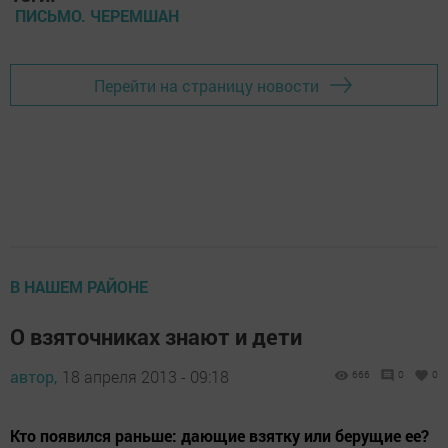
ПИСЬМО. ЧЕРЕМШАН
Перейти на страницу новости
В НАШЕМ РАЙОНЕ
О взяточниках знают и дети
автор,
18 апреля 2013 - 09:18
666
0
0
Кто по­я­вил­ся рань­ше: да­ю­щие взят­ку или бе­ру­щие ее?