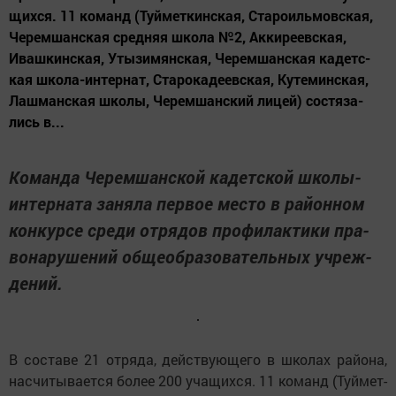
щих­ся. 11 ко­манд (Туй­мет­кинс­кая, Ста­ро­иль­мовс­кая,
Че­рем­шанс­кая сред­няя шко­ла №2, Ак­ки­ре­евс­кая,
Иваш­кинс­кая, Уты­зи­мянс­кая, Че­рем­шанс­кая ка­детс­
кая шко­ла-ин­тер­нат, Ста­ро­ка­де­евс­кая, Ку­те­минс­кая,
Лаш­манс­кая школы, Че­рем­шанс­кий ли­цей) сос­тя­за­
лись в...
Ко­ман­да Че­рем­шанс­кой ка­детс­кой шко­лы-
ин­тер­на­та за­ня­ла пер­вое мес­то в ра­йон­ном
кон­кур­се сре­ди от­ря­дов про­фи­лак­ти­ки пра­
во­на­ру­ше­ний об­ще­об­ра­зо­ва­тель­ных уч­реж­
де­ний.
В сос­та­ве 21 от­ря­да, дейст­ву­ю­ще­го в шко­лах ра­йо­на,
нас­чи­ты­ва­ет­ся бо­лее 200 уча­щих­ся. 11 ко­манд (Туй­мет­