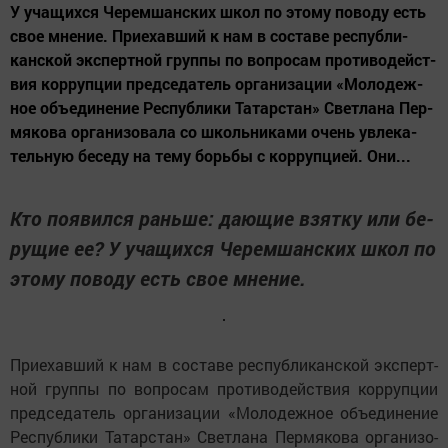
У уча­щих­ся Че­рем­шанс­ких школ по это­му по­во­ду есть
свое мне­ние. При­е­хав­ший к нам в сос­та­ве рес­пуб­ли­
канс­кой экс­перт­ной груп­пы по воп­ро­сам про­ти­во­дейст­
вия кор­руп­ции пред­се­да­тель ор­га­ни­за­ции «Мо­ло­деж­
ное объ­е­ди­не­ние Рес­пуб­ли­ки Та­тарс­тан» Свет­ла­на Пер­
мя­ко­ва ор­га­ни­зо­ва­ла со школь­ни­ка­ми очень ув­ле­ка­
тель­ную бе­се­ду на те­му борь­бы с кор­руп­ци­ей. Они...
Кто по­я­вил­ся рань­ше: да­ю­щие взят­ку или бе­
ру­щие ее? У уча­щих­ся Че­рем­шанс­ких школ по
это­му по­во­ду есть свое мне­ние.
При­е­хав­ший к нам в сос­та­ве рес­пуб­ли­канс­кой экс­перт­
ной груп­пы по воп­ро­сам про­ти­во­дейст­вия кор­руп­ции
пред­се­да­тель ор­га­ни­за­ции «Мо­ло­деж­ное объ­е­ди­не­ние
Рес­пуб­ли­ки Та­тарс­тан» Свет­ла­на Пер­мя­ко­ва ор­га­ни­зо­