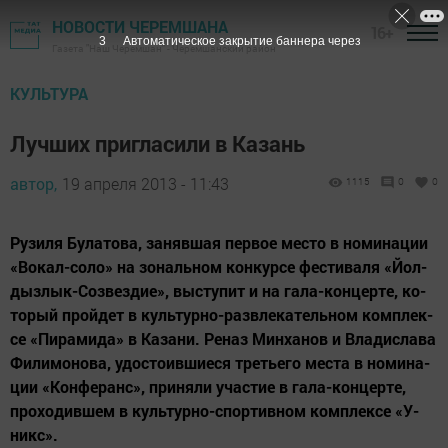
НОВОСТИ ЧЕРЕМШАНА
16+
2
Автоматическое закрытие баннера через
Газета "Наш Черемшан" - Черемшанский район
КУЛЬТУРА
Лучших пригласили в Казань
автор,
19 апреля 2013 - 11:43
1115
0
0
Ру­зи­ля Бу­ла­то­ва, за­няв­шая пер­вое мес­то в но­ми­на­ции
«Во­кал-со­ло» на зо­наль­ном кон­кур­се фес­ти­ва­ля «Йол­
дыз­лык-Соз­вез­ди­е», выс­ту­пит и на га­ла-кон­цер­те, ко­
то­рый прой­дет в куль­тур­но-разв­ле­ка­тель­ном комп­лек­
се «Пи­ра­ми­да» в Ка­за­ни. Ре­наз Мин­ха­нов и Вла­дис­ла­ва
Фи­ли­мо­но­ва, удос­то­ив­ши­е­ся треть­е­го мес­та в но­ми­на­
ции «Кон­фе­ранс», при­ня­ли учас­тие в га­ла-кон­цер­те,
про­хо­див­шем в куль­тур­но-спор­тив­ном комп­лек­се «У­
никс».