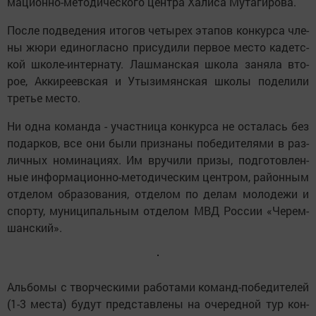
ма­ци­он­но-ме­то­ди­чес­ко­го цент­ра Ха­ли­са Му­та­ги­ро­ва.
Пос­ле под­ве­де­ния ито­гов че­ты­рех эта­пов кон­кур­са чле­
ны жю­ри еди­ног­лас­но при­су­ди­ли пер­вое мес­то ка­детс­
кой шко­ле-ин­тер­на­ту. Лаш­манс­кая шко­ла за­ня­ла вто­
рое, Ак­ки­ре­евс­кая и Уты­зи­мянс­кая шко­лы по­де­ли­ли
третье мес­то.
Ни од­на ко­ман­да - участ­ни­ца кон­кур­са не ос­та­лась без
по­дар­ков, все они бы­ли приз­на­ны по­бе­ди­те­ля­ми в раз­
лич­ных но­ми­на­ци­ях. Им вру­чи­ли при­зы, под­го­тов­лен­
ные ин­фор­ма­ци­он­но-ме­то­ди­чес­ким цент­ром, ра­йон­ным
от­де­лом об­ра­зо­ва­ния, от­де­лом по де­лам мо­ло­де­жи и
спор­ту, му­ни­ци­паль­ным от­де­лом МВД Рос­сии «Че­рем­
шанс­кий».
Аль­бо­мы с твор­чес­ки­ми ра­бо­та­ми ко­манд-по­бе­ди­те­лей
(1-3 мес­та) бу­дут предс­тав­ле­ны на оче­ред­ной тур кон­