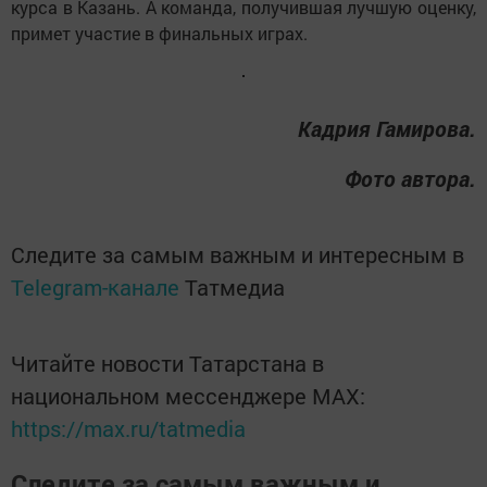
кур­са в Ка­зань. А ко­ман­да, по­лу­чив­шая луч­шую оцен­ку,
при­мет учас­тие в фи­наль­ных иг­рах.
Кад­рия Га­ми­ро­ва.
Фото автора.
Следите за самым важным и интересным в
Telegram-канале
Татмедиа
Читайте новости Татарстана в
национальном мессенджере MАХ:
https://max.ru/tatmedia
Следите за самым важным и