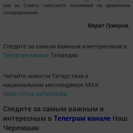
ние из Со­ве­та сельс­ко­го по­се­ле­ния на вре­мен­ное
складирование.
Ма­рат Гу­ме­ров.
Следите за самым важным и интересным в
Telegram-канале
Татмедиа
Читайте новости Татарстана в
национальном мессенджере MАХ:
https://max.ru/tatmedia
Следите за самым важным и
интересным в
Телеграм канале
Наш
Черемшан