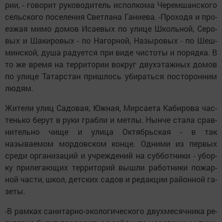
рии, - го­во­рит ру­ко­во­ди­тель ис­пол­ко­ма Че­рем­шанс­ко­го
сельс­ко­го по­се­ле­ния Свет­ла­на Га­ни­е­ва. -П­ро­хо­дя и про­
ез­жая ми­мо до­мов Иса­е­вых по ули­це Школь­ной, Се­ро­
вых и Ша­ки­ро­вых - по На­гор­ной, На­зы­ро­вых - по Шеш­
минс­кой, ду­ша ра­ду­ет­ся при ви­де чис­то­ты и по­ряд­ка. В
то же вре­мя на тер­ри­то­рии вок­руг двухэтажных до­мов
по ули­це Та­тарс­тан приш­лось уби­раться пос­то­рон­ним
лю­дям.
Жи­те­ли улиц Са­до­вая, Юж­ная, Мир­са­е­та Ка­би­ро­ва час­
тень­ко бе­рут в ру­ки граб­ли и мет­лы. Нын­че ста­ла срав­
ни­тель­но чи­ще и ули­ца Ок­тябрьс­кая - в так
называемом мордовском конце. Од­ни­ми из пер­вых
сре­ди ор­га­ни­за­ций и уч­реж­де­ний на суб­бот­ни­ки - убор­
ку при­ле­га­ю­щих тер­ри­то­рий выш­ли ра­бот­ни­ки по­жар­
ной час­ти, школ, детс­ких садов и ре­дак­ции ра­йон­ной га­
зе­ты.
-В рам­ках са­ни­тар­но-эко­ло­ги­чес­ко­го двух­ме­сяч­ни­ка ре­