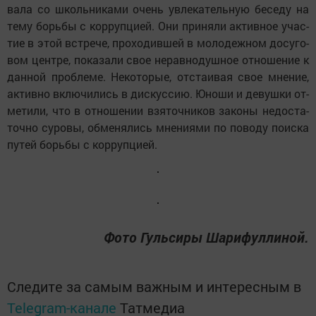
ва­ла со школь­ни­ка­ми очень ув­ле­ка­тель­ную бе­се­ду на
те­му борь­бы с кор­руп­ци­ей. Они при­ня­ли ак­тив­ное учас­
тие в этой вст­ре­че, про­хо­див­шей в мо­ло­деж­ном до­су­го­
вом цент­ре, по­ка­за­ли свое не­рав­но­душ­ное от­но­ше­ние к
дан­ной проб­ле­ме. Не­ко­то­рые, отс­та­и­вая свое мне­ние,
ак­тив­но вк­лю­чи­лись в дис­кус­сию. Юно­ши и де­вуш­ки от­
ме­ти­ли, что в от­но­ше­нии взя­точ­ни­ков за­ко­ны не­дос­та­
точ­но су­ро­вы, об­ме­ня­лись мне­ни­я­ми по по­во­ду по­ис­ка
пу­тей борь­бы с кор­руп­ци­ей.
Фото Гульсиры Шарифуллиной.
Следите за самым важным и интересным в
Telegram-канале
Татмедиа