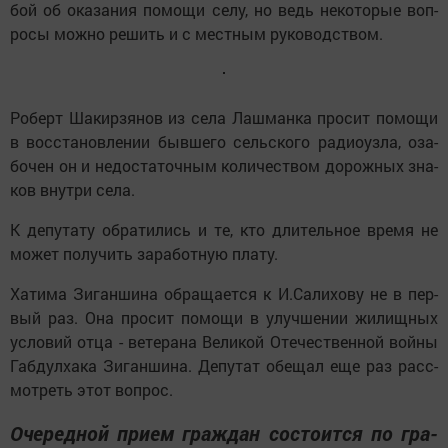
бой об ока­за­ния по­мо­щи се­лу, но ведь не­ко­то­рые воп­
ро­сы мож­но ре­шить и с мест­ным ру­ко­водст­вом.
Ро­берт Ша­кир­зя­нов из се­ла Лаш­ман­ка про­сит по­мо­щи
в восс­та­нов­ле­нии быв­ше­го сельс­ко­го ра­дио­уз­ла, оза­
бо­чен он и не­дос­та­точ­ным количеством до­рож­ных зна­
ков внут­ри се­ла.
К де­пу­та­ту об­ра­ти­лись и те, кто дли­тель­ное вре­мя не
мо­жет по­лу­чить за­ра­бот­ную пла­ту.
Ха­ти­ма Зи­ган­ши­на об­ра­ща­ет­ся к И.Са­ли­хо­ву не в пер­
вый раз. Она про­сит по­мо­щи в улуч­ше­нии жи­лищ­ных
ус­ло­вий от­ца - ве­те­ра­на Ве­ли­кой Оте­чест­вен­ной вой­ны
Габ­дул­ха­ка Зи­ган­ши­на. Де­пу­тат обе­щал еще раз расс­
мот­реть этот воп­рос.
Оче­ред­ной при­ем граж­дан сос­то­ит­ся по гра­