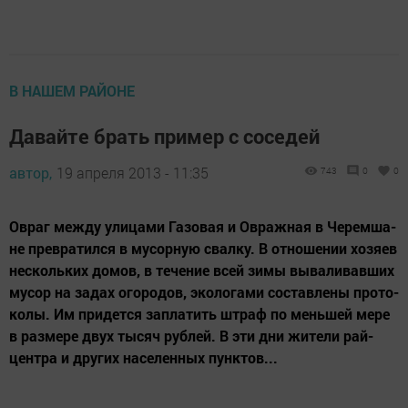
В НАШЕМ РАЙОНЕ
Давайте брать пример с соседей
автор,
19 апреля 2013 - 11:35
743
0
0
Ов­раг меж­ду ули­ца­ми Га­зо­вая и Ов­раж­ная в Че­рем­ша­
не прев­ра­тил­ся в му­сор­ную свал­ку. В от­но­ше­нии хо­зя­ев
нес­коль­ких до­мов, в те­че­ние всей зи­мы вы­вал­и­вав­ших
му­сор на за­дах ого­ро­дов, эко­ло­га­ми сос­тав­ле­ны про­то­
ко­лы. Им при­дет­ся зап­ла­тить шт­раф по мень­шей ме­ре
в раз­ме­ре двух ты­сяч руб­лей. В эти дни жи­те­ли рай­
цент­ра и дру­гих на­се­лен­ных пунк­тов...