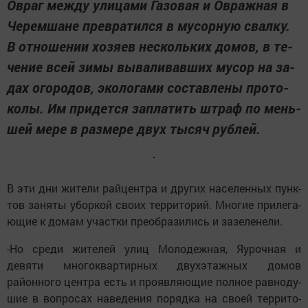
Ов­раг меж­ду ули­ца­ми Га­зо­вая и Ов­раж­ная в
Че­рем­ша­не прев­ра­тил­ся в му­сор­ную свал­ку.
В от­но­ше­нии хо­зя­ев нес­коль­ких до­мов, в те­
че­ние всей зи­мы вы­вал­и­вав­ших му­сор на за­
дах ого­ро­дов, эко­ло­га­ми сос­тав­ле­ны про­то­
ко­лы. Им при­дет­ся зап­ла­тить шт­раф по мень­
шей ме­ре в раз­ме­ре двух ты­сяч руб­лей.
В эти дни жи­те­ли рай­цент­ра и дру­гих на­се­лен­ных пунк­
тов за­ня­ты убор­кой сво­их тер­ри­то­рий. Мно­гие при­ле­га­
ю­щие к до­мам участ­ки пре­об­ра­зи­лись и за­зе­ле­не­ли.
-Но сре­ди жи­те­лей улиц Мо­ло­деж­ная, Яу­роч­ная и
девяти мно­гок­вар­тир­ных двухэ­таж­ных до­мов
районного центра есть и про­яв­ля­ю­щие пол­ное рав­но­ду­
шие в воп­ро­сах на­ве­де­ния по­ряд­ка на сво­ей тер­ри­то­