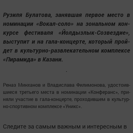
Ру­зи­ля Бу­ла­то­ва, за­няв­шая пер­вое мес­то в
но­ми­на­ции «Во­кал-со­ло» на зо­наль­ном кон­
кур­се фес­ти­ва­ля «Йол­дыз­лык-Соз­вез­ди­е»,
выс­ту­пит и на га­ла-кон­цер­те, ко­то­рый прой­
дет в куль­тур­но-разв­ле­ка­тель­ном комп­лек­се
«Пи­ра­ми­да» в Ка­за­ни.
Ре­наз Мин­ха­нов и Вла­дис­ла­ва Фи­ли­мо­но­ва, удос­то­ив­
ши­е­ся треть­е­го мес­та в но­ми­на­ции «Кон­фе­ранс», при­
ня­ли учас­тие в га­ла-кон­цер­те, про­хо­див­шем в куль­тур­
но-спор­тив­ном комп­лек­се «У­никс».
Следите за самым важным и интересным в