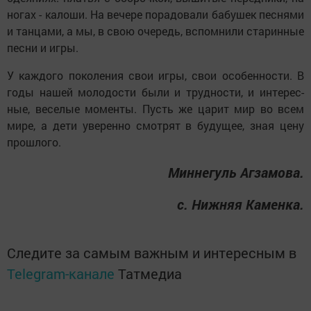
но­гах - ка­ло­ши. На ве­че­ре по­ра­до­ва­ли ба­бу­шек пес­ня­ми
и тан­ца­ми, а мы, в свою оче­редь, вс­пом­ни­ли ста­рин­ные
пес­ни и иг­ры.
У каж­до­го по­ко­ле­ния свои иг­ры, свои осо­бен­нос­ти. В
го­ды на­шей мо­ло­дос­ти бы­ли и труд­нос­ти, и ин­те­рес­
ные, ве­се­лые мо­мен­ты. Пусть же ца­рит мир во всем
ми­ре, а де­ти уве­рен­но смот­рят в бу­ду­щее, зная це­ну
прош­ло­го.
Мин­не­гуль Аг­за­мо­ва.
с. Ниж­няя Ка­мен­ка.
Следите за самым важным и интересным в
Telegram-канале
Татмедиа