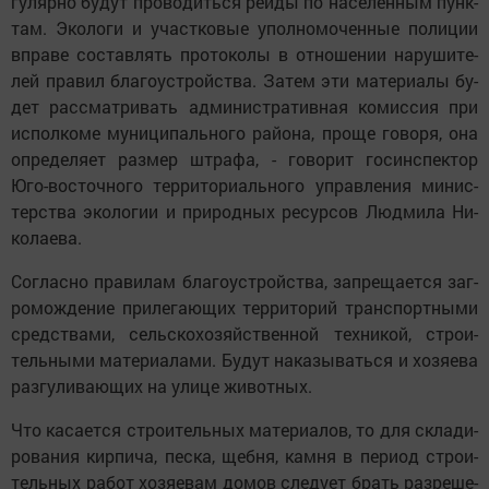
гу­ляр­но бу­дут про­во­дить­ся рей­ды по на­се­лен­ным пунк­
там. Эко­ло­ги и участ­ко­вые упол­но­мо­чен­ные по­ли­ции
вп­ра­ве сос­тав­лять про­то­ко­лы в от­но­ше­нии на­ру­ши­те­
лей пра­вил бла­гоуст­ройст­ва. За­тем эти ма­те­ри­а­лы бу­
дет расс­мат­ри­вать ад­ми­нист­ра­тив­ная ко­мис­сия при
ис­пол­ко­ме му­ни­ци­паль­но­го ра­йо­на, про­ще го­во­ря, она
оп­ре­де­ля­ет раз­мер шт­ра­фа, - го­во­рит го­синс­пек­тор
Юго-вос­точ­но­го тер­ри­то­ри­аль­но­го уп­рав­ле­ния ми­нис­
терст­ва эко­ло­гии и при­род­ных ре­сур­сов Люд­ми­ла Ни­
ко­ла­е­ва.
Сог­лас­но пра­ви­лам бла­гоуст­ройст­ва, зап­ре­ща­ет­ся заг­
ро­мож­де­ние при­ле­га­ю­щих тер­ри­то­рий транс­порт­ны­ми
средст­ва­ми, сельс­ко­хо­зяйст­вен­ной тех­ни­кой, ст­ро­и­
тель­ны­ми ма­те­ри­а­ла­ми. Бу­дут на­ка­зы­вать­ся и хо­зя­е­ва
раз­гу­ли­ва­ю­щих на ули­це жи­вот­ных.
Что ка­са­ет­ся ст­ро­и­тель­ных ма­те­ри­а­лов, то для ск­ла­ди­
ро­ва­ния кир­пи­ча, пес­ка, щеб­ня, кам­ня в пе­ри­од ст­ро­и­
тель­ных ра­бот хо­зя­е­вам до­мов сле­ду­ет брать раз­ре­ше­