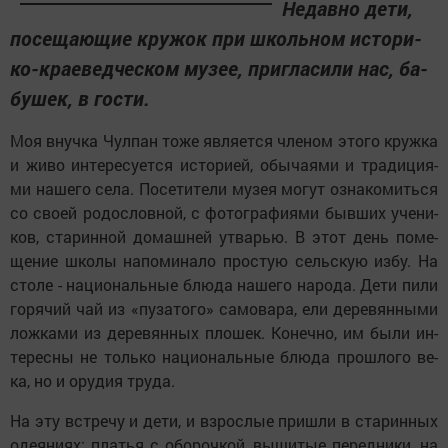
Не­дав­но де­ти,
по­се­ща­ю­щие кру­жок при школь­ном ис­то­ри­
ко-кра­е­вед­чес­ком му­зее, приг­ла­си­ли нас, ба­
бу­шек, в гос­ти.
Моя внуч­ка Чул­пан то­же яв­ля­ет­ся чле­ном это­го круж­ка
и жи­во ин­те­ре­су­ет­ся ис­то­ри­ей, обы­ча­я­ми и тра­ди­ци­я­
ми на­ше­го се­ла. По­се­ти­те­ли му­зея мо­гут оз­на­ко­мить­ся
со сво­ей ро­дос­лов­ной, с фо­тог­ра­фи­я­ми быв­ших уче­ни­
ков, ста­рин­ной до­маш­ней ут­варью. В этот день по­ме­
ще­ние шко­лы на­по­ми­на­ло прос­тую сельс­кую из­бу. На
сто­ле - на­ци­о­наль­ные блю­да на­ше­го на­ро­да. Де­ти пи­ли
го­ря­чий чай из «пу­за­то­го» са­мо­ва­ра, ели де­ре­вян­ны­ми
лож­ка­ми из де­ре­вян­ных пло­шек. Ко­неч­но, им бы­ли ин­
те­рес­ны не толь­ко на­ци­о­наль­ные блю­да прош­ло­го ве­
ка, но и ору­дия тру­да.
На эту вст­ре­чу и де­ти, и вз­рос­лые приш­ли в ста­рин­ных
оде­я­ни­ях: платья с оборочкой, вышитые передники, на