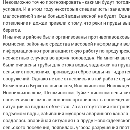
Невозможно точно прогнозировать - какими будут погод
условия. И в этом году некоторые специалисты заявляли,
малоснежной зимы большой воды весной не будет. Одна
потепление и дожди привели к тому, что реки и пруды вы
берегов.
И нынче в районе были организованы противопаводков
комиссии, районные средства массовой информации ве
информационно-пропагандистскую работу по предупре
несчастных случаев во время половодья. На многих авт
были очищены трубы для стока воды, задвижки на пруда
сельских поселениях, произведен сброс воды из гидроте
сооружений. Однако не все отнеслись к этой работе серь
Комиссии в Беркетключевском, Ивашкинском, Новокадее
Новоильмовском, Шешминском, Туйметкинском сельски
поселениях не смогли вовремя организовать оповещение
ситуации на водных объектах. Из-за отсутствия контрол
подъемом воды, забивания мусором аварийного канала
создалась аварийная ситуация на пруду Новокадеевско
сельского поселения, появилась угроза разрушения пло