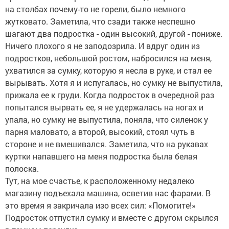
на столбах почему-то не горели, было немного
жутковато. Заметила, что сзади также неспешно
шагают два подростка - один высокий, другой - пониже.
Ничего плохого я не заподозрила. И вдруг один из
подростков, небольшой ростом, набросился на меня,
ухватился за сумку, которую я несла в руке, и стал ее
вырывать. Хотя я и испугалась, но сумку не выпустила,
прижала ее к груди. Когда подросток в очередной раз
попытался вырвать ее, я не удержалась на ногах и
упала, но сумку не выпустила, поняла, что силенок у
парня маловато, а второй, высокий, стоял чуть в
стороне и не вмешивался. Заметила, что на рукавах
куртки напавшего на меня подростка была белая
полоска.
Тут, на мое счастье, к расположенному недалеко
магазину подъехала машина, осветив нас фарами. В
это время я закричала изо всех сил: «Помогите!»
Подросток отпустил сумку и вместе с другом скрылся