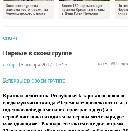
Казанские туристы
Более 150 черемшанцев
На неск
оценили гостеприимство
прошли Крестным ходом
Черемш
Черемшанского района
в День Ильи Пророка
кипит р
СПОРТ
Первые в своей группе
автор,
18 января 2012 - 06:26
859
0
0
В рамках первенства Республики Татарстан по хоккею
среди мужчин команда «Черемшан» провела шесть игр
(одержав победу в четырех, проиграв в двух) и в
первой лиге пока находится на первом месте наряду с
мамадышцами. -В январе состоятся еще две встречи.
22 января играем в Бавлах с командой-победителем, 28