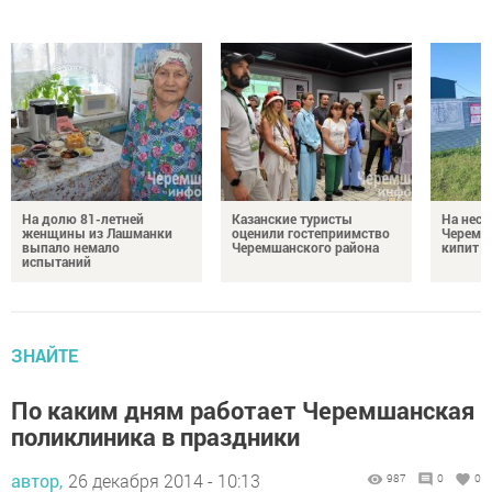
На долю 81-летней
Казанские туристы
На неск
женщины из Лашманки
оценили гостеприимство
Черемш
выпало немало
Черемшанского района
кипит р
испытаний
ЗНАЙТЕ
По каким дням работает Черемшанская
поликлиника в праздники
автор,
26 декабря 2014 - 10:13
987
0
0