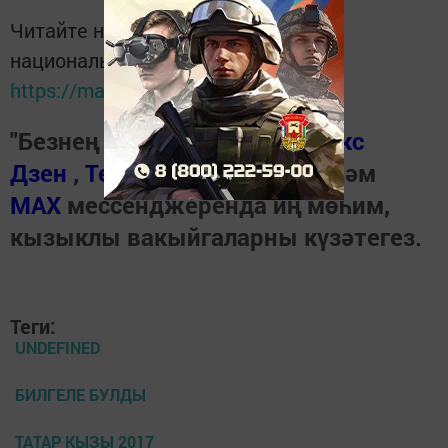
Читайте новости Татарстана в
национальном мессенджере MАХ:
https://max.ru/tatmedia
"Безнең Чирмешән"нең
Яндекс
Дзен
,
Телеграм канал
ында һәм
МАХ
мессенджеренда иң мөһим,
кызыклы вакыйгаларны күзәтегез.
Теги:
UNDEFINED
БИЛГЕЛЕ БУЛДЫ
ТАТАР КЫЗЫ 2017