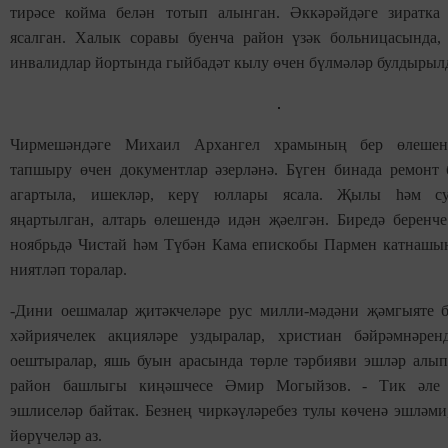
тирәсе койма белән тотып алынган. Әккәрәйдәге зиратк
ясалган. Халык соравы буенча район үзәк больницасында,
инвалидлар йортында гыйбадәт кылу өчен бүлмәләр булдырыл
Чирмешәндәге Михаил Архангел храмының бер өлешен
тапшыру өчен документлар әзерләнә. Бүген бинада ремонт б
агартыла, ишекләр, керү юллары ясала. Җылы һәм су
яңартылган, алтарь өлешендә идән җәелгән. Биредә беренч
ноябрьдә Чистай һәм Түбән Кама епискобы Пармен катнашы
ниятләп торалар.
-Дини оешмалар җитәкчеләре рус милли-мәдәни җәмгыяте б
хәйриячелек акцияләре уздыралар, христиан бәйрәмнәрен
оештыралар, яшь буын арасында төрле тәрбияви эшләр алып 
район башлыгы киңәшчесе Әмир Могыйзов. - Тик әле
эшлиселәр байтак. Безнең чиркәүләребез тулы көченә эшләм
йөрүчеләр аз.