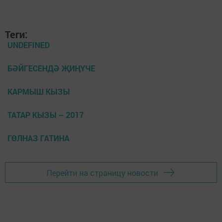
Теги:
UNDEFINED
БӘЙГЕСЕНДӘ ҖИҢҮЧЕ
КАРМЫШ КЫЗЫ
ТАТАР КЫЗЫ – 2017
ГӨЛНАЗ ГАТИНА
Перейти на страницу новости