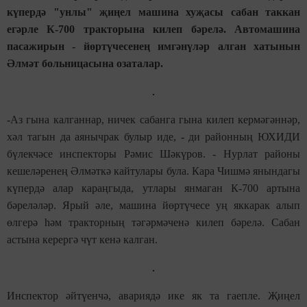
күпердә "унлы" җиңел машина хуҗасы сабан таккан
егәрле К-700 тракторына килеп бәрелә. Автомашина
пасажирын - йөртүчесенең имгәнүләр алган хатынын
Әлмәт больницасына озаталар.
-Аз гына калганнар, ничек сабанга гына килеп кермәгәннәр,
хәл тагын да аянычрак булыр иде, - ди районның ЮХИДИ
бүлекчәсе инспекторы Рәмис Шәкүров. - Нурлат районы
кешеләренең Әлмәткә кайтулары була. Кара Чишмә янындагы
күпердә алар караңгыда, утлары янмаган К-700 артына
бәреләләр. Ярый әле, машина йөртүчесе уң яккарак алып
өлгерә һәм тракторның тәгәрмәченә килеп бәрелә. Сабан
астына керергә чүт кенә калган.
Инспектор әйтүенчә, авариядә ике як та гаепле. Җиңел