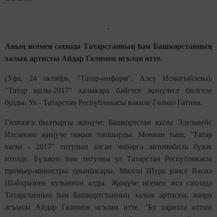
Аның исемен сәхнәдә Татарстанның һәм Башкорстанның
халык артисты Айдар Галимов игълан итте.
(Уфа, 24 октябрь, "Татар-информ", Алсу Исмәгыйлева).
"Татар кызы-2017" халыкара бәйгесе җиңүчесе билгеле
булды. Ул - Татарстан Республикасы вәкиле Гөлназ Гатина.
Гөлназга былтыргы җиңүче, Башкортстан кызы Эдельвейс
Ихсанова җиңүче таҗын тапшырды. Моннан тыш, "Татар
кызы - 2017" титулын алган чибәргә автомобиль бүләк
ителде. Бүләкне һәм титулны ул Татарстан Республикасы
премьер-министры урынбасары, Милли Шура рәисе Васил
Шәйхразиев кулыннан алды. Җиңүче исемен исә сәхнәдә
Татарстанның һәм Башкортстанның халык артисты, жюри
әгъзасы Айдар Галимов игълан итте. "Бу тарихта алтын