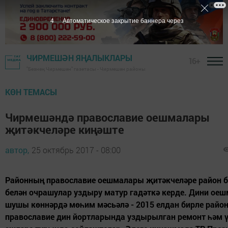
3
Автоматическое закрытие баннера через
ЧИРМЕШӘН ЯҢАЛЫКЛАРЫ
16+
"Безнең Чирмешән" газетасы - Чирмешән районы
КӨН ТЕМАСЫ
Чирмешәндә православие оешмалары
җитәкчеләре киңәште
автор,
25 октябрь 2017 - 08:00
Районның православие оешмалары җитәкчеләре район
белән очрашулар уздыру матур гадәткә керде. Дини оеш
шушы көннәрдә мөһим мәсьәлә - 2015 елдан бирле райо
православие дин йортларында уздырылган ремонт һәм ү