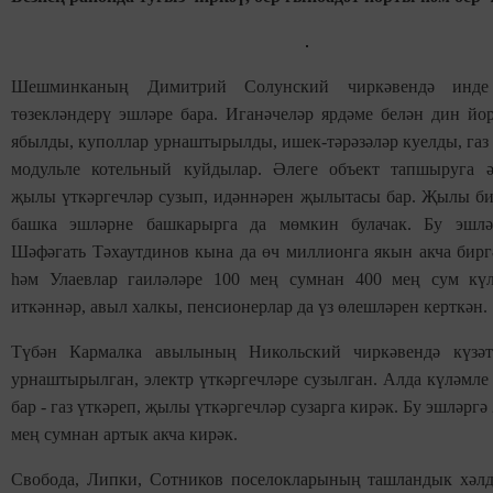
Шешминканың Димитрий Солунский чиркәвендә инде
төзекләндерү эшләре бара. Иганәчеләр ярдәме белән дин йо
ябылды, куполлар урнаштырылды, ишек-тәрәзәләр куелды, газ 
модульле котельный куйдылар. Әлеге объект тапшыруга ә
җылы үткәргечләр сузып, идәннәрен җылытасы бар. Җылы би
башка эшләрне башкарырга да мөмкин булачак. Бу эшлә
Шәфәгать Тәхаутдинов кына да өч миллионга якын акча бирг
һәм Улаевлар гаиләләре 100 мең сумнан 400 мең сум кү
иткәннәр, авыл халкы, пенсионерлар да үз өлешләрен керткән.
Түбән Кармалка авылының Никольский чиркәвендә күзәт
урнаштырылган, электр үткәргечләре сузылган. Алда күләмл
бар - газ үткәреп, җылы үткәргечләр сузарга кирәк. Бу эшләргә
мең сумнан артык акча кирәк.
Свобода, Липки, Сотников поселокларының ташландык хәлд