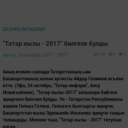
БЕЗНЕҢ ЯКТАШЛАР
"Татар кызы - 2017" билгеле булды
автор,
24 октябрь 2017 - 18:07
5164
0
0
Аның исемен сәхнәдә Татарстанның һәм
Башкорстанның халык артисты Айдар Галимов игълан
итте. (Уфа, 24 октябрь, "Татар-информ", Алсу
Исмәгыйлева). "Татар кызы-2017" халыкара бәйгесе
җиңүчесе билгеле булды. Ул - Татарстан Республикасы
вәкиле Гөлназ Гатина. Гөлназга былтыргы җиңүче,
Башкортстан кызы Эдельвейс Ихсанова җиңүче таҗын
тапшырды. Моннан тыш, "Татар кызы - 2017" титулын
алган...