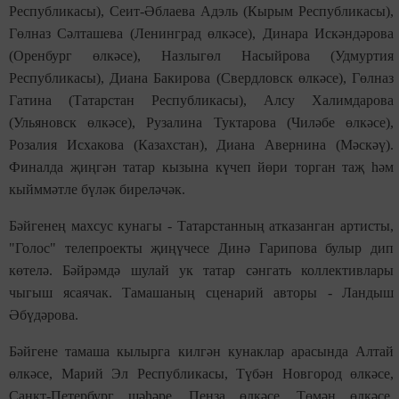
Республикасы), Сеит-Əблаева Адэль (Кырым Республикасы),
Гөлназ Сәлташева (Ленинград өлкәсе), Динара Искәндәрова
(Оренбург өлкәсе), Назлыгөл Насыйрова (Удмуртия
Республикасы), Диана Бакирова (Свердловск өлкәсе), Гөлназ
Гатина (Татарстан Республикасы), Алсу Халимдарова
(Ульяновск өлкәсе), Рузалина Туктарова (Чиләбе өлкәсе),
Розалия Исхакова (Казахстан), Диана Авернина (Мәскәү).
Финалда җиңгән татар кызына күчеп йөри торган таҗ һәм
кыйммәтле бүләк биреләчәк.
Бәйгенең махсус кунагы - Татарстанның атказанган артисты,
"Голос" телепроекты җиңүчесе Динә Гарипова булыр дип
көтелә. Бәйрәмдә шулай ук татар сәнгать коллективлары
чыгыш ясаячак. Тамашаның сценарий авторы - Ландыш
Әбүдәрова.
Бәйгене тамаша кылырга килгән кунаклар арасында Алтай
өлкәсе, Марий Эл Республикасы, Түбән Новгород өлкәсе,
Санкт-Петербург шәһәре, Пенза өлкәсе, Төмән өлкәсе,