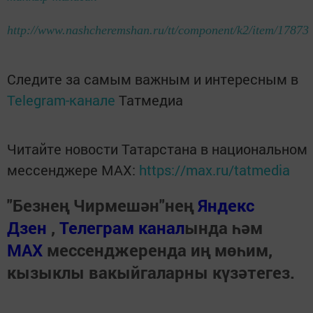
http://www.nashcheremshan.ru/tt/component/k2/item/17873
Следите за самым важным и интересным в
Telegram-канале
Татмедиа
Читайте новости Татарстана в национальном
мессенджере MАХ:
https://max.ru/tatmedia
"Безнең Чирмешән"нең
Яндекс
Дзен
,
Телеграм канал
ында һәм
МАХ
мессенджеренда иң мөһим,
кызыклы вакыйгаларны күзәтегез.