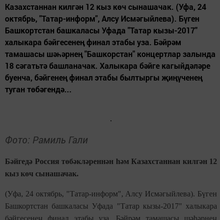
Казахстаннан килгән 12 кыз көч сынашачак. (Уфа, 24
октябрь, "Татар-информ", Алсу Исмәгыйлева). Бүген
Башкортстан башкаласы Уфада "Татар кызы-2017"
халыкара бәйгесенең финал этабы уза. Бәйрәм
тамашасы шәһәрнең "Башкорстан" концертлар залында
18 сәгатьтә башланачак. Халыкара бәйге кагыйдәләре
буенча, бәйгенең финал этабы былтыргы җиңүченең
туган төбәгендә...
Фото: Рамиль Гали
Бәйгедә Россия төбәкләреннән һәм Казахстаннан килгән 12
кыз көч сынашачак.
(Уфа, 24 октябрь, "Татар-информ", Алсу Исмәгыйлева). Бүген
Башкортстан башкаласы Уфада "Татар кызы-2017" халыкара
бәйгесенең финал этабы уза. Бәйрәм тамашасы шәһәрнең