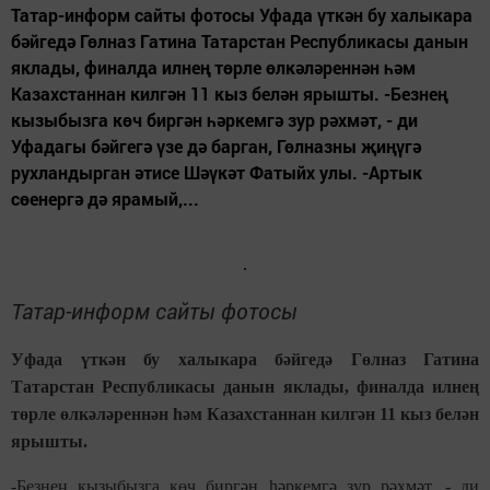
Татар-информ сайты фотосы Уфада үткән бу халыкара
бәйгедә Гөлназ Гатина Татарстан Республикасы данын
яклады, финалда илнең төрле өлкәләреннән һәм
Казахстаннан килгән 11 кыз белән ярышты. -Безнең
кызыбызга көч биргән һәркемгә зур рәхмәт, - ди
Уфадагы бәйгегә үзе дә барган, Гөлназны җиңүгә
рухландырган әтисе Шәүкәт Фатыйх улы. -Артык
сөенергә дә ярамый,...
Татар-информ сайты фотосы
Уфада үткән бу халыкара бәйгедә Гөлназ Гатина
Татарстан Республикасы данын яклады, финалда илнең
төрле өлкәләреннән һәм Казахстаннан килгән 11 кыз белән
ярышты.
-Безнең кызыбызга көч биргән һәркемгә зур рәхмәт, - ди