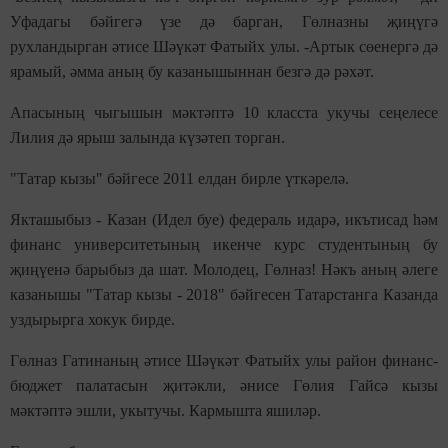
Уфадагы бәйгегә үзе дә барган, Гөлназны җиңүгә
рухландырган әтисе Шәүкәт Фатыйх улы. -Артык сөенергә дә
ярамый, әмма аның бу казанышыннан безгә дә рәхәт.
Апасының чыгышын мәктәптә 10 класста укучы сеңелесе
Лилия дә ярыш залында күзәтеп торган.
"Татар кызы" бәйгесе 2011 елдан бирле үткәрелә.
Якташыбыз - Казан (Идел буе) федераль идарә, икътисад һәм
финанс университетының икенче курс студентының бу
җиңүенә барыбыз да шат. Молодец, Гөлназ! Нәкъ аның әлеге
казанышы "Татар кызы - 2018" бәйгесен Татарстанга Казанда
уздырырга хокук бирде.
Гөлназ Гатинаның әтисе Шәүкәт Фатыйх улы район финанс-
бюджет палатасын җитәкли, әнисе Гөлия Гайсә кызы
мәктәптә эшли, укытучы. Кармышта яшиләр.