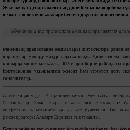
эшләре турында сөйләштеләр. Әлеге киңәшмәдә ТР Пре
Эчке сәясәт департаментның дини берләшмәләр белән ү
хезмәттәшлек мәсьәләләре буенча дәүләти-конфессионал
Районның православие оешмалары җитәкчеләре район б
очрашулар уздыру матур гадәткә керде. Дини оешма вә
көннәрдә мөһим мәсьәлә - 2015 елдан бирле райондагы пр
йортларында уздырылган ремонт һәм үзгәртеп кору эш
сөйләштеләр.
Әлеге киңәшмәдә ТР Президентының Эчке сәясәт департа
берләшмәләр белән үзара хезмәттәшлек мәсьәләләре буе
конфессиональ мөнәсәбәтләр идарәсе бүлегенең баш киңә
район кураторы Альберт Дирзизов та катнашты.
Безнең районда тугыз чиркәү, бер гыйбадәт йорты һәм бер 