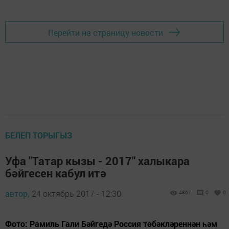
Перейти на страницу новости
БЕЛЕП ТОРЫГЫЗ
Уфа "Татар кызы - 2017" халыкара
бәйгесен кабул итә
автор,
24 октябрь 2017 - 12:30
4867
0
0
Фото: Рамиль Гали Бәйгедә Россия төбәкләреннән һәм