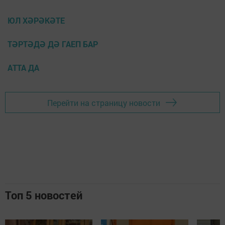
ЮЛ ХӘРӘКӘТЕ
ТӘРТӘДӘ ДӘ ГАЕП БАР
АТТА ДА
Перейти на страницу новости
Топ 5 новостей