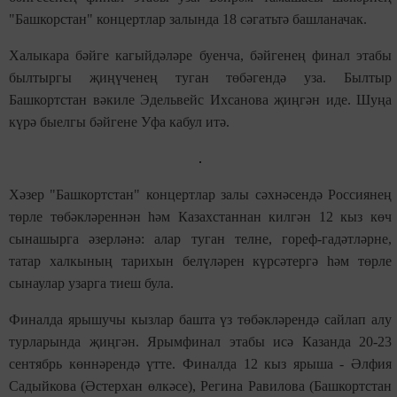
"Башкорстан" концертлар залында 18 сәгатьтә башланачак.
Халыкара бәйге кагыйдәләре буенча, бәйгенең финал этабы
былтыргы җиңүченең туган төбәгендә уза. Былтыр
Башкортстан вәкиле Эдельвейс Ихсанова җиңгән иде. Шуңа
күрә быелгы бәйгене Уфа кабул итә.
Хәзер "Башкортстан" концертлар залы сәхнәсендә Россиянең
төрле төбәкләреннән һәм Казахстаннан килгән 12 кыз көч
сынашырга әзерләнә: алар туган телне, гореф-гадәтләрне,
татар халкының тарихын белүләрен күрсәтергә һәм төрле
сынаулар узарга тиеш була.
Финалда ярышучы кызлар башта үз төбәкләрендә сайлап алу
турларында җиңгән. Ярымфинал этабы исә Казанда 20-23
сентябрь көннәрендә үтте. Финалда 12 кыз ярыша - Əлфия
Садыйкова (Əстерхан өлкәсе), Регина Равилова (Башкортстан