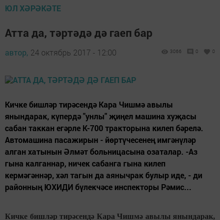
ЮЛ ХӘРӘКӘТЕ
Атта да, тәртәдә дә гаеп бар
автор,
24 октябрь 2017 - 12:00
3066
0
0
Кичке бишләр тирәсендә Кара Чишмә авылы
янындарак, күпердә "унлы" җиңел машина хуҗасы
сабан таккан егәрле К-700 тракторына килеп бәрелә.
Автомашина пасажирын - йөртүчесенең имгәнүләр
алган хатынын Әлмәт больницасына озаталар. -Аз
гына калганнар, ничек сабанга гына килеп
кермәгәннәр, хәл тагын да аянычрак булыр иде, - ди
районның ЮХИДИ бүлекчәсе инспекторы Рәмис...
Кичке бишләр тирәсендә Кара Чишмә авылы янындарак,