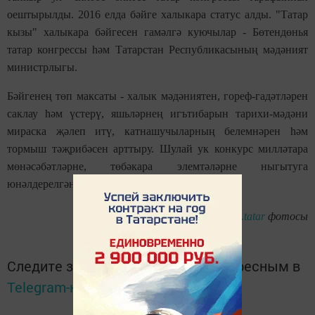
оештырылды. 2016 елда бәйге халыкара статус алды. "Татар
кызы" халыкара бәйгесен гамәлгә куючылар - Бөтендөнья
татар конгрессы һәм Татарстан Республикасының мәдәният
министрлыгы.
Бәйгенең төп максаты - халык мәдәниятен, гореф-гадәтләрен
саклау һәм үстерү, яшьләрнең игътибарын тарихи-мәдәни
мираска җәлеп итү, катнашучыларның белемнәрен һәм
тормыш тәҗрибәсен арттыру. Шулай ук конкурс милләтара
мөнәсәбәтләрне, төбәкара элемтәләрне ныгытуга
юнәлдерелгән
tatar-inform.tatar
фотосы
Следите за самым важным и интересным в
Telegram-канале
Татмедиа