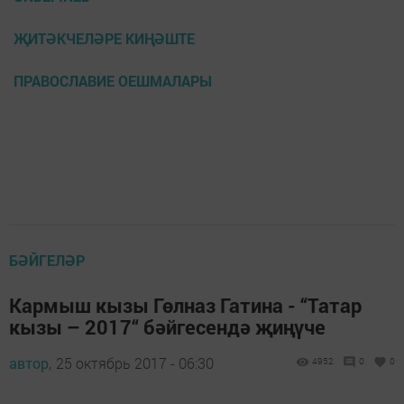
ҖИТӘКЧЕЛӘРЕ КИҢӘШТЕ
ПРАВОСЛАВИЕ ОЕШМАЛАРЫ
БӘЙГЕЛӘР
Кармыш кызы Гөлназ Гатина - “Татар
кызы – 2017“ бәйгесендә җиңүче
автор,
25 октябрь 2017 - 06:30
4952
0
0