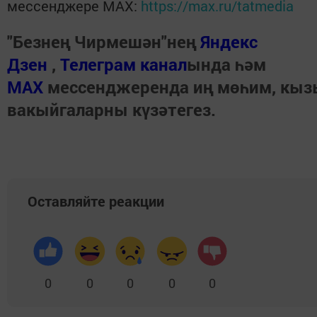
мессенджере MАХ:
https://max.ru/tatmedia
"Безнең Чирмешән"нең
Яндекс
Дзен
,
Телеграм канал
ында һәм
МАХ
мессенджеренда иң мөһим, кы
вакыйгаларны күзәтегез.
Оставляйте реакции
0
0
0
0
0