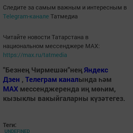
Следите за самым важным и интересным в
Telegram-канале
Татмедиа
Читайте новости Татарстана в
национальном мессенджере MАХ:
https://max.ru/tatmedia
"Безнең Чирмешән"нең
Яндекс
Дзен
,
Телеграм канал
ында һәм
МАХ
мессенджеренда иң мөһим,
кызыклы вакыйгаларны күзәтегез.
Теги:
UNDEFINED