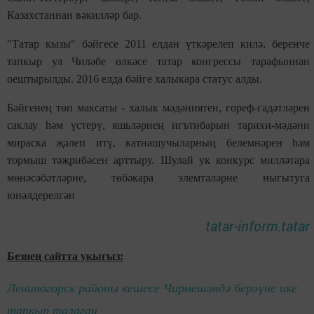
Казахстаннан вәкилләр бар.
"Татар кызы" бәйгесе 2011 елдан үткәрелеп килә, беренче
тапкыр ул Чиләбе өлкәсе татар конгрессы тарафыннан
оештырылды. 2016 елда бәйге халыкара статус алды.
Бәйгенең төп максаты - халык мәдәниятен, гореф-гадәтләрен
саклау һәм үстерү, яшьләрнең игътибарын тарихи-мәдәни
мираска җәлеп итү, катнашучыларның белемнәрен һәм
тормыш тәҗрибәсен арттыру. Шулай ук конкурс милләтара
мөнәсәбәтләрне, төбәкара элемтәләрне ныгытуга
юнәлдерелгән
tatar-inform.tatar
Безнең сайтта укыгыз:
Лениногорск районы кешесе Чирмешәндә берәүне ике
тапкыр талаган