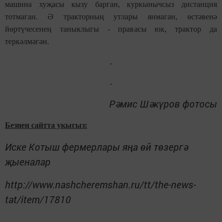
машина хуҗасы кызу барган, куркынычсыз дистанция
тотмаган. Ә тракторның утлары янмаган, өстәвенә
йөртүчесенең таныклыгы - правасы юк, трактор да
теркәлмәгән.
Рәмис Шәкүров фотосы
Безнең сайтта укыгыз:
Иске Котыш фермерлары яңа өй төзергә
җыеналар
http://www.nashcheremshan.ru/tt/the-news-
tat/item/17810