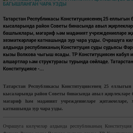
Татарстан Республикасы Конституциясенең 25 еллыгын б
кысаларында район Советы бинасында авыл җирлекләр
башлыклары, мәгариф һәм мәдәният учреждениеләре җи
хезмәткәрләре катнашында зур чара узды. Очрашуга ки
алдында республиканың Конституция суды судьясы Фәр
кызы Волкова чыгыш ясады. ТР Конституциясен кабул и
алшартлар һәм структурасы турында сөйләде. Татарста
Конституциясе -...
Татарстан Республикасы Конституциясенең 25 еллыгын 
кысаларында район Советы бинасында авыл җирлекләре
мәгариф һәм мәдәният учреждениеләре җитәкчеләре, х
катнашында зур чара узды.
Очрашуга килүчеләр алдында республиканың Конституция