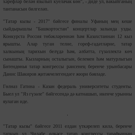
хәрефләр белән язылып куелачак көн", - диде ул, вакыйганың
тантанасын билгеләп.
"Татар кызы - 2017" бәйгесе финалы Уфаның мең кеше
сыйдырышлы "Башкортостан" концертлар залында узды.
Конкурста Россия төбәкләреннән һәм Казахстаннан 12 кыз
ярышты. Алар туган телне, гореф-гадәтләрне, татар
халкының тарихын белүдә һәм, әлбәттә, гүзәллектә көч
сынашты. Кызларның осталыгын, белемен һәм матурлыгын
Бөтендөнья татар конгрессы рәисенең беренче урынбасары
Данис Шакиров җитәкчелегендәге жюри бәяләде.
Гөлназ Гатина - Казан федераль университеты студенты.
Быел ул "Яз гүзәле" бәйгесендә дә катнашып, икенче урынны
яулаган иде.
"Татар кызы" бәйгесе 2011 елдан үткәрелеп килә, беренче
тапкыр ул Чиләбе өлкәсе татар конгрессы тарафыннан