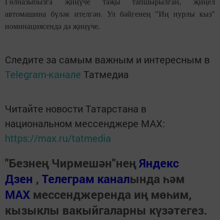
Гөлназыбызга җиңүче таҗы тапшырылган, җиңел
автомашина бүләк ителгән. Ул бәйгенең "Иң нурлы кыз"
номинациясендә дә җиңүче.
Следите за самым важным и интересным в
Telegram-канале
Татмедиа
Читайте новости Татарстана в
национальном мессенджере MАХ:
https://max.ru/tatmedia
"Безнең Чирмешән"нең
Яндекс
Дзен
,
Телеграм канал
ында һәм
МАХ
мессенджеренда иң мөһим,
кызыклы вакыйгаларны күзәтегез.