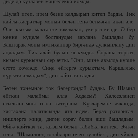
диде дә күзләрен мәңгелеккә йомды.
Шулай итеп, ирем безне калдырып китеп барды. Тик
кайгы-хәсрәтләр моның белән генә бетмәгән икән әле.
Олы кызым, мәктәпне тәмамлап, укырга керде. Ә бер
көнне күңеле болганудан зарлана башлады бу.
Баштарак моны имтиханнар биргәндә дулкынлану дип
аңладым. Тик алай булып чыкмады. Сораша торгач,
кызым куркыныч сер ачты. "Әни, мине авылда күрше
егете көчләде. Сиңа әйтергә курыктым. Каршылык
күрсәтә алмадым", дип кайгыга салды.
Бөтен тәнемнән ток йөгер­гәндәй булды. Бу Шамил
әйткән малаймы әллә Ходаем?! Хәл­сез­ләнеп
егылганымны гына хә­тер­лим. Күзләремне ачканда,
хас­таханә палатасында ята идем. Бераз рәт­ләнгәч,
нишләргә миңа, дигән сорау белән яши башладым.
Өйгә кайткач та, кызым белән табибка киттек. Эчтән
генә: "Ша­милнең гөнаһлары өчен түлибез", дип уйлап