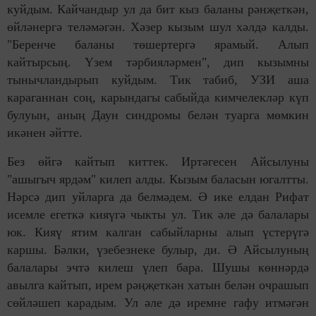
куйдым. Кайчандыр ул да бит кыз баланы рәнҗеткән,
өйләнергә теләмәгән. Хәзер кызым шул хәлдә калды.
"Беренче баланы төшер­тергә ярамый. Алып
кайтырсың. Үзем тәрбия­ләрмен", дип кызымны
тынычландырып куйдым. Тик табиб, УЗИ аша
караганнан соң, карындагы сабыйда кимчелекләр күп
булуын, аның Даун синдромы белән туарга мөмкин
икәнен әйт­те.
Без өйгә кайтып киттек. Иртә­гесен Айсылуны
"ашыгыч ярдәм" килеп алды. Кызым баласын югалтты.
Нәрсә дип уйларга да белмәдем. Ә ике елдан Рифат
исемле егеткә кияүгә чыкты ул. Тик әле дә балалары
юк. Кияү ятим калган сабыйларны алып үс­терүгә
каршы. Бәлки, үзе­без­неке булыр, ди. Ә Айсылуның
балалары эчтә килеш үлеп бара. Шушы көннәрдә
авылга кайтып, ирем рәңҗеткән хатын белән очрашып
сөйләшеп карадым. Ул әле дә иремне гафу итмәгән