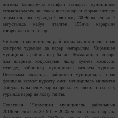
нигездә башкаручы вазифаи затларга, муниципаль
хезмәткәрләргә эш хакы чыгымнарын формалаштыру
нормативлары турында Советның 2009нчы елның 7
августында кабул ителгән 155нче карарына
үзгәрешләр керттеләр.
Чирмешән муниципаль районында муниципаль торак
контроле турында да карар чыгарылды. Чирмешән
муниципаль районының балигъ булмаганнар эшләре
һәм аларның хокукларын яклау буенча комиссия
төзелде, районның муниципаль казнасы турында
Нигезләмә расланды, районның муниципаль торак
фондына хезмәт күрсәтү өчен муниңипаль милектән
файдаланучы оешмаларны аренда түләвеннән азат итү
турында карар да яклау тапты.
Советның "Чирмешән муниципаль районының
2018нче елга һәм 2019 һәм 2020нче еллар план чорына