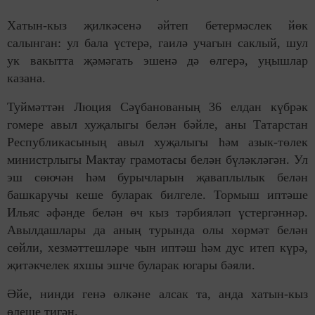
Хатын-кыз җилкәсенә әйтеп бетермәслек йөк
салынган: ул бала үстерә, гаилә учагын саклый, шул
ук вакытта җәмәгать эшенә дә өлгерә, уңышлар
казана.
Туймәттән Люция Сәүбанованың 36 елдан күбрәк
гомере авыл хуҗалыгы белән бәйле, аны Татарстан
Республикасының авыл хуҗалыгы һәм азык-төлек
министрлыгы Мактау грамотасы белән бүләкләгән. Ул
эш сөючән һәм бурычларын җаваплылык белән
башкаручы кеше буларак билгеле. Тормыш иптәше
Ильяс әфәнде белән өч кыз тәрбияләп үстергәннәр.
Авылдашлары да аның турында олы хөрмәт белән
сөйли, хезмәттешләре чын иптәш һәм дус итеп күрә,
җитәкчелек яхшы эшче буларак югары бәяли.
Әйе, нинди генә өлкәне алсак та, анда хатын-кыз
өлеше тигән.