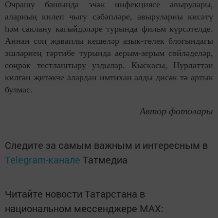
Очрашу башында эчәк инфекциясе авырулары,
аларның килеп чыгу сәбәпләре, авыруларны кисәтү
һәм саклану кагыйдәләре турында фильм күрсәтелде.
Аннан соң җаваплы кешеләр азык-төлек блогындагы
эшләрнең тәртибе турында аерым-аерым сөйләделәр,
соңрак тестлаштыру уздылар. Кыскасы, Нурлаттан
килгән җитәкче алардан имтихан алды дисәк тә артык
булмас.
Автор фотолары
Следите за самым важным и интересным в
Telegram-канале
Татмедиа
Читайте новости Татарстана в
национальном мессенджере MАХ: