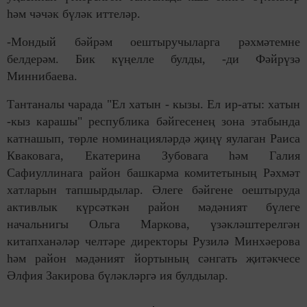
һәм чәчәк бүләк иттеләр.
-Мондый бәйрәм оештыручыларга рәхмәтемне
белдерәм. Бик күңелле булды, -ди Фәйрүзә
Миннибаева.
Тантаналы чарада "Ел хатын - кызы. Ел ир-аты: хатын
-кыз карашы" республика бәйгесенең зона этабында
катнашып, төрле номинацияләрдә җиңү яулаган Раиса
Кваковага, Екатерина Зубовага һәм Галия
Сафиуллинага район башкарма комитетының Рәхмәт
хатларын тапшырдылар. Әлеге бәйгене оештыруда
активлык күрсәткән район мәдәният бүлеге
начальнигы Ольга Маркова, үзәкләштерелгән
китапханәләр челтәре директоры Рузилә Минхәерова
һәм район мәдәният йортының сәнгать җитәкчесе
Әлфия Закирова бүләкләргә ия булдылар.