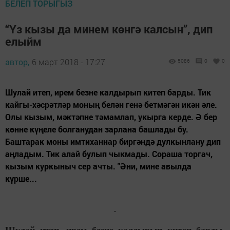
БЕЛЕП ТОРЫГЫЗ
“Үз кызы да минем көнгә калсын”, дип
елыйм
автор,
6 март 2018 - 17:27
5086
0
0
Шулай итеп, ирем безне калдырып китеп барды. Тик
кайгы-хәсрәтләр моның белән генә бетмәгән икән әле.
Олы кызым, мәктәпне тәмамлап, укырга керде. Ә бер
көнне күңеле болганудан зарлана башлады бу.
Баштарак моны имтиханнар биргәндә дулкынлану дип
аңладым. Тик алай булып чыкмады. Сораша торгач,
кызым куркыныч сер ачты. "Әни, мине авылда
күрше...