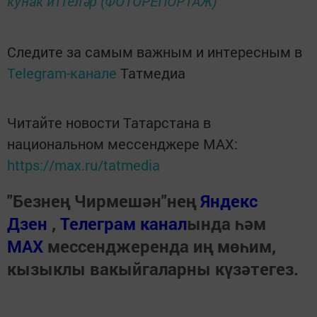
кунак иттеләр (ФОТОРЕПОРТАЖ)
Следите за самым важным и интересным в
Telegram-канале
Татмедиа
Читайте новости Татарстана в
национальном мессенджере MАХ:
https://max.ru/tatmedia
"Безнең Чирмешән"нең
Яндекс
Дзен
,
Телеграм канал
ында һәм
МАХ
мессенджеренда иң мөһим,
кызыклы вакыйгаларны күзәтегез.