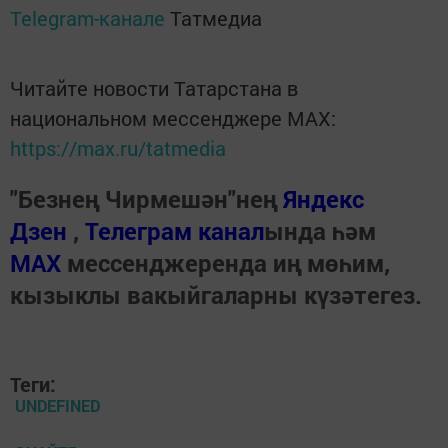
Telegram-канале
Татмедиа
Читайте новости Татарстана в
национальном мессенджере MАХ:
https://max.ru/tatmedia
"Безнең Чирмешән"нең
Яндекс
Дзен
,
Телеграм канал
ында һәм
МАХ
мессенджеренда иң мөһим,
кызыклы вакыйгаларны күзәтегез.
Теги:
UNDEFINED