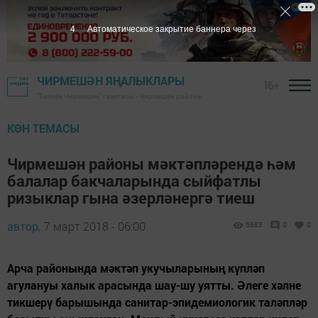
3
Автоматическое закрытие баннера через
ЧИРМЕШӘН ЯҢАЛЫКЛАРЫ
16+
"Безнең Чирмешән" газетасы - Чирмешән районы
КӨН ТЕМАСЫ
Чирмешән районы мәктәпләрендә һәм
балалар бакчаларында сыйфатлы
ризыклар гына әзерләнергә тиеш
автор,
7 март 2018 - 06:00
5683
0
0
Арча районында мәктәп укучыларының күпләп
агулануы халык арасында шау-шу уятты. Әлеге хәлне
тикшерү барышында санитар-эпидемиологик таләпләр