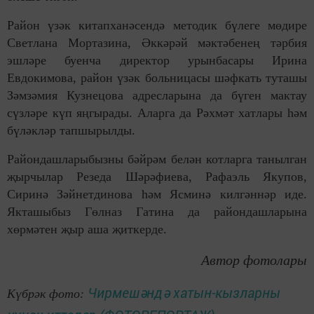
Район үзәк китапханәсендә методик бүлеге мөдире
Светлана Мортазина, Әккәрәй мәктәбенең тәрбия
эшләре буенча директор урынбасары Ирина
Евдокимова, район үзәк больницасы шәфкать туташы
Зәмзәмия Кузнецова адресларына да бүген мактау
сүзләре күп яңгырады. Аларга да Рәхмәт хатлары һәм
бүләкләр тапшырылды.
Райондашларыбызны бәйрәм белән котларга танылган
җырчылар Резеда Шәрәфиева, Рафаэль Якупов,
Сиринә Зәйнетдинова һәм Ясминә килгәннәр иде.
Якташыбыз Гөлназ Гатина да райондашларына
хөрмәтен җыр аша җиткерде.
Автор фотолары
Чирмешәндә хатын-кызларны
Күбрәк фото: