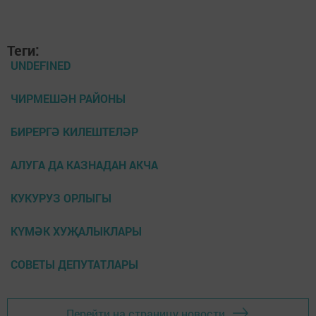
Теги:
UNDEFINED
ЧИРМЕШӘН РАЙОНЫ
БИРЕРГӘ КИЛЕШТЕЛӘР
АЛУГА ДА КАЗНАДАН АКЧА
КУКУРУЗ ОРЛЫГЫ
КҮМӘК ХУҖАЛЫКЛАРЫ
СОВЕТЫ ДЕПУТАТЛАРЫ
Перейти на страницу новости