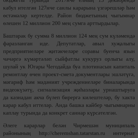
бюджеты турында" 2017нче елның 13 декабрендә
кабул ителгән 127нче санлы карарына үзгәрешләр һәм
өстәмәләр кертелде. Район бюджетының чыгымнар
өлешен 12 миллион 200 мең сумга арттырдылар.
Баштарак бу сумма 8 миллион 124 мең сум күләмендә
фаразланган иде. Депутатлар, авыл хуҗалыгы
предприятиеләре җитәкчеләре соравы буенча язын
чәчәргә күмәртәләп сыйфатлы кукуруз орлыгы алу,
шулай ук Югары Чегодайда буа плотинасын капиталь
ремонтлау өчен проект-смета документлары эшләтүгә,
мәгариф һәм мәдәният учреждениеләре биналарында
видеокүзәтү, сигнализация җиһазлары урнаштыруга
да казнадан акча бүлеп бирергә килештеләр, бу хакта
карар кабул иттеләр. Анда башка кайбер чыгымнарны
каплау турында да конкрет саннар күрсәтелгән.
Әлеге карарлар белән Чирмешән муниципаль
районының http://сheremshan.tatarstan.ru интернат