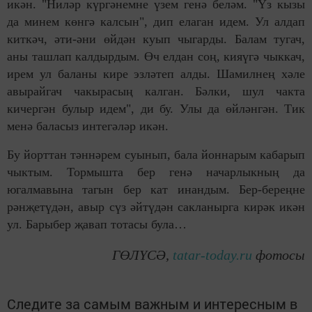
икән. "Ни­ләр күргәнемне үзем генә беләм. "Үз кызы
да минем көнгә калсын", дип елаган идем. Ул алдап
киткәч, әти-әни өйдән куып чыгарды. Балам тугач,
аны ташлап калдырдым. Өч елдан соң, кияүгә чыккач,
ирем ул баланы кире эзләтеп алды. Шамилнең хәле
авырайгач ча­кырасың калган. Бәлки, шул чакта
кичергән булыр идем", ди бу. Улы да өйләнгән. Тик
менә баласыз интегәләр икән.
Бу йорттан тәннәрем суынып, бала йоннарым кабарып
чыктым. Тормышта бер генә начарлыкның да
югалмавына тагын бер кат инандым. Бер-береңне
рәнҗе­түдән, авыр сүз әйтүдән сакланырга кирәк икән
ул. Барыбер җавап тотасы була…
ГӨЛҮСӘ,
tatar-today.ru
фотосы
Следите за самым важным и интересным в