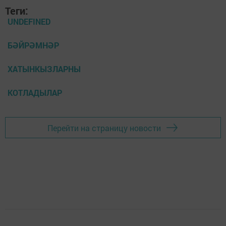
Теги:
UNDEFINED
БӘЙРӘМНӘР
ХАТЫНКЫЗЛАРНЫ
КОТЛАДЫЛАР
Перейти на страницу новости