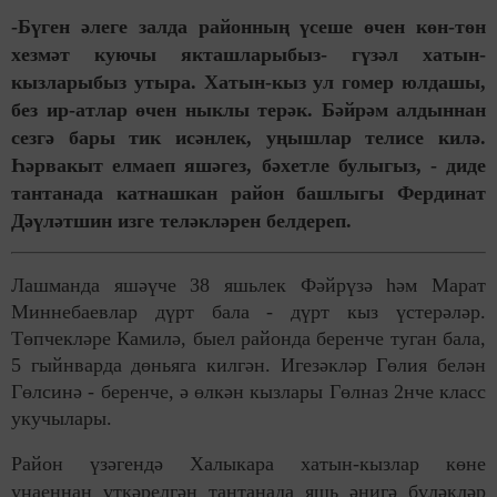
-Бүген әлеге залда районның үсеше өчен көн-төн
хезмәт куючы якташларыбыз- гүзәл хатын-
кызларыбыз утыра. Хатын-кыз ул гомер юлдашы,
без ир-атлар өчен ныклы терәк. Бәйрәм алдыннан
сезгә бары тик исәнлек, уңышлар телисе килә.
Һәрвакыт елмаеп яшәгез, бәхетле булыгыз, - диде
тантанада катнашкан район башлыгы Фердинат
Дәүләтшин изге теләкләрен белдереп.
Лашманда яшәүче 38 яшьлек Фәйрүзә һәм Марат
Миннебаевлар дүрт бала - дүрт кыз үстерәләр.
Төпчекләре Камилә, быел районда беренче туган бала,
5 гыйнварда дөньяга килгән. Игезәкләр Гөлия белән
Гөлсинә - беренче, ә өлкән кызлары Гөлназ 2нче класс
укучылары.
Район үзәгендә Халыкара хатын-кызлар көне
уңаеннан үткәрелгән тантанада яшь әнигә бүләкләр