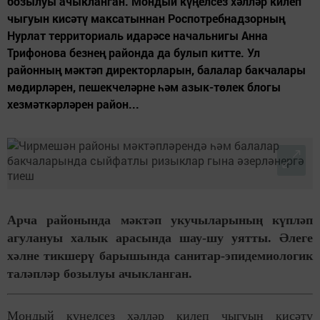
бозылуы ачыкланган. Мондый күңелсез хәлләр килеп
чыгуын кисәтү максатыннан Роспотребнадзорның
Нурлат территориаль идарәсе начальнигы Анна
Трифонова безнең районда да булып китте. Ул
районның мәктәп директорларын, балалар бакчалары
мөдирләрен, пешекчеләрне һәм азык-төлек блогы
хезмәткәрләрен район...
Арча районында мәктәп укучыларының күпләп
агулануы халык арасында шау-шу уятты. Әлеге
хәлне тикшерү барышында санитар-эпидемиологик
таләпләр бозылуы ачыкланган.
Мондый күңелсез хәлләр килеп чыгуын кисәтү