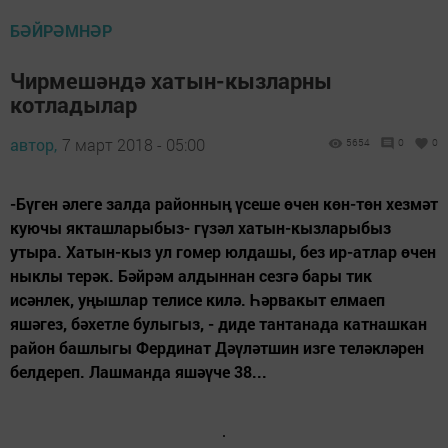
БӘЙРӘМНӘР
Чирмешәндә хатын-кызларны
котладылар
автор,
7 март 2018 - 05:00
5654
0
0
-Бүген әлеге залда районның үсеше өчен көн-төн хезмәт
куючы якташларыбыз- гүзәл хатын-кызларыбыз
утыра. Хатын-кыз ул гомер юлдашы, без ир-атлар өчен
ныклы терәк. Бәйрәм алдыннан сезгә бары тик
исәнлек, уңышлар телисе килә. Һәрвакыт елмаеп
яшәгез, бәхетле булыгыз, - диде тантанада катнашкан
район башлыгы Фердинат Дәүләтшин изге теләкләрен
белдереп. Лашманда яшәүче 38...