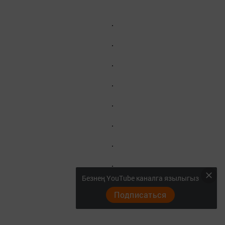
Безнең YouTube каналга язылыгыз
Подписаться