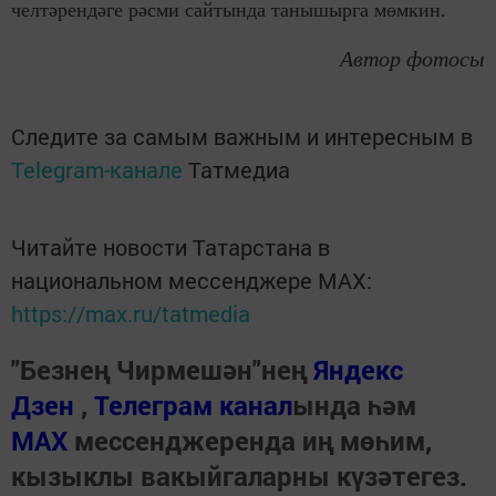
челтәрендәге рәсми сайтында танышырга мөмкин.
Автор фотосы
Следите за самым важным и интересным в
Telegram-канале
Татмедиа
Читайте новости Татарстана в
национальном мессенджере MАХ:
https://max.ru/tatmedia
"Безнең Чирмешән"нең
Яндекс
Дзен
,
Телеграм канал
ында һәм
МАХ
мессенджеренда иң мөһим,
кызыклы вакыйгаларны күзәтегез.