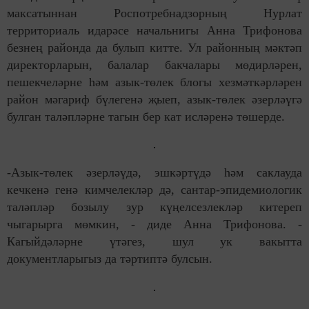
максатыннан Роспотребнадзорның Нурлат
территориаль идарәсе начальнигы Анна Трифонова
безнең районда да булып китте. Ул районның мәктәп
директорларын, балалар бакчалары мөдирләрен,
пешекчеләрне һәм азык-төлек блогы хезмәткәрләрен
район мәгариф бүлегенә җыеп, азык-төлек әзерләүгә
булган таләпләрне тагын бер кат исләренә төшерде.
-Азык-төлек әзерләүдә, эшкәртүдә һәм саклауда
кечкенә генә кимчелекләр дә, сантар-эпидемиологик
таләпләр бозылу зур күңелсезлекләр китереп
чыгарырга мөмкин, - диде Анна Трифонова. -
Кагыйдәләрне үтәгез, шул ук вакытта
документларыгыз да тәртиптә булсын.