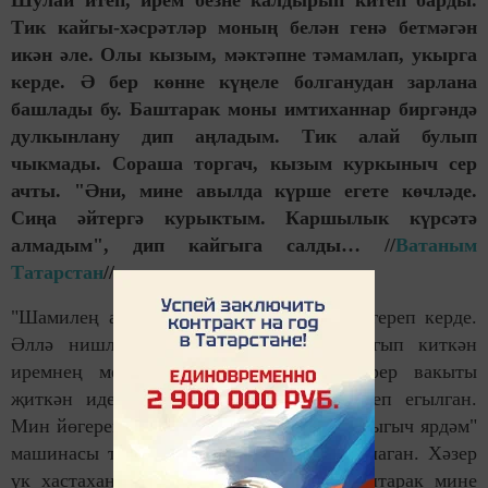
Шулай итеп, ирем безне калдырып китеп барды.
Тик кайгы-хәсрәтләр моның белән генә бетмәгән
икән әле. Олы кызым, мәктәпне тәмамлап, укырга
керде. Ә бер көнне күңеле болганудан зарлана
башлады бу. Баштарак моны имтиханнар биргәндә
дулкынлану дип аңладым. Тик алай булып
чыкмады. Сораша торгач, кызым куркыныч сер
ачты. "Әни, мине авылда күрше егете көчләде.
Сиңа әйтергә курыктым. Каршылык күрсәтә
алмадым", дип кайгыга салды… //
Ватаным
Татарстан
//
"Шамилең авыр хәлдә", дип, күршем йөгереп керде.
Әллә нишләп киттем. Төнге эшкә чыгып киткән
иремнең менә-менә эштән кайтып керер вакыты
җиткән иде. Кайтып җитәрәк хәле китеп егылган.
Мин йөгереп чыкканда, ирем янында "ашыгыч ярдәм"
машинасы тора иде. "Йөрәк булырга охшаган. Хәзер
үк хастаханәгә илтәбез", диде алар. Баштарак мине