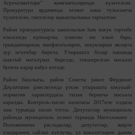
Агрохезмәтләре" җәмгыятьләрендә күзәтелгән.
Прокуратура ярдәмендә хезмәт хакы тулысынча
түләтелгән, гаеплеләр җаваплылыкка тартылган.
Район прокуратурасы законлылык һәм хокук тәртибе
өлкәсендә күпкырлы, планлы эш алып бара,
гражданнарның мәнфәгатьләрен, хокукларын яклауга
зур игътибар бирелә. Утырышта болар хакында
шактый мәгълүмат бирелде, тикшерелгән мәсьәлә
буенча карар кабул ителде.
Район башлыгы, район Советы рәисе Фердинат
Дәүләтшин рәислегендә үткән утырышта хокукый-
норматив характердагы тагын берничә мәсьәлә
каралды. Контроль-хисап палатасы 2017нче елдагы
эше турында хисап тотты. Депутатлар муниципаль
районда муниципаль хезмәт турында Нигезләмәне -
Положениене расладылар, депутатлар, җирле
үзидарәнең сайлап куелучы, үз вәкаләтләрен даими