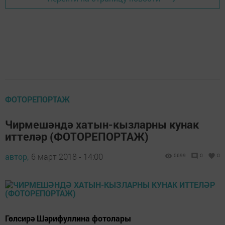
ФОТОРЕПОРТАЖ
Чирмешәндә хатын-кызларны кунак
иттеләр (ФОТОРЕПОРТАЖ)
автор,
6 март 2018 - 14:00
5699
0
0
Гөлсирә Шәрифуллина фотолары