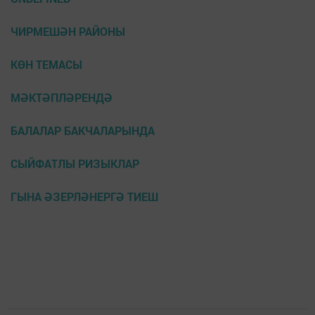
ЧИРМЕШӘН РАЙОНЫ
КӨН ТЕМАСЫ
МӘКТӘПЛӘРЕНДӘ
БАЛАЛАР БАКЧАЛАРЫНДА
СЫЙФАТЛЫ РИЗЫКЛАР
ГЫНА ӘЗЕРЛӘНЕРГӘ ТИЕШ