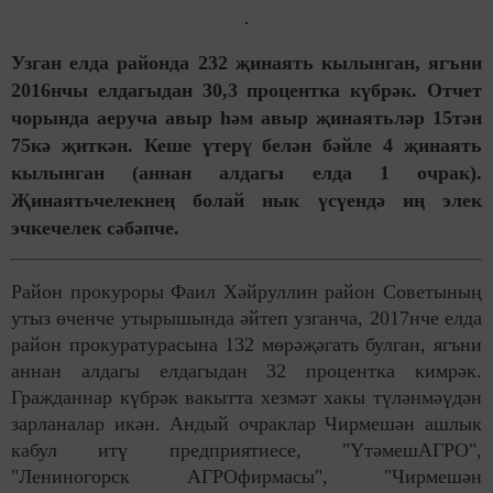
Узган елда районда 232 җинаять кылынган, ягъни
2016нчы елдагыдан 30,3 процентка күбрәк. Отчет
чорында аеруча авыр һәм авыр җинаятьләр 15тән
75кә җиткән. Кеше үтерү белән бәйле 4 җинаять
кылынган (аннан алдагы елда 1 очрак).
Җинаятьчелекнең болай нык үсүендә иң элек
эчкечелек сәбәпче.
Район прокуроры Фаил Хәйруллин район Советының
утыз өченче утырышында әйтеп узганча, 2017нче елда
район прокуратурасына 132 мөрәҗәгать булган, ягъни
аннан алдагы елдагыдан 32 процентка кимрәк.
Гражданнар күбрәк вакытта хезмәт хакы түләнмәүдән
зарланалар икән. Андый очраклар Чирмешән ашлык
кабул итү предприятиесе, "ҮтәмешАГРО",
"Лениногорск АГРОфирмасы", "Чирмешән