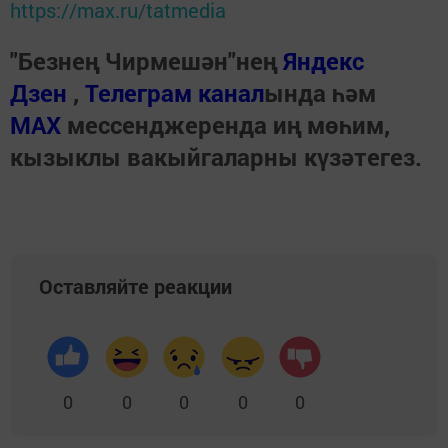
https://max.ru/tatmedia
"Безнең Чирмешән"нең
Яндекс
Дзен
,
Телеграм канал
ында һәм
МАХ
мессенджеренда иң мөһим,
кызыклы вакыйгаларны күзәтегез.
Оставляйте реакции
0
0
0
0
0