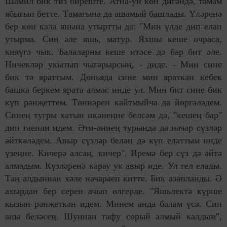
Шамил бик тиз биреште. Атна-ун көн дигәндә, тәмам
ябыгып бетте. Тамагына да ашамый башлады. Үләренә
бер көн кала янына утыртты да: "Мин үлде дип елап
утырма. Син әле яшь, матур. Яхшы кеше очраса,
кияүгә чык. Балаларны кеше итәсе дә бар бит әле.
Ничекләр укытып чыгарырсың, - диде. - Мин сине
бик тә яраттым. Дөньяда сине мин яраткан кебек
башка беркем ярата алмас инде ул. Мин бит сине бик
күп рәнҗеттем. Төннәрен кайтмыйча да йөргәләдем.
Синең тугры хатын икәнеңне белсәм дә, "кешең бар"
дип гаепли идем. Әти-әниең турында да начар сүзләр
әйт­кә­ләдем. Авыр сүзләр белән дә күп елаттым инде
үзеңне. Кичерә алсаң, кичер". Иремә бер сүз дә әйтә
алмадым. Күзләренә карау ук авыр иде. Ул гел елады.
Таң алдыннан хәле начараеп китте. Бик азап­ланды. Ә
ахырдан бер серен ачып өлгерде. "Яшьлектә күрше
кызын рәнҗеткән идем. Минем анда балам үсә. Син
аны беләсең. Шуннан гафу сорый алмый калдым",