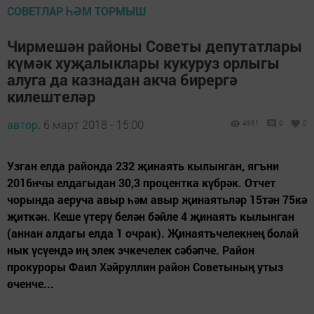
СОВЕТЛАР ҺӘМ ТОРМЫШ
Чирмешән районы Советы депутатлары
күмәк хуҗалыклары кукуруз орлыгы
алуга да казнадан акча бирергә
килештеләр
автор,
6 март 2018 - 15:00
4951
0
0
Узган елда районда 232 җинаять кылынган, ягъни
2016нчы елдагыдан 30,3 процентка күбрәк. Отчет
чорында аеруча авыр һәм авыр җинаятьләр 15тән 75кә
җиткән. Кеше үтерү белән бәйле 4 җинаять кылынган
(аннан алдагы елда 1 очрак). Җинаятьчелекнең болай
нык үсүендә иң элек эчкечелек сәбәпче. Район
прокуроры Фаил Хәйруллин район Советының утыз
өченче...