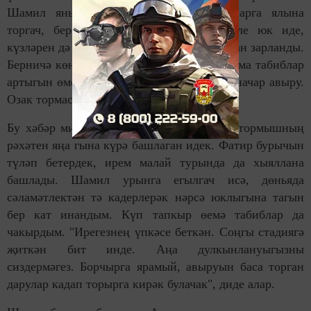
Шамил янына кертмәделәр дә. Табибларга ялына
торгач, берсе риза булды. Иремнең хәле юк иде,
күзләрен дә ача алмый. Сулыш ала алмаудан зарланды.
Берничә көннән аны өйгә чыгардылар. Әмма табиблар
артыгын өметләндермәде. "Апа, ирегездә начар авыру.
Озак тормас", диделәр.
Бу хәбәр мине аяктан ега язды. Әле бит тормышның
рәхәтен яңа гына күрә башлаган идек. Фатир бурычын
түләп бетердек, ирем малай турында да хыяллана
башлады. Шамил урынга егылгач исә, дөнья­да
сәламәтлектән тә кадерлерәк нәрсә юклыгына тагын
бер кат инандым. Күп тапкыр өемә табиб­лар да
чакырдым. "Ирегезнең үпкәсе беткән. Соңгы стадиягә
җиткән бит инде. Аңа дулкынлануыгызны
сиздермәгез. Борчырга ярамый, авыруын баса торган
дарулар кадап торырга кирәк булачак", диде алар.