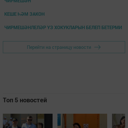
ЧИРМЕШӘН
КЕШЕ ҺӘМ ЗАКОН
ЧИРМЕШӘНЛЕЛӘР ҮЗ ХОКУКЛАРЫН БЕЛЕП БЕТЕРМИ
Перейти на страницу новости
Топ 5 новостей