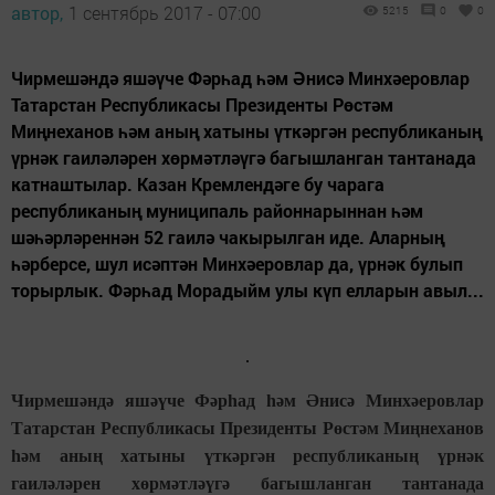
автор,
1 сентябрь 2017 - 07:00
5215
0
0
Чирмешәндә яшәүче Фәрһад һәм Әнисә Минхәеровлар
Татарстан Республикасы Президенты Рөстәм
Миңнеханов һәм аның хатыны үткәргән республиканың
үрнәк гаиләләрен хөрмәтләүгә багышланган тантанада
катнаштылар. Казан Кремлендәге бу чарага
республиканың муниципаль районнарыннан һәм
шәһәрләреннән 52 гаилә чакырылган иде. Аларның
һәрберсе, шул исәптән Минхәеровлар да, үрнәк булып
торырлык. Фәрһад Морадыйм улы күп елларын авыл...
Чирмешәндә яшәүче Фәрһад һәм Әнисә Минхәеровлар
Татарстан Республикасы Президенты Рөстәм Миңнеханов
һәм аның хатыны үткәргән республиканың үрнәк
гаиләләрен хөрмәтләүгә багышланган тантанада