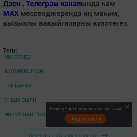
Дзен
,
Телеграм канал
ында һәм
МАХ
мессенджеренда иң мөһим,
кызыклы вакыйгаларны күзәтегез.
Теги:
UNDEFINED
ФОТОРЕПОРТАЖ
ТНВ КАНАЛ
ТНВДА ЭШЛИ
Безнең YouTube каналга язылыгыз
ЧИРМЕШӘН ГҮЗӘЛЕ
Подписаться
Перейти на страницу новости