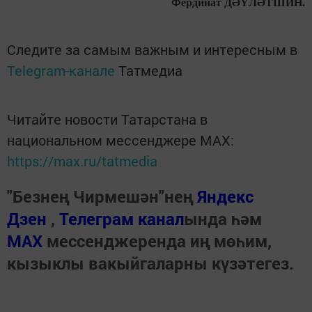
Фердинат ДӘҮЛӘТШИН.
Следите за самым важным и интересным в
Telegram-канале
Татмедиа
Читайте новости Татарстана в
национальном мессенджере MАХ:
https://max.ru/tatmedia
"Безнең Чирмешән"нең
Яндекс
Дзен
,
Телеграм канал
ында һәм
МАХ
мессенджеренда иң мөһим,
кызыклы вакыйгаларны күзәтегез.