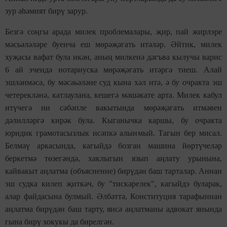
зур әһәмият бирү зарур.
Безгә соңгы арада милек проблемалары, җир, пай жирлэре
мәсьәләләре буенча еш мөрәҗәгать итәләр. Әйтик, милек
хуҗасы вафат була икән, аның милкенә дәгъва кылучы варис
6 ай эчендә нотариуска мөрәҗәгать итәргә тиеш. Алай
эшләнмәсә, бу мәсәьәләне суд кына хәл итә, ә бу очракта эш
четерекләнә, катлаулана, кешегә мәшәкате арта. Милек кабул
итүчегә ни сәбәпле вакытында мөрәҗәгать итмәвен
дәлилләргә кирәк була. Кыганычка каршы, бу очракта
юридик грамотасызлык исәпкә алынмый. Тагын бер мисал.
Белмәү аркасында, кагыйдә бозган машина йөртүчеләр
беркетмә төзегәндә, хаклыгын язып аңлату урынына,
кайвакыт аңлатма (объяснение) бирүдән баш тарталар. Аннан
эш судка килеп җиткәч, бу "тискәрелек", кагыйдэ буларак,
алар файдасына булмый. Әлбәттә, Конституция тарафыннан
аңлатма бирүдән баш тарту, яисә аңлатманы адвокат янында
гына бирү хокукы да бирелгән.