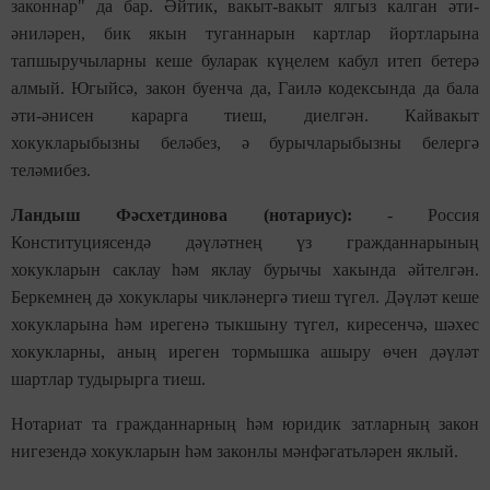
законнар" да бар. Әйтик, вакыт-вакыт ялгыз калган әти-
әниләрен, бик якын туганнарын картлар йортларына
тапшыручыларны кеше буларак күңелем кабул итеп бетерә
алмый. Югыйсә, закон буенча да, Гаилә кодексында да бала
әти-әнисен карарга тиеш, диелгән. Кайвакыт
хокукларыбызны беләбез, ә бурычларыбызны белергә
теләмибез.
Ландыш Фәсхетдинова (нотариус):
- Россия
Конституциясендә дәүләтнең үз гражданнарының
хокукларын саклау һәм яклау бурычы хакында әйтелгән.
Беркемнең дә хокуклары чикләнергә тиеш түгел. Дәүләт кеше
хокукларына һәм ирегенә тыкшыну түгел, киресенчә, шәхес
хокукларны, аның иреген тормышка ашыру өчен дәүләт
шартлар тудырырга тиеш.
Нотариат та гражданнарның һәм юридик затларның закон
нигезендә хокукларын һәм законлы мәнфәгатьләрен яклый.