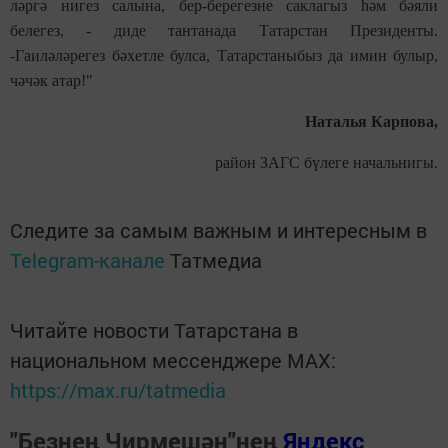
ләргә нигез салына, бер-берегезне саклагыз һәм бәяли
белегез, - диде тантанада Татарстан Президенты.
-Гаиләләрегез бәхетле булса, Татарстаныбыз да имин булыр,
чәчәк атар!"
Наталья Карпова,
район ЗАГС бүлеге начальнигы.
Следите за самым важным и интересным в
Telegram-канале
Татмедиа
Читайте новости Татарстана в
национальном мессенджере MАХ:
https://max.ru/tatmedia
"Безнең Чирмешән"нең
Яндекс