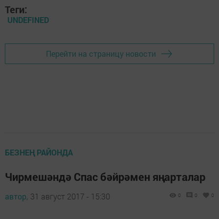
Теги:
UNDEFINED
Перейти на страницу новости
БЕЗНЕҢ РАЙОНДА
Чирмешәндә Спас бәйрәмен яңарталар
автор,
31 август 2017 - 15:30
0
0
0