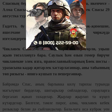
Спасның беренчесе - Бал Спасы 14 августка, икенчесе -
Алма Спасы - 19 августка, ә өченче, Чикләвек Спасы 29
августка туры килә.
Гадәттә, бу вакытта уңыш өлгерә, җиләк-җимешне,
яшелчәне һәм башка ашамлыкларны, чиркәүдә
изгеләндереп, кулланырга рөхсәт ителә.
Чикләвек Спасы вакытында ярминкәләр гөрли, уңыш
җыю төгәлләнүгә бара. Саулык һәм озын гомер бирүче
чикләвекне элек язга, православныйларның Бөек посты -
уразасына кадәр җитәрлек хәстәрләгәннәр, аны табынның
төп ризыгы - ипигә кушып та пешергәннәр.
Бәйрәмдә Спас, аның барлыкка килү тарихы турында
мәгълүмат бирделәр, шигырьләр сөйләделәр, сорауларга
бергәләп җавап эзләделәр. Җырлар җырлап та күңел
күтәрделәр. Билгеле, тәмле пирог, алма, чикләвек кебек
ризыклар белән дә сыйландылар. Бала-чага исә күбрәк уен