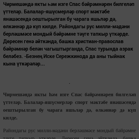
Чирмешәндә якты һәм изге Спас бәйрәмнәрен билгеләп
үттеләр. Балалар-яшүсмерләр спорт мәктәбе
янәшәсендә оештырылган бу чарага яшьләр дә,
өлкәннәр дә күп килде. Райондагы рус милли-мәдәни
берләшмәсе мондый бәйрәмне тәүге тапкыр үткәрде.
Дөресен генә әйткәндә, башка христиан-православ
бәйрәмнәр белән чагыштырганда, Спас турында азрак
беләбез. -Безнең Иске Сережкинода да аны тыйнак
кына үткәрәләр...
Чирмешәндә якты һәм изге Спас бәйрәмнәрен билгеләп
үттеләр. Балалар-яшүсмерләр спорт мәктәбе янәшәсендә
оештырылган бу чарага яшьләр дә, өлкәннәр дә күп
килде.
Райондагы рус милли-мәдәни берләшмәсе мондый бәйрәмне
тәүге тапкыр үткәрде. Дөресен генә әйткәндә, башка