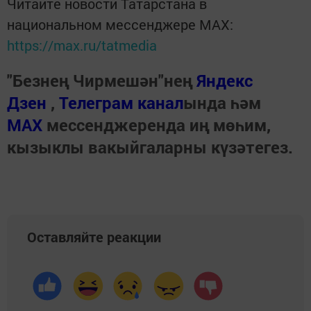
Читайте новости Татарстана в
национальном мессенджере MАХ:
https://max.ru/tatmedia
"Безнең Чирмешән"нең
Яндекс
Дзен
,
Телеграм канал
ында һәм
МАХ
мессенджеренда иң мөһим,
кызыклы вакыйгаларны күзәтегез.
Оставляйте реакции