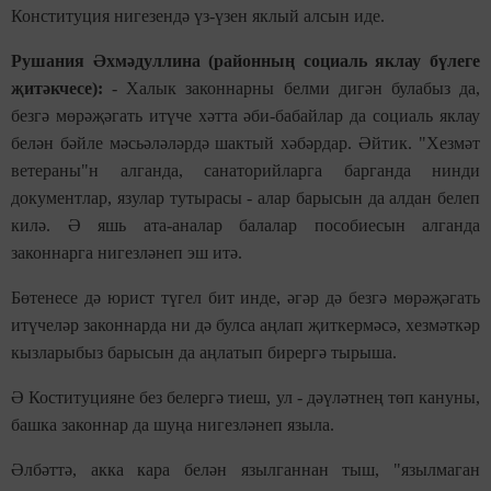
Конституция нигезендә үз-үзен яклый алсын иде.
Рушания Әхмәдуллина (районның социаль яклау бүлеге
җитәкчесе):
- Халык законнарны белми дигән булабыз да,
безгә мөрәҗәгать итүче хәтта әби-бабайлар да социаль яклау
белән бәйле мәсьәләләрдә шактый хәбәрдар. Әйтик. "Хезмәт
ветераны"н алганда, санаторийларга барганда нинди
документлар, язулар тутырасы - алар барысын да алдан белеп
килә. Ә яшь ата-аналар балалар пособиесын алганда
законнарга нигезләнеп эш итә.
Бөтенесе дә юрист түгел бит инде, әгәр дә безгә мөрәҗәгать
итүчеләр законнарда ни дә булса аңлап җиткермәсә, хезмәткәр
кызларыбыз барысын да аңлатып бирергә тырыша.
Ә Коституцияне без белергә тиеш, ул - дәүләтнең төп кануны,
башка законнар да шуңа нигезләнеп языла.
Әлбәттә, акка кара белән язылганнан тыш, "язылмаган