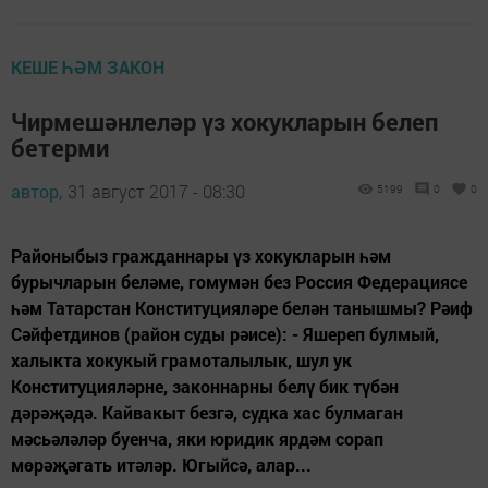
КЕШЕ ҺӘМ ЗАКОН
Чирмешәнлеләр үз хокукларын белеп
бетерми
автор,
31 август 2017 - 08:30
5199
0
0
Районыбыз гражданнары үз хокукларын һәм
бурычларын беләме, гомумән без Россия Федерациясе
һәм Татарстан Конституцияләре белән танышмы? Рәиф
Сәйфетдинов (район суды рәисе): - Яшереп булмый,
халыкта хокукый грамоталылык, шул ук
Конституцияләрне, законнарны белү бик түбән
дәрәҗәдә. Кайвакыт безгә, судка хас булмаган
мәсьәләләр буенча, яки юридик ярдәм сорап
мөрәҗәгать итәләр. Югыйсә, алар...