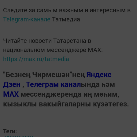
Следите за самым важным и интересным в
Telegram-канале
Татмедиа
Читайте новости Татарстана в
национальном мессенджере MАХ:
https://max.ru/tatmedia
"Безнең Чирмешән"нең
Яндекс
Дзен
,
Телеграм канал
ында һәм
МАХ
мессенджеренда иң мөһим,
кызыклы вакыйгаларны күзәтегез.
Теги: