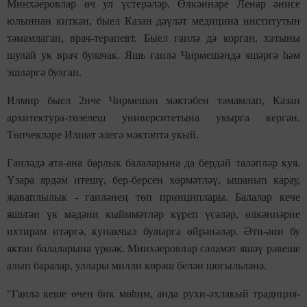
Минхәеровлар өч ул үстерәләр. Өлкәннәре Ленар әнисе
юлыннан киткән, быел Казан дәүләт медицина институтын
тәмамлаган, врач-терапевт. Быел гаилә дә корган, хатыны
шулай ук врач булачак. Яшь гаилә Чирмешәндә яшәргә һәм
эшләргә булган.
Илмир быел 2нче Чирмешән мәктәбен тәмамлап, Казан
архитектура-төзелеш университетына укырга кергән.
Төпчекләре Илшат әлегә мәктәптә укый.
Гаиләдә ата-ана барлык балаларына да бердәй таләпләр куя.
Үзара ярдәм итешү, бер-берсен хөрмәтләү, ышанып карау,
җаваплылык - гаиләнең төп принциплары. Балалар кече
яшьтән үк мәдәни кыйммәтләр күреп үсәләр, өлкәннәрне
ихтирам итәргә, кунакчыл булырга өйрәнәләр. Әти-әни бу
яктан балаларына үрнәк. Минхәеровлар сәламәт яшәү рәвеше
алып баралар, уллары милли көрәш белән шөгыльләнә.
"Гаилә кеше өчен бик мөһим, анда рухи-әхлакый традиция­