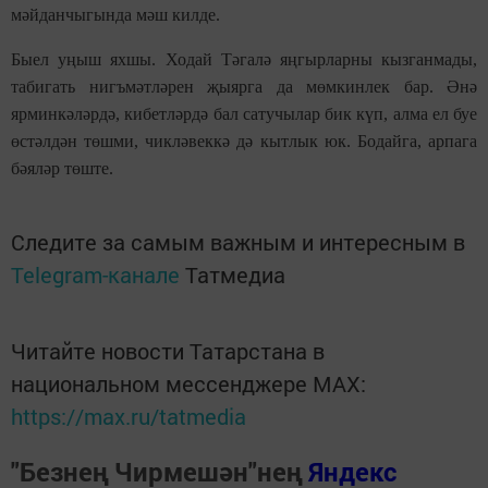
мәйданчыгында мәш килде.
Быел уңыш яхшы. Ходай Тәгалә яңгырларны кызганмады,
табигать нигъмәтләрен җыярга да мөмкинлек бар. Әнә
ярминкәләрдә, кибетләрдә бал сатучылар бик күп, алма ел буе
өстәлдән төшми, чикләвеккә дә кытлык юк. Бодайга, арпага
бәяләр төште.
Следите за самым важным и интересным в
Telegram-канале
Татмедиа
Читайте новости Татарстана в
национальном мессенджере MАХ:
https://max.ru/tatmedia
"Безнең Чирмешән"нең
Яндекс