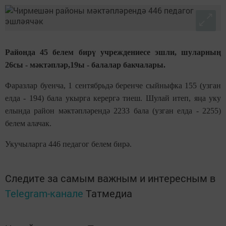
Районда 45 белем бирү учреждениесе эшли, шуларның
26сы - мәктәпләр,19ы - балалар бакчалары.
Фаразлар буенча, 1 сентябрьдә беренче сыйныфка 155 (узган
елда - 194) бала укырга керергә тиеш. Шулай итеп, яңа уку
елында район мәктәпләрендә 2233 бала (узган елда - 2255)
белем алачак.
Укучыларга 446 педагог белем бирә.
Следите за самым важным и интересным в
Telegram-канале
Татмедиа