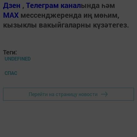
Дзен
,
Телеграм канал
ында һәм
МАХ
мессенджеренда иң мөһим,
кызыклы вакыйгаларны күзәтегез.
Теги:
UNDEFINED
СПАС
Перейти на страницу новости