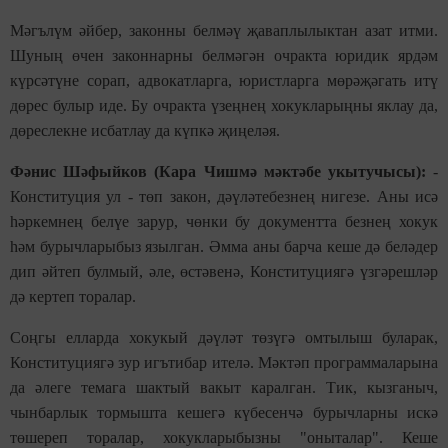
Мәгълүм әйбер, законны белмәү җаваплылыктан азат итми.
Шуның өчен законнарны белмәгән очракта юридик ярдәм
күрсәтүне сорап, адвокатларга, юристларга мөрәҗәгать итү
дөрес булыр иде. Бу очракта үзеңнең хокукларыңны яклау да,
дөреслекне исбатлау да күпкә җиңеләя.
Фәнис Шәфыйков (Кара Чишмә мәктәбе укытучысы):
-
Конституция ул - төп закон, дәүләтебезнең нигезе. Аны исә
һәркемнең белүе зарур, чөнки бу документта безнең хокук
һәм бурычларыбыз язылган. Әмма аны барча кеше дә беләдер
дип әйтеп булмый, әле, өстәвенә, Конституциягә үзгәрешләр
дә кертеп торалар.
Соңгы елларда хокукый дәүләт төзүгә омтылыш буларак,
Конституциягә зур игътибар ителә. Мәктәп программаларына
да әлеге темага шактый вакыт каралган. Тик, кызганыч,
чынбарлык тормышта кешегә күбесенчә бурычларны искә
төшереп торалар, хокукларыбызны "оныталар". Кеше