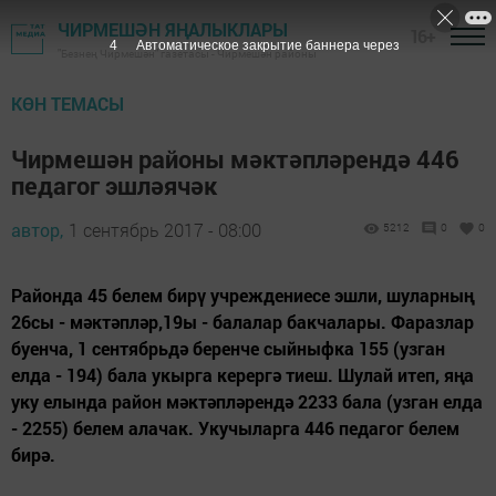
ЧИРМЕШӘН ЯҢАЛЫКЛАРЫ
16+
3
Автоматическое закрытие баннера через
"Безнең Чирмешән" газетасы - Чирмешән районы
КӨН ТЕМАСЫ
Чирмешән районы мәктәпләрендә 446
педагог эшләячәк
автор,
1 сентябрь 2017 - 08:00
5212
0
0
Районда 45 белем бирү учреждениесе эшли, шуларның
26сы - мәктәпләр,19ы - балалар бакчалары. Фаразлар
буенча, 1 сентябрьдә беренче сыйныфка 155 (узган
елда - 194) бала укырга керергә тиеш. Шулай итеп, яңа
уку елында район мәктәпләрендә 2233 бала (узган елда
- 2255) белем алачак. Укучыларга 446 педагог белем
бирә.