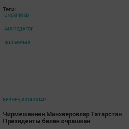
Теги:
UNDEFINED
446 ПЕДАГОГ
ЭШЛӘЯЧӘК
БЕЗНЕҢ ЯКТАШЛАР
Чирмешәннән Минхәеровлар Татарстан
Президенты белән очрашкан