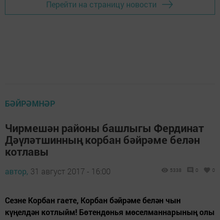
Перейти на страницу новости
БӘЙРӘМНӘР
Чирмешән районы башлыгы Фердинат
Дәүләтшинның корбан бәйрәме белән
котлавы
автор,
31 август 2017 - 16:00
5338
0
0
Сезне Корбан гаете, Корбан бәйрәме белән чын
күңелдән котлыйм! Бөтендөнья мөселманнарының олы