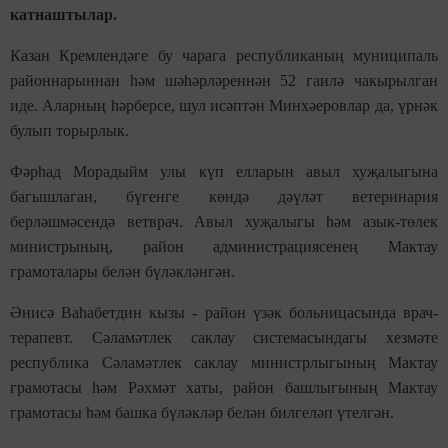
катнаштылар.
Казан Кремлендәге бу чарага республиканың муниципаль
районнарыннан һәм шәһәрләреннән 52 гаилә чакырылган
иде. Аларның һәрберсе, шул исәптән Минхәеровлар да, үрнәк
булып торырлык.
Фәрһад Морадыйм улы күп елларын авыл хуҗалыгына
багыш­лаган, бүгенге көндә дәүләт ветеринария
берләшмәсендә ветврач. Авыл хуҗалыгы һәм азык-төлек
министрының, район администрациясенең Мактау
грамоталары белән бүләкләнгән.
Әнисә Ваһабетдин кызы - район үзәк больницасында врач-
терапевт. Сәламәтлек саклау системасындагы хезмәте
республика Сәламәтлек саклау министрлыгының Мактау
грамотасы һәм Рәхмәт хаты, район башлыгының Мактау
грамотасы һәм башка бүләкләр белән билгеләп үтелгән.