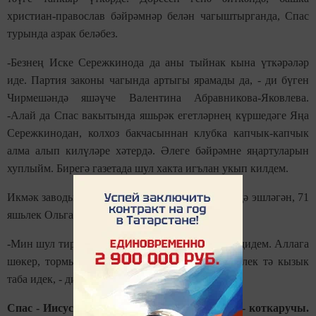
христиан-православ бәйрәмнәр белән чагыштырганда, Спас
турында азрак беләбез.
-Безнең Иске Сережкинода да аны тыйнак кына үткәрәләр
иде. Партия законы чагында артыгы ярамады да, - ди бүген
Чирмешәндә яшәүче Валентина Абравникова-Яковлева.
-Алай да Спас вакытында яшьрәк егетләрнең күршедәге Яңа
Сережкинодан, колхоз бакчасыннан клубка капчык-капчык
алма алып килүләре хәтердә. Әлеге бәйрәмне яңартуларын
хуплыйм. Бирегә газетада шул хакта игълан укып килдем.
Икмәк заводында, колхозда, санэпидстанциядә дә эшләгән, 71
яшьлек Ольга Соснина да - бәйрәм кунагы.
-Мин шул тирәдә генә торам бит. Күреп китим дидем. Аллага
шөкер, тормыш яхшы хәзер. Авыр булса да, элек тә кызык
таба идек, - ди Ольга Николаевна.
Спас - Иисус Христосның башкача исеме, ул - коткаручы.