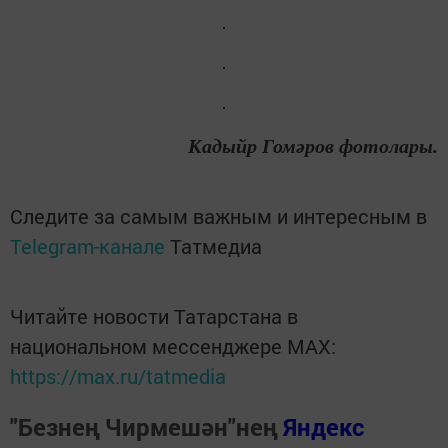
Кадыйр Гомәров фотолары.
Следите за самым важным и интересным в
Telegram-канале
Татмедиа
Читайте новости Татарстана в
национальном мессенджере MАХ:
https://max.ru/tatmedia
"Безнең Чирмешән"нең
Яндекс