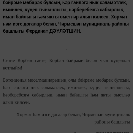
бәйрәме мөбарәк булсын, һәр гаиләгә нык сәламәтлек,
иминлек, күңел тынычлыгы, һәрберебезгә сабырлык,
иман байлыгы һәм якты өметләр алып килсен. Хөрмәт
һәм изге догалар белән, Чирмешән муниципаль районы
башлыгы Фердинат ДӘҮЛӘТШИН.
Сезне Корбан гаете, Корбан бәйрәме белән чын күңелдән
котлыйм!
Бөтендөнья мөселманнарының олы бәйрәме мөбарәк булсын,
һәр гаиләгә нык сәламәтлек, иминлек, күңел тынычлыгы,
һәрберебезгә сабырлык, иман байлыгы һәм якты өметләр
алып килсен.
Хөрмәт һәм изге догалар белән, Чирмешән муниципаль
районы башлыгы