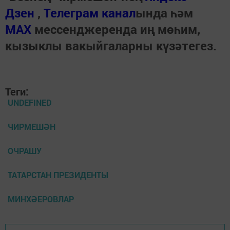
Дзен
,
Телеграм канал
ында һәм
МАХ
мессенджеренда иң мөһим,
кызыклы вакыйгаларны күзәтегез.
Теги:
UNDEFINED
ЧИРМЕШӘН
ОЧРАШУ
ТАТАРСТАН ПРЕЗИДЕНТЫ
МИНХӘЕРОВЛАР