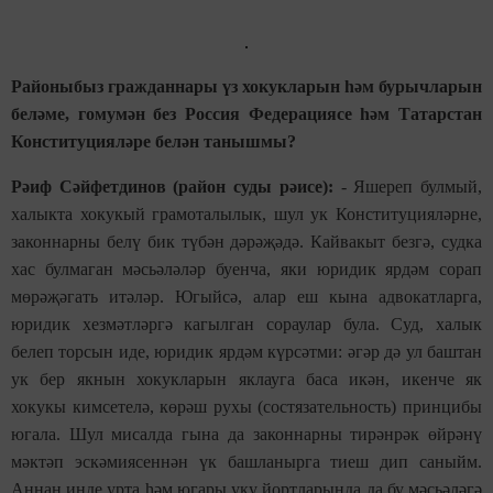
Районыбыз гражданнары үз хокукларын һәм бурычларын
беләме, гомумән без Россия Федерациясе һәм Татарстан
Конституцияләре белән танышмы?
Рәиф Сәйфетдинов (район суды рәисе):
- Яшереп булмый,
халыкта хокукый грамоталылык, шул ук Конституцияләрне,
законнарны белү бик түбән дәрәҗәдә. Кайвакыт безгә, судка
хас булмаган мәсьәләләр буенча, яки юридик ярдәм сорап
мөрәҗәгать итәләр. Югыйсә, алар еш кына адвокатларга,
юридик хезмәтләргә кагылган сораулар була. Суд, халык
белеп торсын иде, юридик ярдәм күрсәтми: әгәр дә ул баштан
ук бер якнын хокукларын яклауга баса икән, икенче як
хокукы кимсетелә, көрәш рухы (состязательность) принцибы
югала. Шул мисалда гына да законнарны тирәнрәк өйрәнү
мәктәп эскәмиясеннән үк башланырга тиеш дип саныйм.
Аннан инде урта һәм югары уку йортларында да бу мәсьәләгә