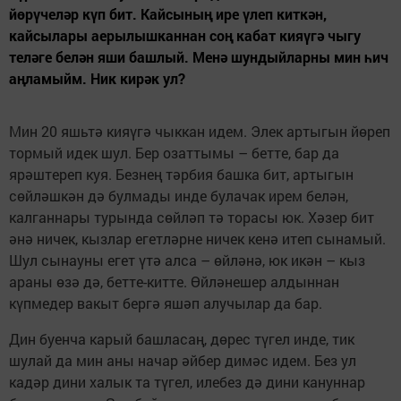
йөрүчеләр күп бит. Кайсының ире үлеп киткән,
кайсылары аерылышканнан соң кабат кияүгә чыгу
теләге белән яши башлый. Менә шундыйларны мин һич
аңламыйм. Ник кирәк ул?
Мин 20 яшьтә кияүгә чыккан идем. Элек артыгын йөреп
тормый идек шул. Бер озаттымы – бетте, бар да
ярәштереп куя. Безнең тәрбия башка бит, артыгын
сөйләшкән дә булмады инде булачак ирем белән,
калганнары турында сөйләп тә торасы юк. Хәзер бит
әнә ничек, кызлар егетләрне ничек кенә итеп сынамый.
Шул сынауны егет үтә алса – өйләнә, юк икән – кыз
араны өзә дә, бетте-китте. Өйләнешер алдыннан
күпмедер вакыт бергә яшәп алучылар да бар.
Дин буенча карый башласаң, дөрес түгел инде, тик
шулай да мин аны начар әйбер димәс идем. Без ул
кадәр дини халык та түгел, илебез дә дини кануннар