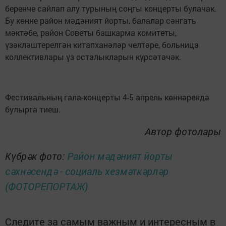
беренче сайлап алу турының соңгы концерты булачак.
Бу көнне район мәдәният йорты, балалар сәнгать
мәктәбе, район Советы башкарма комитеты,
үзәкләштерелгән китапханәләр челтәре, больница
коллективлары үз осталыкларын күрсәтәчәк.
Фестивальның гала-концерты 4-5 апрель көннәрендә
булырга тиеш.
Автор фотолары
Күбрәк фото:
Район мәдәният йорты
сәхнәсендә - социаль хезмәткәрләр
(ФОТОРЕПОРТАЖ)
Следите за самым важным и интересным в