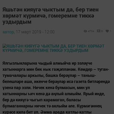
Яшьтән кияүгә чыктым да, бер тиен
хөрмәт күрмичә, гомеремне тиккә
уздырдым
автор,
17 март 2019 - 12:00
4704
0
1
Ялгызлыкларына чыдый алмыйча ир эзләүче
хатыннарга мин бик нык гаҗәпләнәм. Кемдер – туган-
тумачалары аркылы, башка берәүләр – таныш-
белешләре аша, икенче берәүләр исә газета битләрендә
үзенә пар эзли. Ничек кенә булмасын, мин ул
хатыннарны һич кенә дә аңлый алмыйм. Ярый инде,
бер дә кияүгә чыгып карамаган, баласы
булмаганнарны ничек тә аклыйм әле. Күрмәгәннең
күрәсе килә бит ул. Әмма арада катлы-катлы