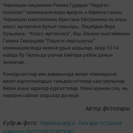
Чирмешән лицееннан Римма Гудадзе “Педагог-
психолог” номинациясендә җиңүче, ә беренче санлы
Чирмешән мәктәбеннән Крестина Митрюхина иң яхшы
класс җитәкчесе булып танылды. Лицейдан Вера
Кузьмина - “Класс җитәкчесе”, Яңа Элмәле мәктәбеннән
Галина Скворцова “Педагог-оештыручы”
номинациясендә икенче урын алдылар. Алар 13-14
майда Яр Чаллыда узачак бәйгедә район данын
яклаячак.
Конкурсантлар көн дәвамында жюри членнарына
визит карточкаларын тәкъдим иттеләр һәм укучылар
белән ачык чаралар күрсәттеләр. Менә шуннан соң иң-
иңнәрне сайлап алдылар да инде.
Автор фотолары
Күбрәк фото:
Чирмешәндә - һөнәри осталык
бәйгесе (ФОТОРЕПОРТАЖ)