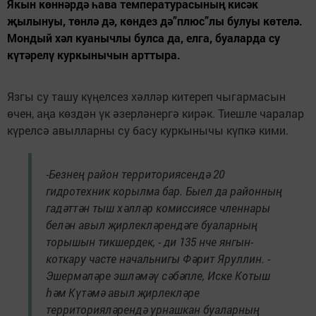
Якын көннәрдә һава температурасының кисәк
җылынуы, төнлә дә, көндез дә”плюс”лы булуы көтелә.
Мондый хәл куанычлы булса да, елга, буаларда су
күтәрелү куркынычын арттыра.
Язгы су ташу күңелсез хәлләр китереп чыгармасын
өчен, аңа көздән үк әзерләнергә кирәк. Тиешле чаралар
күрелсә авылларны су басу куркынычы күпкә кими.
-Безнең район территориясендә 20
гидротехник корылма бар. Быел да районның
гадәттән тыш хәлләр комиссиясе членнары
белән авыл җирлекләрендәге буаларның
торышын тикшердек, - ди 135 нче янгын-
коткару часте начальнигы Фәрит Яруллин. -
Эшермәләре эшләмәү сәбәпле, Иске Котыш
һәм Күтәмә авыл җирлекләре
территорияләрендә урнашкан буаларның