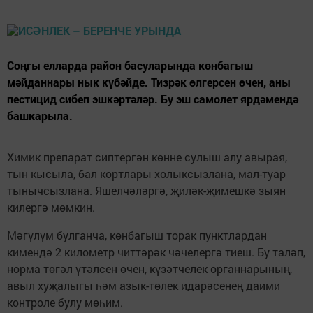
Соңгы елларда район басуларында көнбагыш
мәйданнары нык күбәйде. Тизрәк өлгерсен өчен, аны
пестицид сибеп эшкәртәләр. Бу эш самолет ярдәмендә
башкарыла.
Химик препарат сиптергән көнне сулыш алу авырая,
тын кысыла, бал кортлары холыксызлана, мал-туар
тынычсызлана. Яшелчәләргә, җиләк-җимешкә зыян
килергә мөмкин.
Мәгүлүм булганча, көнбагыш торак пунктлардан
кимендә 2 километр читтәрәк чәчелергә тиеш. Бу таләп,
норма төгәл үтәлсен өчен, күзәтчелек органнарының,
авыл хуҗалыгы һәм азык-төлек идарәсенең даими
контроле булу мөһим.