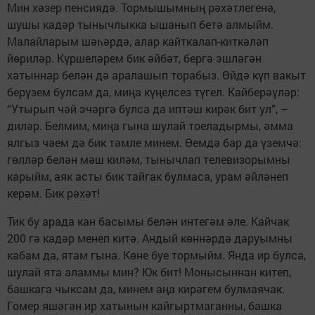
Мин хәзер пенсиядә. Тормышымның рәхәтлегенә,
шушы кадәр тынычлыкка ышанып бетә алмыйм.
Малайларым шәһәрдә, алар кайткалап-киткәләп
йөриләр. Күршеләрем бик әйбәт, бергә эшләгән
хатыннар белән дә аралашып торабыз. Өйдә күп вакыт
берүзем булсам да, миңа күңелсез түгел. Кайберәүләр:
“Утырып чәй эчәргә булса да иптәш кирәк бит ул”, –
диләр. Белмим, миңа гына шулай тоеладырмы, әмма
ялгыз чәем дә бик тәмле минем. Өемдә бар да үземчә:
гөлләр белән мәш киләм, тынычлап телевизорымны
карыйм, аяк асты бик тайгак булмаса, урам әйләнеп
керәм. Бик рәхәт!
Тик бу арада кан басымы белән интегәм әле. Кайчак
200 гә кадәр менеп китә. Андый көннәрдә даруымны
кабам да, ятам гына. Көне буе тормыйм. Янда ир булса,
шулай ята аламмы мин? Юк бит! Монысыннан китеп,
башкага чыксам да, минем аңа кирәгем булмаячак.
Гомер яшәгән ир хатынын кайгыртмаганны, башка