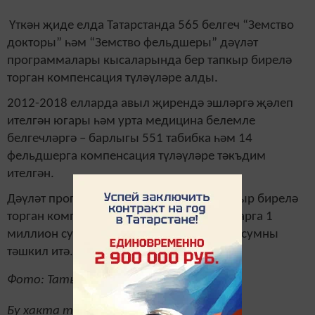
Үткән җиде елда Татарстанда 565 белгеч “Земство
докторы” һәм “Земство фельдшеры” дәүләт
программалары кысаларында бер тапкыр бирелә
торган компенсация түләүләре алды.
2012-2018 елларда авыл җирендә эшләргә җәлеп
ителгән югары һәм урта медицина белемле
белгечләргә – барлыгы 551 табибка һәм 14
фельдшерга компенсация түләүләре тәкъдим
ителгән.
Дәүләт программалары буенча, бер тапкыр бирелә
торган компенсациянең күләме – табибларга 1
миллион сум, ә фельдшерларга 500 мең сумны
тәшкил итә.
Фото: Татьяна Волкова рәсеме
Бу хакта тулырак: https://tatar-