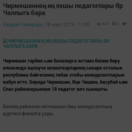
Чирмешәннең иң яхшы педагоглары Яр
Чаллыга бара
Кадрия Гамирова,
18 март 2019 - 11:00
5205
0
1
Чирмешән тәрбия һәм балаларга өстәмә белем бирү
өлкәсендә эшләүче хезмәткәрләрнең һөнәри осталык
республика бәйгесенең төбәк этабы конкурсантларын
кабул итте. Биредә Чирмешән, Яңа Чишмә, Аксубай һәм
Спас районнарыннан 18 педагог көч сынашты.
Безнең районнан катнашкан биш конкурсантның
дүртесе финалга узды.