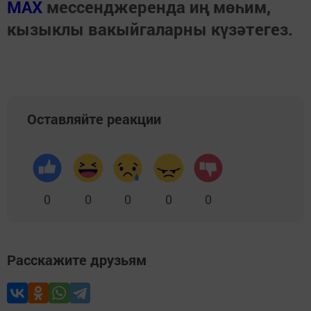
МАХ
мессенджеренда иң мөһим,
кызыклы вакыйгаларны күзәтегез.
Оставляйте реакции
0
0
0
0
0
Расскажите друзьям