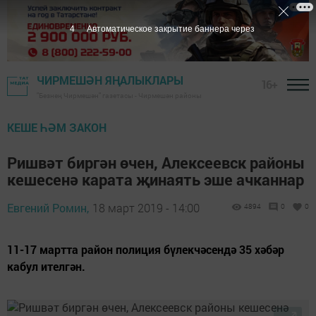
3
Автоматическое закрытие баннера через
ЧИРМЕШӘН ЯҢАЛЫКЛАРЫ
16+
"Безнең Чирмешән" газетасы - Чирмешән районы
КЕШЕ ҺӘМ ЗАКОН
Ришвәт биргән өчен, Алексеевск районы
кешесенә карата җинаять эше ачканнар
Евгений Ромин,
18 март 2019 - 14:00
4894
0
0
11-17 мартта район полиция бүлекчәсендә 35 хәбәр
кабул ителгән.