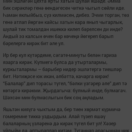
Мин эшләгән цехта ярты хатын шулай яшәде. Әмма
бик сирәкләр генә өендәгесен читкә чыгып сөйли иде.
Һаман яклыйбыз, сүз килмәсен, дибез. Эчми торган, төз
генә атлап йөргән кайсы хатын кара янып чыгарлык,
шулай тик томалдан ишеккә килеп бәрелсен ди инде?
Андый эз калсын өчен бар көчеңә йөгереп барып
бәрелергә кирәк бит әле ул.
Ир бер кул күтәрдеме, сәгате-минуты белән гариза
язарга кирәк. Күпмегә булса да утырталармы,
куркыталармы – барыбер нидер эшләтергә тиешләр
бит. Нәтиҗәсе юк икән, әлбәттә, качарга кирәк!
“Балалар” дип торасы түгел, “бәлки үзгәрер әле” дип тә
көтәргә кирәкми. Җырдагыча: булмый инде, булмагач.
Шәхсән мин булмаслыгын бик соң аңладым.
Яшьтән кияүгә чыктым да, бер тиен хөрмәт күрмичә
гомеремне тиккә уздырдым. Алай түзеп яшәү
балаларның үзләренә дә кирәк түгел бит ул! Хәзер
уйлыйм да, аптыраплар китәм. Туганнар арасыннан ник