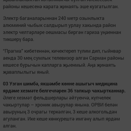
районы кешесенә карата җинаять эше кузгатылган.
Электр баганаларыннан 240 метр озынлыкта
алюминий чыбык салдырып урлау хакында район
электр челтәрләре оешмасы биргән гариза уңаеннан
тикшерү бара.
“Прагма” кибетеннән, кичектереп түлим дип, гыйнвар
аенда 30 мең сумлык телевизор алган Сарман районы
кешесе бурычын капларга җыенмый. Аңа җинаять
җаваплылыгы яный.
03 Узган шимбә, якшәмбе көнне ашыгыч медицина
ярдәме хезмәте белгечләрен 36 тапкыр чакыртканнар.
Әлеге хезмәт фельдшерлары әйтүенчә, күпчелек
чакыртулар – хроник авырулар янына. ОРВИ белән
авыруның 3 очрагы теркәлгән, 3 кеше алкогольдән
агуланган. Ике кеше көнкүрештә имгәнү алып ярдәм
алган.