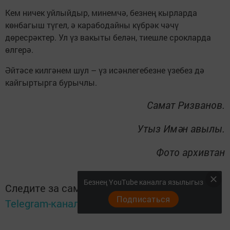
Кем ничек уйлыйдыр, минемчә, безнең кырларда
көнбагыш түгел, ә карабодайны күбрәк чәчү
дөресрәктер. Ул үз вакыты белән, тиешле срокларда
өлгерә.
Әйтәсе килгәнем шул – үз исәнлегебезне үзебез дә
кайгыртырга бурычлы.
Самат Ризванов.
Утыз Имән авылы.
Фото архивтан
Безнең YouTube каналга язылыгыз
Следите за самым важным и интересным в
Подписаться
Telegram-канале
Татмедиа