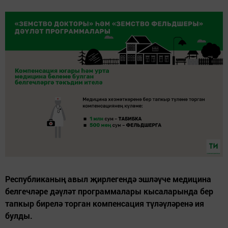
Республиканың авыл җирлегендә эшләүче медицина
белгечләре дәүләт программалары кысаларында бер
тапкыр бирелә торган компенсация түләүләренә ия
булды.