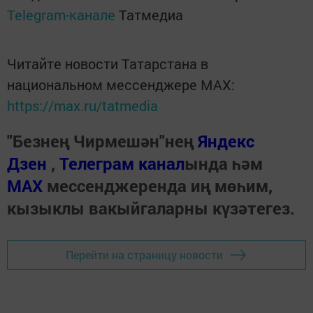
Telegram-канале
Татмедиа
Читайте новости Татарстана в
национальном мессенджере MАХ:
https://max.ru/tatmedia
"Безнең Чирмешән"нең
Яндекс
Дзен
,
Телеграм канал
ында һәм
МАХ
мессенджеренда иң мөһим,
кызыклы вакыйгаларны күзәтегез.
Перейти на страницу новости