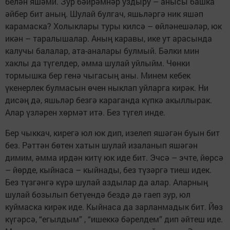
белән яшәми. Зур бәйрәмнәр уздыру – анысы башка
әйбер бит аның. Шулай булгач, яшьләргә ник яшәп
карамаска? Холыклары туры килсә – өйләнешәләр, юк
икән – таралышалар. Аның каравы, ике ут арасында
калучы балалар, ата-аналары булмый. Бәлки мин
хаклы да түгелдер, әмма шулай уйлыйм. Чөнки
тормышка бер генә чыгасың аны. Минем кебек
үкенерлек булмасын өчен ныклап уйларга кирәк. Ни
дисәң дә, яшьләр безгә караганда күпкә акыллырак.
Алар үзләрен хөрмәт итә. Без түгел инде.
Бер чыккач, кирегә юл юк дип, изелеп яшәгән буын бит
без. Рәттән бөтен хатын шулай изаланып яшәгән
димим, әмма ирдән китү юк иде бит. Эчсә – эчте, йөрсә
– йөрде, кыйнаса – кыйнады, без түзәргә тиеш идек.
Без түзгәнгә күрә шулай аздылар да алар. Аларның
шулай бозылып бетүендә бездә дә гаеп зур, юл
куймаска кирәк иде. Кыйнаса да зарланмадык бит. Йөз
күгәрсә, “егылдым” , “ишеккә бәрелдем” дип әйтеш иде.