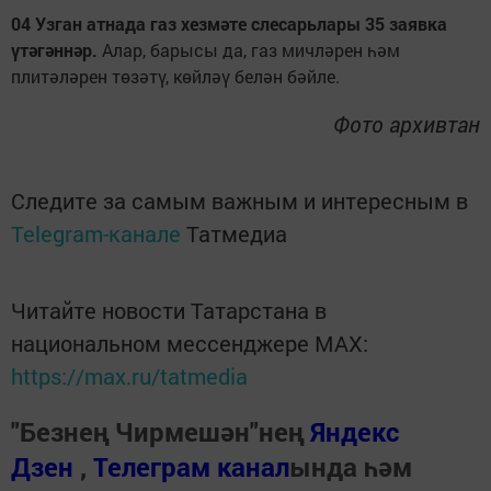
04 Узган атнада газ хезмәте слесарьлары 35 заявка
үтәгәннәр.
Алар, барысы да, газ мичләрен һәм
плитәләрен төзәтү, көйләү белән бәйле.
Фото архивтан
Следите за самым важным и интересным в
Telegram-канале
Татмедиа
Читайте новости Татарстана в
национальном мессенджере MАХ:
https://max.ru/tatmedia
"Безнең Чирмешән"нең
Яндекс
Дзен
,
Телеграм канал
ында һәм