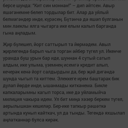
берсе шунда: “Кит син моннан!” – дип әйтсен. Авыр
яшәгәнемне белеп тордылар бит. Алар да уйлый
белмәгәндер инде, күрәсең. Бүтәнчә дә яшәп булганын
мин лаеклы ялга чыгарга ике елым калып барганда
гына аңладым.
Җир бүлешеп, йорт саттырып та йөрмәдем. Авыл
җирлегендә барып чыга торган әйбер түгел ул. Икенче
урамда буш урын бар иде, шуннан 4 сутый сатып
алдым, ике улыма, үземнең исемгә кредит алып,
кечерәк кенә йорт салдырдым да, бер җәй дигәндә
шунда чыгып та киттем. Элеккеге ирем баштарак бик
дулап йөрде инде, ышанмады киткәнемә. Бикле
капкаларымны кагып торса, ике дә уйламыйча
милиция чакыра идем. Ул бит миңа хәзер беркем түгел,
аерылышкан кешеләр. Бер-ике тапкыр рәшәткә
артында кунып кайткач, ул да тынды. Тегендә яхшылап
аңлатканнар булса кирәк.