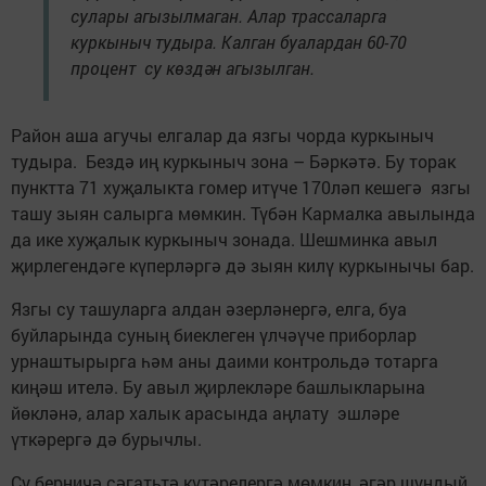
сулары агызылмаган. Алар трассаларга
куркыныч тудыра. Калган буалардан 60-70
процент су көздән агызылган.
Район аша агучы елгалар да язгы чорда куркыныч
тудыра. Бездә иң куркыныч зона – Бәркәтә. Бу торак
пунктта 71 хуҗалыкта гомер итүче 170ләп кешегә язгы
ташу зыян салырга мөмкин. Түбән Кармалка авылында
да ике хуҗалык куркыныч зонада. Шешминка авыл
җирлегендәге күперләргә дә зыян килү куркынычы бар.
Язгы су ташуларга алдан әзерләнергә, елга, буа
буйларында суның биеклеген үлчәүче приборлар
урнаштырырга һәм аны даими контрольдә тотарга
киңәш ителә. Бу авыл җирлекләре башлыкларына
йөкләнә, алар халык арасында аңлату эшләре
үткәрергә дә бурычлы.
Су берничә сәгатьтә күтәрелергә мөмкин, әгәр шундый