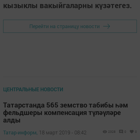
кызыклы вакыйгаларны күзәтегез.
Перейти на страницу новости
ЦЕНТРАЛЬНЫЕ НОВОСТИ
Татарстанда 565 земство табибы һәм
фельдшеры компенсация түләүләре
алды
Татар-информ,
18 март 2019 - 08:42
2328
0
0