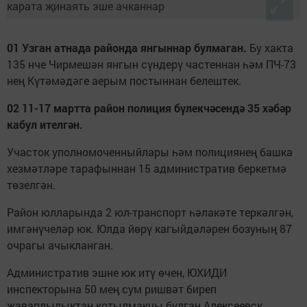
01 Узган атнада районда янгыннар булмаган.
Бу хакта
135 нче Чирмешән янгын сүндерү частеннан һәм ПЧ-73
нең Күтәмәдәге аерым постыннан белештек.
02 11-17 мартта район полиция бүлекчәсендә 35 хәбәр
кабул ителгән.
Участок уполномоченныйлары һәм полициянең башка
хезмәтләре тарафыннан 15 административ беркетмә
төзелгән.
Район юлларында 2 юл-транспорт һәлакәте теркәлгән,
имгәнүчеләр юк. Юлда йөрү кагыйдәләрен бозуның 87
очрагы ачыкланган.
Административ эшне юк итү өчен, ЮХИДИ
инспекторына 50 мең сум ришвәт биреп
җаваплылыктан котылмакчы булган Алексеевск