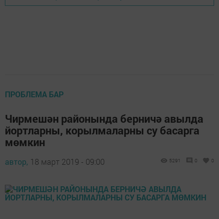
ПРОБЛЕМА БАР
Чирмешән районында берничә авылда
йортларны, корылмаларны су басарга
мөмкин
автор,
18 март 2019 - 09:00
5291
0
0