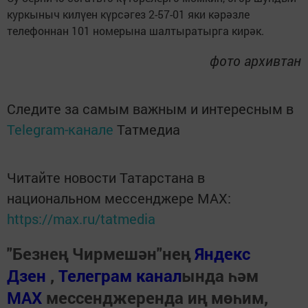
куркыныч килүен күрсәгез 2-57-01 яки кәрәзле
телефоннан 101 номерына шалтыратырга кирәк.
фото архивтан
Следите за самым важным и интересным в
Telegram-канале
Татмедиа
Читайте новости Татарстана в
национальном мессенджере MАХ:
https://max.ru/tatmedia
"Безнең Чирмешән"нең
Яндекс
Дзен
,
Телеграм канал
ында һәм
МАХ
мессенджеренда иң мөһим,