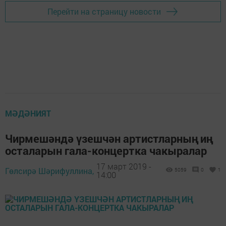
Перейти на страницу новости
МӘДӘНИЯТ
Чирмешәндә үзешчән артистларның иң
осталарын гала-концертка чакыралар
17 март 2019 -
Гөлсирә Шәрифуллина,
5059
0
1
14:00