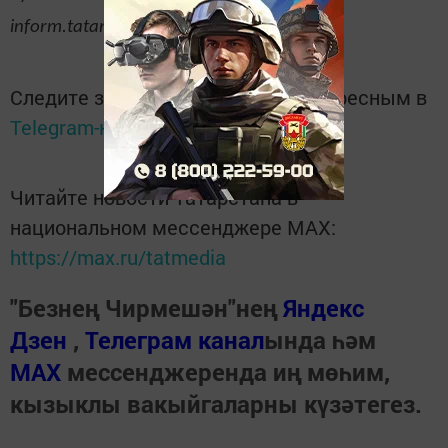
inform.tatar/news/2019/03/18/182593/
Следите за самым важным и интересным в
Telegram-канале
Татмедиа
Читайте новости Татарстана в
национальном мессенджере MАХ:
https://max.ru/tatmedia
"Безнең Чирмешән"нең
Яндекс
Дзен
,
Телеграм канал
ында һәм
МАХ
мессенджеренда иң мөһим,
кызыклы вакыйгаларны күзәтегез.