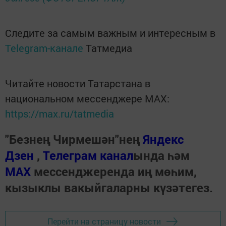
Следите за самым важным и интересным в
Telegram-канале
Татмедиа
Читайте новости Татарстана в
национальном мессенджере MАХ:
https://max.ru/tatmedia
"Безнең Чирмешән"нең
Яндекс
Дзен
,
Телеграм канал
ында һәм
МАХ
мессенджеренда иң мөһим,
кызыклы вакыйгаларны күзәтегез.
Перейти на страницу новости