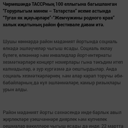
Чирмешәндә ТАССРның 100 еллыгына багышланган
“Горурлыгым минем – Татарстан” исеме астында
“Туган як җәүһәрләре”-“Жемчужины родного края”
халык иҗатының район фестивале дәвам итә.
Шушы көннәрдә район мәдәният йортында социаль
өлкәдә эшләүчеләр чыгыш ясады. Социаль яклау
бүлеге, өлкәннәр һәм инвалидлар йорт-интернаты
хезмәткәрләре концерт номерлары гына тәкъдим итеп
калмадылар, ә зур күргәзмә дә оештырдылар. Анда
социаль хезмәткәрләрнең һәм алар карап торучы әби-
бабайларның да күл эшләнмәләре, камыр ризыклары
урын алды.
Район мәдәният йорты сәхнәсендә инде барлык авыл
җирлекләре үзешчәннәре диярлек һәм күпчелек
оешмалар вәкилләре чыгыш ясады да инде. 22 мартта