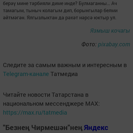
берәү мине тәрбияли диме инде? Булмаганны… Ач
тамагым, тыныч колагым дип, борынгылар белми
әйтмәгән. Ялгызлыктан да рәхәт нәрсә юктыр ул.
Язмыш кочагы
Фото:
pixabay.com
Следите за самым важным и интересным в
Telegram-канале
Татмедиа
Читайте новости Татарстана в
национальном мессенджере MАХ:
https://max.ru/tatmedia
"Безнең Чирмешән"нең
Яндекс