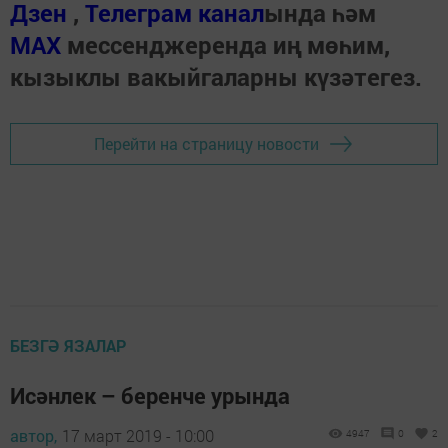
Дзен
,
Телеграм канал
ында һәм
МАХ
мессенджеренда иң мөһим,
кызыклы вакыйгаларны күзәтегез.
Перейти на страницу новости
БЕЗГӘ ЯЗАЛАР
Исәнлек – беренче урында
автор,
17 март 2019 - 10:00
4947
0
2