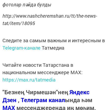
фотолар пәйда булды
http://www.nashcheremshan.ru/tt/the-news-
tat/item/18095
Следите за самым важным и интересным в
Telegram-канале
Татмедиа
Читайте новости Татарстана в
национальном мессенджере MАХ:
https://max.ru/tatmedia
"Безнең Чирмешән"нең
Яндекс
Дзен
,
Телеграм канал
ында һәм
МАХ
мессенджеренда иң мөһим,