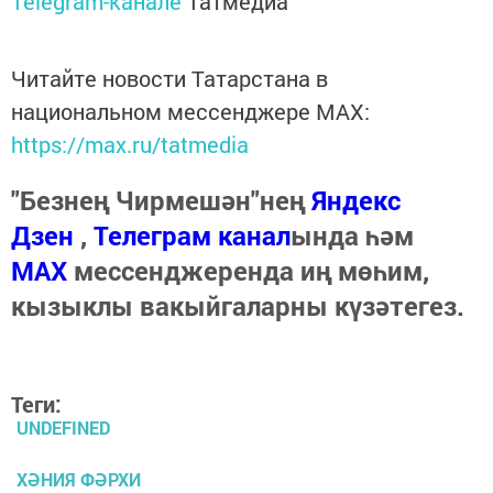
Telegram-канале
Татмедиа
Читайте новости Татарстана в
национальном мессенджере MАХ:
https://max.ru/tatmedia
"Безнең Чирмешән"нең
Яндекс
Дзен
,
Телеграм канал
ында һәм
МАХ
мессенджеренда иң мөһим,
кызыклы вакыйгаларны күзәтегез.
Теги:
UNDEFINED
ХӘНИЯ ФӘРХИ