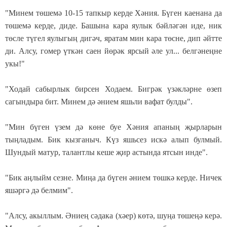
"Минем төшемә 10-15 тапкыр керде Хәния. Бүген каенана да
төшемә керде, диде. Башына кара яулык бәйләгән иде, ник
төсле түгел яулыгың дигәч, яратам мин кара төсне, дип әйтте
ди. Алсу, гомер үткән саен йөрәк ярсый әле ул... белгәнеңне
укы!"
"Ходай сабырлык бирсен Ходаем. Бигрәк үзәкләрне өзеп
сагындыра бит. Минем дә әнием яшьли вафат булды".
"Мин бүген үзем дә көне буе Хәния апаның җырларын
тыңладым. Бик кызганыч. Күз яшьсез искә алып булмый.
Шундый матур, талантлы кеше җир астында ятсын инде".
"Бик аңлыйм сезне. Миңа да бүген әнием төшкә керде. Ничек
яшәргә дә белмим".
"Алсу, акыллым. Әниең сәдака (хәер) көтә, шуңа төшеңә керә.