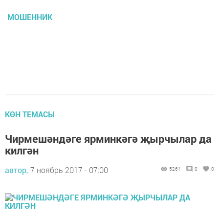
МОШЕННИК
КӨН ТЕМАСЫ
Чирмешәндәге ярминкәгә җырчылар да
килгән
автор,
7 ноябрь 2017 - 07:00
5261
0
0