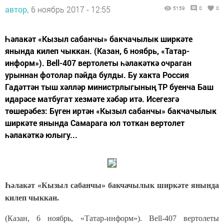
автор,
6 ноябрь 2017 - 12:55
5159
0
0
Һәлакәт «Кызыл сабанчы» бакчачылык ширкәте
янында килеп чыккан. (Казан, 6 ноябрь, «Татар-
информ»). Bell-407 вертолеты һәлакәткә очраган
урыннан фотолар пәйда булды. Бу хакта Россия
Гадәттән тыш хәлләр министрлыгының ТР буенча Баш
идарәсе матбугат хезмәте хәбәр итә. Исегезгә
төшерәбез: Бүген иртән «Кызыл сабанчы» бакчачылык
ширкәте янында Самарага юл тоткан вертолет
һәлакәткә юлыгу...
Һәлакәт «Кызыл сабанчы» бакчачылык ширкәте янында
килеп чыккан.
(Казан, 6 ноябрь, «Татар-информ»). Bell-407 вертолеты