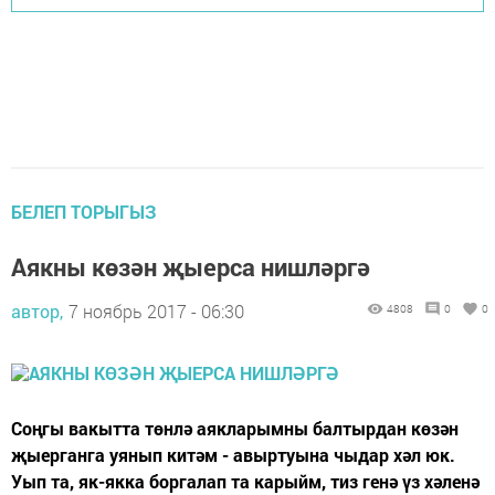
БЕЛЕП ТОРЫГЫЗ
Аякны көзән җыерса нишләргә
автор,
7 ноябрь 2017 - 06:30
4808
0
0
Соңгы вакытта төнлә аякларымны балтырдан көзән
җыерганга уянып китәм - авыртуына чыдар хәл юк.
Уып та, як-якка боргалап та карыйм, тиз генә үз хәленә