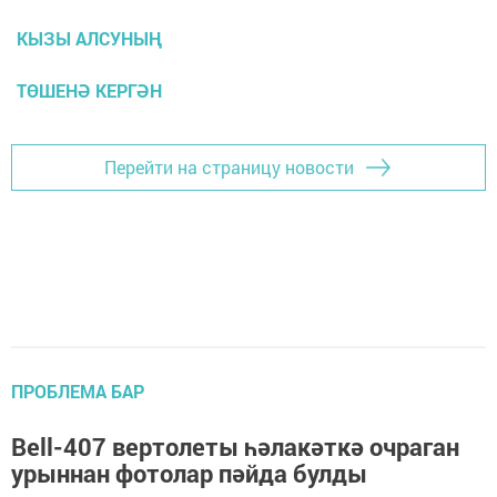
КЫЗЫ АЛСУНЫҢ
ТӨШЕНӘ КЕРГӘН
Перейти на страницу новости
ПРОБЛЕМА БАР
Bell-407 вертолеты һәлакәткә очраган
урыннан фотолар пәйда булды