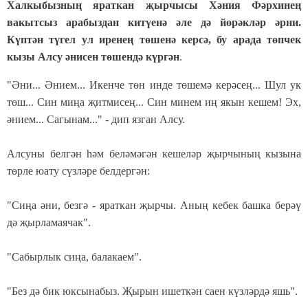
Халкыбызның яраткан җырчысы Хәния Фәрхинең
вакытсыз арабыздан китүенә әле дә йөрәкләр әрни.
Күптән түгел ул иренең төшенә керсә, бу арада төпчек
кызы Алсу әнисен төшендә күргән
.
"Әни... Әнием... Икенче төн инде төшемә керәсең... Шул ук
төш... Син миңа җитмисең... Син минем иң якын кешем! Эх,
әнием... Сагынам..." - дип язган Алсу.
Алсуны белгән һәм беләмәгән кешеләр җырчының кызына
төрле юату сүзләре белдергән:
"Сиңа әни, безгә - яраткан җырчы. Аның кебек башка берәү
дә җырламаячак".
"Сабырлык сиңа, балакаем".
"Без дә бик юксынабыз. Җырын ишеткән саен күзләрдә яшь".