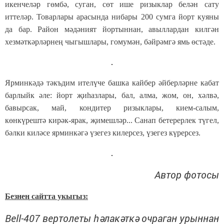
икенчеләр гөмбә, суган, сөт ише ризыклар белән сату
иттеләр. Товарлары арасында нибары 200 сумга йорт куяны
да бар. Район мәдәният йортыннан, авыллардан килгән
хезмәткәрләрнең чыгышлары, гомумән, бәйрәмгә ямь өстәде.
Ярминкәдә тәкъдим ителүче башка кайбер әйберләрне кабат
барлыйк әле: йорт җиһазлары, бал, алма, жом, он, хәлвә,
бавырсак, май, кондитер ризыклары, кием-салым,
көнкүрештә кирәк-ярак, җимешләр... Санап бетерерлек түгел,
бәлки киләсе ярминкәгә үзегез килерсез, үзегез күрерсез.
Автор фотосы
Безнең сайтта укыгыз:
Bell-407 вертолеты һәлакәткә очраган урыннан