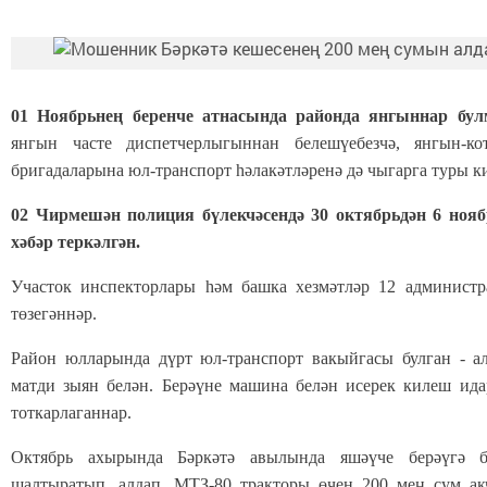
01 Ноябрьнең беренче атнасында районда янгыннар бул
янгын часте диспетчерлыгыннан белешүебезчә, янгын-ко
бригадаларына юл-транспорт һәлакәтләренә дә чыгарга туры к
02 Чирмешән полиция бүлекчәсендә 30 октябрьдән 6 нояб
хәбәр теркәлгән.
Участок инспекторлары һәм башка хезмәтләр 12 администр
төзегәннәр.
Район юлларында дүрт юл-транспорт вакыйгасы булган - а
матди зыян белән. Берәүне машина белән исерек килеш ида
тоткарлаганнар.
Октябрь ахырында Бәркәтә авылында яшәүче берәүгә б
шалтыратып, алдап, МТЗ-80 тракторы өчен 200 мең сум акч