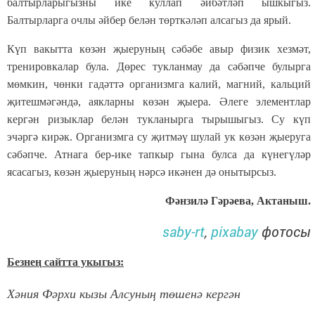
балтырларыгызны ике куллап әйбәтләп ышкыгыз.
Балтырларга очлы әйбер белән төрткәләп алсагыз да ярый.
Күп вакытта көзән җыеруның сәбәбе авыр физик хезмәт,
тренировкалар була. Дөрес тукланмау да сәбәпче булырга
мөмкин, чөнки гадәттә организмга калий, магний, кальций
җитешмәгәндә, аякларны көзән җыера. Әлеге элементлар
кергән ризыклар белән тукланырга тырышыгыз. Су күп
эчәргә кирәк. Организмга су җитмәү шулай ук көзән җыеруга
сәбәпче. Атнага бер-ике тапкыр гына булса да күнегүләр
ясасагыз, көзән җыеруның нәрсә икәнен дә онытырсыз.
Фәнзилә Гәрәева, Актаныш.
saby-rt
,
pixabay
фотосы
Безнең сайтта укыгыз:
Хәния Фәрхи кызы Алсуның төшенә кергән