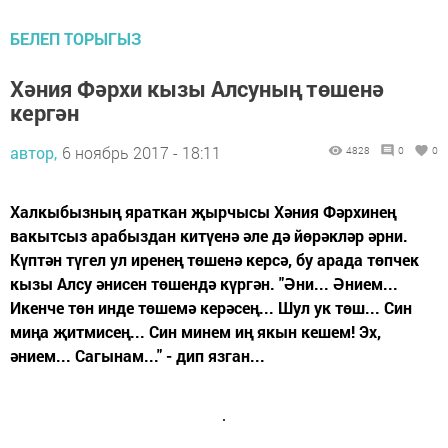
БЕЛЕП ТОРЫГЫЗ
Хәния Фәрхи кызы Алсуның төшенә
кергән
автор,
6 ноябрь 2017 - 18:11
4828
0
0
Халкыбызның яраткан җырчысы Хәния Фәрхинең
вакытсыз арабыздан китүенә әле дә йөрәкләр әрни.
Күптән түгел ул иренең төшенә керсә, бу арада төпчек
кызы Алсу әнисен төшендә күргән. "Әни... Әнием...
Икенче төн инде төшемә керәсең... Шул ук төш... Син
миңа җитмисең... Син минем иң якын кешем! Эх,
әнием... Сагынам..." - дип язган...