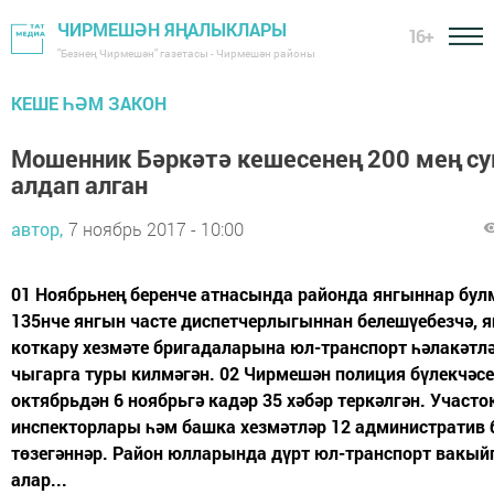
ЧИРМЕШӘН ЯҢАЛЫКЛАРЫ
16+
"Безнең Чирмешән" газетасы - Чирмешән районы
КЕШЕ ҺӘМ ЗАКОН
Мошенник Бәркәтә кешесенең 200 мең с
алдап алган
автор,
7 ноябрь 2017 - 10:00
01 Ноябрьнең беренче атнасында районда янгыннар бул
135нче янгын часте диспетчерлыгыннан белешүебезчә, я
коткару хезмәте бригадаларына юл-транспорт һәлакәтлә
чыгарга туры килмәгән. 02 Чирмешән полиция бүлекчәсе
октябрьдән 6 ноябрьгә кадәр 35 хәбәр теркәлгән. Участо
инспекторлары һәм башка хезмәтләр 12 административ 
төзегәннәр. Район юлларында дүрт юл-транспорт вакыйг
алар...