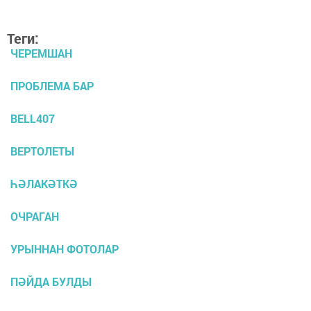
Теги:
ЧЕРЕМШАН
ПРОБЛЕМА БАР
BELL407
ВЕРТОЛЕТЫ
ҺӘЛАКӘТКӘ
ОЧРАГАН
УРЫННАН ФОТОЛАР
ПӘЙДА БУЛДЫ