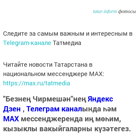
tatar-inform
фотосы
Следите за самым важным и интересным в
Telegram-канале
Татмедиа
Читайте новости Татарстана в
национальном мессенджере MАХ:
https://max.ru/tatmedia
"Безнең Чирмешән"нең
Яндекс
Дзен
,
Телеграм канал
ында һәм
МАХ
мессенджеренда иң мөһим,
кызыклы вакыйгаларны күзәтегез.