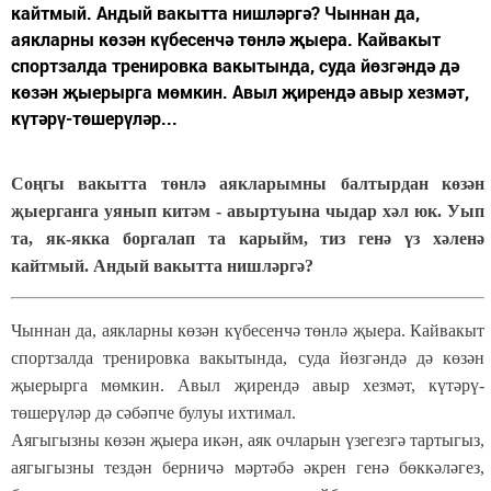
кайтмый. Андый вакытта нишләргә? Чыннан да,
аякларны көзән күбесенчә төнлә җыера. Кайвакыт
спортзалда тренировка вакытында, суда йөзгәндә дә
көзән җыерырга мөмкин. Авыл җирендә авыр хезмәт,
күтәрү-төшерүләр...
Соңгы вакытта төнлә аякларымны балтырдан көзән
җыерганга уянып китәм - авыртуына чыдар хәл юк. Уып
та, як-якка боргалап та карыйм, тиз генә үз хәленә
кайтмый. Андый вакытта нишләргә?
Чыннан да, аякларны көзән күбесенчә төнлә җыера. Кайвакыт
спортзалда тренировка вакытында, суда йөзгәндә дә көзән
җыерырга мөмкин. Авыл җирендә авыр хезмәт, күтәрү-
төшерүләр дә сәбәпче булуы ихтимал.
Аягыгызны көзән җыера икән, аяк очларын үзегезгә тартыгыз,
аягыгызны тездән берничә мәртәбә әкрен генә бөккәләгез,