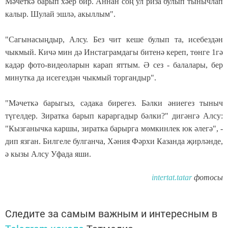
Мәчеткә барып хәер бир. Аннан соң ул риза булып тынычлап
калыр. Шулай эшлә, акыллым".
"Сагынасыңдыр, Алсу. Без чит кеше булып та, исебездән
чыкмый. Кичә мин дә Инстаграмдагы битенә кереп, төнге 1гә
кадәр фото-видеоларын карап яттым. Ә сез - балалары, бер
минутка да исегездән чыкмый торгандыр".
"Мәчеткә барыгыз, сәдака бирегез. Бәлки әниегез тыныч
түгелдер. Зиратка барып караргадыр бәлки?" дигәнгә Алсу:
"Кызганычка каршы, зиратка барырга мөмкинлек юк әлегә", -
дип язган. Билгеле булганча, Хәния Фәрхи Казанда җирләнде,
ә кызы Алсу Уфада яши.
intertat.tatar
фотосы
Следите за самым важным и интересным в