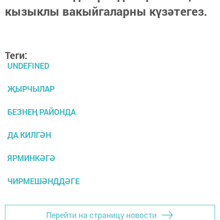
кызыклы вакыйгаларны күзәтегез.
Теги:
UNDEFINED
ҖЫРЧЫЛАР
БЕЗНЕҢ РАЙОНДА
ДА КИЛГӘН
ЯРМИНКӘГӘ
ЧИРМЕШӘНДДӘГЕ
Перейти на страницу новости