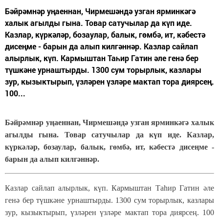
Бәйрәмнәр уңаеннан, Чирмешәндә узган ярминкәгә
халык агылды гына. Товар сатучылар да күп иде.
Казлар, күркәләр, бозаулар, балык, гөмбә, ит, кәбестә
дисеңме - барын да алып килгәннәр. Казлар сайлап
алырлык, күп. Кармыштан Таһир Гатин әле генә бер
түшкәне урнаштырды. 1300 сум торырлык, казлары
зур, кызыктырып, үзләрен үзләре мактап тора диярсең.
100...
Бәйрәмнәр уңаеннан, Чирмешәндә узган ярминкәгә халык
агылды гына. Товар сатучылар да күп иде. Казлар,
күркәләр, бозаулар, балык, гөмбә, ит, кәбестә дисеңме -
барын да алып килгәннәр.
Казлар сайлап алырлык, күп. Кармыштан Таһир Гатин әле
генә бер түшкәне урнаштырды. 1300 сум торырлык, казлары
зур, кызыктырып, үзләрен үзләре мактап тора диярсең. 100