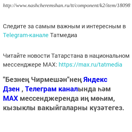
http://www.nashcheremshan.ru/tt/component/k2/item/18098
Следите за самым важным и интересным в
Telegram-канале
Татмедиа
Читайте новости Татарстана в национальном
мессенджере MАХ:
https://max.ru/tatmedia
"Безнең Чирмешән"нең
Яндекс
Дзен
,
Телеграм канал
ында һәм
МАХ
мессенджеренда иң мөһим,
кызыклы вакыйгаларны күзәтегез.