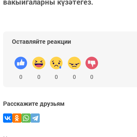
вакыйгаларны күзәтегез.
Оставляйте реакции
0
0
0
0
0
Расскажите друзьям