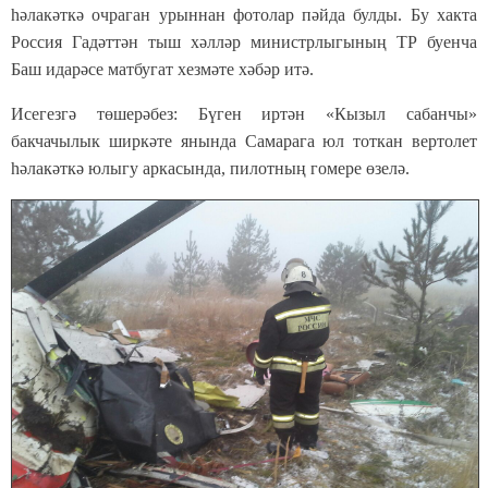
һәлакәткә очраган урыннан фотолар пәйда булды. Бу хакта
Россия Гадәттән тыш хәлләр министрлыгының ТР буенча
Баш идарәсе матбугат хезмәте хәбәр итә.
Исегезгә төшерәбез: Бүген иртән «Кызыл сабанчы»
бакчачылык ширкәте янында Самарага юл тоткан вертолет
һәлакәткә юлыгу аркасында, пилотның гомере өзелә.