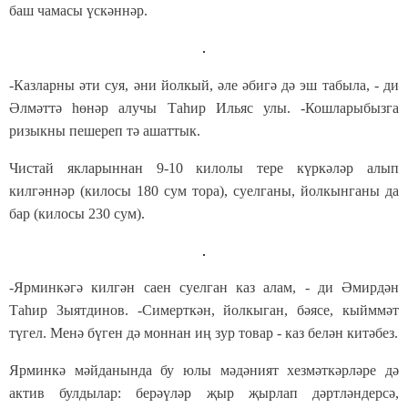
баш чамасы үскәннәр.
-Казларны әти суя, әни йолкый, әле әбигә дә эш табыла, - ди
Әлмәттә һөнәр алучы Таһир Ильяс улы. -Кошларыбызга
ризыкны пешереп тә ашаттык.
Чистай якларыннан 9-10 килолы тере күркәләр алып
килгәннәр (килосы 180 сум тора), суелганы, йолкынганы да
бар (килосы 230 сум).
-Ярминкәгә килгән саен суелган каз алам, - ди Әмирдән
Таһир Зыятдинов. -Симерткән, йолкыган, бәясе, кыйммәт
түгел. Менә бүген дә моннан иң зур товар - каз белән китәбез.
Ярминкә мәйданында бу юлы мәдәният хезмәткәрләре дә
актив булдылар: берәүләр җыр җырлап дәртләндерсә,