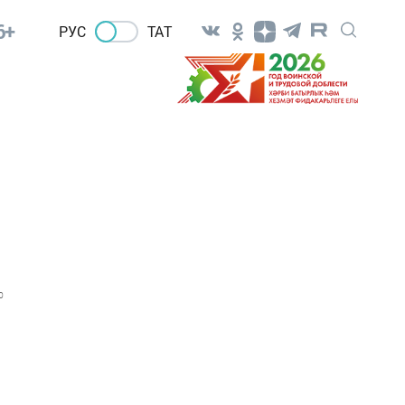
6+
РУС
ТАТ
0