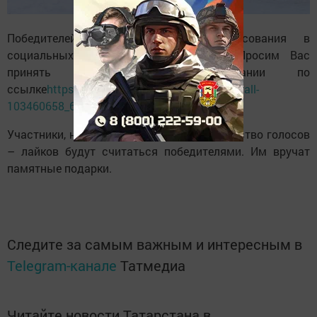
Победителей определим путем голосования в
социальных сетях районной газеты. Просим Вас
принять участие в голосовании по
ссылке
https://vk.com/nashcheremshan?w=wall-
103460658_62388
Участники, набравшие наибольшее количество голосов
– лайков будут считаться победителями. Им вручат
памятные подарки.
Следите за самым важным и интересным в
Telegram-канале
Татмедиа
Читайте новости Татарстана в