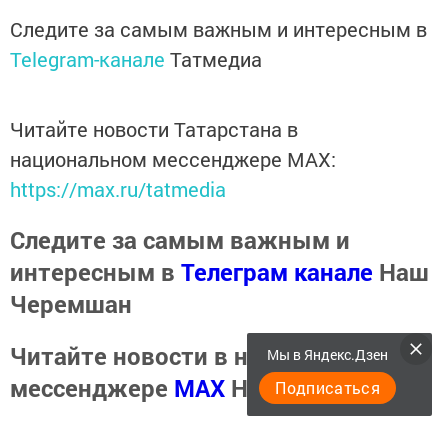
Следите за самым важным и интересным в
Telegram-канале
Татмедиа
Читайте новости Татарстана в
национальном мессенджере MАХ:
https://max.ru/tatmedia
Следите за самым важным и
интересным в
Телеграм канале
Наш
Черемшан
Читайте новости в национальном
Мы в Яндекс.Дзен
мессенджере
MАХ
Наш Черемшан
Подписаться