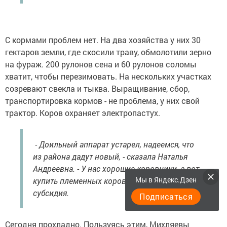
С кормами проблем нет. На два хозяйства у них 30
гектаров земли, где скосили траву, обмолотили зерно
на фураж. 200 рулонов сена и 60 рулонов соломы
хватит, чтобы перезимовать. На нескольких участках
созревают свекла и тыква. Выращивание, сбор,
транспортировка кормов - не проблема, у них свой
трактор. Коров охраняет электропастух.
- Доильный аппарат устарел, надеемся, что
из района дадут новый, - сказала Наталья
Андреевна. - У нас хорошие коровники, а вот
Мы в Яндекс.Дзен
купить племенных коров, не помешала бы
субсидия.
Подписаться
Сегодня прохладно. Пользуясь этим, Михляевы