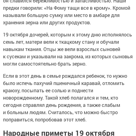
он славился бережливостью и запасливостью. Наши
предки говорили: «На Фому тащи все в крому». Кромой
называли большую сумку или место в амбаре для
хранения зерна или других продуктов.
19 октября дочерей, которым к этому дню исполнялось
семь лет, матери вели к ткацкому стану и обучали
навыкам ткания. Отцы же вели взрослых сыновей
к сусекам и указывали на закрома, из которых сыновья
могли самостоятельно брать зерно.
Если в этот день в семье рождался ребенок, то нужно
было испечь пахучий пшеничный каравай, отломить
краюху, посыпать ее солью и поднести
новорожденному. Такой хлеб полагался и тем, кто
сегодня справлял день рождения, а также слабым
и больным людям. Считалось, что можно быстро
поправиться, попробовав этот хлеб.
Народные приметы 19 октября