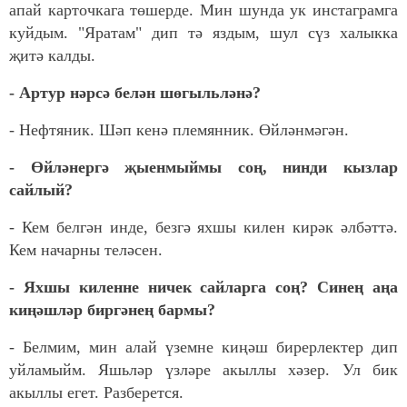
апай карточкага төшерде. Мин шунда ук инстаграмга
куйдым. "Яратам" дип тә яздым, шул сүз халыкка
җитә калды.
- Артур нәрсә белән шөгыльләнә?
- Нефтяник. Шәп кенә племянник. Өйләнмәгән.
- Өйләнергә җыенмыймы соң, нинди кызлар
сайлый?
- Кем белгән инде, безгә яхшы килен кирәк әлбәттә.
Кем начарны теләсен.
- Яхшы киленне ничек сайларга соң? Синең аңа
киңәшләр биргәнең бармы?
- Белмим, мин алай үземне киңәш бирерлектер дип
уйламыйм. Яшьләр үзләре акыллы хәзер. Ул бик
акыллы егет. Разберется.