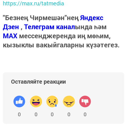
https://max.ru/tatmedia
"Безнең Чирмешән"нең
Яндекс
Дзен
,
Телеграм канал
ында һәм
МАХ
мессенджеренда иң мөһим,
кызыклы вакыйгаларны күзәтегез.
Оставляйте реакции
0
0
0
0
0