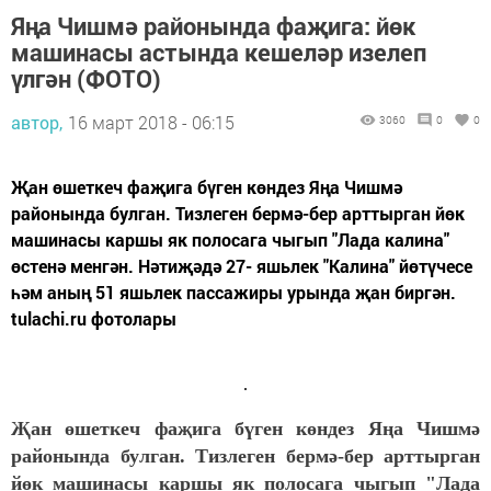
Яңа Чишмә районында фаҗига: йөк
машинасы астында кешеләр изелеп
үлгән (ФОТО)
автор,
16 март 2018 - 06:15
3060
0
0
Җан өшеткеч фаҗига бүген көндез Яңа Чишмә
районында булган. Тизлеген бермә-бер арттырган йөк
машинасы каршы як полосага чыгып "Лада калина"
өстенә менгән. Нәтиҗәдә 27- яшьлек "Калина" йөтүчесе
һәм аның 51 яшьлек пассажиры урында җан биргән.
tulachi.ru фотолары
Җан өшеткеч фаҗига бүген көндез Яңа Чишмә
районында булган. Тизлеген бермә-бер арттырган
йөк машинасы каршы як полосага чыгып "Лада