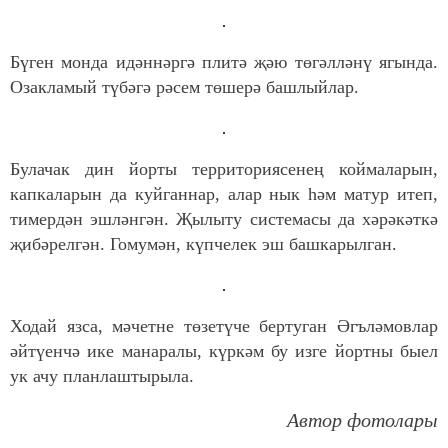
Бүген монда идәннәргә плитә җәю төгәлләнү ягында.
Озакламый түбәгә рәсем төшерә башлыйлар.
Булачак дин йорты территориясенең коймаларын,
капкаларын да куйганнар, алар нык һәм матур итеп,
тимердән эшләнгән. Җылыту системасы да хәрәкәткә
җибәрелгән. Гомумән, күпчелек эш башкарылган.
Ходай язса, мәчетне төзетүче бертуган Әгъләмовлар
әйтүенчә ике манаралы, күркәм бу изге йортны быел
ук ачу планлаштырыла.
Автор фотолары