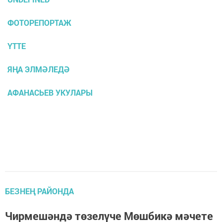
ФОТОРЕПОРТАЖ
ҮТТЕ
ЯҢА ЭЛМӘЛЕДӘ
АФАНАСЬЕВ УКУЛАРЫ
БЕЗНЕҢ РАЙОНДА
Чирмешәндә төзелүче Мөшбикә мәчете