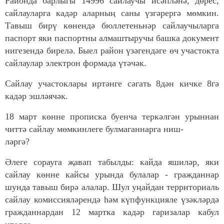
Районда барлыгы 14996 сайлаучы исәпләнә, дөрес,
сайлауларга кадәр аларның саны үзгәрергә мөмкин.
Тавыш бирү көнендә бюллетеньнәр сайлаучыларга
паспорт яки паспортны алмаштыручы башка документ
нигезендә бирелә. Быел район үзәгендәге өч участокта
сайлаулар электрон формада үтәчәк.
Сайлау участоклары иртәнге сәгать 8дән кичке 8гә
кадәр эшләячәк.
18 март көнне прописка буенча теркәлгән урыннан
читтә сайлау мөмкинлеге булмаганнарга ниш-
ләргә?
Әлеге сорауга җавап табылды: кайда яшиләр, яки
сайлау көнне кайсы урында булалар - гражданнар
шунда тавыш бирә алалар. Шул уңайдан территориаль
сайлау комиссияләрендә һәм күпфункцияле үзәкләрдә
гражданнардан 12 мартка кадәр гаризалар кабул