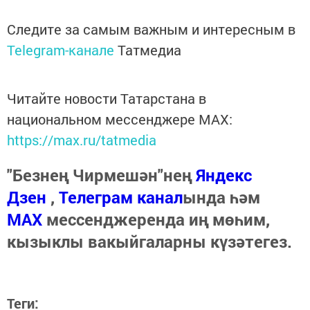
Следите за самым важным и интересным в
Telegram-канале
Татмедиа
Читайте новости Татарстана в
национальном мессенджере MАХ:
https://max.ru/tatmedia
"Безнең Чирмешән"нең
Яндекс
Дзен
,
Телеграм канал
ында һәм
МАХ
мессенджеренда иң мөһим,
кызыклы вакыйгаларны күзәтегез.
Теги: