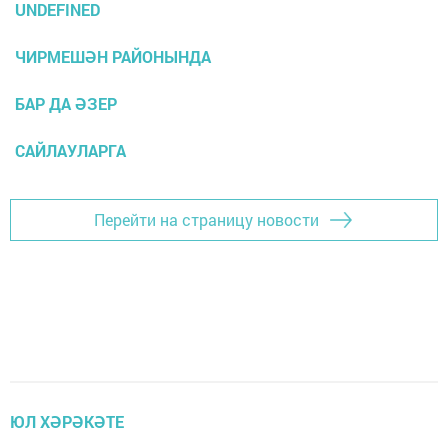
UNDEFINED
ЧИРМЕШӘН РАЙОНЫНДА
БАР ДА ӘЗЕР
САЙЛАУЛАРГА
Перейти на страницу новости
ЮЛ ХӘРӘКӘТЕ