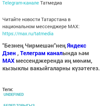
Telegram-канале
Татмедиа
Читайте новости Татарстана в
национальном мессенджере MАХ:
https://max.ru/tatmedia
"Безнең Чирмешән"нең
Яндекс
Дзен
,
Телеграм канал
ында һәм
МАХ
мессенджеренда иң мөһим,
кызыклы вакыйгаларны күзәтегез.
Теги:
UNDEFINED
БЕЛЕП ТОРЫГЫЗ