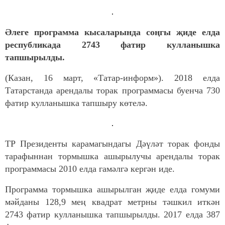
Әлеге программа кысаларында соңгы җиде елда
республикада 2743 фатир кулланышка
тапшырылды.
(Казан, 16 март, «Татар-информ»). 2018 елда
Татарстанда арендалы торак программасы буенча 730
фатир кулланышка тапшыру көтелә.
ТР Президенты карамагындагы Дәүләт торак фонды
тарафыннан тормышка ашырылучы арендалы торак
программасы 2010 елда гамәлгә кергән иде.
Программа тормышка ашырылган җиде елда гомуми
мәйданы 128,9 мең квадрат метрны тәшкил иткән
2743 фатир кулланышка тапшырылды. 2017 елда 387