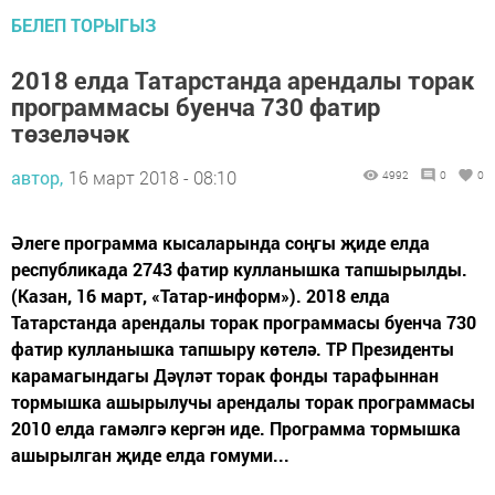
БЕЛЕП ТОРЫГЫЗ
2018 елда Татарстанда арендалы торак
программасы буенча 730 фатир
төзеләчәк
автор,
16 март 2018 - 08:10
4992
0
0
Әлеге программа кысаларында соңгы җиде елда
республикада 2743 фатир кулланышка тапшырылды.
(Казан, 16 март, «Татар-информ»). 2018 елда
Татарстанда арендалы торак программасы буенча 730
фатир кулланышка тапшыру көтелә. ТР Президенты
карамагындагы Дәүләт торак фонды тарафыннан
тормышка ашырылучы арендалы торак программасы
2010 елда гамәлгә кергән иде. Программа тормышка
ашырылган җиде елда гомуми...