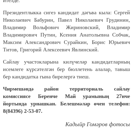
ителде.
Президентлыкка сигез кандидат дәгъва кыла: Сергей
Николаевич Бабурин, Павел Николаевич Грудинин,
Владимир Вольфович Жириновский, Владимир
Владимирович Путин, Ксения Анатольевна Собчак,
Максим Александрович Сурайкин, Борис Юрьевич
Титов, Григорий Алексеевич Явлинский.
Сайлау участокларына килүчеләр кандидатларның
исемлеге күрсәтелгән бер бюллетень алалар, тавыш
бер кандидатка гына бирелергә тиеш.
Чирмешәндә район территориаль сайлау
комиссиясе Беренче Май урамының 27нче
йортында урнашкан. Белешмәләр өчен телефон:
8(84396) 2-53-07.
Кадыйр Гомәров фотосы