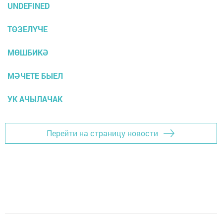
UNDEFINED
ТӨЗЕЛҮЧЕ
МӨШБИКӘ
МӘЧЕТЕ БЫЕЛ
УК АЧЫЛАЧАК
Перейти на страницу новости