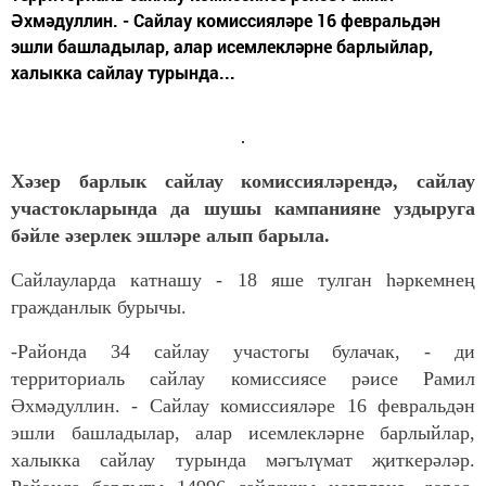
Әхмәдуллин. - Сайлау комиссияләре 16 февральдән
эшли башладылар, алар исемлекләрне барлыйлар,
халыкка сайлау турында...
Хәзер барлык сайлау комиссияләрендә, сайлау
участокларында да шушы кампанияне уздыруга
бәйле әзерлек эшләре алып барыла.
Сайлауларда катнашу - 18 яше тулган һәркемнең
гражданлык бурычы.
-Районда 34 сайлау участогы булачак, - ди
территориаль сайлау комиссиясе рәисе Рамил
Әхмәдуллин. - Сайлау комиссияләре 16 февральдән
эшли башладылар, алар исемлекләрне барлыйлар,
халыкка сайлау турында мәгълүмат җиткерәләр.