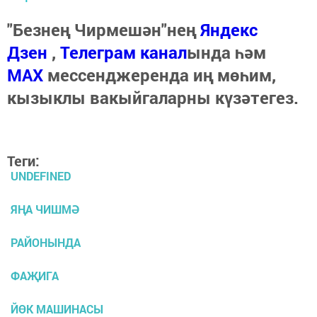
"Безнең Чирмешән"нең
Яндекс
Дзен
,
Телеграм канал
ында һәм
МАХ
мессенджеренда иң мөһим,
кызыклы вакыйгаларны күзәтегез.
Теги:
UNDEFINED
ЯҢА ЧИШМӘ
РАЙОНЫНДА
ФАҖИГА
ЙӨК МАШИНАСЫ