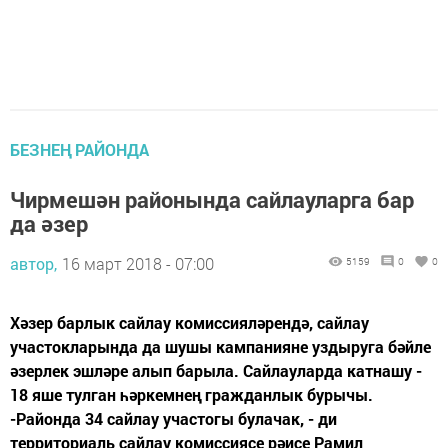
БЕЗНЕҢ РАЙОНДА
Чирмешән районында сайлауларга бар
да әзер
автор,
16 март 2018 - 07:00
5159
0
0
Хәзер барлык сайлау комиссияләрендә, сайлау
участокларында да шушы кампанияне уздыруга бәйле
әзерлек эшләре алып барыла. Сайлауларда катнашу -
18 яше тулган һәркемнең гражданлык бурычы.
-Районда 34 сайлау участогы булачак, - ди
территориаль сайлау комиссиясе рәисе Рамил