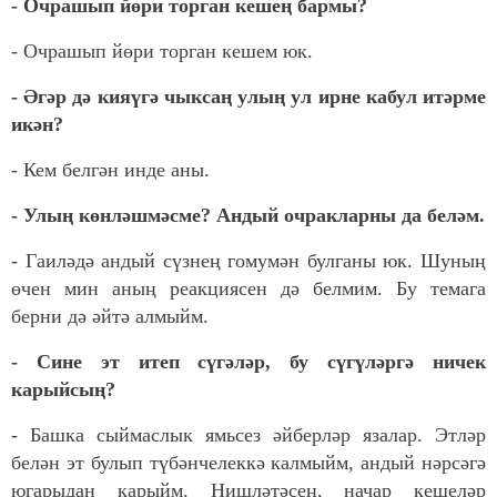
- Очрашып йөри торган кешең бармы?
- Очрашып йөри торган кешем юк.
- Әгәр дә кияүгә чыксаң улың ул ирне кабул итәрме
икән?
- Кем белгән инде аны.
- Улың көнләшмәсме? Андый очракларны да беләм.
- Гаиләдә андый сүзнең гомумән булганы юк. Шуның
өчен мин аның реакциясен дә белмим. Бу темага
берни дә әйтә алмыйм.
- Сине эт итеп сүгәләр, бу сүгүләргә ничек
карыйсың?
- Башка сыймаслык ямьсез әйберләр язалар. Этләр
белән эт булып түбәнчелеккә калмыйм, андый нәрсәгә
югарыдан карыйм. Нишләтәсең, начар кешеләр