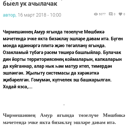
быел ук ачылачак
автор,
16 март 2018 - 10:00
5077
0
0
Чирмешәннең Амур ягында төзелүче Мөшбикә
мәчетендә эчке якта бизәкләү эшләре дәвам итә. Бүген
монда идәннәргә плитә җәю төгәлләнү ягында.
Озакламый түбәгә рәсем төшерә башлыйлар. Булачак
дин йорты территориясенең коймаларын, капкаларын
да куйганнар, алар нык һәм матур итеп, тимердән
эшләнгән. Җылыту системасы да хәрәкәткә
җибәрелгән. Гомумән, күпчелек эш башкарылган.
Ходай язса,...
Чирмешәннең Амур ягында төзелүче Мөшбикә
мәчетендә эчке якта бизәкләү эшләре дәвам итә.