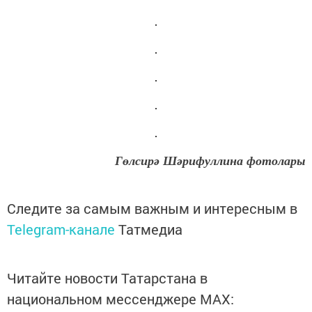
Гөлсирә Шәрифуллина фотолары
Следите за самым важным и интересным в
Telegram-канале
Татмедиа
Читайте новости Татарстана в
национальном мессенджере MАХ: