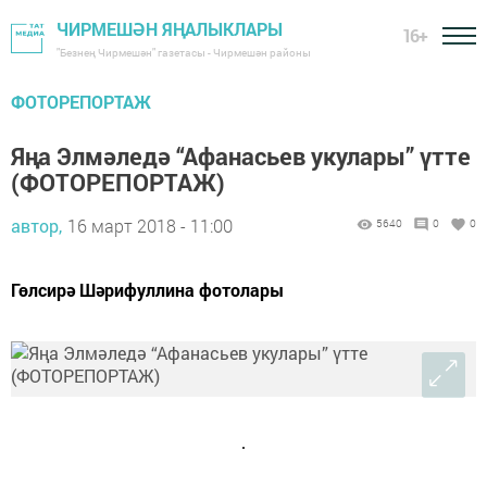
ЧИРМЕШӘН ЯҢАЛЫКЛАРЫ
16+
"Безнең Чирмешән" газетасы - Чирмешән районы
ФОТОРЕПОРТАЖ
Яңа Элмәледә “Афанасьев укулары” үтте
(ФОТОРЕПОРТАЖ)
автор,
16 март 2018 - 11:00
5640
0
0
Гөлсирә Шәрифуллина фотолары