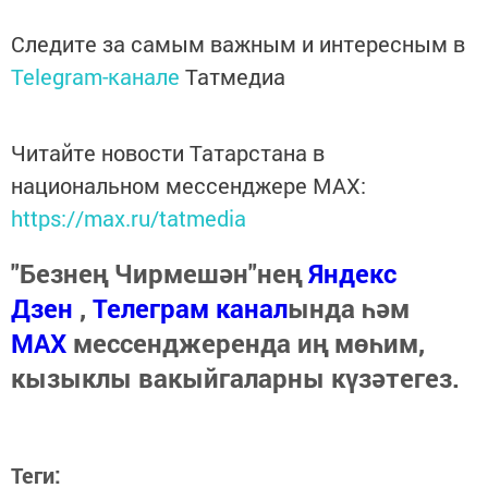
Следите за самым важным и интересным в
Telegram-канале
Татмедиа
Читайте новости Татарстана в
национальном мессенджере MАХ:
https://max.ru/tatmedia
"Безнең Чирмешән"нең
Яндекс
Дзен
,
Телеграм канал
ында һәм
МАХ
мессенджеренда иң мөһим,
кызыклы вакыйгаларны күзәтегез.
Теги: