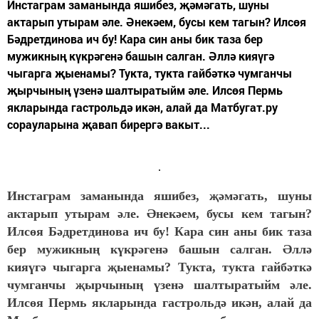
Инстаграм заманында яшибез, җәмәгать, шуны
актарып утырам әле. Әнекәем, бусы кем тагын? Илсөя
Бәдретдинова ич бу! Кара син аны бик таза бер
мужикның күкрәгенә башын салган. Әллә кияүгә
чыгарга җыенамы? Тукта, тукта гайбәткә чумганчы
җырчының үзенә шалтыратыйм әле. Илсөя Пермь
якларында гастрольдә икән, алай да Матбугат.ру
сорауларына җавап бирергә вакыт...
Инстаграм заманында яшибез, җәмәгать, шуны
актарып утырам әле. Әнекәем, бусы кем тагын?
Илсөя Бәдретдинова ич бу! Кара син аны бик таза
бер мужикның күкрәгенә башын салган. Әллә
кияүгә чыгарга җыенамы? Тукта, тукта гайбәткә
чумганчы җырчының үзенә шалтыратыйм әле.
Илсөя Пермь якларында гастрольдә икән, алай да