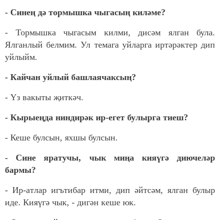
- Синең дә тормышка чыгасың киләме?
- Тормышка чыгасым килми, дисәм ялган була.
Ялганлый белмим. Ул темага уйларга иртәрәктер дип
уйлыйм.
- Кайчан уйлый башлаячаксың?
- Үз вакыты җиткәч.
- Кырыеңда ниндирәк ир-егет булырга тиеш?
- Кеше булсын, яхшы булсын.
- Сине яратучы, чык миңа кияүгә диючеләр
бармы?
- Ир-атлар игътибар итми, дип әйтсәм, ялган булыр
иде. Кияүгә чык, - дигән кеше юк.