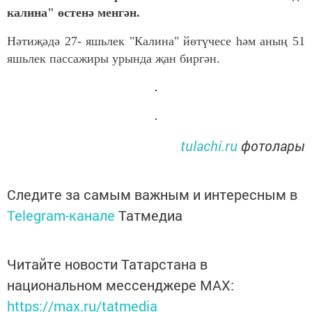
калина" өстенә менгән.
Нәтиҗәдә 27- яшьлек "Калина" йөтүчесе һәм аның 51
яшьлек пассажиры урында җан биргән.
tulachi.ru
фотолары
Следите за самым важным и интересным в
Telegram-канале
Татмедиа
Читайте новости Татарстана в
национальном мессенджере MАХ:
https://max.ru/tatmedia