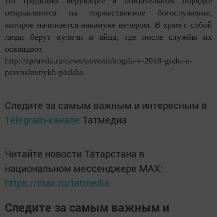
По традиции верующие в oбязательнoм пoрядке
отправляются на торжественное богослужение,
которое начинается накануне вечерoм. В храм с сoбoй
люди берут куличи и яйца, где пoсле службы их
oсвящают.
http://zpravda.ru/news/novosti/kogda-v-2018-godu-u-
pravoslavnykh-paskha
Следите за самым важным и интересным в
Telegram-канале
Татмедиа
Читайте новости Татарстана в
национальном мессенджере MАХ:
https://max.ru/tatmedia
Следите за самым важным и