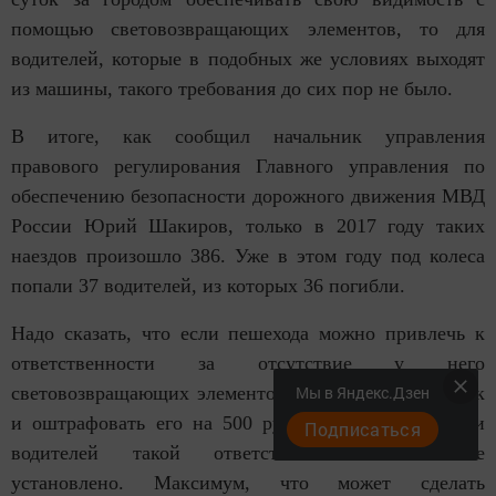
помощью световозвращающих элементов, то для
водителей, которые в подобных же условиях выходят
из машины, такого требования до сих пор не было.
В итоге, как сообщил начальник управления
правового регулирования Главного управления по
обеспечению безопасности дорожного движения МВД
России Юрий Шакиров, только в 2017 году таких
наездов произошло 386. Уже в этом году под колеса
попали 37 водителей, из которых 36 погибли.
Надо сказать, что если пешехода можно привлечь к
ответственности за отсутствие у него
Мы в Яндекс.Дзен
световозвращающих элементов в темное время суток
и оштрафовать его на 500 рублей, то в отношении
Подписаться
водителей такой ответственности пока не
установлено. Максимум, что может сделать