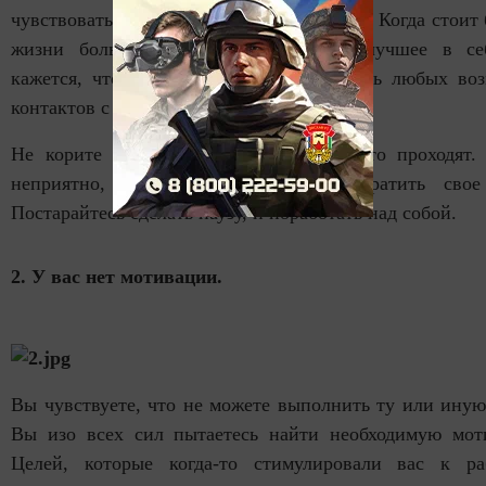
чувствовать себя все более раздраженным. Когда стоит 
жизни больше, используя все самое лучшее в се
кажется, что намного безопаснее избегать любых во
контактов с внешним миром.
Не корите себя за это, многие через это проходят.
неприятно, но не стоит попросту тратить свое
Постарайтесь сделать паузу, и поработать над собой.
2. У вас нет мотивации.
Вы чувствуете, что не можете выполнить ту или иную
Вы изо всех сил пытаетесь найти необходимую мот
Целей, которые когда-то стимулировали вас к ра