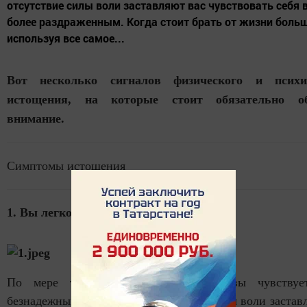
отсутствие силы воли заставляют вас чувствовать себя 
более раздраженным. Когда стоит брать от жизни больш
используя все самое...
Вот несколько сигналов физического и психи
истощения, на которые стоит обязательно об
внимание.
Симптомы истощения
1. Вы
легко
раздражаетесь
.
По мере того, как проходят дни, вы чувствуе
безнадежным. Бессилие и отсутствие силы воли застав