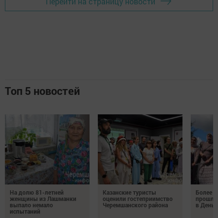
Перейти на страницу новости
Топ 5 новостей
На долю 81-летней
Казанские туристы
Более 
женщины из Лашманки
оценили гостеприимство
прошли
выпало немало
Черемшанского района
в День 
испытаний