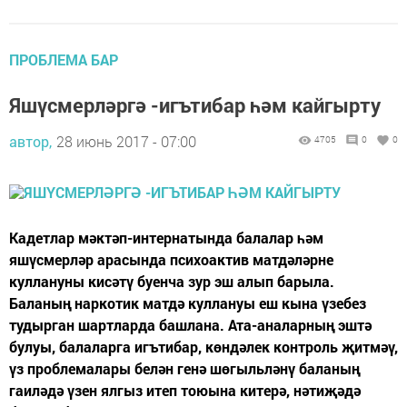
ПРОБЛЕМА БАР
Яшүсмерләргә -игътибар һәм кайгырту
автор,
28 июнь 2017 - 07:00
4705
0
0
Кадетлар мәктәп-интернатында балалар һәм
яшүсмерләр арасында психоактив матдәләрне
куллануны кисәтү буенча зур эш алып барыла.
Баланың наркотик матдә куллануы еш кына үзебез
тудырган шартларда башлана. Ата-аналарның эштә
булуы, балаларга игътибар, көндәлек контроль җитмәү,
үз проблемалары белән генә шөгыльләнү баланың
гаиләдә үзен ялгыз итеп тоюына китерә, нәтиҗәдә