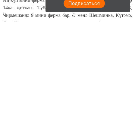
Иң күп мини-ферма Иске Кади авыл җирлегендә, биредә алар
Подписаться
14кә җиткән. Түбән Кәминкә авыл җирлегендә - 13,
Чирмешәндә 9 мини-ферма бар. Ә менә Шешминка, Күтәмә,
Яңа Кади авыл җирлекләрендә, нигәдер, бу программага
басарга ашыкмыйлар.
Следите за самым важным и интересным в
Telegram-канале
Татмедиа
Читайте новости Татарстана в
национальном мессенджере MАХ:
https://max.ru/tatmedia
"Безнең Чирмешән"нең
Яндекс
Дзен
,
Телеграм канал
ында һәм
МАХ
мессенджеренда иң мөһим,