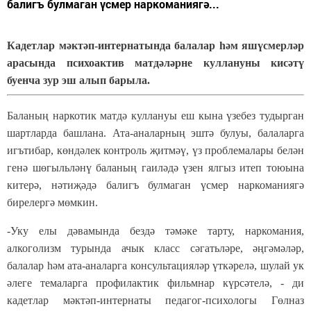
балигъ булмаган үсмер наркоманиягә...
Кадетлар мәктәп-интернатында балалар һәм яшүсмерләр
арасында психоактив матдәләрне куллануны кисәтү
буенча зур эш алып барыла.
Баланың наркотик матдә куллануы еш кына үзебез тудырган
шартларда башлана. Ата-аналарның эштә булуы, балаларга
игътибар, көндәлек контроль җитмәү, үз проблемалары белән
генә шөгыльләнү баланың гаиләдә үзен ялгыз итеп тоюына
китерә, нәтиҗәдә балигъ булмаган үсмер наркоманиягә
бирелергә мөмкин.
-Уку елы дәвамында бездә тәмәке тарту, наркомания,
алкоголизм турында ачык класс сәгатьләре, әңгәмәләр,
балалар һәм ата-аналарга консультацияләр үткәрелә, шулай ук
әлеге темаларга профилактик фильмнар күрсәтелә, - ди
кадетлар мәктәп-интернаты педагог-психологы Гөлназ