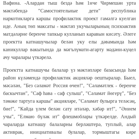
Вафина. -Алардан тыш бездә һәм 1нче Чирмешән урта
мәктәбендә "Самостоятельные дети" республика
наркотикларга каршы профилактик проект гамәлгә куелган
иде. Аның төп максаты - мәктәп укучыларының психоактив
матдәләрне беренче тапкыр кулланып каравын кисәтү. Әлеге
проектта катнашучылар белән уку елы дәвамында һәм
каникуллар вакытында да мәгълүмати-агарту мәдәни-күңел
ачу чаралары үткәрелә.
Проектта катнашучы балалар үз мәктәпләре базасында һәм
район күләмендә профилактик акцияләр оештыралар. Быел,
мәсәлән, "Без сәламәт Россия өчен!", "Сәламәтлек - беренче
баскычтан", "Саф һава - саф сулыш", "Сәламәт йөгерү", "Без
тәмәке тартуга каршы" акцияләре, "Сәламәт булырга теләсәң,
бие!", "Кайда үлем белән сату итәләр, хәбәр ит!", "Әнием
учы", "Елмаю бүләк ит" флешмоблары үткәрелде. Андый
чараларда катнашу балаларны берләштерә, туплый, алар
активрак, инициативалы булалар, тормыштагы кире