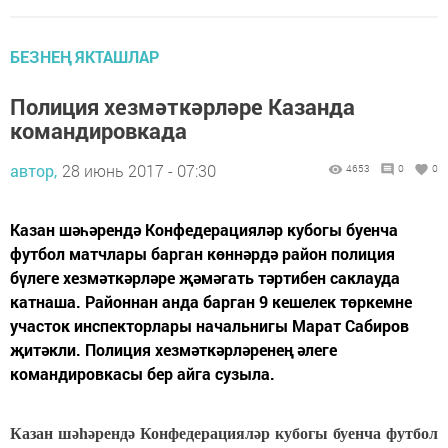
БЕЗНЕҢ ЯКТАШЛАР
Полиция хезмәткәрләре Казанда
командировкада
автор,
28 июнь 2017 - 07:30
4653
0
0
Казан шәһәрендә Конфедерацияләр кубогы буенча
футбол матчлары барган көннәрдә район полиция
бүлеге хезмәткәрләре җәмәгать тәртибен саклауда
катнаша. Районнан анда барган 9 кешелек төркемне
участок инспекторлары начальнигы Марат Сабиров
җитәкли. Полиция хезмәткәрләренең әлеге
командировкасы бер айга сузыла.
Казан шәһәрендә Конфедерацияләр кубогы буенча футбол