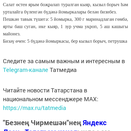
Салат өстен ярым боҗралап туралган кыяр, кызыл борыч һәм
урталайга бүленгән бүдәнә йомыркалары белән бизибез.
Пешкән тавык түшегә: 5 йомырка, 300 г маринадлаган гөмбә,
ярты баш суган, ике кыяр, 1 зур учма укроп, 5 аш кашыгы
майонез.
Бизәү өчен: 5 бүдәнә йомыркасы, бер кызыл борыч, петрушка
Следите за самым важным и интересным в
Telegram-канале
Татмедиа
Читайте новости Татарстана в
национальном мессенджере MАХ:
https://max.ru/tatmedia
"Безнең Чирмешән"нең
Яндекс