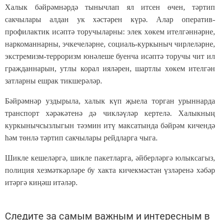
Халык бәйрәмнәрдә тынычлап ял итсен өчен, тәртип
сакчылары алдан ук хәстәрен күрә. Алар оператив-
профилактик исәптә торучыларны: элек хөкем ителгәннәрне,
наркоманнарны, эчкечеләрне, социаль-куркыныч чирлеләрне,
экстремизм-терроризм юнәлеше буенча исәптә торучы чит ил
гражданнарын, утлы корал ияләрен, шартлы хөкем ителгән
затларны ешрак тикшерәләр.
Бәйрәмнәр уздырыла, халык күп җыела торган урыннарда
транспорт хәрәкәтенә дә чикләүләр кертелә. Халыкның
куркынычсызлыгын тәэмин итү максатында бәйрәм кичендә
һәм төнлә тәртип сакчылары рейдларга чыга.
Шикле кешеләргә, шикле пакетларга, әйберләргә юлыксагыз,
полиция хезмәткәрләре бу хакта кичекмәстән үзләренә хәбәр
итәргә киңәш итәләр.
Следите за самым важным и интересным в