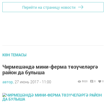
Перейти на страницу новости
КӨН ТЕМАСЫ
Чирмешәндә мини-ферма төзүчеләргә
район да булыша
автор,
27 июнь 2017 - 11:00
5020
0
0