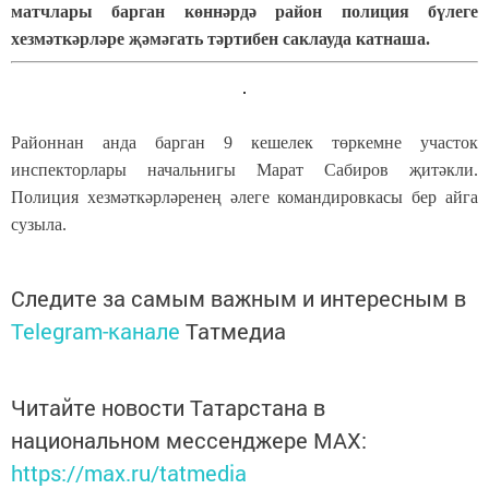
матчлары барган көннәрдә район полиция бүлеге
хезмәткәрләре җәмәгать тәртибен саклауда катнаша.
Районнан анда барган 9 кешелек төркемне участок
инспекторлары начальнигы Марат Сабиров җитәкли.
Полиция хезмәткәрләренең әлеге командировкасы бер айга
сузыла.
Следите за самым важным и интересным в
Telegram-канале
Татмедиа
Читайте новости Татарстана в
национальном мессенджере MАХ:
https://max.ru/tatmedia