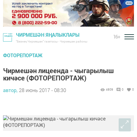
ЧИРМЕШӘН ЯҢАЛЫКЛАРЫ
16+
"Безнең Чирмешән" газетасы - Чирмешән районы
ФОТОРЕПОРТАЖ
Чирмешән лицеенда - чыгарылыш
кичәсе (ФОТОРЕПОРТАЖ)
автор,
28 июнь 2017 - 08:30
4809
0
0