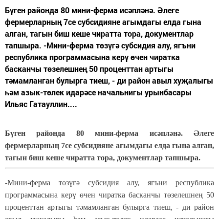
Бүген районда 80 мини-ферма исәпләнә. Әлеге
фермерларның 7се субсидияне агымдагы елда гына
алган, тагын биш кеше чиратта тора, документлар
тапшыра. -Мини-ферма төзүгә субсидия алу, ягъни
республика программасына керү өчен чиратка
басканчы төзелешнең 50 проценттан артыгы
тәмамланган булырга тиеш, - ди район авыл хуҗалыгы
һәм азык-төлек идарәсе начальнигы урынбасары
Ильяс Гатауллин....
Бүген районда 80 мини-ферма исәпләнә. Әлеге
фермерларның 7се субсидияне агымдагы елда гына алган,
тагын биш кеше чиратта тора, документлар тапшыра.
-Мини-ферма төзүгә субсидия алу, ягъни республика
программасына керү өчен чиратка басканчы төзелешнең 50
проценттан артыгы тәмамланган булырга тиеш, - ди район