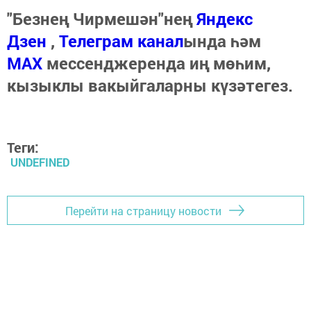
"Безнең Чирмешән"нең
Яндекс
Дзен
,
Телеграм канал
ында һәм
МАХ
мессенджеренда иң мөһим,
кызыклы вакыйгаларны күзәтегез.
Теги:
UNDEFINED
Перейти на страницу новости