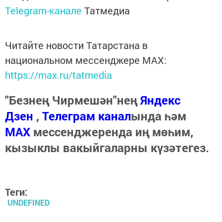
Telegram-канале
Татмедиа
Читайте новости Татарстана в
национальном мессенджере MАХ:
https://max.ru/tatmedia
"Безнең Чирмешән"нең
Яндекс
Дзен
,
Телеграм канал
ында һәм
МАХ
мессенджеренда иң мөһим,
кызыклы вакыйгаларны күзәтегез.
Теги:
UNDEFINED