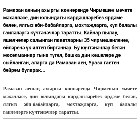
Рамазан аеның ахыргы көннәрендә Чирмешән мәчете
мәхәлләсе, дин юлындагы кардәшләребез ярдәме
белән, ялгыз әби-бабайларга, мохтаҗларга, күп балалы
гаиләләргә күчтәнәчләр таратты. Кайнар пылау,
яшелчәләр салынган пакетларны 35 чирмешәнленең
өйләренә үк илтеп биргәннәр. Бу күчтәнәчләр белән
мөселманнар гына түгел, башка дин кешеләре дә
сыйланган, аларга да Рамазан аен, Ураза гаетен
бәйрәм буларак...
Рамазан аеның ахыргы көннәрендә Чирмешән мәчете
мәхәлләсе, дин юлындагы кардәшләребез ярдәме белән,
ялгыз әби-бабайларга, мохтаҗларга, күп балалы
гаиләләргә күчтәнәчләр таратты.