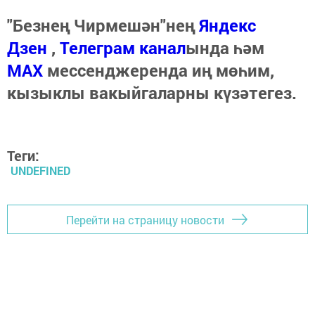
"Безнең Чирмешән"нең
Яндекс
Дзен
,
Телеграм канал
ында һәм
МАХ
мессенджеренда иң мөһим,
кызыклы вакыйгаларны күзәтегез.
Теги:
UNDEFINED
Перейти на страницу новости