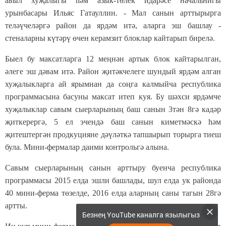
авыл хуҗалыгы һәм азык-төлек идарәсе начальнигы
урынбасары Ильяс Гатауллин. - Мал санын арттырырга
теләүчеләргә район да ярдәм итә, аларга эш башлау -
стеналарны күтәрү өчен керамзит блоклар кайтарып бирелә.
Быел бу максатларга 12 меңнән артык блок кайтарылган,
әлеге эш дәвам итә. Район җитәкчелеге шундый ярдәм алган
хуҗалыкларга ай ярымнан да соңга калмыйча республика
программасына басуны максат итеп куя. Бу шәхси ярдәмче
хуҗалыклар савым сыерларының баш санын 3тән 8гә кадәр
җиткерергә, 5 ел эчендә баш санын киметмәскә һәм
җитештергән продкуцияне дәүләткә тапшырып торырга тиеш
була. Мини-фермалар даими контрольгә алына.
Савым сыерларының санын арттыру буенча республика
программасы 2015 елда эшли башлады, шул елда ук районда
40 мини-ферма төзелде, 2016 елда аларның саны тагын 28гә
артты.
Безнең YouTube каналга язылыгыз