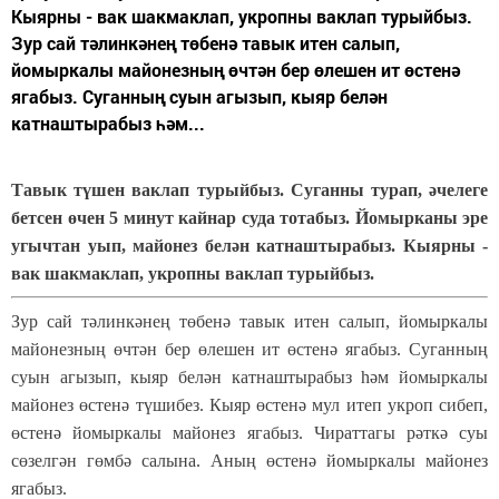
Кыярны - вак шакмаклап, укропны ваклап турыйбыз.
Зур сай тәлинкәнең төбенә тавык итен салып,
йомыркалы майонезның өчтән бер өлешен ит өстенә
ягабыз. Суганның суын агызып, кыяр белән
катнаштырабыз һәм...
Тавык түшен ваклап турыйбыз. Суганны турап, әчелеге
бетсен өчен 5 минут кайнар суда тотабыз. Йомырканы эре
угычтан уып, майонез белән катнаштырабыз. Кыярны -
вак шакмаклап, укропны ваклап турыйбыз.
Зур сай тәлинкәнең төбенә тавык итен салып, йомыркалы
майонезның өчтән бер өлешен ит өстенә ягабыз. Суганның
суын агызып, кыяр белән катнаштырабыз һәм йомыркалы
майонез өстенә түшибез. Кыяр өстенә мул итеп укроп сибеп,
өстенә йомыркалы майонез ягабыз. Чираттагы рәткә суы
сөзелгән гөмбә салына. Аның өстенә йомыркалы майонез
ягабыз.