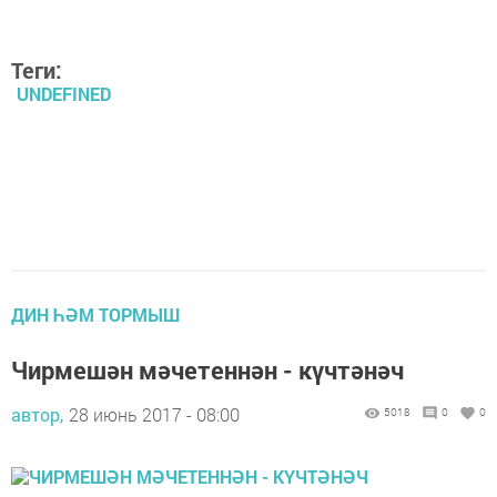
Теги:
UNDEFINED
ДИН ҺӘМ ТОРМЫШ
Чирмешән мәчетеннән - күчтәнәч
автор,
28 июнь 2017 - 08:00
5018
0
0