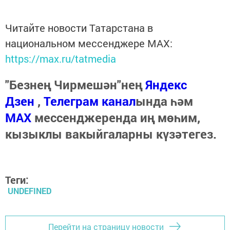
Читайте новости Татарстана в
национальном мессенджере MАХ:
https://max.ru/tatmedia
"Безнең Чирмешән"нең
Яндекс
Дзен
,
Телеграм канал
ында һәм
МАХ
мессенджеренда иң мөһим,
кызыклы вакыйгаларны күзәтегез.
Теги:
UNDEFINED
Перейти на страницу новости