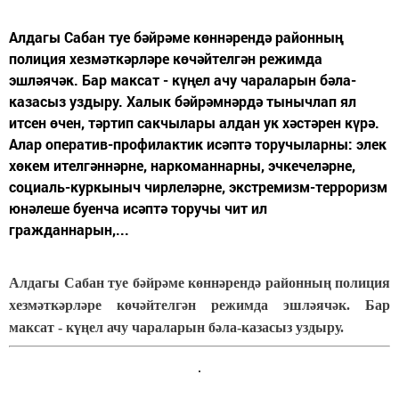
Алдагы Сабан туе бәйрәме көннәрендә районның
полиция хезмәткәрләре көчәйтелгән режимда
эшләячәк. Бар максат - күңел ачу чараларын бәла-
казасыз уздыру. Халык бәйрәмнәрдә тынычлап ял
итсен өчен, тәртип сакчылары алдан ук хәстәрен күрә.
Алар оператив-профилактик исәптә торучыларны: элек
хөкем ителгәннәрне, наркоманнарны, эчкечеләрне,
социаль-куркыныч чирлеләрне, экстремизм-терроризм
юнәлеше буенча исәптә торучы чит ил
гражданнарын,...
Алдагы Сабан туе бәйрәме көннәрендә районның полиция
хезмәткәрләре көчәйтелгән режимда эшләячәк. Бар
максат - күңел ачу чараларын бәла-казасыз уздыру.