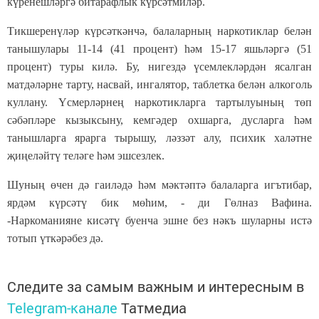
күренешләргә битарафлык күрсәтмиләр.
Тикшеренүләр күрсәткәнчә, балаларның наркотиклар белән
танышулары 11-14 (41 процент) һәм 15-17 яшьләргә (51
процент) туры килә. Бу, нигездә үсемлекләрдән ясалган
матдәләрне тарту, насвай, ингалятор, таблетка белән алкоголь
куллану. Үсмерләрнең наркотикларга тартылуының төп
сәбәпләре кызыксыну, кемгәдер охшарга, дусларга һәм
танышларга ярарга тырышу, ләззәт алу, психик халәтне
җиңеләйтү теләге һәм эшсезлек.
Шуның өчен дә гаиләдә һәм мәктәптә балаларга игътибар,
ярдәм күрсәтү бик мөһим, - ди Гөлназ Вафина.
-Наркоманияне кисәтү буенча эшне без нәкъ шуларны истә
тотып үткәрәбез дә.
Следите за самым важным и интересным в
Telegram-канале
Татмедиа