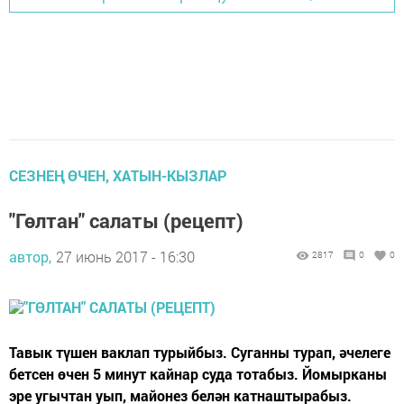
СЕЗНЕҢ ӨЧЕН, ХАТЫН-КЫЗЛАР
"Гөлтан" салаты (рецепт)
автор,
27 июнь 2017 - 16:30
2817
0
0
Тавык түшен ваклап турыйбыз. Суганны турап, әчелеге
бетсен өчен 5 минут кайнар суда тотабыз. Йомырканы
эре угычтан уып, майонез белән катнаштырабыз.