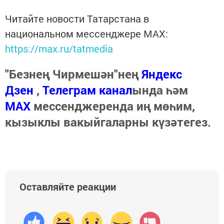
Читайте новости Татарстана в
национальном мессенджере MАХ:
https://max.ru/tatmedia
"Безнең Чирмешән"нең
Яндекс
Дзен
,
Телеграм канал
ында һәм
МАХ
мессенджеренда иң мөһим,
кызыклы вакыйгаларны күзәтегез.
Оставляйте реакции