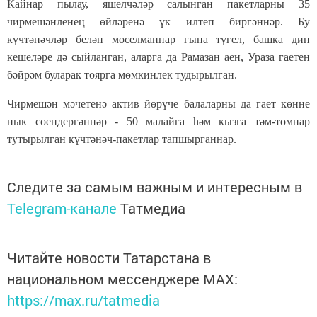
Кайнар пылау, яшелчәләр салынган пакетларны 35
чирмешәнленең өйләренә үк илтеп биргәннәр. Бу
күчтәнәчләр белән мөселманнар гына түгел, башка дин
кешеләре дә сыйланган, аларга да Рамазан аен, Ураза гаетен
бәйрәм буларак тоярга мөмкинлек тудырылган.
Чирмешән мәчетенә актив йөрүче балаларны да гает көнне
нык сөендергәннәр - 50 малайга һәм кызга тәм-томнар
тутырылган күчтәнәч-пакетлар тапшырганнар.
Следите за самым важным и интересным в
Telegram-канале
Татмедиа
Читайте новости Татарстана в
национальном мессенджере MАХ:
https://max.ru/tatmedia