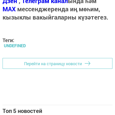
Дзен
,
Телеграм канал
ында һәм
МАХ
мессенджеренда иң мөһим,
кызыклы вакыйгаларны күзәтегез.
Теги:
UNDEFINED
Перейти на страницу новости
Топ 5 новостей