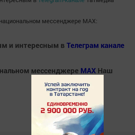
в национальном мессенджере MАХ:
ым и интересным в
Телеграм канале
ональном мессенджере
MАХ
Наш