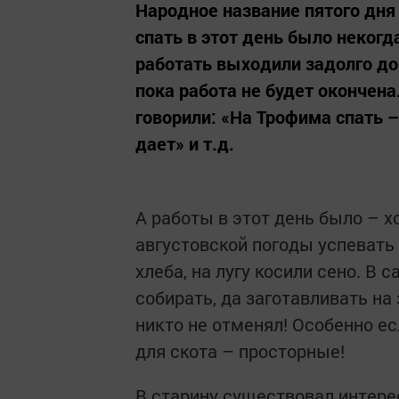
Народное название пятого дня
спать в этот день было некогд
работать выходили задолго до
пока работа не будет окончена
говорили: «На Трофима спать –
дает» и т.д.
А работы в этот день было – х
августовской погоды успевать
хлеба, на лугу косили сено. В
собирать, да заготавливать на
никто не отменял! Особенно ес
для скота – просторные!
В старину существовал интере