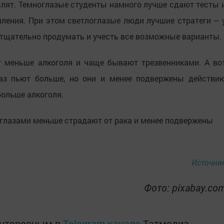
лят. Темноглазые студенты намного лучше сдают тесты 
ения. При этом светлоглазые люди лучшие стратеги – 
о тщательно продумать и учесть все возможные варианты.
 меньше алкоголя и чаще бывают трезвенниками. А во
лаз пьют больше, но они и менее подвержены действи
больше алкоголя.
 глазами меньше страдают от рака и менее подвержены
Источни
Фото: pixabay.co
интересным в
Telegram-канале
Татмедиа