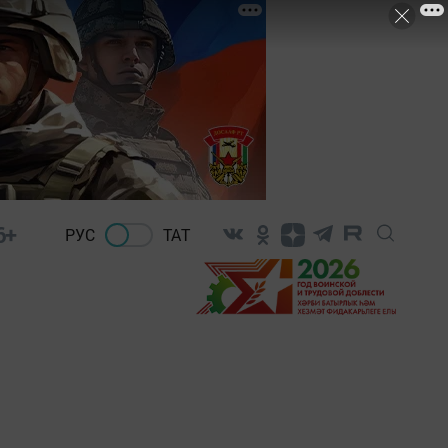
6+
РУС
ТАТ